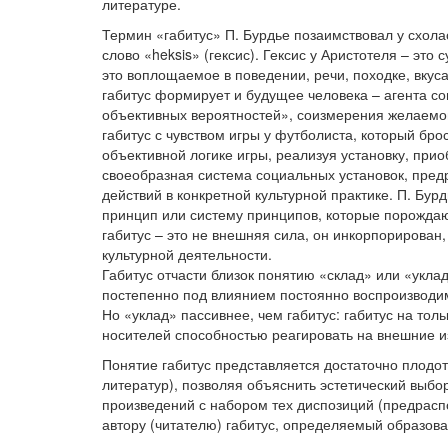
литературе.
Термин «габитус» П. Бурдье позаимствовал у схола
слово «heksis» (гексис). Гексис у Аристотеля – это
это воплощаемое в поведении, речи, походке, вку
габитус формирует и будущее человека – агента со
объективных вероятностей», соизмерения желаемого
габитус с чувством игры у футболиста, который бр
объективной логике игры, реализуя установку, прио
своеобразная система социальных установок, пред
действий в конкретной культурной практике. П. Бу
принцип или систему принципов, которые порождаю
габитус – это не внешняя сила, он инкорпорирован,
культурной деятельности.
Габитус отчасти близок понятию «склад» или «укла
постепенно под влиянием постоянно воспроизводи
Но «уклад» пассивнее, чем габитус: габитус на то
носителей способностью реагировать на внешние и
Понятие габитус представляется достаточно плодо
литератур), позволяя объяснить эстетический выбор
произведений с набором тех диспозиций (предрасп
автору (читателю) габитус, определяемый образов