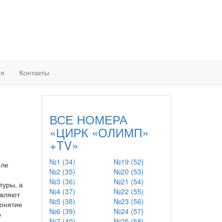
ия
Контакты
ВСЕ НОМЕРА
«ЦИРК «ОЛИМП»
+TV»
№1 (34)
№19 (52)
оле
№2 (35)
№20 (53)
№3 (36)
№21 (54)
туры, а
№4 (37)
№22 (55)
авляют
№5 (38)
№23 (56)
понятие
№6 (39)
№24 (57)
о
№7 (40)
№25 (58)