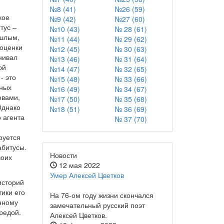
№8 (41)
№26 (59)
кое
№9 (42)
№27 (60)
тус –
№10 (43)
№ 28 (61)
ошлым,
№11 (44)
№ 29 (62)
 оценки
№12 (45)
№ 30 (63)
нивал
№13 (46)
№ 31 (64)
ой
№14 (47)
№ 32 (65)
- это
№15 (48)
№ 33 (66)
жных
№16 (49)
№ 34 (67)
овами,
№17 (50)
№ 35 (68)
Однако
№18 (51)
№ 36 (69)
 агента
№ 37 (70)
руется
абитусы.
Новости
воих
12 мая 2022
Умер Алексей Цветков
историй
тики его
На 76-ом году жизни скончался
нному
замечательный русский поэт
редой.
Алексей Цветков.