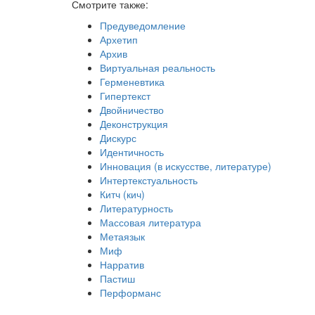
Смотрите также:
Предуведомление
Архетип
Архив
Виртуальная реальность
Герменевтика
Гипертекст
Двойничество
Деконструкция
Дискурс
Идентичность
Инновация (в искусстве, литературе)
Интертекстуальность
Китч (кич)
Литературность
Массовая литература
Метаязык
Миф
Нарратив
Пастиш
Перформанс