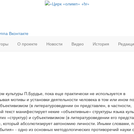
торы
О проекте
Новости
Видео
История
Редакц
м культуры П.Бурдье, пока еще практически не используется в
ывая мотивы и установки деятельности человека в том или ином п
бъективизмом (в литературоведении он представлен, в частности,
й текст манифестирует некие «объективные» структуры языка куль
их «структур) и субъективизмом (в литературоведении его предст
, который абсолютизирует автономию личности. Иными словами, 
обытия» - одно из основных методологических противоречий науки 