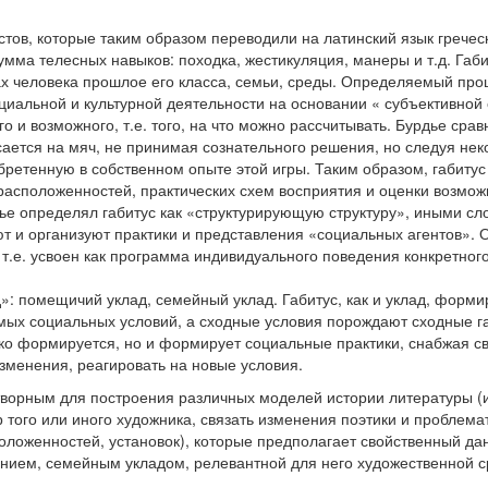
стов, которые таким образом переводили на латинский язык гречес
 сумма телесных навыков: походка, жестикуляция, манеры и т.д. Габи
сах человека прошлое его класса, семьи, среды. Определяемый пр
циальной и культурной деятельности на основании « субъективной
 и возможного, т.е. того, на что можно рассчитывать. Бурдье срав
осается на мяч, не принимая сознательного решения, но следуя нек
бретенную в собственном опыте этой игры. Таким образом, габитус 
расположенностей, практических схем восприятия и оценки возмо
рдье определял габитус как «структурирующую структуру», иными сл
т и организуют практики и представления «социальных агентов». 
 т.е. усвоен как программа индивидуального поведения конкретного
д»: помещичий уклад, семейный уклад. Габитус, как и уклад, форми
мых социальных условий, а сходные условия порождают сходные г
лько формируется, но и формирует социальные практики, снабжая с
зменения, реагировать на новые условия.
творным для построения различных моделей истории литературы (
 того или иного художника, связать изменения поэтики и проблема
оложенностей, установок), которые предполагает свойственный да
анием, семейным укладом, релевантной для него художественной с