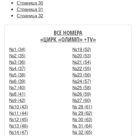
Страница 30
Страница 31
Страница 32
ВСЕ НОМЕРА
«ЦИРК «ОЛИМП» +TV»
№1 (34)
№19 (52)
№2 (35)
№20 (53)
№3 (36)
№21 (54)
№4 (37)
№22 (55)
№5 (38)
№23 (56)
№6 (39)
№24 (57)
№7 (40)
№25 (58)
№8 (41)
№26 (59)
№9 (42)
№27 (60)
№10 (43)
№ 28 (61)
№11 (44)
№ 29 (62)
№12 (45)
№ 30 (63)
№13 (46)
№ 31 (64)
№14 (47)
№ 32 (65)