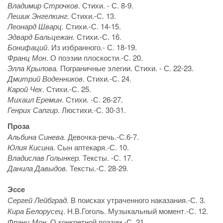
Владимир Строчков
. Стихи. - С. 8-9.
Лешик Энгелкинг
. Стихи.-С. 13.
Леонард Шварц.
Стихи.-С. 14-15.
Эдвард Бальцежан.
Стихи.-С. 16.
Бонифаций
. Из избранного.- С. 18-19.
Франц Мон
. О поэзии плоскости.-С. 20.
Элла Крылова.
Пограничные элегии. Стихи. - С. 22-23.
Дмитрий Воденников
. Стихи.-С. 24.
Карой Чех
. Стихи.-С. 25.
Михаил Еремин
. Стихи. -С. 26-27.
Генрих Сапгир
. Люстихи.-С. 30-31.
Проза
Альбина Синева.
Девочка-речь.-С.6-7.
Юлия Кисина
. Сын аптекаря.-С. 10.
Владислав Голынкер.
Тексты. -С. 17.
Данила Давыдов
. Тексты.-С. 28-29.
Эссе
Сергей Лейбград.
В поисках утраченного наказания.-С. 3.
Кира Белорусец
. Н.В.Гоголь. Музыкальный момент.-С. 12.
Франц Мон
. О конкретной поэзии.-С. 21.