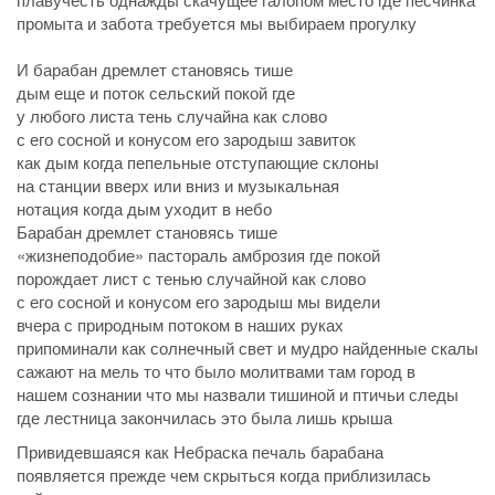
промыта и забота требуется мы выбираем прогулку
И барабан дремлет становясь тише
дым еще и поток сельский покой где
у любого листа тень случайна как слово
с его сосной и конусом его зародыш завиток
как дым когда пепельные отступающие склоны
на станции вверх или вниз и музыкальная
нотация когда дым уходит в небо
Барабан дремлет становясь тише
«жизнеподобие» пастораль амброзия где покой
порождает лист с тенью случайной как слово
с его сосной и конусом его зародыш мы видели
вчера с природным потоком в наших руках
припоминали как солнечный свет и мудро найденные скалы
сажают на мель то что было молитвами там город в
нашем сознании что мы назвали тишиной и птичьи следы
где лестница закончилась это была лишь крыша
Привидевшаяся как Небраска печаль барабана
появляется прежде чем скрыться когда приблизилась