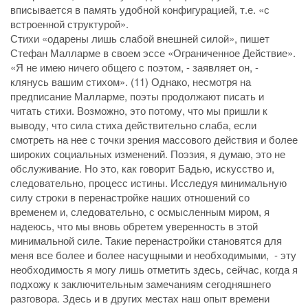
вписывается в память удобной конфигурацией, т.е. «с
встроенной структурой».
Стихи «одарены лишь слабой внешней силой», пишет
Стефан Малларме в своем эссе «Ограниченное Действие».
«Я не имею ничего общего с поэтом, - заявляет он, -
клянусь вашим стихом». (11) Однако, несмотря на
предписание Малларме, поэты продолжают писать и
читать стихи. Возможно, это потому, что мы пришли к
выводу, что сила стиха действительно слаба, если
смотреть на нее с точки зрения массового действия и более
широких социальных изменений. Поэзия, я думаю, это не
обслуживание. Но это, как говорит Бадью, искусство и,
следовательно, процесс истины. Исследуя минимальную
силу строки в перенастройке наших отношений со
временем и, следовательно, с осмысленным миром, я
надеюсь, что мы вновь обретем уверенность в этой
минимальной силе. Такие перенастройки становятся для
меня все более и более насущными и необходимыми, - эту
необходимость я могу лишь отметить здесь, сейчас, когда я
подхожу к заключительным замечаниям сегодняшнего
разговора. Здесь и в других местах наш опыт времени