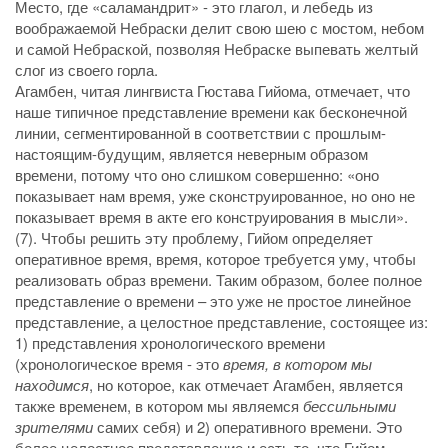
Место, где «саламандрит»­­ ­- это глагол, и лебедь из
воображаемой Небраски делит свою шею с мостом, небом
и самой Небраской, позволяя Небраске выпевать желтый
слог из своего горла.
Агамбен, читая лингвиста Гюстава Гийома, отмечает, что
наше типичное представление времени как бесконечной
линии, сегментированной в соответствии с прошлым-
настоящим-будущим, является неверным образом
времени, потому что оно слишком совершенно: «оно
показывает нам время, уже сконструированное, но оно не
показывает время в акте его конструирования в мысли».
(7). Чтобы решить эту проблему, Гийом определяет
оперативное время, время, которое требуется уму, чтобы
реализовать образ времени. Таким образом, более полное
представление о времени – это уже не простое линейное
представление, а целостное представление, состоящее из:
1) представления хронологического времени
(хронологическое время - это
время, в котором мы
находимся
, но которое, как отмечает Агамбен, является
также временем, в котором мы являемся
бессильными
зрителями
самих себя) и 2) оперативного времени. Это
более целостное представление и есть то, что Гийом