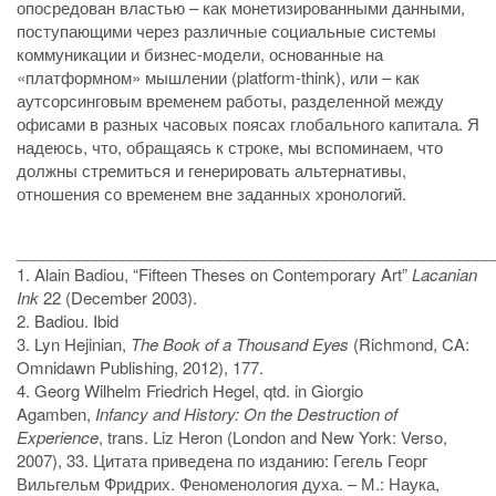
опосредован властью – как монетизированными данными,
поступающими через различные социальные системы
коммуникации и бизнес-модели, основанные на
«платформном» мышлении (platform-think), или – как
аутсорсинговым временем работы, разделенной между
офисами в разных часовых поясах глобального капитала. Я
надеюсь, что, обращаясь к строке, мы вспоминаем, что
должны стремиться и генерировать альтернативы,
отношения со временем вне заданных хронологий.
______________________________________________________
1. Alain Badiou, “Fifteen Theses on Contemporary Art”
Lacanian
Ink
22 (December 2003).
2. Badiou. Ibid
3. Lyn Hejinian,
The Book of a Thousand Eyes
(Richmond, CA:
Omnidawn Publishing, 2012), 177.
4. Georg Wilhelm Friedrich Hegel, qtd. in Giorgio
Agamben,
Infancy and History: On the Destruction of
Experience
, trans. Liz Heron (London and New York: Verso,
2007), 33. Цитата приведена по изданию: Гегель Георг
Вильгельм Фридрих. Феноменология духа. – М.: Наука,