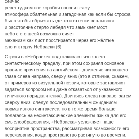
сейчас
ревет гудком нос корабля наносит сажу
атмосфера обаятельная и загадочная как если бы строфа
была чтобы обрызгать где-то и оттенки всплывают
и расстояние стерло лебедя что замыкает мост
небо с его шеей возможно сияет
механизм как лист простирается через его жёлтые
слоги к горлу Небраски (6)
Строки в «Небраске» подталкивают язык к его
синтактическому пределу, при этом сохраняя основное
правило прочтения на английском – движение читающего
глаза слева направо, сверху вниз (это в отличие, скажем,
от примеров из визуальной поэзии, которые заставляют
задаться вопросом или даже отказаться от указанного
типичного порядка чтения). Двигаясь слева направо, затем
сверху вниз, следуя последовательным ожиданиям
нормативного синтаксиса, но в то же время больше
полагаясь на несинтаксические элементы языка для его
смыслообразования, «Небраска» усложняет наше
восприятие пространства, рассматривая возможности его
переживания, когда пространство растянуто во времени.