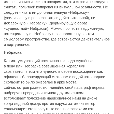
импрессионистического восприятия, эти строки не следует
считать попыткой копирования визуальной реальности. Не
следует читать ни дополнительную «Небраску»
(усиливающую репрезентацию действительной), ни
добавочную «Небраску» (формирующую образ
«сущностной» Небраски). Можно прочесть выдуманную,
потенциальную «Небраску», расположенную в том
смысловом пространстве, где встречаются действительное
и виртуальное.
Небраска
Климат уступающий постоянно как вода сгущённая
в пену или Небраска возвышенная кораблями
скрывается в том что чудесно в своем восхождении как
официант балансирующий стаканом с водой пока поднос
скользит то было ожерелье в арке моста
сейчас остров разместил линейно свой параграф дерева
вибрирует природный кимвал другим языком
встряхивает положение нарисованное нами на диске
когда ледяной дождь против паруса затемнит ветер
саламандрит его и попутные волны с запахами как
плавучесть однажды скачущее галопом место где песчинка