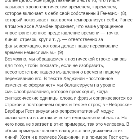
называет хроногенетическим временем, «временем,
которое включает в себя свой собственный Генезис» (8),
который показывает, как время темпорализует себя. Ранее
в том же эссе Агамбен признает, что наше упрощенное
«пространственное представление времени — точка,
линия, отрезок, круг и т. д. — ответственно за
фальсификацию, которая делает наше переживание
времени немыслимым.» (9)
Возможно, мы обращаемся к поэтической строке как раз
для того, чтобы показать, если не изобразить,
несоответствие нашего мышления о времени нашему
переживанию его. В тексте Хеджинян «постоянное
изменение оформляет» мы балансируем на уровне
смыслообразования, которое происходит, когда
синтаксические единицы слова и фразы соприкасаются со
строкой и повторением одних и тех же строк; в «Небраске»
Барбары Гест визуально-репрезентативный модус
оказывается в синтаксически-темпоральной области. Но
чего пока не хватает в этих примерах, так это человека. В
обоих примерах человек находится вне движения этих
линий. Хотя и в примере Хеджинян, и в примере Гест есть