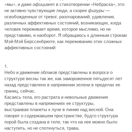
«мы», и даже
официант
в стихотворении «Небраска», это
не активно чувствующие люди, а скорее
фигуры
—
освобожденные от тревог, разочарований, удивления,
различных аффективных состояний, возникающих, когда
человек переживает время, которое мыслимо, но не
представимо, и наоборот. Я обращаюсь к длинным строкам
Мэй-Мэй Берссенбрюгге, как переживанию этих сложных
аффективных состояний:
1.
Небо и движение облаков представлены в вопросе о
структуре весны так же, как замороженное пятьдесят лет
назад представлено в напряжении зелени в пределах ее
границ, сейчас.
Касаясь тела, его растрата и невольные движения
представлены в напряжениях ее структуры,
выстраивая планеты к луне в линию над весной. Она
говорит о содержавшем пространстве, будто структура
порой была создана в теле, так что на нее можно было
наступить, но не споткнуться, трава,