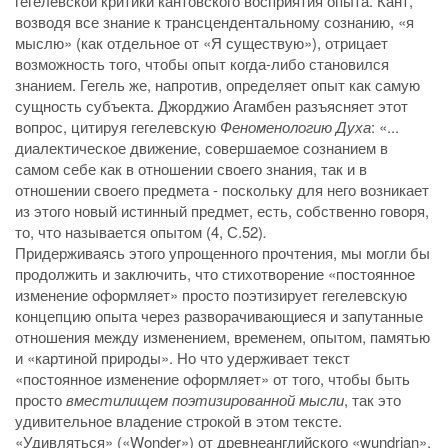
гегелевской критики кантовского восприятия опыта. Кант,
возводя все знание к трансцендентальному сознанию, «я
мыслю» (как отдельное от «Я существую»), отрицает
возможность того, чтобы опыт когда-либо становился
знанием. Гегель же, напротив, определяет опыт как самую
сущность субъекта. Джорджио Агамбен разъясняет этот
вопрос, цитируя гегелевскую
Феноменологию Духа
: «...
диалектическое движение, совершаемое сознанием в
самом себе как в отношении своего знания, так и в
отношении своего предмета - поскольку для него возникает
из этого новый истинный предмет, есть, собственно говоря,
то, что называется опытом (4, С.52)
.
Придерживаясь этого упрощенного прочтения, мы могли бы
продолжить и заключить, что стихотворение «постоянное
изменение оформляет» просто поэтизирует гегелевскую
концепцию опыта через разворачивающиеся и запутанные
отношения между изменением, временем, опытом, памятью
и «картиной природы». Но что удерживает текст
«постоянное изменение оформляет» от того, чтобы быть
просто
вместилищем поэтизированной мысли
, так это
удивительное владение строкой в этом тексте.
«Удивляться» («Wonder») от древнеанглийского «wundrian»,