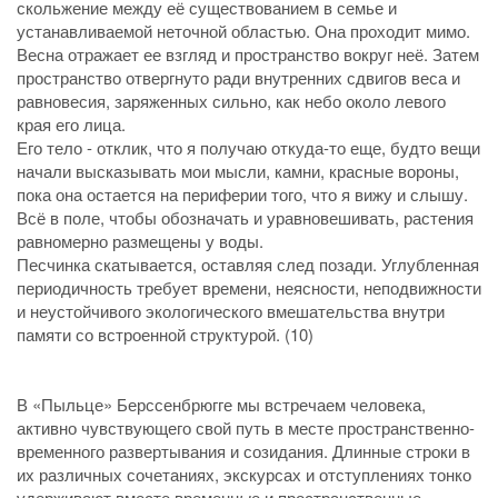
скольжение между её существованием в семье и
устанавливаемой неточной областью. Она проходит мимо.
Весна отражает ее взгляд и пространство вокруг неё. Затем
пространство отвергнуто ради внутренних сдвигов веса и
равновесия, заряженных сильно, как небо около левого
края его лица.
Его тело - отклик, что я получаю откуда-то еще, будто вещи
начали высказывать мои мысли, камни, красные вороны,
пока она остается на периферии того, что я вижу и слышу.
Всё в поле, чтобы обозначать и уравновешивать, растения
равномерно размещены у воды.
Песчинка скатывается, оставляя след позади. Углубленная
периодичность требует времени, неясности, неподвижности
и неустойчивого экологического вмешательства внутри
памяти со встроенной структурой. (10)
В «Пыльце» Берссенбрюгге мы встречаем человека,
активно чувствующего свой путь в месте пространственно-
временного развертывания и созидания. Длинные строки в
их различных сочетаниях, экскурсах и отступлениях тонко
удерживают вместе временн
ы
е и пространственные