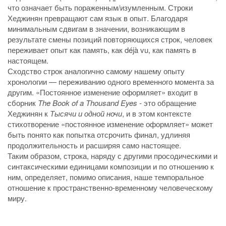
что означает быть пораженным/изумленным. Строки
Хеджинян превращают сам язык в опыт. Благодаря
минимальным сдвигам в значении, возникающим в
результате смены позиций повторяющихся строк, человек
переживает опыт как память, как déjà vu, как память в
настоящем.
Сходство строк аналогично самом
у
нашему опыту
хронологии — переживанию одного временн
о
го момента за
другим. «Постоянное изменение оформляет» входит в
сборник
The Book of a Thousand Eyes
-
это обращение
Хеджинян к
Тысячи и одной ночи
, и в этом контексте
стихотворение «постоянное изменение оформляет» может
быть понято как попытка отсрочить финал, удлиняя
продолжительность и расширяя само настоящее.
Таким образом, строка, наряду с другими просодическими и
синтаксическими единицами композиции и по отношению к
ним, определяет, помимо описания, наше темпоральное
отношение к пространственно-временному человеческому
миру.