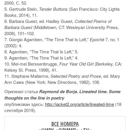
2000, С. 52.
5. Gertrude Stein,
Tender Buttons
(San Francisco: City Lights
Books, 2014), 11.
6. Barbara Guest, ed. Hadley Guest,
Collected Poems of
Barbara Guest
(Middletown, CT: Wesleyan University Press,
2008), 101–102.
7. Giorgio Agamben, “The Time That Is Left,”
Epoché
7, no. 1
(2002): 4.
8. Agamben, “The Time That Is Left,” 5.
9. Agamben, “The Time That Is Left,” 4.
10. Mei-mei Berssenbrugge,
Four Year Old Girl
(Berkeley, CA:
Kelsey St. Press, 1998), 41.
11. Stephane Mallarme,
Selected Poetry and Prose
, ed. Mary
Ann Caws (New York: New Directions, 1982), 108.
Оригинал статьи
Raymond de Borja. Lineated time. Some
thoughts on the line in poetry
опубликован здесь:
http://jacket2.org/article/lineated-time
(18
сентября 2019).
ВСЕ НОМЕРА