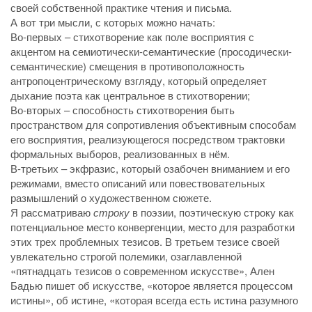
своей собственной практике чтения и письма.
А вот три мысли, с которых можно начать:
Во-первых – стихотворение как поле восприятия с
акцентом на семиотически-семантические (просодически-
семантические) смещения в противоположность
антропоцентрическому взгляду, который определяет
дыхание поэта как центральное в стихотворении;
Во-вторых – способность стихотворения быть
пространством для сопротивления объективным способам
его восприятия, реализующегося посредством трактовки
формальных выборов, реализованных в нём.
В-третьих – экфразис, который озабочен вниманием и его
режимами, вместо описаний или повествовательных
размышлений о художественном сюжете.
Я рассматриваю
строку
в поэзии, поэтическую строку как
потенциальное место конвергенции, место для разработки
этих трех проблемных тезисов. В третьем тезисе своей
увлекательно строгой полемики, озаглавленной
«пятнадцать тезисов о современном искусстве», Ален
Бадью пишет об искусстве, «которое является процессом
истины», об истине, «которая всегда есть истина разумного