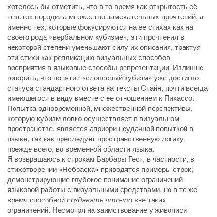
хотелось бы отметить, что в то время как открытость её
текстов породила множество замечательных прочтений, а
именно тех, которые фокусируются на ее стихах как на
своего рода «вербальном кубизме», эти прочтения в
некоторой степени уменьшают силу их описания, трактуя
эти стихи как репликацию визуальных способов
восприятия в языковые способы репрезентации. Излишне
говорить, что понятие «словесный кубизм» уже достигло
статуса стандартного ответа на тексты Стайн, почти всегда
имеющегося в виду вместе с ее отношением к Пикассо.
Попытка одновременной, множественной перспективы,
которую кубизм ловко осуществляет в визуальном
пространстве, является априори неудачной попыткой в
языке, так как преследует пространственную логику,
прежде всего, во временн
о
й области языка.
Я возвращаюсь к строкам Барбары Гест, в частности, в
стихотворении «Небраска» приводятся примеры строк,
демонстрирующие глубокое понимание ограничений
языковой работы с визуальными средствами, но в то же
время способной
создавать что-то
вне таких
ограничений. Несмотря на заимствование у живописи