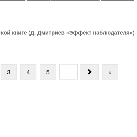
ской книге (Д. Дмитриев «Эффект наблюдателя»)
3
4
5
...
»