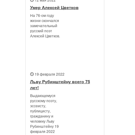
Умер Алексей Цветков
На 76-ом году
жизни скончался
замечательный
русский поэт
Алексей Цветков.
19 февраля 2022
Льву Рубинштейну всего 75
лет!
Выдающемуся
русскому поэту,
эссеисту,
публицисту,
гражданину и
человеку Льву
Рубинштейну 19
февраля 2022