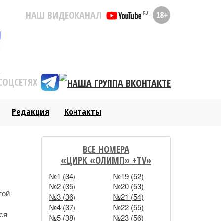
НАШ ВИДЕОКАНАЛ
СОЦСЕТЯХ
Редакция
Контакты
ВСЕ НОМЕРА
«ЦИРК «ОЛИМП» +TV»
№1 (34)
№19 (52)
№2 (35)
№20 (53)
той
№3 (36)
№21 (54)
№4 (37)
№22 (55)
тся
№5 (38)
№23 (56)