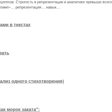
нцептов
. Строгость в репрезентации и аналитике превыше всего
«Олимп»… репрезентация… навык…
ами в текстах
вать
нализ одного стихотворения)
ак морок заката":