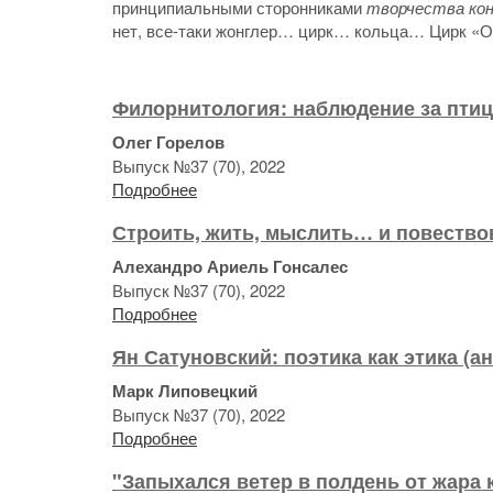
принципиальными сторонниками
творчества ко
нет, все-таки жонглер… цирк… кольца… Цирк 
Филорнитология: наблюдение за птиц
Олег Горелов
Выпуск №37 (70), 2022
Подробнее
Строить, жить, мыслить… и повество
Алехандро Ариель Гонсалес
Выпуск №37 (70), 2022
Подробнее
Ян Сатуновский: поэтика как этика (а
Марк Липовецкий
Выпуск №37 (70), 2022
Подробнее
"Запыхался ветер в полдень от жара к