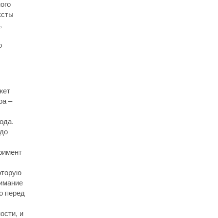
ого
ксты
,
о
жет
ра –
ода.
здо
римент
оторую
нимание
о перед
ости, и