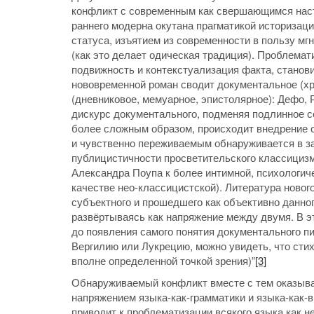
конфликт с современным как свершающимся нас
раннего модерна окутана прагматикой историзац
статуса, изъятием из современности в пользу мг
(как это делает одическая традиция). Проблемат
подвижность и контекстуализация факта, станови
нововременной роман сводит документальное (х
(дневниковое, мемуарное, эпистолярное): Дефо,
дискурс документального, подменяя подлинное 
более сложным образом, происходит внедрение с
и чувственно переживаемым обнаруживается в за
публицистичности просветительского классицизма
Александра Поупа к более интимной, психологич
качестве нео-классицистской). Литература новог
субъектного и прошедшего как объективно данног
развёртываясь как напряжение между двумя. В 
до появления самого понятия документального пи
Вергилию или Лукрецию, можно увидеть, что сти
вполне определенной точкой зрения)”
[3]
Обнаруживаемый конфликт вместе с тем оказывае
напряжением языка-как-грамматики и языка-как-в
приводит к проблематизации всякого языка как н