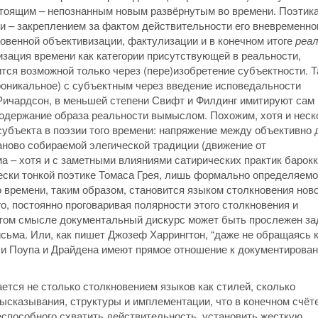
тоящим – непознанным новым развёрнутым во времени. Поэтик
ии – закреплением за фактом действительности его вневременно
новенной объективизации, фактулизации и в конечном итоге
реал
изация времени как категории присутствующей в реальности,
тся возможной только через (пере)изобретение субъектности. Т
роникальное) с субъектным через введение исповедальности
 Ричардсон, в меньшей степени Свифт и Филдинг имитируют сам
содержание образа реальности вымыслом. Похожим, хотя и неск
убъекта в поэзии того времени: напряжение между объективно
ново собираемой элегической традиции (движение от
 ­– хотя и с заметными влияниями сатирических практик барокк
ески тонкой поэтике Томаса Грея, лишь формально определяемо
о времени, таким образом, становится языком столкновения ново
о, постоянно проговаривая полярности этого столкновения и
этом смысле документальный дискурс может быть прослежен за
сьма. Или, как пишет Джозеф Харрингтон, “даже не обращаясь 
хи Поупа и Драйдена имеют прямое отношение к документирован
тся не столько столкновением языков как стилей, сколько
ысказывания, структуры и имплементации, что в конечном счёт
еспособного схватить действительность, установить жесткую