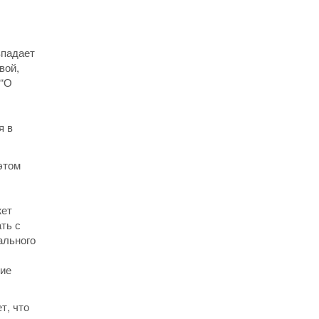
,
впадает
вой,
 “О
я в
этом
жет
ть с
ального
ние
т, что