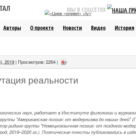
ТАЛ
Н
МЫ В СОЦСЕТЯХ
Авторы
О проекте
Новости
Видео
История
), 2019
| Просмотров: 2264 |
утация реальности
логических наук, работает в Институте филологии и журнал
группы "Американская поэзия: от модернизма до наших дней" 
атор ридинг-группы "Немецкоязычная поэзия: от позднего моде
од, 2019–2020 гг.). Поэтические тексты публиковались в изд