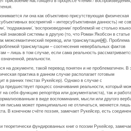
ает присвоение настоящего в процессе чтения / воспроизведения
тения
.
 понимается ли она как объективно присутствующая физическая
 субъективных восприятий – интерсубъективная данность) не со
и’, ‘подражании’, ‘воспроизведении’ проблемой не столько языко
ой знаковой системы в другую (то, что Роман Якобсон в статье
как межсемантический перевод, или трансмутация
[4]
). Проблема
проблемой трансмутации – соотнесения невербальных фактов
м – лишь в том случае, если сама реальность рассматриваетс
 означенной, реальности.
я на документе, такой перевод понятен и не проблематичен. В 
ическая практика в данном случае располагает готовым
ит в ранних текстах Рукейсер). Однако в случае с
а предшествует процесс означивания реальности, который мо
 на себя функцию репортёра или документалиста), так и работа
ормализованным в виде воспоминания, мысли или другого верб
гия письма может принципиально не отличаться, меняется лишь
а. В конечном счёте поэзия, замечает Рукейсер, есть соедине
и теоретически фундированных книг о поэзии Рукейсер, замечае