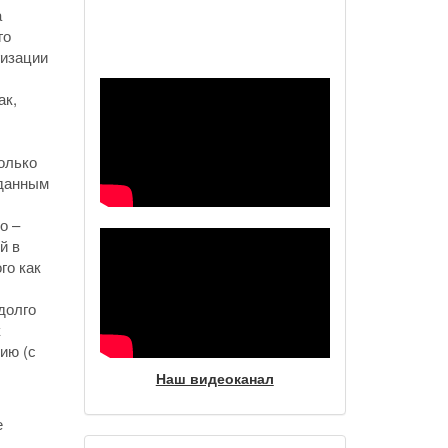
а
Наш видеоканал
го
изации
ак,
олько
 данным
о –
й в
го как
долго
к
ию (с
Наш видеоканал
е