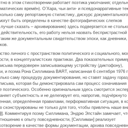
тно в этом стихотворении работает поэтика умолчания; отдельн
мматических времён). О’Хара, чьи анти- и псевдонарративные те
сколько саму репортажную стилистику, дискурс документального
могут быть определены в качестве фотографических слепков
 лучше сказать – архивированию) здесь подвергается не стольк
действительность, его работу нельзя назвать беспристрастной
таким же документальным свидетельством эпохи, как дневники,
ков.
тво личного с пространством политического и социального, мо
ости, в концептуалистских практиках. Два показательных приме
кт письма передоверен записывающему устройству (диктофону),
, и поэма Рона Силлимана BART, написанная 6 сентября 1976 г
лько саму процедуру документирования, но ставят задачу гора
письма, которая бы демонстрировала сам процесс означивания
е поэтического. Особенно оригинальным здесь смотрится экспе
аняет субъектность и не делегирует его, напротив, подчёркнуто
венная, определённая правилами, перформативная ситуация, в к
ю сконструированы не только для того, чтобы привлечь наше в
8]
. Комментируя поэму Силлимана, Эндрю Эпстайн замечает, чт
отношению к опыту повседневности, [Силлиман] реализует
хотворение в качестве формы документации, архива повседневн