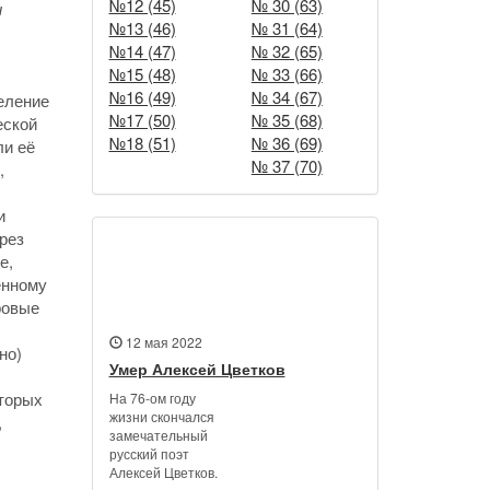
№12 (45)
№ 30 (63)
и
№13 (46)
№ 31 (64)
№14 (47)
№ 32 (65)
№15 (48)
№ 33 (66)
№16 (49)
№ 34 (67)
еление
№17 (50)
№ 35 (68)
еской
№18 (51)
№ 36 (69)
ли её
№ 37 (70)
,
и
рез
е,
Новости
ённому
ровые
12 мая 2022
но)
Умер Алексей Цветков
оторых
На 76-ом году
жизни скончался
,
замечательный
русский поэт
Алексей Цветков.