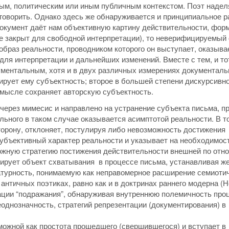
ым, политическим или иным публичным контекстом. Поэт надел
 говорить. Однако здесь же обнаруживается и принципиальное 
окумент даёт нам объективную картину действительности, фор
е закрыт для свободной интерпретации), то неверифицируемый
образ реальности, проводником которого он выступает, оказыва
ля интерпретации и дальнейших изменений. Вместе с тем, и то
ументальным, хотя и в двух различных измерениях документаль
ирует ему субъектность; второе в большей степени дискурсивно
смысле сохраняет авторскую субъектность.
через мимесис и направлено на устранение субъекта письма, п
льного в таком случае оказывается асимптотой реальности. В т
торону, отклоняет, постулируя либо невозможность достижения
субъективный характер реальности и указывает на необходимос
можную стратегию постижения действительности внешней по от
ирует объект схватывания в процессе письма, устанавливая ж
турность, понимаемую как неправомерное расширение семиоти
нтичных поэтиках, равно как и в доктринах раннего модерна (
тации “подражания”, обнаруживая внутреннюю полемичность про
однозначность, стратегий репрезентации (документирования) в
можной как простота прошедшего (свершившегося) и вступает в