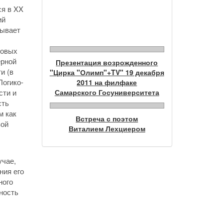
ся в XX
Фотогалерея
ий
зывает
ковых
ерной
Презентация возрожденного
и (в
"Цирка "Олимп"+TV" 19 декабря
Логико-
2011 на филфаке
сти и
Самарского Госуниверситета
сть
м как
Встреча с поэтом
вой
Виталием Лехциером
учае,
ния его
ного
ность