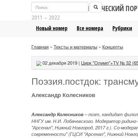
ЛИТЕРАТУРНО-АНАЛИТИЧЕСКИЙ ПОР
2011 – 2022
Новый номер
Все номера
Рубрики
Главная
»
Тексты и материалы
»
Концепты
02 декабря 2019 |
Цирк "Олимп"+TV № 32 (65
Поэзия.постдок: трансм
Александр Колесников
Александр Колесников
– поэт, кандидат фило
ННГУ им. Н.И. Лобачевского. Модератор ридинг-
"Арсенал", Нижний Новгород, 2017 г.). Со-модер
современности" (ГЦСИ "Арсенал", Нижний Новгор