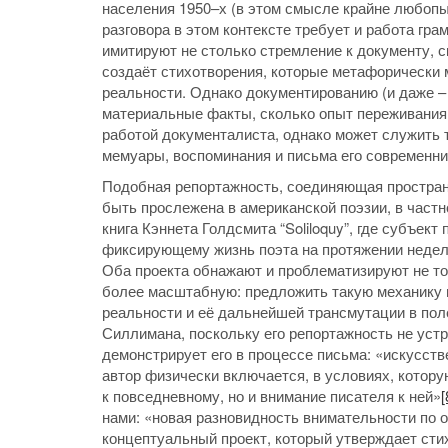
населения 1950–х (в этом смысле крайне любопы
разговора в этом контексте требует и работа гра
имитируют не столько стремление к документу, 
создаёт стихотворения, которые метафорически 
реальности. Однако документированию (и даже –
материальные факты, сколько опыт переживания 
работой документалиста, однако может служить 
мемуары, воспоминания и письма его современни
Подобная репортажность, соединяющая пространс
быть прослежена в американской поэзии, в частн
книга Кэннета Голдсмита “Soliloquy”, где субъе
фиксирующему жизнь поэта на протяжении недели
Оба проекта обнажают и проблематизируют не то
более масштабную: предложить такую механику 
реальности и её дальнейшей трансмутации в пол
Силлимана, поскольку его репортажность не устр
демонстрирует его в процессе письма: «искусст
автор физически включается, в условиях, котору
к повседневному, но и внимание писателя к ней»
[
нами: «новая разновидность внимательности по 
концептуальный проект, который утверждает сти