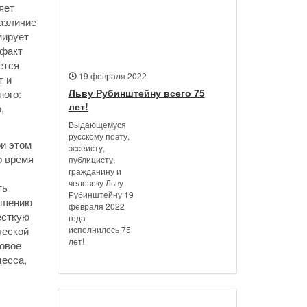
яет
различие
мирует
 факт
ется
19 февраля 2022
т и
Льву Рубинштейну всего 75
ного:
лет!
,
Выдающемуся
русскому поэту,
ри этом
эссеисту,
о время
публицисту,
гражданину и
человеку Льву
ть
Рубинштейну 19
ношению
февраля 2022
есткую
года
исполнилось 75
ческой
лет!
Новое
цесса,