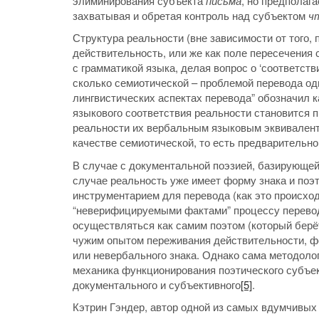
элиминирования субъекта
письма
, но предполаг
захватывая и обретая контроль над субъектом
ч
Структура реальности (вне зависимости от того,
действительность, или же как поле пересечения
с грамматикой языка, делая вопрос о ‘соответстви
сколько семиотической – проблемой перевода одн
лингвистических аспектах перевода” обозначил 
языкового соответствия реальности становится 
реальности их вербальным языковым эквивалента
качестве семиотической, то есть предварительно
В случае с документальной поэзией, базирующейс
случае реальность уже имеет форму знака и поэт
инструментарием для перевода (как это происход
“неверифицируемыми фактами” процессу перевод
осуществляться как самим поэтом (который берёт
чужим опытом переживания действительности, ф
или невербального знака. Однако сама методоло
механика функционирования поэтического субъект
документального и субъективного
[5]
.
Кэтрин Гэндер, автор одной из самых вдумчивых 