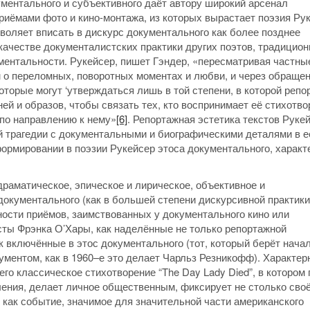
ументального и субъективного даёт автору широкий арсенал
иёмами фото и кино-монтажа, из которых вырастает поэзия Ру
зволяет вписать в дискурс документального как более позднее
 качестве документалистских практики других поэтов, традицион
ментальности. Рукейсер, пишет Гэндер, «пересматривая частны
о переломных, поворотных моментах и любви, и через обращен
торые могут ‘утверждаться лишь в той степени, в которой репо
ей и образов, чтобы связать тех, кто воспринимает её стихотво
по направлению к нему»
[6]
. Репортажная эстетика текстов Руке
ой трагедии с документальными и биографическими деталями в е
 формировании в поэзии Рукейсер этоса документального, характ
драматическое, эпическое и лирическое, объективное и
окументального (как в большей степени дискурсивной практики
ности приёмов, заимствованных у документального кино или
сты Фрэнка О’Хары, как наделённые не только репортажной
и как включённые в этос документального (тот, который берёт нача
 документом, как в 1960–е это делает Чарльз Резникофф). Характе
го классическое стихотворение “The Day Lady Died”, в котором 
ления, делает личное общественным, фиксирует не столько сво
как событие, значимое для значительной части американского