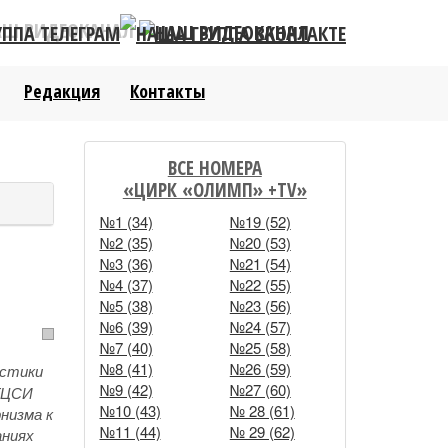
АШ ВИДЕОКАНАЛ
Редакция
Контакты
ВСЕ НОМЕРА
«ЦИРК «ОЛИМП» +TV»
№1 (34)
№19 (52)
№2 (35)
№20 (53)
№3 (36)
№21 (54)
№4 (37)
№22 (55)
№5 (38)
№23 (56)
№6 (39)
№24 (57)
№7 (40)
№25 (58)
№8 (41)
№26 (59)
истики
№9 (42)
№27 (60)
(ГЦСИ
№10 (43)
№ 28 (61)
рнизма к
№11 (44)
№ 29 (62)
аниях