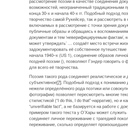
рассмотрение поэзии в качестве соединения док
возможностей, неограниченный традиционными пр
конца 30-х и начала 40-х гг. Подобный подход по
творчество самой Рукейсер, так и рассмотреть в
включаемых в рассмотрение с точки зрения доку
публичные образы и обращаясь к воспоминаниям 
документам и тем ‘неверифицируемым фактам’, ко
может утверждать’ … создаёт место встречи жизн
задокументировать её собственное путешествие 
начала 1940–х (US 1), соединение образов личн
поздней поэзии (), позволяют Гэндер говорить о
для всего её творчества.
Поэзия такого рода соединяет реалистическое и 
субъективное
[7]
. Подобный подход к пониманию д
нежели определённого рода поэтики или совокуп
фотографии) позволяет пересмотреть многие тек
стилистикой (“I do this, I do that”-нарратив), но 
“unverifiable fact”, а не базируется на работе с
примером такого текста у О’Хары может служить е
соединяет личное переживание с трагедией поко
переживание, сколько определяет произошедшее 