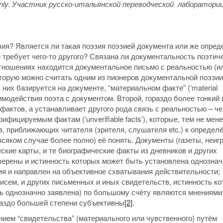
only. Участник русско-итальянской переводческой лаборатори
ия? Является ли такая поэзия поэзией документа или же опред
 требует чего-то другого? Связана ли документальность поэтич
отношениях находится документальное письмо с реальностью (и
торую можно считать одним из пионеров документальной поэзии
них базируется на документе, “материальном факте” (‘material
имодействия поэта с документом. Второй, гораздо более тонкий 
фактов, а устанавливает другого рода связь с реальностью – че
фицируемым фактам (‘unverifiable facts’), которые, тем не мене
в, приближающих читателя (зрителя, слушателя etc.) к определ
сяком случае более полно) её понять. Документы (газеты, неиг
еские карты, и те биографические факты из дневников и других
верены и истинность которых может быть установлена однознач
ия и направлен на объективное схватывания действительности;
исем, и других письменных и иных свидетельств, истинность к
ть однозначно заявлена) по большому счёту являются мнениями
раздо большей степени субъективны
[2]
.
нием “свидетельства” (материального или чувственного) путём