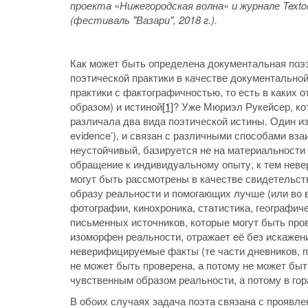
проекта
«
Нижегородская волна
»
и журнале Text
(фестиваль "Вазари", 2018 г.).
Как может быть определена документальная поэз
поэтической практики в качестве документальной
практики с фактографичностью, то есть в каких 
образом) и истиной
[1]
? Уже Мюриэл Рукейсер, ко
различала два вида поэтической истины. Один из 
evidence’), и связан с различными способами вза
неустойчивый, базируется не на материальности 
обращение к индивидуальному опыту, к тем невери
могут быть рассмотрены в качестве свидетельст
образу реальности и помогающих лучше (или во в
фотографии, кинохроника, статистика, географич
письменных источников, которые могут быть про
изоморфен реальности, отражает её без искажен
неверифицируемые факты (те части дневников, п
не может быть проверена, а потому не может бы
чувственным образом реальности, а потому в го
В обоих случаях задача поэта связана с проявле