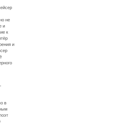
кейсер
но не
е и
ие к
ртёр
рения и
йсер
ё
ерного
,
ло в
рным
поэт
ё