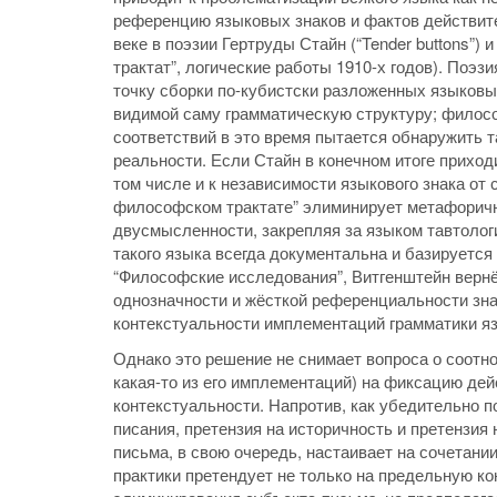
референцию языковых знаков и фактов действит
веке в поэзии Гертруды Стайн (“Tender buttons”
трактат”, логические работы 1910-х годов). Поэ
точку сборки по-кубистски разложенных языковы
видимой саму грамматическую структуру; филосо
соответствий в это время пытается обнаружить т
реальности. Если Стайн в конечном итоге приход
том числе и к независимости языкового знака от 
философском трактате” элиминирует метафорично
двусмысленности, закрепляя за языком тавтолог
такого языка всегда документальна и базируется
“Философские исследования”, Витгенштейн вернёт
однозначности и жёсткой референциальности зна
контекстуальности имплементаций грамматики я
Однако это решение не снимает вопроса о соотно
какая-то из его имплементаций) на фиксацию дей
контекстуальности. Напротив, как убедительно 
писания, претензия на историчность и претензия
письма, в свою очередь, настаивает на сочетани
практики претендует не только на предельную к