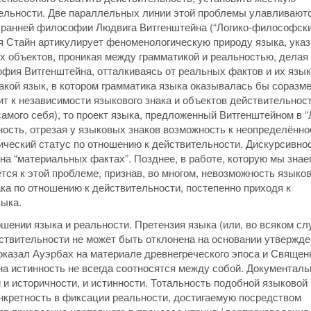
ельности. Две параллельных линии этой проблемы улавливают
) и ранней философии Людвига Витгенштейна (“Логико-философск
зия Стайн артикулирует феноменологическую природу языка, ука
х объектов, проникая между грамматикой и реальностью, делая
фия Витгенштейна, отталкиваясь от реальных фактов и их язы
акой язык, в котором грамматика языка оказывалась бы соразм
ит к независимости языкового знака и объектов действительност
самого себя), то проект языка, предложенный Витгенштейном в “
сть, отрезая у языковых знаков возможность к неопределённо
ический статус по отношению к действительности. Дискурсивно
 на “материальных фактах”. Позднее, в работе, которую мы знае
ся к этой проблеме, признав, во многом, невозможность языко
ка по отношению к действительности, постепенно приходя к
зыка.
шении языка и реальности. Претензия языка (или, во всяком сл
ствительности не может быть отклонена на основании утвержде
показал Ауэрбах на материале древнегреческого эпоса и Священ
 на истинность не всегда соотносятся между собой. Документаль
и и историчности, и истинности. Тотальность подобной языковой
онкретность в фиксации реальности, достигаемую посредством