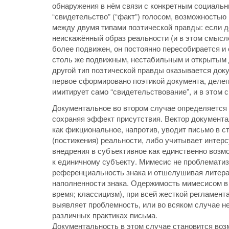
обнаружения в нём связи с конкретным социальн
“свидетельство” (“факт”) голосом, возможностью
между двумя типами поэтической правды: если д
неискажённый образ реальности (и в этом смысл
более подвижен, он постоянно пересобирается и 
столь же подвижным, нестабильным и открытым д
другой тип поэтической правды оказывается док
первое сформировано поэтикой документа, делег
имитирует само “свидетельствование”, и в этом 
Документальное во втором случае определяется 
сохраняя эффект присутствия. Вектор документа
как фикциональное, напротив, уводит письмо в с
(постижения) реальности, либо учитывает интер
внедрения в субъективное как единственно воз
к единичному субъекту. Мимесис не проблематиз
референциальность знака и отшелушивая литера
наполненности знака. Одержимость мимесисом в а
время; классицизм), при всей жесткой регламен
выявляет проблемность, или во всяком случае не
различных практиках письма.
Документальность в этом случае становится воз