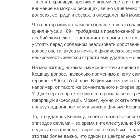
– и снять красивую эротику с играми света и те
внимание на мокрых ресницах, вечно удивленно 
волосах, ее груди и сосках, в определенный мом
Что настораживает намного больше, так это оча
кунилингуса и «69», трибадизм в предложенной р
лесбийском сексе – заставляет вспомнить о том,
устоять перед соблазном реализовать собственны
вопрос опыта, вкуса и личных физических возмо
нескромность женской страсти ему удалось – и н
На мой взгляд, никакой «мужской» точки зрения 
Кешишу вопрос, насколько применимо к нему сам
героине: «Adèle, c’est moi». В фильме нет ничего
например, от такого же сомнительного и скорее 
У. Дреснер: на протяжении всего романа не встр
говорящий аксессуар!). Может, нужно искать отв
пользу андрогинности: мальчики в фильме Кешиш
То, что удалось Кешишу, хочется назвать «опыто
эпизодов фильма – во время интеллектуальной 
недостатков фильма – впрочем, не грубым – явл
это тем более важно, что одной из центральных 