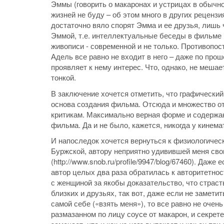
Эммы (говорить о макаронах и устрицах в обычн
жизней не буду – об этом много в других реценз
достаточно вяло спорят Эмма и ее друзья, лишь 
Эммой, т.е. интеллектуальные беседы в фильме 
живописи - современной и не только. Противопос
Адель все равно не входит в него – даже по про
проявляет к нему интерес. Что, однако, не мешае
тонкой.
В заключение хочется отметить, что графический
основа создания фильма. Отсюда и множество о
критикам. Максимально верная форме и содержан
фильма. Да и не было, кажется, никогда у кинем
И напоследок хочется вернуться к физиологическ
Буржской, автору неприятно удивившей меня св
(http://www.snob.ru/profile/9947/blog/67460). Да
автор целых два раза обратилась к авторитетно
с женщиной за якобы доказательство, что страсть
близких и друзьях, так вот, даже если не замети
самой себе («взять меня»), то все равно не очень
размазанном по лицу соусе от макарон, и секрет