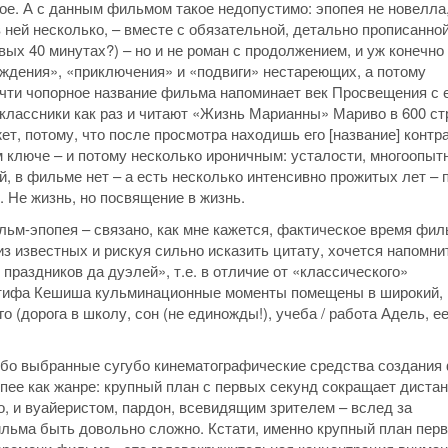
ое. А с данным фильмом такое недопустимо: эпопея не новелла
ней несколько, – вместе с обязательной, детально прописанно
вых 40 минутах?) – но и не роман с продолжением, и уж конечно
ждения», «приключения» и «подвиги» нестареющих, а потому
очти чопорное название фильма напоминает век Просвещения с 
классники как раз и читают «Жизнь Марианны» Мариво в 600 ст
ет, потому, что после просмотра находишь его [название] конт
 ключе – и потому несколько ироничным: усталости, многоопыт
 в фильме нет – а есть несколько интенсивно прожитых лет – 
. Не жизнь, но посвящение в жизнь.
м-эпопея – связано, как мне кажется, фактическое время фил
из известных и рискуя сильно исказить цитату, хочется напомнит
праздников да дуэлей», т.е. в отличие от «классического»
атифа Кешиша кульминационные моменты помещены в широкий,
 (дорога в школу, сон (не единожды!), учеба / работа Адель, е
 ибо выбранные сугубо кинематографические средства создани
ее как жанре: крупный план с первых секунд сокращает диста
 и вуайеристом, пардон, всевидящим зрителем – вслед за
льма быть довольно сложно. Кстати, именно крупный план пер