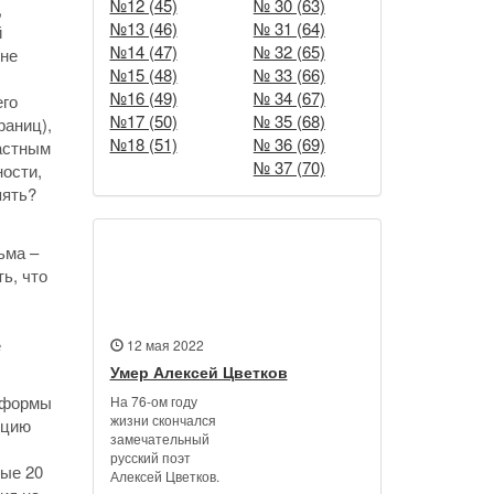
№12 (45)
№ 30 (63)
,
№13 (46)
№ 31 (64)
й
№14 (47)
№ 32 (65)
 не
№15 (48)
№ 33 (66)
№16 (49)
№ 34 (67)
его
№17 (50)
№ 35 (68)
раниц),
№18 (51)
№ 36 (69)
растным
№ 37 (70)
ности,
пять?
ьма –
Новости
ь, что
е
12 мая 2022
Умер Алексей Цветков
я формы
На 76-ом году
жизни скончался
нцию
замечательный
русский поэт
вые 20
Алексей Цветков.