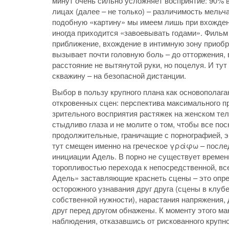
минут очень сильно усложняет восприятие: 90% 
лицах (далее – не только) – различимость мельча
подобную «картину» мы имеем лишь при вхождени
иногда приходится «завоевывать годами». Фильм
приближение, вхождение в интимную зону приобр
вызывает почти головную боль – до отторжения,
расстояние не вытянутой руки, но поцелуя. И ту
скважину – на безопасной дистанции.
Выбор в пользу крупного плана как основополаг
откровенных сцен: перспектива максимального пр
зрительного восприятия растяжек на женском тел
стыдливо глаза и не молите о том, чтобы все пос
продолжительные, граничащие с порнографией, э
тут смещен именно на греческое γράφω – послед
инициации Адель. В порно не существует времени
торопливостью перехода к непосредственной, все
Адель» заставляющие краснеть сцены – это опре
осторожного узнавания друг друга (сцены в клубе
собственной нужности), нарастания напряжения, 
друг перед другом обнажены. К моменту этого м
наблюдения, отказавшись от рискованного крупн