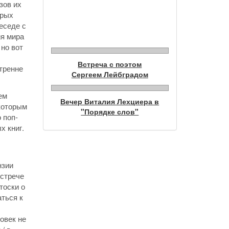
зов их
орых
Фотогалерея
еседе с
ия мира
 но вот
Встреча с поэтом
утренне
Сергеем Лейбградом
ем
Вечер Виталия Лехциера в
которым
"Порядке слов"
 поп-
х книг.
нзии
встрече
тоски о
аться к
овек не