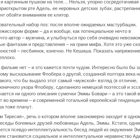
ни и картинным пушком на теле… Нельзя, упорно сосредотачивая
приоткрытом рте Адель, ее неровных детских зубах, растрепан
ент обойти вниманием ее клитор.
ровательный набор поз: после вполне ожидаемых мастурбации,
ежиссером форме – да и вообще, как потенциальное нечто в
 что автор – мужчина, и улыбнуться про себя очевидно невозмо
е фантазии и представления – на грани мифа. Хотя это уже ск
жностей – лесбиянок, конечно. Не Кешиша. Показать напряжение
еплохо.
в фильме нет – и это кажется почти чудом. Интересно было бы з
ому высказывание Флобера о другой, созданной полтора века н
 такого, что бы выдало этот самый «мужской» взгляд (в отличие,
ироничного укора Флоберу, сделанного немецкой поэтессой и эсс
ечается ни одного описания сумочки Эммы Бовари – а это такой
ет во времени – и современной тотальной европейской тенденции
а тоже плачут.
м Тиресия», речь о котором вполне закономерно заходит в одно
беседы богемных друзей любовницы Адель, Эммы. Кстати, одни
яется псевдо-интеллектуальность бесед людей из окружения Э
тем становится социальное и интеллектуальное неравенство Ад