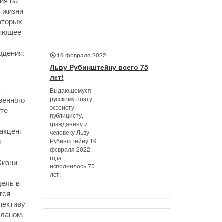
ия на
в жизни
оторых
ляющее
юдения:
19 февраля 2022
Льву Рубинштейну всего 75
лет!
ь
Выдающемуся
русскому поэту,
венного
эссеисту,
ете
публицисту,
гражданину и
 акцент
человеку Льву
й
Рубинштейну 19
февраля 2022
года
Жизни
исполнилось 75
лет!
дель в
тся
пективу
планом,