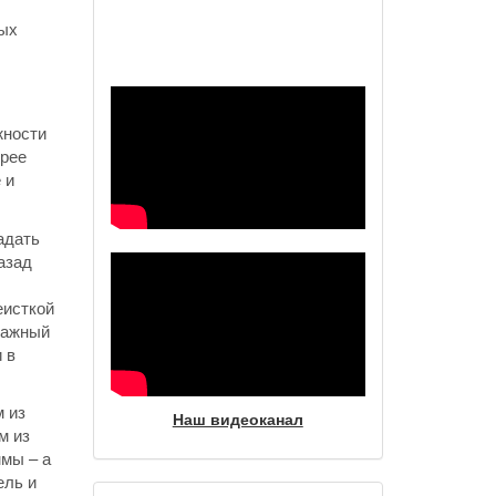
Наш видеоканал
ных
жности
орее
 и
адать
азад
еисткой
 важный
 в
м из
Наш видеоканал
м из
ммы – а
ель и