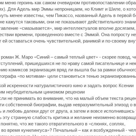
ом меню героинь как самом очевидном противопоставлении обра
иях). Для Адель мир Эммы непроницаем, но Климт и Шиле, о кот
чуть менее известны, чем Пикассо, названный Адель в первой б
не кажутся таковыми, они не показывают действительного знан
тавление «смазывается», мир интеллектуалов вполне досягаем,
шествии времени, проведенного вместе с Эммой. Она попросту не
т ей оставаться очень чувствительной, ранимой и по-своему вн
 роман Ж. Маро «Синий – самый теплый цвет» - скорее повод, ч
тступлений, пришедшихся не по нраву самой писательнице и не
ию комиксов экранизация вряд ли вышла бы за рамки обычного
атографа «по мотивам» цели становиться тенью экранизированны
ой искренности натуралистичного кино и задать вопрос Ксении
оим неубедительным цинизмом рецензии
же если не принимать во внимание, что на малый объем текста реце
сти собственной биографии, выдав невразумительный эпизод о 
 и любовь далеки друг от друга, а затем и вовсе исполнившись 
ть эту странную слабость критика и желание неизменно возвращ
 понятно, что же такого отвратительного в «слюнях, соплях,
е во время кунилингуса»? Печальный – как и возбужденный - чел