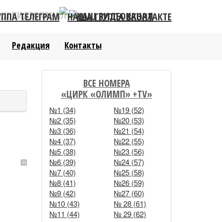
АШ ВИДЕОКАНАЛ
Редакция
Контакты
ВСЕ НОМЕРА
«ЦИРК «ОЛИМП» +TV»
№1 (34)
№19 (52)
№2 (35)
№20 (53)
№3 (36)
№21 (54)
№4 (37)
№22 (55)
№5 (38)
№23 (56)
№6 (39)
№24 (57)
№7 (40)
№25 (58)
№8 (41)
№26 (59)
№9 (42)
№27 (60)
№10 (43)
№ 28 (61)
№11 (44)
№ 29 (62)