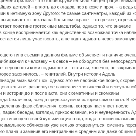
времени фильма - это головокружительная концентрация вниман
йших деталей – вплоть до складок, пор в коже и проч. – а ведь 
и в интимную зону Другого: те самые сантиметры, каждый из к
 выигрывает от показа на большом экране – это резкое, отрезв
етает поистине гротескные масштабы, однако то, что вначале
 в конце воспринимается как единственно возможная точка набл
т остается лишь участвовать, а не подглядывать через замочную
ающего типа съемки в данном фильме объясняет и наличие очен
иближения к человеку – в сексе – не обходится без непосредст
е, неровности кожи подмышек и – если вы, конечно, не закрыва
корее закончилось, – гениталий. Внутри истории Адель
пизоды вызывают шок, однако это не лесбийское порно, скорее
овательное, развернутое написание эротической и сексуально
 и истории до и после акта, они схематичны и скомканы
гда безличной, всегда предсказуемой истории самого акта. В «
деленная фаза сближения героинь, которая наступает после
, парке: беседы, взгляды, прикосновения, но и неуверенность А
достигающего своей кульминации тогда, когда героини оказываю
аксимального сближения уже нельзя отодвинуться, сменить перс
ого плана и заменив его нейтральным средним или даже общим 