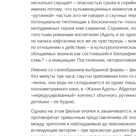
несколько смущает – опасностью срыва в серийн
именно потому, что кульминационных моментов в 
«рутинной» частью (кто не говорил о скучных пер
потенциально тяготеющие к бесконечности «похо
неподвижных героев книг-сериалов. Скромное, п
толстыми романами воспитания (Адель и ее одно
но запаха нафталина все же не чувствуешь – мож
по отношению к действию – в культурологическом
обещаемых жизнью как состоявшейся биографией,
семь? – и инициация. Постепенная, неторопливая
Именно со своеобразием выбранной формы – филь
без минуты три часа: смутно припоминая кого-то 
«жизнь, она ведь не складывается из одних лишь 
полнометражного кино, в «Жизни Адель» Абдел
«нередуцированный» контекст обычного, рутинного
детишки – ее будни).
Однако на этом фильм-эпопея и заканчивается,
противоречат привычным представлениям об эпоп
между зрителем и наблюдаемым до невозможного,
всевидящим автором – при просмотре данного фи