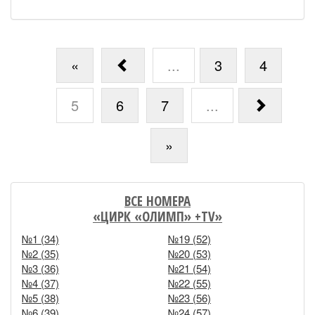
«
...
3
4
5
6
7
...
»
ВСЕ НОМЕРА
«ЦИРК «ОЛИМП» +TV»
№1 (34)
№19 (52)
№2 (35)
№20 (53)
№3 (36)
№21 (54)
№4 (37)
№22 (55)
№5 (38)
№23 (56)
№6 (39)
№24 (57)