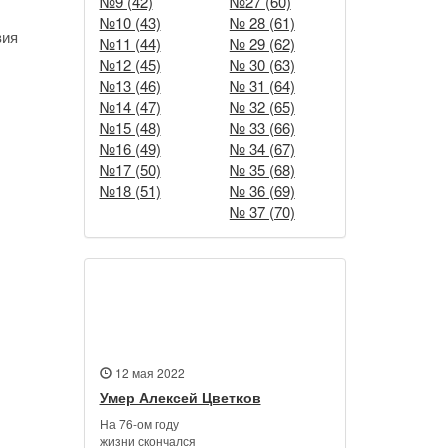
№9 (42)
№27 (60)
№10 (43)
№ 28 (61)
вия
№11 (44)
№ 29 (62)
№12 (45)
№ 30 (63)
№13 (46)
№ 31 (64)
№14 (47)
№ 32 (65)
№15 (48)
№ 33 (66)
№16 (49)
№ 34 (67)
№17 (50)
№ 35 (68)
№18 (51)
№ 36 (69)
№ 37 (70)
Новости
12 мая 2022
Умер Алексей Цветков
На 76-ом году
жизни скончался