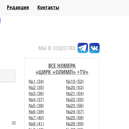
Редакция
Контакты
НАШ ВИДЕОКАНАЛ
МЫ В СОЦСЕТЯХ
ВСЕ НОМЕРА
«ЦИРК «ОЛИМП» +TV»
№1 (34)
№19 (52)
№2 (35)
№20 (53)
№3 (36)
№21 (54)
№4 (37)
№22 (55)
№5 (38)
№23 (56)
№6 (39)
№24 (57)
№7 (40)
№25 (58)
№8 (41)
№26 (59)