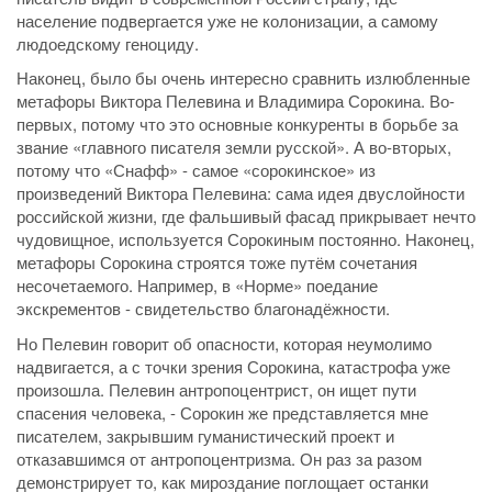
население подвергается уже не колонизации, а самому
людоедскому геноциду.
Наконец, было бы очень интересно сравнить излюбленные
метафоры Виктора Пелевина и Владимира Сорокина. Во-
первых, потому что это основные конкуренты в борьбе за
звание «главного писателя земли русской». А во-вторых,
потому что «Снафф» - самое «сорокинское» из
произведений Виктора Пелевина: сама идея двуслойности
российской жизни, где фальшивый фасад прикрывает нечто
чудовищное, используется Сорокиным постоянно. Наконец,
метафоры Сорокина строятся тоже путём сочетания
несочетаемого. Например, в «Норме» поедание
экскрементов - свидетельство благонадёжности.
Но Пелевин говорит об опасности, которая неумолимо
надвигается, а с точки зрения Сорокина, катастрофа уже
произошла. Пелевин антропоцентрист, он ищет пути
спасения человека, - Сорокин же представляется мне
писателем, закрывшим гуманистический проект и
отказавшимся от антропоцентризма. Он раз за разом
демонстрирует то, как мироздание поглощает останки