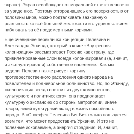
экране). Экран освобождает от моральной ответственности
за увиденное. Поэтому отгородившись его поверхностью от
половины мира, можно подталкивать заэкранную
реальность ко всё большей жестокости и с удовольствием
наблюдать за её предсмертными корчами.
Ещё очевиднее перекличка концепций Пелевина и
Александра Эткинда, который в книге «Внутренняя
колонизация» рассматривает Россию как страну, где
привилегированные слои всегда колонизировали (а, значит,
и эксплуатировали) собственное население. Как мы
видели, Пелевин также рисует картину
противоестественного расслоения одного народа на
повелителей и подневольное большинство. Но, по Эткинду,
«колонизация всегда состоит из двух компонентов,
культурного и политического», она предполагает
культурную экспансию со стороны метрополии, иначе
говоря, некий культурный вклад в жизнь покорённого
народа. В «Снаффе» Пелевина Биг Биз только пользуется
всем тем, что может предоставить Уркаина. И это не
полезные ископаемые, а энергия страдания. И, значит,
писатель видит в современной России страну, где