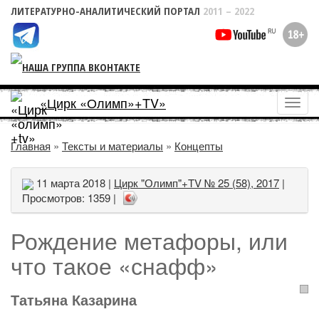
ЛИТЕРАТУРНО-АНАЛИТИЧЕСКИЙ ПОРТАЛ
2011 – 2022
«Цирк «Олимп»+TV»
Пока
меню
Главная
»
Тексты и материалы
»
Концепты
11 марта 2018 |
Цирк "Олимп"+TV № 25 (58), 2017
|
Просмотров: 1359 |
Рождение метафоры, или
что такое «снафф»
Татьяна Казарина