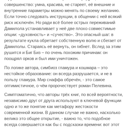
совершенство: умна, красива, не стареет, её внешние и
внутренние параметры можно менять по своему желанию.
Если точно следовать инструкции, в общении с ней всякий
риск исключён. Но ради всё более острых переживаний
Дамилола устанавливает у неё две плохо совместимые
опции: «духовность» и «сучество». Это опасный шаг: в
результате кукла обретает собственную волю и сбегает от
Дамилолы. Стараясь её вернуть, он гибнет. Вслед за этим
рушится и Биг Биз – по очень похожим причинам: он
поощрял орков и был ими уничтожен.
По логике автора, симбиоз гламура и кошмара – это
нестойкое образование: он всегда разрушается, и не в
пользу гламура. Мир снаффа обречён, - это самое
оптимистичное, о чём пророчествует роман Пелевина.
Симптоматично, что авторы трёх книг, по всей вероятности,
независимо друг от друга используют в ключевой функции
одно и то же понятие как метафору жестокости
современной жизни. В данном случае не важно, насколько
велико это общее открытие, - важно то, что подобное
всегда совершается как бы с подсказки времени: вот этот