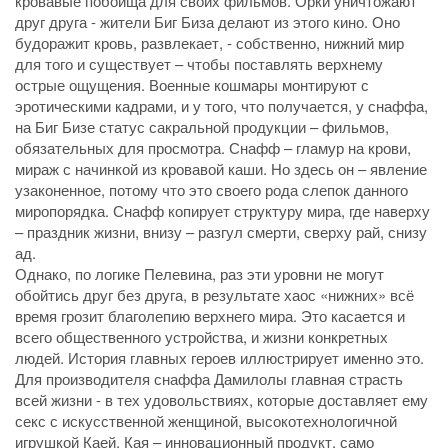
кровавые побоища для своих фильмов. Орки уничтожают
друг друга - жители Биг Биза делают из этого кино. Оно
будоражит кровь, развлекает, - собственно, нижний мир
для того и существует – чтобы поставлять верхнему
острые ощущения. Военные кошмары монтируют с
эротическими кадрами, и у того, что получается, у снаффа,
на Биг Бизе статус сакральной продукции – фильмов,
обязательных для просмотра. Снафф – гламур на крови,
мираж с начинкой из кровавой каши. Но здесь он – явление
узаконенное, потому что это своего рода слепок данного
миропорядка. Снафф копирует структуру мира, где наверху
– праздник жизни, внизу – разгул смерти, сверху рай, снизу
ад.
Однако, по логике Пелевина, раз эти уровни не могут
обойтись друг без друга, в результате хаос «нижних» всё
время грозит благолепию верхнего мира. Это касается и
всего общественного устройства, и жизни конкретных
людей. История главных героев иллюстрирует именно это.
Для производителя снаффа Дамилолы главная страсть
всей жизни - в тех удовольствиях, которые доставляет ему
секс с искусственной женщиной, высокотехнологичной
игрушкой Каей. Кая – инновационный продукт, само