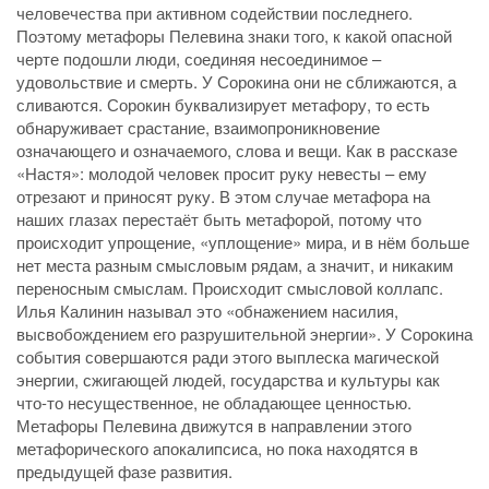
человечества при активном содействии последнего.
Поэтому метафоры Пелевина знаки того, к какой опасной
черте подошли люди, соединяя несоединимое –
удовольствие и смерть. У Сорокина они не сближаются, а
сливаются. Сорокин буквализирует метафору, то есть
обнаруживает срастание, взаимопроникновение
означающего и означаемого, слова и вещи. Как в рассказе
«Настя»: молодой человек просит руку невесты – ему
отрезают и приносят руку. В этом случае метафора на
наших глазах перестаёт быть метафорой, потому что
происходит упрощение, «уплощение» мира, и в нём больше
нет места разным смысловым рядам, а значит, и никаким
переносным смыслам. Происходит смысловой коллапс.
Илья Калинин называл это «обнажением наси­лия,
высвобождением его разрушительной энергии». У Сорокина
события совершаются ради этого выплеска магической
энергии, сжигающей людей, государства и культуры как
что-то несущественное, не обладающее ценностью.
Метафоры Пелевина движутся в направлении этого
метафорического апокалипсиса, но пока находятся в
предыдущей фазе развития.