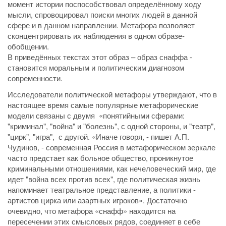
момент истории поспособствовал определённому ходу
мысли, спровоцировал поиски многих людей в данной
сфере и в данном направлении. Метафора позволяет
сконцентрировать их наблюдения в одном образе-
обобщении.
В приведённых текстах этот образ – образ снаффа -
становится моральным и политическим диагнозом
современности.
Исследователи политической метафоры утверждают, что в
настоящее время самые популярные метафорические
модели связаны с двумя «понятийными сферами:
"криминал", "война" и "болезнь", с одной стороны, и "театр",
"цирк", "игра", с другой. «Иначе говоря, - пишет А.П.
Чудинов, - современная Россия в метафорическом зеркале
часто предстает как больное общество, проникнутое
криминальными отношениями, как нечеловеческий мир, где
идет "война всех против всех", где политическая жизнь
напоминает театральное представление, а политики -
артистов цирка или азартных игроков». Достаточно
очевидно, что метафора «снафф» находится на
пересечении этих смысловых рядов, соединяет в себе