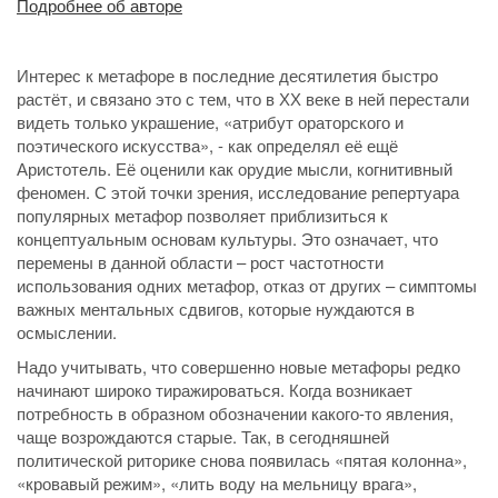
Подробнее об авторе
Интерес к метафоре в последние десятилетия быстро
растёт, и связано это с тем, что в ХХ веке в ней перестали
видеть только украшение, «атрибут ораторского и
поэтического искусства», - как определял её ещё
Аристотель. Её оценили как орудие мысли, когнитивный
феномен. С этой точки зрения, исследование репертуара
популярных метафор позволяет приблизиться к
концептуальным основам культуры. Это означает, что
перемены в данной области – рост частотности
использования одних метафор, отказ от других – симптомы
важных ментальных сдвигов, которые нуждаются в
осмыслении.
Надо учитывать, что совершенно новые метафоры редко
начинают широко тиражироваться. Когда возникает
потребность в образном обозначении какого-то явления,
чаще возрождаются старые. Так, в сегодняшней
политической риторике снова появилась «пятая колонна»,
«кровавый режим», «лить воду на мельницу врага»,