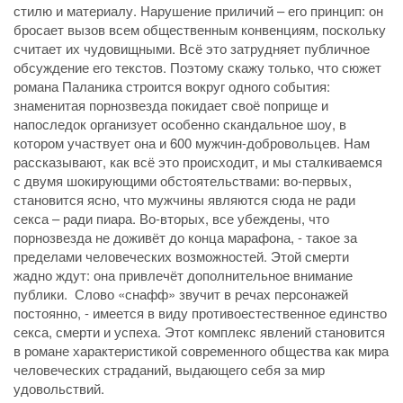
стилю и материалу. Нарушение приличий – его принцип: он
бросает вызов всем общественным конвенциям, поскольку
считает их чудовищными. Всё это затрудняет публичное
обсуждение его текстов. Поэтому скажу только, что сюжет
романа Паланика строится вокруг одного события:
знаменитая порнозвезда покидает своё поприще и
напоследок организует особенно скандальное шоу, в
котором участвует она и 600 мужчин-добровольцев. Нам
рассказывают, как всё это происходит, и мы сталкиваемся
с двумя шокирующими обстоятельствами: во-первых,
становится ясно, что мужчины являются сюда не ради
секса – ради пиара. Во-вторых, все убеждены, что
порнозвезда не доживёт до конца марафона, - такое за
пределами человеческих возможностей. Этой смерти
жадно ждут: она привлечёт дополнительное внимание
публики. Слово «снафф» звучит в речах персонажей
постоянно, - имеется в виду противоестественное единство
секса, смерти и успеха. Этот комплекс явлений становится
в романе характеристикой современного общества как мира
человеческих страданий, выдающего себя за мир
удовольствий.