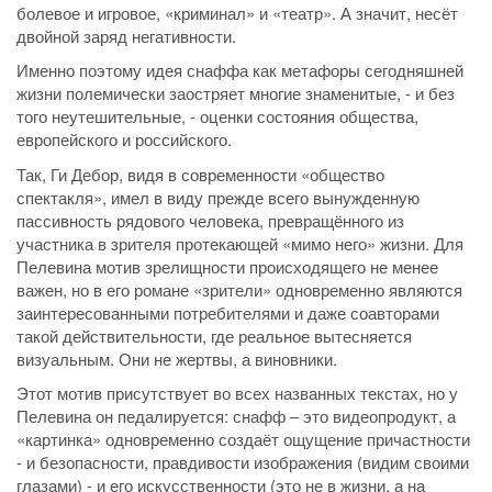
болевое и игровое, «криминал» и «театр». А значит, несёт
двойной заряд негативности.
Именно поэтому идея снаффа как метафоры сегодняшней
жизни полемически заостряет многие знаменитые, - и без
того неутешительные, - оценки состояния общества,
европейского и российского.
Так, Ги Дебор, видя в современности «общество
спектакля», имел в виду прежде всего вынужденную
пассивность рядового человека, превращённого из
участника в зрителя протекающей «мимо него» жизни. Для
Пелевина мотив зрелищности происходящего не менее
важен, но в его романе «зрители» одновременно являются
заинтересованными потребителями и даже соавторами
такой действительности, где реальное вытесняется
визуальным. Они не жертвы, а виновники.
Этот мотив присутствует во всех названных текстах, но у
Пелевина он педалируется: снафф – это видеопродукт, а
«картинка» одновременно создаёт ощущение причастности
- и безопасности, правдивости изображения (видим своими
глазами) - и его искусственности (это не в жизни, а на