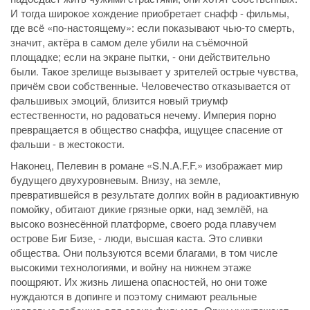
И тогда широкое хождение приобретает снафф - фильмы,
где всё «по-настоящему»: если показывают чью-то смерть,
значит, актёра в самом деле убили на съёмочной
площадке; если на экране пытки, - они действительно
были. Такое зрелище вызывает у зрителей острые чувства,
причём свои собственные. Человечество отказывается от
фальшивых эмоций, близится новый триумф
естественности, но радоваться нечему. Империя порно
превращается в общество снаффа, ищущее спасение от
фальши - в жестокости.
Наконец, Пелевин в романе «S.N.A.F.F.» изображает мир
будущего двухуровневым. Внизу, на земле,
превратившейся в результате долгих войн в радиоактивную
помойку, обитают дикие грязные орки, над землёй, на
высоко вознесённой платформе, своего рода плавучем
острове Биг Бизе, - люди, высшая каста. Это сливки
общества. Они пользуются всеми благами, в том числе
высокими технологиями, и войну на нижнем этаже
поощряют. Их жизнь лишена опасностей, но они тоже
нуждаются в допинге и поэтому снимают реальные