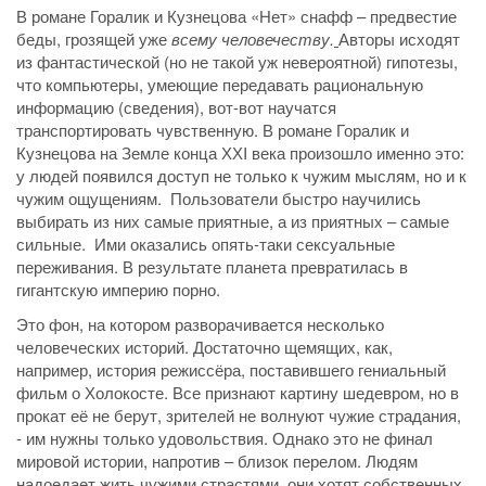
В романе Горалик и Кузнецова «Нет» снафф – предвестие
беды, грозящей уже
всему человечеству.
Авторы исходят
из фантастической (но не такой уж невероятной) гипотезы,
что компьютеры, умеющие передавать рациональную
информацию (сведения), вот-вот научатся
транспортировать чувственную. В романе Горалик и
Кузнецова на Земле конца ХХI века произошло именно это:
у людей появился доступ не только к чужим мыслям, но и к
чужим ощущениям. Пользователи быстро научились
выбирать из них самые приятные, а из приятных – самые
сильные. Ими оказались опять-таки сексуальные
переживания. В результате планета превратилась в
гигантскую империю порно.
Это фон, на котором разворачивается несколько
человеческих историй. Достаточно щемящих, как,
например, история режиссёра, поставившего гениальный
фильм о Холокосте. Все признают картину шедевром, но в
прокат её не берут, зрителей не волнуют чужие страдания,
- им нужны только удовольствия. Однако это не финал
мировой истории, напротив – близок перелом. Людям
надоедает жить чужими страстями, они хотят собственных.