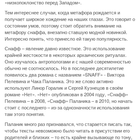
«низкопоклонство перед Западом».
Тем интереснее случаи, когда метафора рождается и
получает широкое хождение на наших глазах. Это говорит о
состоянии умов, поэтому стоит обратить внимание на
метафору снаффа, внезапно ставшую модной новинкой.
Интересно понять, что принесло ей такую популярность.
Снафф – явление давно известное. Это использование
крайней жестокости в некоторых архаических ритуалах.
Оно изучалось антропологами и с нашей современностью
обычно не соотносилось. Но в последнее десятилетие
появилось два романа с названием «SNAFF» - Виктора
Пелевина и Чака Паланика. Это же слово активно
используют Линор Горалик и Сергей Кузнецов в своём
романе «Нет». «Нет» опубликован в 2004 году, «Снафф»
Пелевина – в 2008, «Снафф» Паланика – в 2010, но начать
стоит с последнего – из-за однозначности использования
там этого понятия.
Паланик много раз признавался, что старается писать так,
чтобы тексты невозможно было читать в присутствии его
родителей и близких – то есть крайне вызывающе по тону,