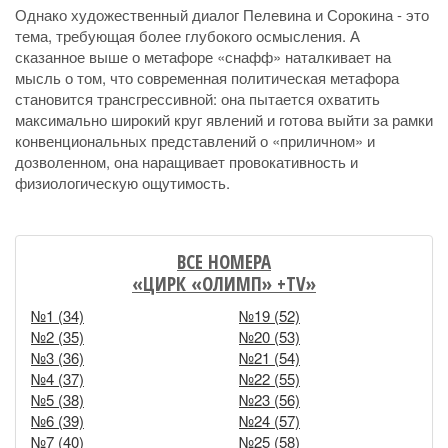
Однако художественный диалог Пелевина и Сорокина - это
тема, требующая более глубокого осмысления. А
сказанное выше о метафоре «снафф» наталкивает на
мысль о том, что современная политическая метафора
становится трансгрессивной: она пытается охватить
максимально широкий круг явлений и готова выйти за рамки
конвенциональных представлений о «приличном» и
дозволенном, она наращивает провокативность и
физиологическую ощутимость.
ВСЕ НОМЕРА
«ЦИРК «ОЛИМП» +TV»
№1 (34)
№19 (52)
№2 (35)
№20 (53)
№3 (36)
№21 (54)
№4 (37)
№22 (55)
№5 (38)
№23 (56)
№6 (39)
№24 (57)
№7 (40)
№25 (58)