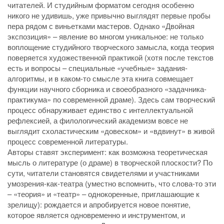
читателей. И студийным форматом сегодня особенно
никого не удивишь, уже привычно выглядят первые пробы
пера рядом с виньетками мастеров. Однако «Двойная
экспозиция» – явление во многом уникальное: не только
воплощение студийного творческого замысла, когда теория
поверяется художественной практикой (хотя после текстов
есть и вопросы – специальные «учебные» задания-
алгоритмы, и в каком-то смысле эта книга совмещает
функции научного сборника и своеобразного «задачника-
практикума» по современной драме). Здесь сам творческий
процесс обнаруживает единство с интеллектуальной
рефлексией, а филологический академизм вовсе не
выглядит схоластическим «довеском» и «вдвинут» в живой
процесс современной литературы.
Авторы ставят эксперимент: как возможна теоретическая
мысль о литературе (о драме) в творческой плоскости? По
сути, читатели становятся свидетелями и участниками
умозрения-как-театра (уместно вспомнить, что слова-то эти
– «теория» и «театр» – однокоренные, приглашающие к
зрелищу): рождается и апробируется новое понятие,
которое является одновременно и инструментом, и