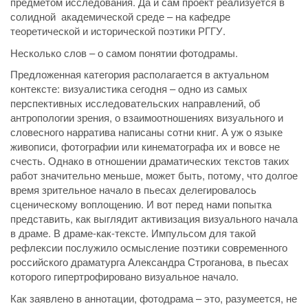
предметом исследования. Да и сам проект реализуется в
солидной академической среде – на кафедре
теоретической и исторической поэтики РГГУ.
Несколько слов – о самом понятии фотодрамы.
Предложенная категория располагается в актуальном
контексте: визуалистика сегодня – одно из самых
перспективных исследовательских направлений, об
антропологии зрения, о взаимоотношениях визуального и
словесного нарратива написаны сотни книг. А уж о языке
живописи, фотографии или кинематографа их и вовсе не
счесть. Однако в отношении драматических текстов таких
работ значительно меньше, может быть, потому, что долгое
время зрительное начало в пьесах делегировалось
сценическому воплощению. И вот перед нами попытка
представить, как выглядит активизация визуального начала
в драме. В драме-как-тексте. Импульсом для такой
рефлексии послужило осмысление поэтики современного
российского драматурга Александра Строганова, в пьесах
которого гипертрофировано визуальное начало.
Как заявлено в аннотации, фотодрама – это, разумеется, не