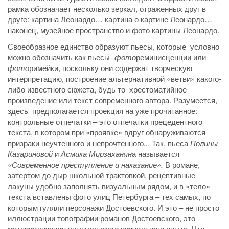
рамка обозначает несколько зеркал, отраженных друг в
друге: картина Леонардо… картина о картине Леонардо…
наконец, музейное пространство и фото картины Леонардо.
Своеобразное единство образуют пьесы, которые условно
можно обозначить как пьесы-
фото
реминисценции или
фото
римейки, поскольку они содержат творческую
интерпретацию, построение альтернативной «ветви» какого-
либо известного сюжета, будь то хрестоматийное
произведение или текст современного автора. Разумеется,
здесь предполагается проекция на уже прочитанное:
контрольные отпечатки – это отпечатки прецедентного
текста, в котором при «проявке» вдруг обнаруживаются
призраки неучтенного и непрочтенного... Так, пьеса
Полины
Казариновой
и
Асмика Мирзаханян
а называется
«Современное преступление и наказание».
В романе,
затертом до дыр школьной трактовкой, рецептивные
лакуны удобно заполнять визуальным рядом, и в «тело»
текста вставлены фото улиц Петербурга – тех самых, по
которым гуляли персонажи Достоевского. И это – не просто
иллюстрации топографии романов Достоевского, это
материализация читательского визуального опыта. Что