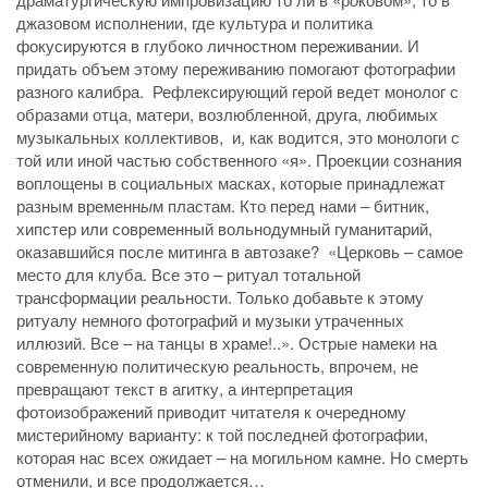
джазовом исполнении, где культура и политика
фокусируются в глубоко личностном переживании. И
придать объем этому переживанию помогают фотографии
разного калибра. Рефлексирующий герой ведет монолог с
образами отца, матери, возлюбленной, друга, любимых
музыкальных коллективов, и, как водится, это монологи с
той или иной частью собственного «я». Проекции сознания
воплощены в социальных масках, которые принадлежат
разным временн
ы
м пластам. Кто перед нами – битник,
хипстер или современный вольнодумный гуманитарий,
оказавшийся после митинга в автозаке? «Церковь – самое
место для клуба. Все это – ритуал тотальной
трансформации реальности. Только добавьте к этому
ритуалу немного фотографий и музыки утраченных
иллюзий. Все – на танцы в храме!..». Острые намеки на
современную политическую реальность, впрочем, не
превращают текст в агитку, а интерпретация
фотоизображений приводит читателя к очередному
мистерийному варианту: к той последней фотографии,
которая нас всех ожидает – на могильном камне. Но смерть
отменили, и все продолжается…