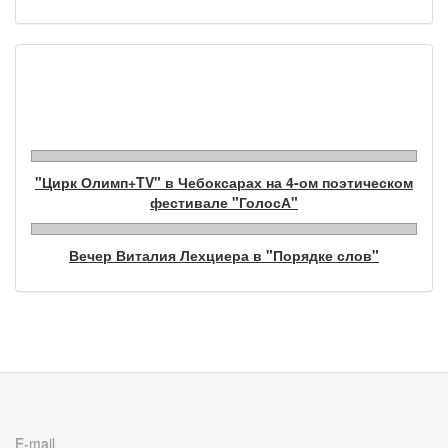
Фотогалерея
"Цирк Олимп+TV" в Чебоксарах на 4-ом поэтическом
фестивале "ГолосА"
Вечер Виталия Лехциера в "Порядке слов"
E-mail