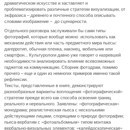
драматическом искусстве и заставляет и
проблематизировать различные стратегии визуализации, от
экфразиса – древнего и почтенного способа описывать
словами изображение – до сценарности.
Отдельного разговора заслуживали бы сами типы
фотографий, которые вообще можно использовать как
механизм действия или часть предметного мира пьесы:
дагерротип, обычная пленка, наконец, мобильник или
смартфон... Культурологи давно уже говорят о назревшей
необходимости анализировать влияние всевозможных
гаджетов на коммуникацию. Сборник фотодрам, помимо
прочего – еще и один из немногих примеров именно такой
рефлексии.
Тексты, представленные в книге, демонстрируют
разнообразные варианты воплощения «фотографической»
стратегии прежде всего как способа освоения границ
реального и нереального. Заявлены: «фотографическая»
монодрама; реалистическая пьеса с несколькими
действующими лицами, спорящими о природе фотографии;
пьеса-вербатим с «фотоальбомным» типом монтажа
вербально-визуальных элементов; «калейдоскопическая»