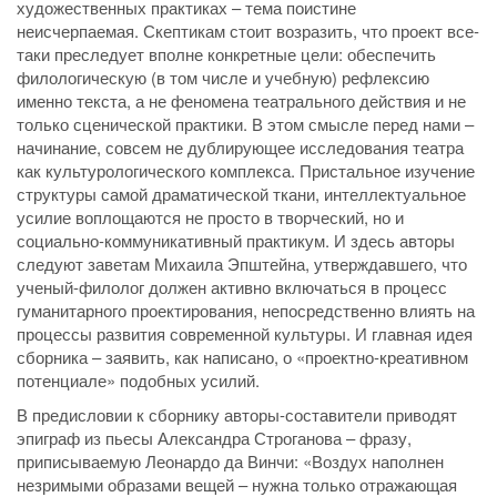
художественных практиках – тема поистине
неисчерпаемая. Скептикам стоит возразить, что проект все-
таки преследует вполне конкретные цели: обеспечить
филологическую (в том числе и учебную) рефлексию
именно текста, а не феномена театрального действия и не
только сценической практики. В этом смысле перед нами –
начинание, совсем не дублирующее исследования театра
как культурологического комплекса. Пристальное изучение
структуры самой драматической ткани, интеллектуальное
усилие воплощаются не просто в творческий, но и
социально-коммуникативный практикум. И здесь авторы
следуют заветам Михаила Эпштейна, утверждавшего, что
ученый-филолог должен активно включаться в процесс
гуманитарного проектирования, непосредственно влиять на
процессы развития современной культуры. И главная идея
сборника – заявить, как написано, о «проектно-креативном
потенциале» подобных усилий.
В предисловии к сборнику авторы-составители приводят
эпиграф из пьесы Александра Строганова – фразу,
приписываемую Леонардо да Винчи: «Воздух наполнен
незримыми образами вещей – нужна только отражающая