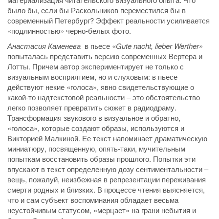
было бы, если бы Раскольников переместился бы в
современный Петербург? Эффект реальности усиливается
«подлинностью» черно-белых фото.
Анастасия Каменева
в пьесе
«
G
ute nacht, lieber
W
erther»
попыталась представить версию современных Вертера и
Лотты. Причем автор экспериментирует не только с
визуальным восприятием, но и слуховым: в пьесе
действуют некие «голоса», явно свидетельствующие о
какой-то надтекстовой реальности – это обстоятельство
легко позволяет превратить сюжет в радиодраму.
Трансформация звукового в визуальное и обратно,
«голоса», которые создают образы, используются и
Викторией Малкиной. Ее текст напоминает драматическую
миниатюру, посвященную, опять-таки, мучительным
попыткам восстановить образы прошлого. Попытки эти
впускают в текст определенную дозу сентиментальности –
вещь, пожалуй, неизбежная в репрезентации переживания
смерти родных и близких. В процессе чтения выясняется,
что и сам субъект воспоминания обладает весьма
неустойчивым статусом, «мерцает» на грани небытия и