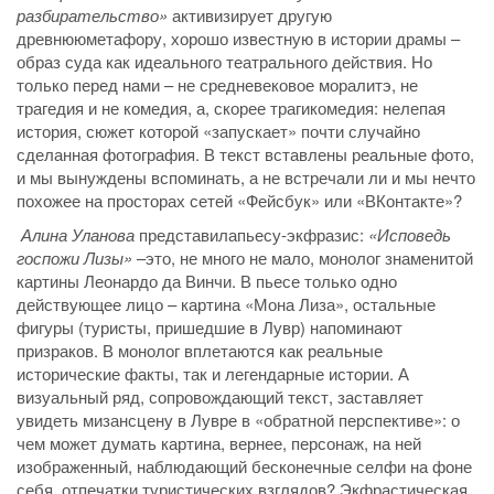
разбирательство»
активизирует другую
древнююметафору, хорошо известную в истории драмы –
образ суда как идеального театрального действия. Но
только перед нами – не средневековое моралитэ, не
трагедия и не комедия, а, скорее трагикомедия: нелепая
история, сюжет которой «запускает» почти случайно
сделанная фотография. В текст вставлены реальные фото,
и мы вынуждены вспоминать, а не встречали ли и мы нечто
похожее на просторах сетей «Фейсбук» или «ВКонтакте»?
Алина Уланова
представилапьесу-экфразис:
«Исповедь
госпожи Лизы»
–это, не много не мало, монолог знаменитой
картины Леонардо да Винчи. В пьесе только одно
действующее лицо – картина «Мона Лиза», остальные
фигуры (туристы, пришедшие в Лувр) напоминают
призраков. В монолог вплетаются как реальные
исторические факты, так и легендарные истории. А
визуальный ряд, сопровождающий текст, заставляет
увидеть мизансцену в Лувре в «обратной перспективе»: о
чем может думать картина, вернее, персонаж, на ней
изображенный, наблюдающий бесконечные селфи на фоне
себя, отпечатки туристических взглядов? Экфрастическая