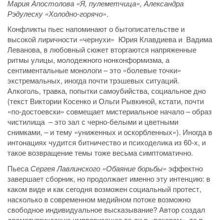
Мария Апостолова «Я, пулеметчица», Александра
Рэдулеску «Холодно-горячо
».
Конфликты пьес напоминают о бытописательстве и
высокой лиричности «чернухи» Юрия Клавдиева и Вадима
Леванова, в любовный сюжет вторгаются напряженные
ритмы улицы, молодежного нонконформизма, а
сентиментальные монологи – это «болевые точки»
экстремальных, иногда почти трэшевых ситуаций.
Алкоголь, травка, попытки самоубийства, социальное дно
(текст Виктории Косенко и Ольги Рывкиной, кстати, почти
«по-достоевски» совмещает мистериальное начало – образ
чистилища – это зал с черно-белыми и цветными
снимками, – и тему «униженных и оскорбленных»). Иногда в
интонациях чудится битничество и психоделика из 60-х, и
такое возвращение темы тоже весьма симптоматично.
Пьеса
Сергея Лавлинского «Обаяние борьбы»
эффектно
завершает сборник, но продолжает именно эту интенцию: в
каком виде и как сегодня возможен социальный протест,
насколько в современном медийном потоке возможно
свободное индивидуальное высказывание? Автор создал
драматургическую импровизацию то ли в «р
о
ковом», то в