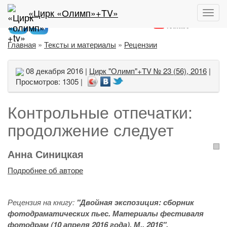
ЛИТЕРАТУРНО-АНАЛИТИЧЕСКИЙ ПОРТАЛ
2011 – 2022
«Цирк «Олимп»+TV»
Пока
меню
Главная
»
Тексты и материалы
»
Рецензии
08 декабря 2016 |
Цирк "Олимп"+TV № 23 (56), 2016
|
Просмотров: 1305 |
Контрольные отпечатки:
продолжение следует
Анна Синицкая
Подробнее об авторе
Рецензия на книгу:
"Двойная экспозиция: сборник
фотодраматических пьес. Материалы фестиваля
фотодрам (10 апреля 2016 года). М., 2016".