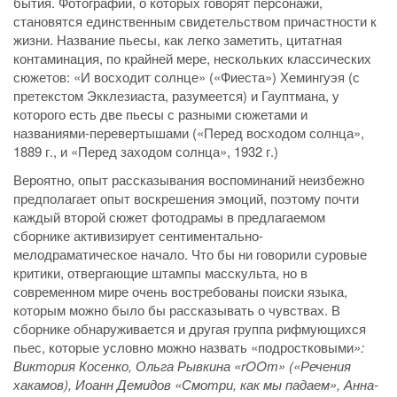
бытия. Фотографии, о которых говорят персонажи,
становятся единственным свидетельством причастности к
жизни. Название пьесы, как легко заметить, цитатная
контаминация, по крайней мере, нескольких классических
сюжетов: «И восходит солнце» («Фиеста») Хемингуэя (с
претекстом Экклезиаста, разумеется) и Гауптмана, у
которого есть две пьесы с разными сюжетами и
названиями-перевертышами («Перед восходом солнца»,
1889 г., и «Перед заходом солнца», 1932 г.)
Вероятно, опыт рассказывания воспоминаний неизбежно
предполагает опыт воскрешения эмоций, поэтому почти
каждый второй сюжет фотодрамы в предлагаемом
сборнике активизирует сентиментально-
мелодраматическое начало. Что бы ни говорили суровые
критики, отвергающие штампы масскульта, но в
современном мире очень востребованы поиски языка,
которым можно было бы рассказывать о чувствах. В
сборнике обнаруживается и другая группа рифмующихся
пьес, которые условно можно назвать «подростковыми
»:
Виктория Косенко, Ольга Рывкина «rOOm» («Речения
хакамов), Иоанн Демидов «Смотри, как мы падаем», Анна-