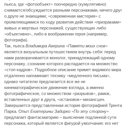
пьеса, где «фотообъект» поочередно (кумулятивно)
снимается/обсуждается разными персонажами, ничего друг
о друге не знающими; «современная мистерия» с
проявляющимися по ходу развития действия «призраками»
живых и мертвых персонажей, существующих либо
«объективно», либо в воображении героя (например,
фотографа).
Так, пьеса
Владимира Аверина
«Памяти моих снов»
является визуальным путешествием внутрь себя: перед
нами разворачивается монолог, принадлежащий одному
персонажу, сознание которого распадается на множество
«стоп-кадров». Подробное описание примет видимого мира
отдаленно напоминает технику «медленного письма»,
однако читателю предлагается все же не
кинематографическое движение взгляда, а именно
фотографическое, со множеством «разрывов», рамок,
вставленных друг в друга, «остановок»-мизансцен.
Завершается представленная история фотографией Трента
Парка. Опыт
Екатерины Задирко
«По эту сторону»
предлагает фантасмагорию – выяснение подлинной сути
персонажа, который является фигурой умолчания: его нет