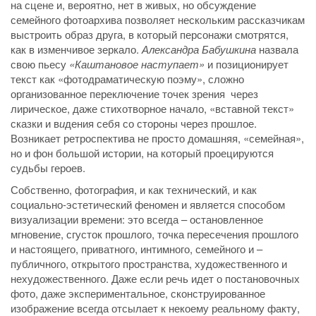
на сцене и, вероятно, нет в живых, но обсуждение
семейного фотоархива позволяет нескольким рассказчикам
выстроить образ друга, в который персонажи смотрятся,
как в изменчивое зеркало.
Александра Бабушкина
назвала
свою пьесу
«Каштановое наступает»
и позиционирует
текст как «фотодраматическую поэму», сложно
организованное переключение точек зрения через
лирическое, даже стихотворное начало, «вставной текст»
сказки и в
и
дения себя со стороны через прошлое.
Возникает ретроспектива не просто домашняя, «семейная»,
но и фон большой истории, на который проецируются
судьбы героев.
Собственно, фотография, и как технический, и как
социально-эстетический феномен и является способом
визуализации времени: это всегда – остановленное
мгновение, сгусток прошлого, точка пересечения прошлого
и настоящего, приватного, интимного, семейного и –
публичного, открытого пространства, художественного и
нехудожественного. Даже если речь идет о постановочных
фото, даже экспериментальное, сконструированное
изображение всегда отсылает к некоему реальному факту,