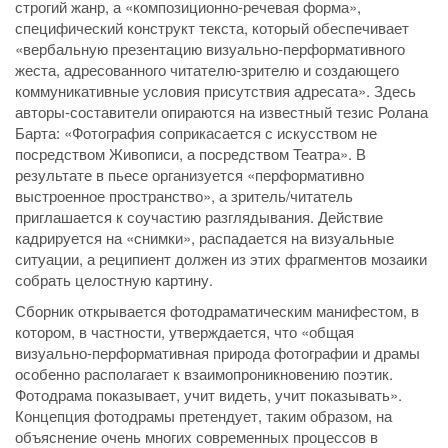
строгий жанр, а «композиционно-речевая форма»,
специфический конструкт текста, который обеспечивает
«вербальную презентацию визуально-перформативного
жеста, адресованного читателю-зрителю и создающего
коммуникативные условия присутствия адресата». Здесь
авторы-составители опираются на известный тезис Ролана
Барта: «Фотография соприкасается с искусством не
посредством Живописи, а посредством Театра». В
результате в пьесе организуется «перформативно
выстроенное пространство», а зритель/читатель
приглашается к соучастию разглядывания. Действие
кадрируется на «снимки», распадается на визуальные
ситуации, а реципиент должен из этих фрагментов мозаики
собрать целостную картину.
Сборник открывается фотодраматическим манифестом, в
котором, в частности, утверждается, что «общая
визуально-перформативная природа фотографии и драмы
особенно располагает к взаимопроникновению поэтик.
Фотодрама показывает, учит видеть, учит показывать».
Концепция фотодрамы претендует, таким образом, на
объяснение очень многих современных процессов в