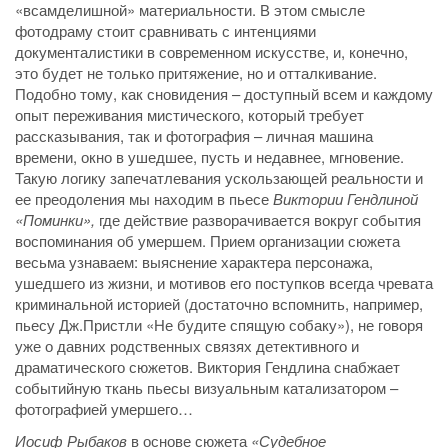
«всамделишной» материальности. В этом смысле
фотодраму стоит сравнивать с интенциями
документалистики в современном искусстве, и, конечно,
это будет не только притяжение, но и отталкивание.
Подобно тому, как сновидения – доступный всем и каждому
опыт переживания мистического, который требует
рассказывания, так и фотография – личная машина
времени, окно в ушедшее, пусть и недавнее, мгновение.
Такую логику запечатлевания ускользающей реальности и
ее преодоления мы находим в пьесе
Виктории Гендлиной
«Поминки»,
где действие разворачивается вокруг события
воспоминания об умершем. Прием организации сюжета
весьма узнаваем: выяснение характера персонажа,
ушедшего из жизни, и мотивов его поступков всегда чревата
криминальной историей (достаточно вспомнить, например,
пьесу Дж.Пристли «Не будите спящую собаку»), не говоря
уже о давних родственных связях детективного и
драматического сюжетов. Виктория Гендлина снабжает
событийную ткань пьесы визуальным катализатором –
фотографией умершего…
Иосиф Рыбаков
в основе сюжета
«Судебное