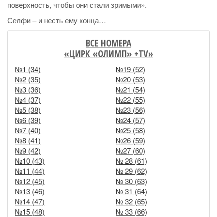
поверхность, чтобы они стали зримыми».
Селфи – и несть ему конца…
ВСЕ НОМЕРА
«ЦИРК «ОЛИМП» +TV»
№1 (34)
№19 (52)
№2 (35)
№20 (53)
№3 (36)
№21 (54)
№4 (37)
№22 (55)
№5 (38)
№23 (56)
№6 (39)
№24 (57)
№7 (40)
№25 (58)
№8 (41)
№26 (59)
№9 (42)
№27 (60)
№10 (43)
№ 28 (61)
№11 (44)
№ 29 (62)
№12 (45)
№ 30 (63)
№13 (46)
№ 31 (64)
№14 (47)
№ 32 (65)
№15 (48)
№ 33 (66)