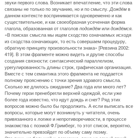
звуки первого слова
.
Возникает впечатление, что эти слова
связаны не только по звучанию, но и по смыслу.
Дождём
в
данном контексте воспринимается одновременно и как
существительное, и как своеобразная усеченная форма
глагола, образованная от глаголов
подождём
или
дождёмся.
«В поисках смысла мы ищем сходство означаемых исходя
из сходства означающих, то есть совершаем процедуру,
обратную принципу произвольности знака» [Ревзина 2002:
419]. В этом фрагменте можно видеть и другие способы
создания связности: синтаксический параллелизм,
урегулированность длины строк, графическая организация.
Вместе с тем семантика этого фрагмента не поддается
полному прояснению с точки зрения здравого смысла.
Сколько же длилось ожидание? Два года или много лет?
Почему герои пренебрегли верхней одеждой, если уже
более года известно, что идут дождь и снег? Ряд этих
вопросов можно было бы продолжить. А если выписать все
вопросы, которые могут возникнуть у читателя, очень
привязанного к логике и непротиворечивости, в процессе
знакомства с поэмой Ф.Гримберг, то этот список, вероятно,
значительно превзойдет по объему саму поэму.