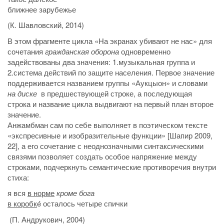
ближнее зарубежье
(К. Шавловский, 2014)
В этом фрагменте цикла «На экранах убивают не нас» для
сочетания
гражданская оборона
одновременно
задействованы два значения: 1.музыкальная группа и
2.система действий по защите населения. Первое значение
поддерживается названием группы «Аукцыон» и словами
на диске
в предшествующей строке, а последующая
строка и название цикла выдвигают на первый план второе
значение.
Анжамбман сам по себе выполняет в поэтическом тексте
«экспресивные и изобразительные функции» [Шапир 2009,
22], а его сочетание с неоднозначными синтаксическими
связями позволяет создать особое напряжение между
строками, подчеркнуть семантические противоречия внутри
стиха:
я вся
в норме
кроме бога
в коробк
é осталось четыре спички
(П. Андрукович, 2004)