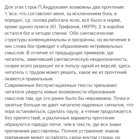
Для этих строк П.Андрукович возможны два прочтения:
1.‘все, что составляет меня, за исключением бога, в
порядке’, ср. голова работала ясно, всё было в норме,
кроме одного пункта (Ю. Трифонов, НКРЯ); 2.‘в коробке
остался бог и четыре спички’. Обе синтаксические
структуры конвенциональны и прозрачны, но включение в
них слова
бог
приводит к образованию нетривиальных
смыслов. В отличие от предыдущих примеров, где
читатель, заметивший синтаксическую неоднозначность,
скорее всего разрешит ее в пользу одной из версий, здесь
читатель с трудом может решить, какое же из прочтений
окажется правильным.
Современные беспунктационные тексты призывают
читателя увидеть новые возможности образования
смыслов там, где это ранее было бы невозможно. Точки и
запятые больше не дают читателю надежных сигналов, что
пора остановиться, сделать паузу, а чтение продолжается
без препятствий, и различные варианты прочтения
образуются гораздо легче, чем в тексте, где все знаки
препинания расставлены. Полное устранение знаков
препинания может ослаблять связи внутри строки, но