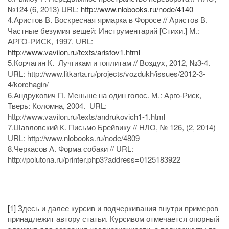
№124 (6, 2013) URL:
http://www.nlobooks.ru/node/4140
4.Аристов В. Воскресная ярмарка в Форосе // Аристов В.
Частные безумия вещей: Инструментарий [Стихи.] М.:
АРГО-РИСК, 1997. URL:
http://www.vavilon.ru/texts/aristov1.html
5.Корчагин К. Лучгикам и гоплитам // Воздух, 2012, №3-4.
URL: http://www.litkarta.ru/projects/vozdukh/issues/2012-3-
4/korchagin/
6.Андрукович П. Меньше на один голос. М.: Арго-Риск,
Тверь: Коломна, 2004. URL:
http://www.vavilon.ru/texts/andrukovich1-1.html
7.Шавловский К. Письмо Брейвику // НЛО, № 126, (2, 2014)
URL: http://www.nlobooks.ru/node/4809
8.Черкасов А. Форма собаки // URL:
http://polutona.ru/printer.php3?address=0125183922
[1]
Здесь и далее курсив и подчеркивания внутри примеров
принадлежит автору статьи. Курсивом отмечается опорный