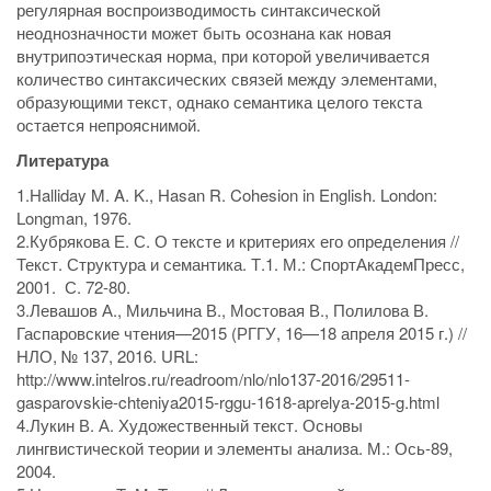
регулярная воспроизводимость синтаксической
неоднозначности может быть осознана как новая
внутрипоэтическая норма, при которой увеличивается
количество синтаксических связей между элементами,
образующими текст, однако семантика целого текста
остается непрояснимой.
Литература
1.Halliday M. A. K., Hasan R. Cohesion in English. London:
Longman, 1976.
2.Кубрякова Е. С. О тексте и критериях его определения //
Текст. Структура и семантика. Т.1. М.: СпортАкадемПресс,
2001. С. 72-80.
3.Левашов А., Мильчина В., Мостовая В., Полилова В.
Гаспаровские чтения—2015 (РГГУ, 16—18 апреля 2015 г.) //
НЛО, № 137, 2016. URL:
http://www.intelros.ru/readroom/nlo/nlo137-2016/29511-
gasparovskie-chteniya2015-rggu-1618-aprelya-2015-g.html
4.Лукин В. А. Художественный текст. Основы
лингвистической теории и элементы анализа. М.: Ось-89,
2004.