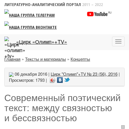
ЛИТЕРАТУРНО-АНАЛИТИЧЕСКИЙ ПОРТАЛ
2011 – 2022
«Цирк «Олимп»+TV»
Пока
меню
Главная
»
Тексты и материалы
»
Концепты
06 декабря 2016 |
Цирк "Олимп"+TV № 23 (56), 2016
|
Просмотров: 1793 |
Современный поэтический
текст: между связностью
и бессвязностью