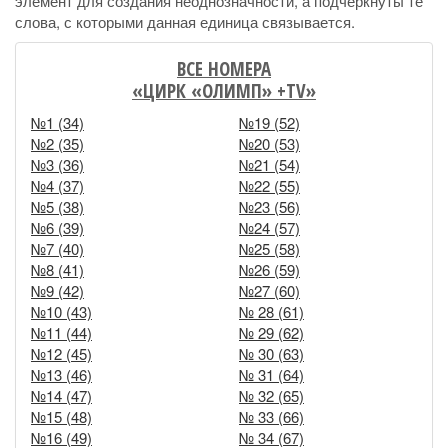
элемент для создания неоднозначности, а подчеркнуты те
слова, с которыми данная единица связывается.
ВСЕ НОМЕРА
«ЦИРК «ОЛИМП» +TV»
№1 (34)
№19 (52)
№2 (35)
№20 (53)
№3 (36)
№21 (54)
№4 (37)
№22 (55)
№5 (38)
№23 (56)
№6 (39)
№24 (57)
№7 (40)
№25 (58)
№8 (41)
№26 (59)
№9 (42)
№27 (60)
№10 (43)
№ 28 (61)
№11 (44)
№ 29 (62)
№12 (45)
№ 30 (63)
№13 (46)
№ 31 (64)
№14 (47)
№ 32 (65)
№15 (48)
№ 33 (66)
№16 (49)
№ 34 (67)