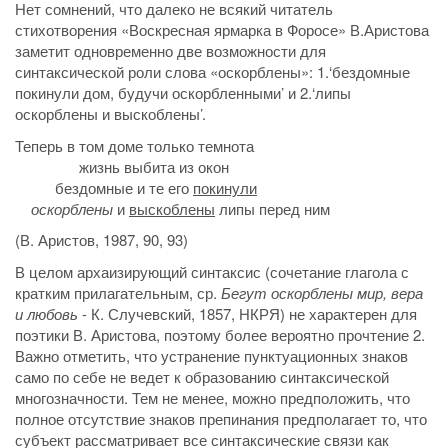
Нет сомнений, что далеко не всякий читатель
стихотворения «Воскресная ярмарка в Форосе» В.Аристова
заметит одновременно две возможности для
синтаксической роли слова «оскорблены»: 1.‘бездомные
покинули дом, будучи оскорбленными’ и 2.‘липы
оскорблены и выскоблены’.
Теперь в том доме только темнота
жизнь выбита из окон
бездомные и те его
покинули
оскорблены
и
выскоблены
липы перед ним
(В. Аристов, 1987, 90, 93)
В целом архаизирующий синтаксис (сочетание глагола с
кратким прилагательным, ср.
Бегут
оскорблены мир, вера
и любовь
- К. Случевский, 1857, НКРЯ) не характерен для
поэтики В. Аристова, поэтому более вероятно прочтение 2.
Важно отметить, что устранение пунктуационных знаков
само по себе не ведет к образованию синтаксической
многозначности. Тем не менее, можно предположить, что
полное отсутствие знаков препинания предполагает то, что
субъект рассматривает все синтаксические связи как