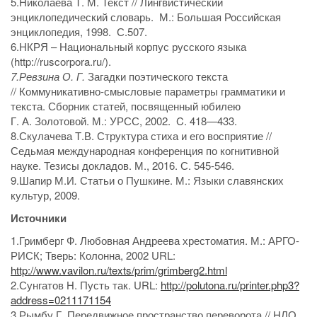
5.Николаева Т. М. Текст // Лингвистический
энциклопедический словарь. М.: Большая Российская
энциклопедия, 1998. С.507.
6.НКРЯ – Национальный корпус русского языка
(http://ruscorpora.ru/).
7.Ревзина О.
Г.
Загадки поэтического текста
// Коммуникативно-смысловые параметры грамматики и
текста. Сборник статей, посвященный юбилею
Г. А. Золотовой. М.: УРСС, 2002. C. 418—433.
8.Скулачева Т.В. Структура стиха и его восприятие‌‌ //
Седьмая международная конференция по когнитивной
науке. Тезисы докладов. М., 2016. С. 545-546.
9.Шапир М.И
.
Статьи о Пушкине. М.: Языки славянских
культур, 2009.
Источники
1.Гримберг Ф. Любовная Андреева хрестоматия. М.: АРГО-
РИСК; Тверь: Колонна, 2002 URL:
http://www.vavilon.ru/texts/prim/grimberg2.html
2.Сунгатов Н. Пусть так. URL:
http://polutona.ru/printer.php3?
address=0211171154
3.Рымбу Г. Передвижное пространство переворота // НЛО,