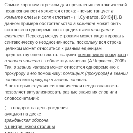
Самым коротким отрезком для проявления синтаксической
неоднозначности является строка: «ночью
танцует
в
комнате
слёзы и сопли
глотает
» (Н.Сунгатов, 2013)
[1]
. В
данном примере обстоятельство
в комнате
может быть
соотнесено одновременно с предикатами
танцует
и
глотает.
Переход между строками может акцентировать
синтаксическую неоднозначность, поскольку вся строка
целиком может относиться к разным единицам
предшествующего текста: «служит
помощником
прокурора
/
в звании чапаева
/ в области ульянова» (А.Черкасов, 2009).
Так,
в звании чапаева
может относится одновременно к
прокурору и его помощнику:
помощник (прокурора) в звании
чапаева
или
прокурор в звании чапаева.
В некоторых случаях синтаксическая неоднозначность
позволяет актуализировать разные значения слов или
словосочетаний:
(…) подарок на день рождения
аукцыон
на диске
гражданская оборона
в центре чужой столицы
такое далекое