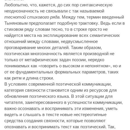
Любопытно, что, кажется, до сих пор синтаксическую
неоднозначность не связывали с так называемой
теснотой стихового ряда
. Между тем, термин введенный
Тыняновым предполагает подобную трактовку. Ведь если в
стиховом ряду словам тесно, то в строке просто не
найдется места на эксплицирование всех семантических
отношений между словами, недвусмысленное
проговаривание многих деталей. Таким образом,
поэтическая многозначность является производной не
только от метафизических задач поэзии, нередко
понимаемых как «говорить о высоком и непонятном», но и
от ее фундаментальных формальных параметров, таких
как ритм и длина строки.
В условиях современной поэтической коммуникации,
категория связности становится одним из ресурсов для
обновления поэтического языка. В этой ситуации для
читателя, заинтересованного в успешности коммуникации,
важно осознавать и воспринимать эти изменения, уметь
видеть и слышать в тексте новые нестереотипные
средства создания связности, которые позволяют
опознавать и воспринимать текст как поэтический. Так,