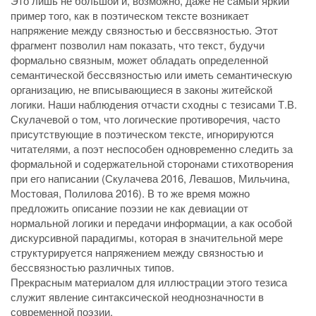
Это лишь не большой и, возможно, даже не самый яркий
пример того, как в поэтическом тексте возникает
напряжение между связностью и бессвязностью. Этот
фрагмент позволил нам показать, что текст, будучи
формально связным, может обладать определенной
семантической бессвязностью или иметь семантическую
организацию, не вписывающиеся в законы житейской
логики. Наши наблюдения отчасти сходны с тезисами Т.В.
Скулачевой о том, что логические противоречия, часто
присутствующие в поэтическом тексте, игнорируются
читателями, а поэт неспособен одновременно следить за
формальной и содержательной сторонами стихотворения
при его написании (Скулачева 2016, Левашов, Мильчина,
Мостовая, Полилова 2016). В то же время можно
предложить описание поэзии не как девиации от
нормальной логики и передачи информации, а как особой
дискурсивной парадигмы, которая в значительной мере
структурируется напряжением между связностью и
бессвязностью различных типов.
Прекрасным материалом для иллюстрации этого тезиса
служит явление синтаксической неоднозначности в
современной поэзии.