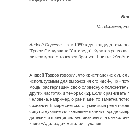
Вит
М.: Воймега; Р
Андрей Сергеев
– р. в 1989 году, кандидат фило
"Графит" и журнале "Литсреда". Куратор региона
литературного конкурса братьев Шнитке. Живёт и
Андрей Тавров говорил, что христианские смысл
используемым для выражения его идей», но «пот
мощь, растерявшим свою словесную положительн
других частотах и тембрах»
[2]
. Если сравнивать 
человека, например, о рае и аде, то заметна пот
сознании. В мире светского гуманизма религиоз
сопутствующие им «земные» явления вроде сме
далеким и принципиально инаковым, а символиче
книге «Адалиада» Виталий Пуханов.