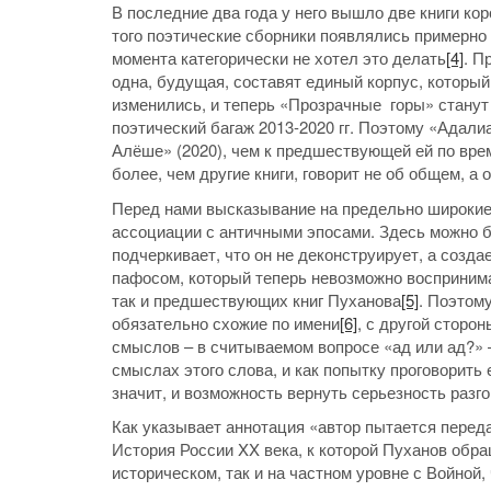
В последние два года у него вышло две книги кор
того поэтические сборники появлялись примерно р
момента категорически не хотел это делать
[4]
. П
одна, будущая, составят единый корпус, которы
изменились, и теперь «Прозрачные горы» станут
поэтический багаж 2013-2020 гг. Поэтому «Адали
Алёше» (2020), чем к предшествующей ей по вре
более, чем другие книги, говорит не об общем, а 
Перед нами высказывание на предельно широкие,
ассоциации с античными эпосами. Здесь можно бы
подчеркивает, что он не деконструирует, а созд
пафосом, который теперь невозможно воспринима
так и предшествующих книг Пуханова
[5]
. Поэтом
обязательно схожие по имени
[6]
, с другой сторо
смыслов – в считываемом вопросе «ад или ад?» –
смыслах этого слова, и как попытку проговорит
значит, и возможность вернуть серьезность разго
Как указывает аннотация «автор пытается переда
История России XX века, к которой Пуханов обра
историческом, так и на частном уровне с Войной