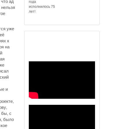
 что ад
года
исполнилось 75
, нельзя
лет!
гое
тся уже
 её
иях к
Наш видеоканал
ря на
ей
ная
 же
писал
ский
ые и
роекте,
ову,
 бы, с
н, было
ское