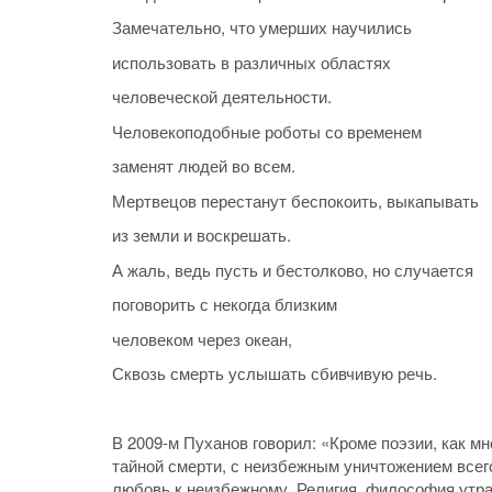
Замечательно, что умерших научились
использовать в различных областях
человеческой деятельности.
Человекоподобные роботы со временем
заменят людей во всем.
Мертвецов перестанут беспокоить, выкапывать
из земли и воскрешать.
А жаль, ведь пусть и бестолково, но случается
поговорить с некогда близким
человеком через океан,
Сквозь смерть услышать сбивчивую речь.
В 2009-м Пуханов говорил: «Кроме поэзии, как м
тайной смерти, с неизбежным уничтожением всего
любовь к неизбежному. Религия, философия утра