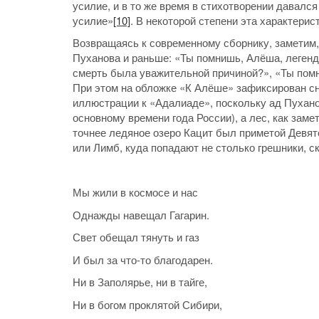
усилие, и в то же время в стихотворении давалс
усилие»
[10]
. В некоторой степени эта характерис
Возвращаясь к современному сборнику, заметим,
Пуханова и раньше: «Ты помнишь, Алёша, леген
смерть была уважительной причиной?», «Ты помн
При этом на обложке «К Алёше» зафиксирован сн
иллюстрации к «Адалиаде», поскольку ад Пухано
основному времени года России), а лес, как зам
точнее ледяное озеро Кацит был приметой Девято
или Лимб, куда попадают не столько грешники, с
Мы жили в космосе и нас
Однажды навещал Гагарин.
Свет обещал тянуть и газ
И был за что-то благодарен.
Ни в Заполярье, ни в тайге,
Ни в богом проклятой Сибири,