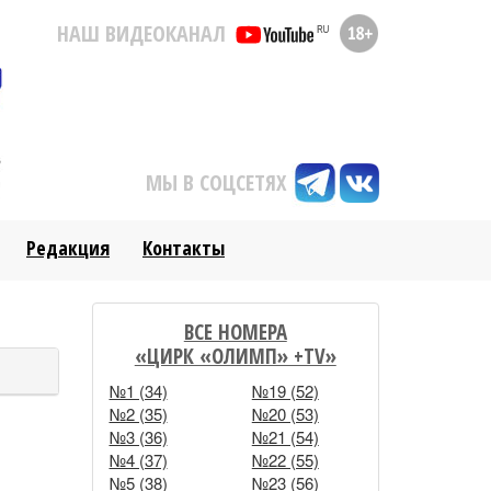
НАШ ВИДЕОКАНАЛ
МЫ В СОЦСЕТЯХ
Редакция
Контакты
ВСЕ НОМЕРА
«ЦИРК «ОЛИМП» +TV»
№1 (34)
№19 (52)
№2 (35)
№20 (53)
№3 (36)
№21 (54)
№4 (37)
№22 (55)
№5 (38)
№23 (56)