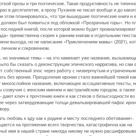
откой прозы и три поэтические. Такая продуктивность не типична
аз в десятилетие, а прозу Пуханов не писал вообще и до каког
ри этом планировалось, что три вышедшие поэтические книги и 
й должен был появиться под обложкой «Прозрачные горы». Но п
 последней книгой, после которой можно будет проанализироват
ада» преемственна скорее к ранним книгам и отдельными текста
мени выхода, но не написания «Приключениям мамы» (2021), ко
о личном и сокровенном.
 но значимые темы – на это намекает уже название, вызывающ
ло бы сказать о деконструкции эпического нарратива, но сам 
ает собственный эпос через работу с низвергнутым и утраченным
ть без иронии. Преодоление иронии стало важнейшей темой как
у многослойное название, включающее ассоциативные тексты, н
ны созвучия с женским именем и австралийским городом, а также
 дают ключ к прочтению книги и как стихов о безысходности во
ь ее через затвердевающие толщи девальвировавшей пафос ирони
вору.
ть любовь к аду как к родине и месту последнего обетования».
щается на протяжении всего творчества, катастрофична как на
, чьё имя в нашей стране никогда никому не нужно расшифровыва