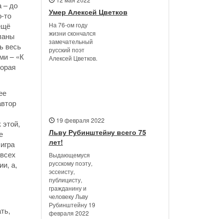
 – до
Умер Алексей Цветков
о-то
На 76-ом году
ещё
жизни скончался
ланы
замечательный
ь весь
русский поэт
ми – «К
Алексей Цветков.
торая
ее
автор
19 февраля 2022
 этой,
Льву Рубинштейну всего 75
е
лет!
 игра
 всех
Выдающемуся
русскому поэту,
и, а,
эссеисту,
публицисту,
гражданину и
человеку Льву
Рубинштейну 19
ть,
февраля 2022