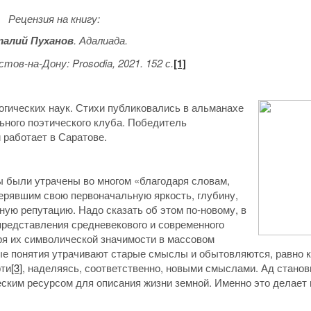
Рецензия на книгу:
алий Пуханов
. Адалиада.
остов-на-Дону:
Prosodia
, 2021. 152 с.
[1]
логических наук. Стихи публиковались в альманахе
льного поэтического клуба. Победитель
 работает в Саратове.
ы были утрачены во многом «благодаря словам,
ерявшим свою первоначальную яркость, глубину,
ую репутацию. Надо сказать об этом по-новому, в
представления средневекового и современного
еря их символической значимости в массовом
ные понятия утрачивают старые смыслы и обытовляются, равно к
рти
[3]
, наделяясь, соответственно, новыми смыслами. Ад станов
ским ресурсом для описания жизни земной. Именно это делает 