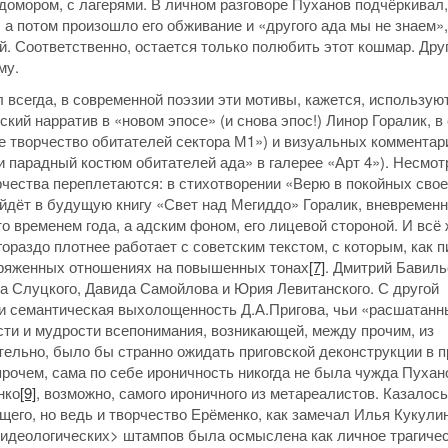
одомором, с лагерями. В личном разговоре Пуханов подчёркивал,
 а потом произошло его обживание и «другого ада мы не знаем»
рай. Соответственно, остается только полюбить этот кошмар. Дру
му.
л всегда, в современной поэзии эти мотивы, кажется, использую
кий нарратив в «новом эпосе» (и снова эпос!) Линор Горалик, в
е творчество обитателей сектора М1») и визуальных комментар
 парадный костюм обитателей ада» в галерее «Арт 4»). Несмот
рчества переплетаются: в стихотворении «Верю в покойных сво
ойдёт в будущую книгу «Свет над Мегиддо» Горалик, вневремен
о временем года, а адским фоном, его лицевой стороной. И всё
ораздо плотнее работает с советским текстом, с которым, как 
пряженных отношениях на повышенных тонах
[7]
. Дмитрий Бавиль
а Слуцкого, Давида Самойлова и Юрия Левитанского. С другой
 и семантическая выхолощенность Д.А.Пригова, чьи «расшатанн
ти и мудрости всепонимания, возникающей, между прочим, из
ительно, было бы странно ожидать приговской деконструкции в п
рочем, сама по себе ироничность никогда не была чужда Пухан
нко
[9]
, возможно, самого ироничного из метареалистов. Казалось
его, но ведь и творчество Ерёменко, как замечал Илья Кукули
 <идеологических> штампов была осмыслена как личное трагиче