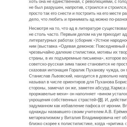
хоть она не единственная, с революциями, с гол
не был разрушен, напротив, строился и строился,
просто так его снести и построить на его месте 
дело, что любить и принимать ад можно по-разно
Несмотря на то, что ад в литературе существова
не столь часто. Первым делом на ум приходит адс
литературных работах (сборник «Устное народно
ним (выставка «Одевая демонов: Повседневный и
чрезвычайно далекие стилистики, мотивы их тво
страны, в их подъяремные письмена», которое в
советско-русская зима также становится не прост
сказовая интонация Горалик Пуханову чужда, он г
Станислав Львовский, находится в довольно на
называл в числе ориентиров для Пуханова Борис
стороны, замечал он же, заметен абсурд Хармса
проржавелые мехи» он наполняет «вином усталос
укрощения собственных страстей»
[8]
. И, действ
задуманном как избавление пафоса от иронии. Вп
однажды назвавшего своим учителем А.В. Ерёме
метареализмом у Виталия Владимировича нет общ
близко скорее к полистилистике, когда «критика