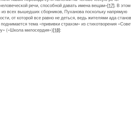
 человеческой речи, способной давать имена вещам»
[17]
. В это
 из всех вышедших сборников, Пуханова поскольку напрямую
сти, от которой все равно не деться, ведь жителями ада станов
 поднимается тема «прививки страхом» из стихотворения «Сове
ру» («Школа милосердия»)
[18]
: