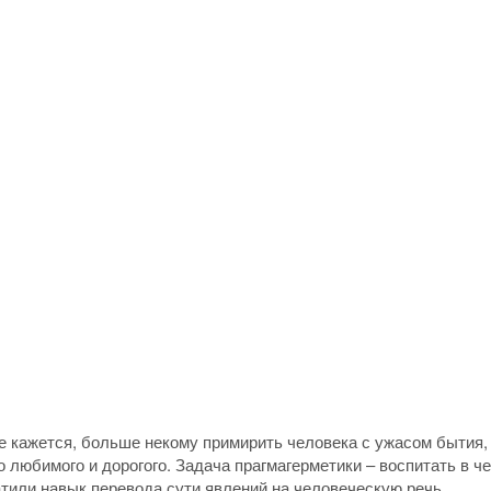
не кажется, больше некому примирить человека с ужасом бытия,
 любимого и дорогого. Задача прагмагерметики – воспитать в ч
тили навык перевода сути явлений на человеческую речь.