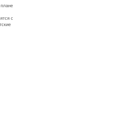
м плане
ятся с
тские