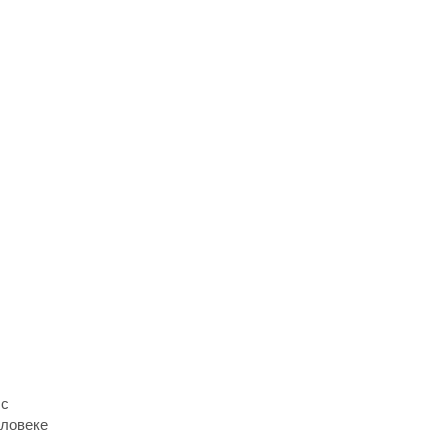
 с
еловеке