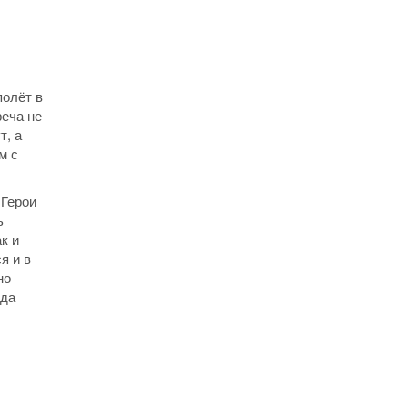
полёт в
реча не
т, а
м с
 Герои
ь
к и
я и в
но
ада