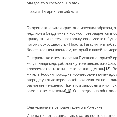
Мы где-то в космосе. Но где?
Прости, Гагарин, мы забыли.
Гагарин становится христологическим образом, а
ледяной и бездвижный космос превращается в с
приводит ни к чему, поскольку своё место в бук
потому сокрушаются: «Прости, Гагарин, мы забы
более жёстким посылом, который в какой-то мере
С первого же стихотворения Пуханов с горькой ир
могут, например, работать у толкиеновского Сар
классические тексты, – это важная деталь
[15]
. В
житель России проходит «облагораживание» адом.
огороде у таких персонажей появляются не плоды
разлагает человека. При этом загробный мир Пух
заменяются этажами
[16]
. Он предельно обытовле
Она умерла и преподаёт где-то в Америке,
Иногда пишет в социальных сетях нечто отрывоч