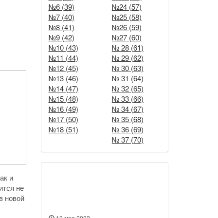
№6 (39)
№24 (57)
№7 (40)
№25 (58)
№8 (41)
№26 (59)
№9 (42)
№27 (60)
№10 (43)
№ 28 (61)
№11 (44)
№ 29 (62)
№12 (45)
№ 30 (63)
№13 (46)
№ 31 (64)
№14 (47)
№ 32 (65)
№15 (48)
№ 33 (66)
№16 (49)
№ 34 (67)
№17 (50)
№ 35 (68)
№18 (51)
№ 36 (69)
№ 37 (70)
ак и
Новости
ится не
в новой
12 мая 2022