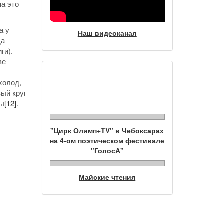
на это
а у
Наш видеоканал
да
ги).
ве
 холод,
Фотогалерея
вый круг
ны
[12]
.
"Цирк Олимп+TV" в Чебоксарах
на 4-ом поэтическом фестивале
"ГолосА"
Майские чтения