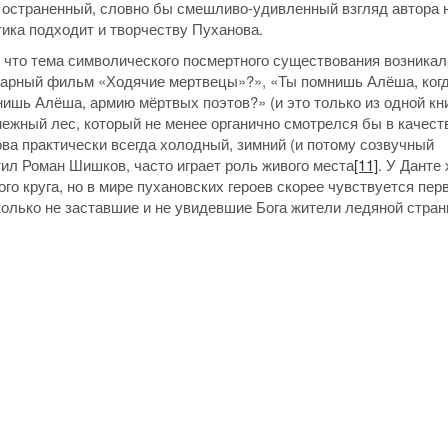
я остраненный, словно бы смешливо-удивленный взгляд автора 
тика подходит и творчеству Пуханова.
 что тема символического посмертного существования возникал
дарный фильм «Ходячие мертвецы»?», «Ты помнишь Алёша, ког
ишь Алёша, армию мёртвых поэтов?» (и это только из одной кни
ежный лес, который не менее органично смотрелся бы в качест
ва практически всегда холодный, зимний (и потому созвучный
етил Роман Шишков, часто играет роль живого места
[11]
. У Данте
го круга, но в мире пухановских героев скорее чувствуется пер
колько не заставшие и не увидевшие Бога жители ледяной стра