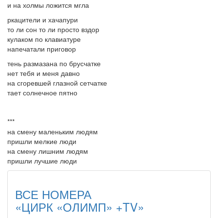
и на х
о
лмы ложится мгла
ркацители и хачапури
то ли сон то ли просто вздор
кулаком по клавиатуре
напечатали приговор
тень размазана по брусчатке
нет тебя и меня давно
на сгоревшей глазной сетчатке
тает солнечное пятно
***
на смену маленьким людям
пришли мелкие люди
на смену лишним людям
пришли лучшие люди
ВСЕ НОМЕРА
«ЦИРК «ОЛИМП» +TV»