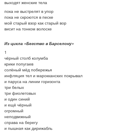
выходят женские тела
пока не выстрелят в упор
пока не скроются в песке
мой старый взор как старый вор
висит на тонком волоске
Из цикла «Бегство в Барселону»
1
чёрный столб колумба
крики попугаев
солёный мёд побережья
инфляция тел и марокканских покрывал
и паруса на линии горизонта
три белых
три фиолетовых
и один синий
и ещё чёрный
огромный
неподвижный
справа на берегу
и пышная как дирижабль