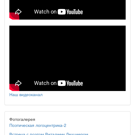
Наш видеоканал
Фотогалерея
Поэтическая логоцентрика-2
Встреча с поэтом Виталием Лехциером