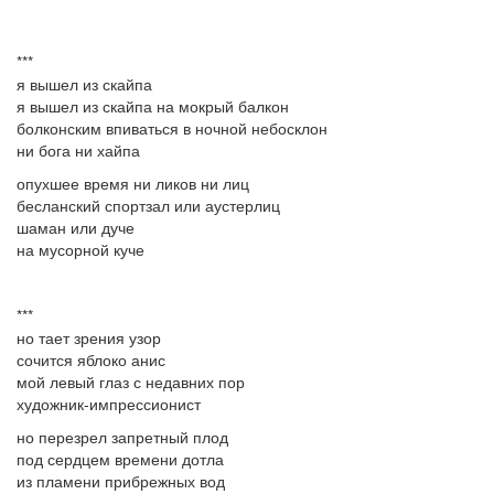
***
я вышел из скайпа
я вышел из скайпа на мокрый балкон
болконским впиваться в ночной небосклон
ни бога ни хайпа
опухшее время ни ликов ни лиц
бесланский спортзал или аустерлиц
шаман или дуче
на мусорной куче
***
но тает зрения узор
сочится яблоко анис
мой левый глаз с недавних пор
художник-импрессионист
но перезрел запретный плод
под сердцем времени дотла
из пламени прибрежных вод