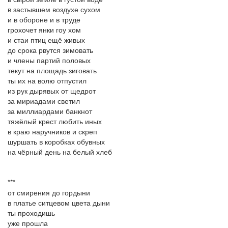
в застывшем воздухе сухом
и в обороне и в труде
грохочет янки гоу хом
и стаи птиц ещё живых
до срока рвутся зимовать
и члены партий половых
текут на площадь зиговать
ты их на волю отпустил
из рук дырявых от щедрот
за мириадами светил
за миллиардами банкнот
тяжёлый крест любить иных
в краю наручников и скреп
шуршать в коробках обувных
на чёрный день на белый хлеб
***
от смирения до гордыни
в платье ситцевом цвета дыни
ты проходишь
уже прошла