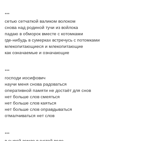
***
сетью сетчаткой валиком волоком
снова над родиной тучи из войлока
падаю в обморок вместе с котомками
где-нибудь в сумерках встречусь с потомками
млекопитающиеся и млекопитающие
как означаемые и означающие
***
господи иосифович
научи меня снова радоваться
оперативной памяти не достаёт для снов
нет больше слов смеяться
нет больше слов каяться
нет больше слов оправдываться
отмалчиваться нет слов
***
в сырой земле в густой воде