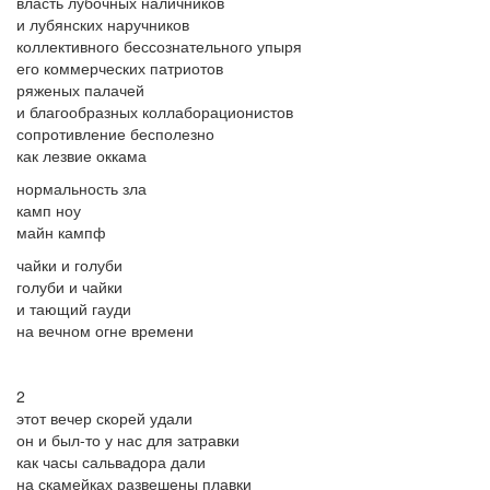
власть лубочных наличников
и лубянских наручников
коллективного бессознательного упыря
его коммерческих патриотов
ряженых палачей
и благообразных коллаборационистов
сопротивление бесполезно
как лезвие оккама
нормальность зла
камп ноу
майн кампф
чайки и голуби
голуби и чайки
и тающий гауди
на вечном огне времени
2
этот вечер скорей удали
он и был-то у нас для затравки
как часы сальвадора дали
на скамейках развешены плавки