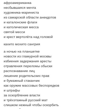
афроамериканка
несбывшаяся мечта
художника-мариниста
из самарской области анекдотов
и каталонские флаги
и католическая месса
святой месси
и крест вертолёта над головой
кахито мохито сангрия
а ночью на планшетке
новости из гламурной москвы
избиения задержания аресты
отравления переломы обыски
распознавание лиц
лишение родительских прав
и бумажный стаканчик
как оружие массовых беспорядков
и штрафы
за оскорбление власти
и трёхэтажный русский мат
слишком нежный чтобы оскорбить