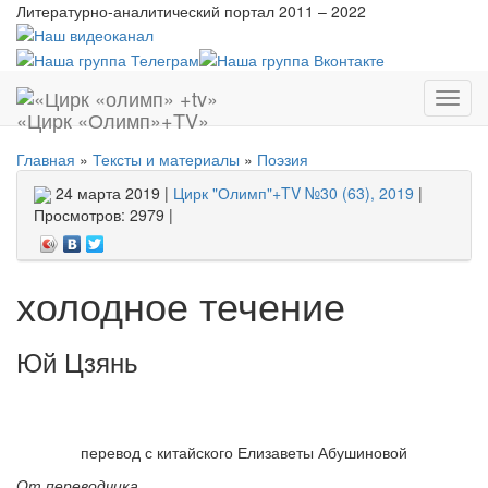
Литературно-аналитический портал
2011 – 2022
Показ
«Цирк «Олимп»+TV»
меню
Главная
»
Тексты и материалы
»
Поэзия
24 марта 2019 |
Цирк "Олимп"+TV №30 (63), 2019
|
Просмотров: 2979 |
холодное течение
Юй Цзянь
перевод с китайского Елизаветы Абушиновой
От переводчика