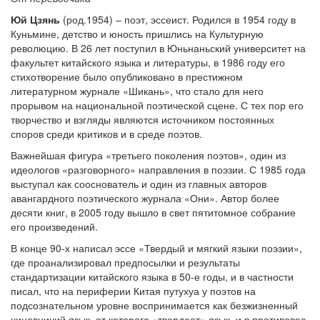
Юй Цзянь
(род.1954) – поэт, эссеист. Родился в 1954 году в
Куньмине, детство и юность пришлись на Культурную
революцию. В 26 лет поступил в Юньнаньский университет на
факультет китайского языка и литературы, в 1986 году его
стихотворение было опубликовано в престижном
литературном журнале «Шикань», что стало для него
прорывом на национальной поэтической сцене. С тех пор его
творчество и взгляды являются источником постоянных
споров среди критиков и в среде поэтов.
Важнейшая фигура «третьего поколения поэтов», один из
идеологов «разговорного» направления в поэзии. С 1985 года
выступал как сооснователь и один из главных авторов
авангардного поэтического журнала «Они». Автор более
десяти книг, в 2005 году вышло в свет пятитомное собрание
его произведений.
В конце 90-х написал эссе «Твердый и мягкий языки поэзии»,
где проанализировал предпосылки и результаты
стандартизации китайского языка в 50-е годы, и в частности
писал, что на периферии Китая путухуа у поэтов на
подсознательном уровне воспринимается как безжизненный
чиновничий язык, от которого «твердеет» язык, и в противовес