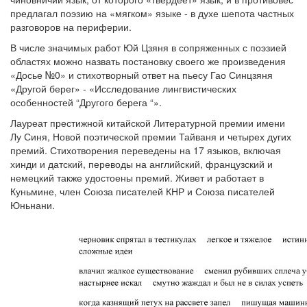
предлагал поэзию на «мягком» языке - в духе шепота частных
разговоров на периферии.
В числе значимых работ Юй Цзяня в сопряженных с поэзией
областях можно назвать постановку своего же произведения
«Досье №0» и стихотворный ответ на пьесу Гао Синцзяня
«Другой берег» - «Исследование лингвистических
особенностей “Другого берега “».
Лауреат престижной китайской Литературной премии имени
Лу Синя, Новой поэтической премии Тайваня и четырех дугих
премий. Стихотворения переведены на 17 языков, включая
хинди и датский, переводы на английский, французский и
немецкий также удостоены премий. Живет и работает в
Куньмине, член Союза писателей КНР и Союза писателей
Юньнани.