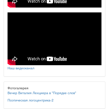
Наш видеоканал
Фотогалерея
Вечер Виталия Лехциера в "Порядке слов"
Поэтическая логоцентрика-2