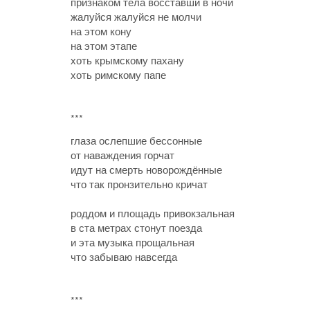
признаком тела восставши в ночи
жалуйся жалуйся не молчи
на этом кону
на этом этапе
хоть крымскому пахану
хоть римскому папе
***
глаза ослепшие бессонные
от наваждения горчат
идут на смерть новорождённые
что так пронзительно кричат
роддом и площадь привокзальная
в ста метрах стонут поезда
и эта музыка прощальная
что забываю навсегда
***