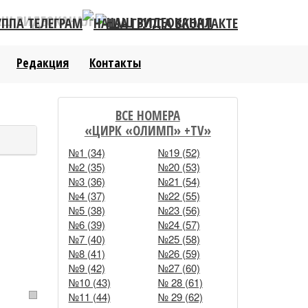
АШ ВИДЕОКАНАЛ
Редакция
Контакты
ВСЕ НОМЕРА
«ЦИРК «ОЛИМП» +TV»
№1 (34)
№19 (52)
№2 (35)
№20 (53)
№3 (36)
№21 (54)
№4 (37)
№22 (55)
№5 (38)
№23 (56)
№6 (39)
№24 (57)
№7 (40)
№25 (58)
№8 (41)
№26 (59)
№9 (42)
№27 (60)
№10 (43)
№ 28 (61)
№11 (44)
№ 29 (62)