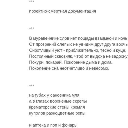
***
проектно-смертная документация
***
В муравейнике слов нет пощады взаимной и ночь
От прозрений слепых не увидим друг друга воочь
Сиротливый уют - приблизительно, тесно и куце.
Постоянный сквозняк, чтоб от выдоха не задохну
Покури, покарай. Покорение дыма и дома.
Поколение сна неотчётливо и невесомо.
***
на губах у сановника мля
а в глазах воронёные скрепы
крематорские стены кремля
куполов разноцветные репы
и аптека и поп и фонарь