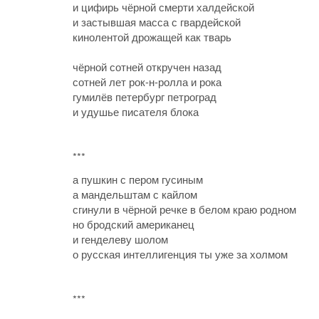
и цифирь чёрной смерти халдейской
и застывшая масса с гвардейской
кинолентой дрожащей как тварь
чёрной сотней откручен назад
сотней лет рок-н-ролла и рока
гумилёв петербург петроград
и удушье писателя блока
***
а пушкин с пером гусиным
а мандельштам с кайлом
сгинули в чёрной речке в белом краю родном
но бродский американец
и генделеву шолом
о русская интеллигенция ты уже за холмом
***