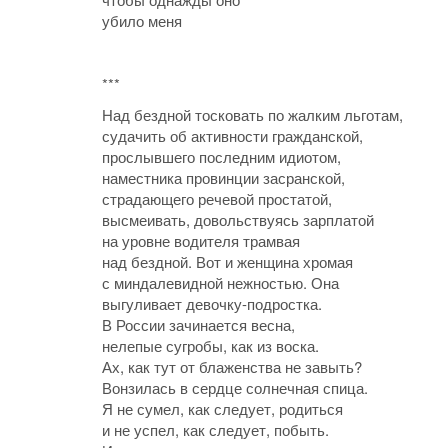
убило меня
***
Над бездной тосковать по жалким льготам,
судачить об активности гражданской,
прослывшего последним идиотом,
наместника провинции засранской,
страдающего речевой простатой,
высмеивать, довольствуясь зарплатой
на уровне водителя трамвая
над бездной. Вот и женщина хромая
с миндалевидной нежностью. Она
выгуливает девочку-подростка.
В России зачинается весна,
нелепые сугробы, как из воска.
Ах, как тут от блаженства не завыть?
Вонзилась в сердце солнечная спица.
Я не сумел, как следует, родиться
и не успел, как следует, побыть.