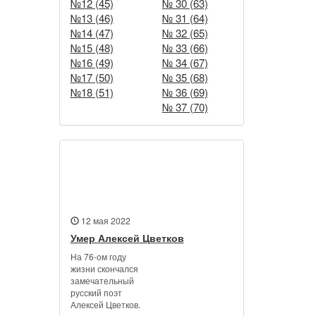
№12 (45)
№ 30 (63)
№13 (46)
№ 31 (64)
№14 (47)
№ 32 (65)
№15 (48)
№ 33 (66)
№16 (49)
№ 34 (67)
№17 (50)
№ 35 (68)
№18 (51)
№ 36 (69)
№ 37 (70)
Новости
12 мая 2022
Умер Алексей Цветков
На 76-ом году
жизни скончался
замечательный
русский поэт
Алексей Цветков.