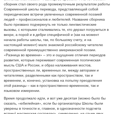
сборник стал своего рода промежуточным результатом работы
Современной школы перевода, представляющей собой
периодические встречи увлеченных современной поэзией
людей – профессионалов и любителей. Название сборника
было призвано подчеркнуть не только лингвистические
вызовы, с которыми сталкивались те, кто дерзал погрузиться в
вихри, а порой и в дебри специфичной и (как на момент
начала работы школы, так, по большому счету, и на
настоящий момент) мало знакомой российскому читателю
современной преимущественно американской поэзии.
«Разница во времени» – это и ощущение отличия периодов
развития, которые переживает современная поэтическая
мысль США и России, и образ налаживания мостов,
пространственных ли, временных ли, между авторами и
читателями, разделенными как пространством, так и
временем, и, конечно, установка на попытку преодоления
этой разницы – как в пространственно-временном, так и
языковом измерении.
Время продолжало идти, и вот уже десятая (можно было бы
сказать, «юбилейная», если бы организаторы Школы были
уверены в точности и, главное, в однозначности подсчета
встреч) мастерская состоялась, символично, на стыке двух