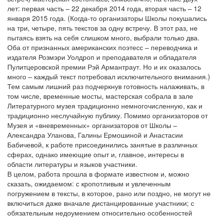
лет: первая часть – 22 декабря 2014 года, вторая часть – 12
января 2015 года. (Когда-то организаторы Школы покушались
на три, четыре, пять текстов за одну встречу. В этот раз, не
пытаясь взять на себя слишком много, выбрали только два.
Оба от признанных американских поэтесс – переводчика и
издателя Розмэри Уолдроп и преподавателя и обладателя
Пулитцеровской премии Рэй Армантраут. Но и их оказалось
много – каждый текст потребовал исключительного внимания.)
Тем самым лишний раз подчеркнув готовность налаживать, в
том числе, временные мосты, мастерская собрала в зале
Литературного музея традиционно немногочисленную, как и
традиционно неслучайную публику. Помимо организаторов от
Музея и «вневременных» организаторов от Школы –
Александра Уланова, Галины Ермошиной и Анастасии
Бабичевой, к работе присоединились занятые в различных
сферах, однако имеющие опыт и, главное, интересы в
области литературы и языков участники.
В целом, работа прошла в формате известном и, можно
сказать, ожидаемом: с кропотливым и увлеченным
погружением в тексты, в которое, рано или поздно, не могут не
включиться даже вначале дистанцированные участники; с
обязательным недоумением относительно особенностей