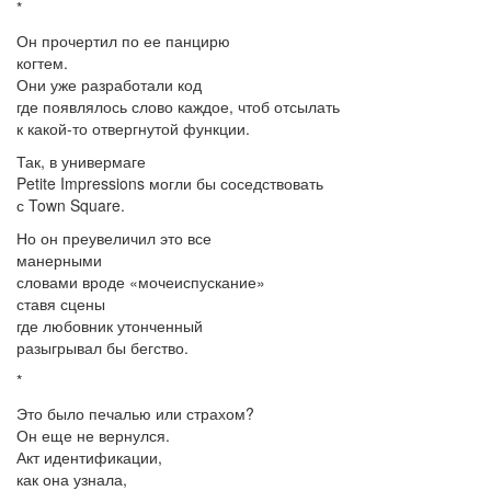
*
Он прочертил по ее панцирю
когтем.
Они уже разработали код
где появлялось слово каждое, чтоб отсылать
к какой-то отвергнутой функции.
Так, в универмаге
Petite Impressions могли бы соседствовать
с Town Square.
Но он преувеличил это все
манерными
словами вроде «мочеиспускание»
ставя сцены
где любовник утонченный
разыгрывал бы бегство.
*
Это было печалью или страхом?
Он еще не вернулся.
Акт идентификации,
как она узнала,