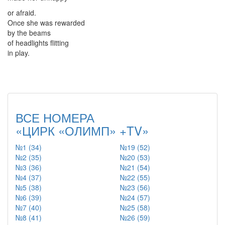
or afraid.
Once she was rewarded
by the beams
of headlights flitting
in play.
ВСЕ НОМЕРА
«ЦИРК «ОЛИМП» +TV»
№1 (34)
№19 (52)
№2 (35)
№20 (53)
№3 (36)
№21 (54)
№4 (37)
№22 (55)
№5 (38)
№23 (56)
№6 (39)
№24 (57)
№7 (40)
№25 (58)
№8 (41)
№26 (59)