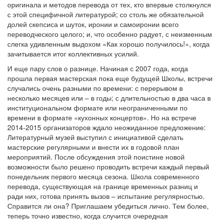
оригинала и методов перевода от тех, кто впервые столкнулся
с этой специфичной литературой; со столь же обязательной
долей скепсиса и шуток, иронии и самоиронии всего
переводческого целого; и, что особенно радует, с неизменным
слегка удивленным выдохом «Как хорошо получилось!», когда
зачитывается итог коллективных усилий.
И еще пару слов о разнице. Начиная с 2007 года, когда
прошла первая мастерская пока еще будущей Школы, встречи
случались очень разными по времени: с перерывом в
несколько месяцев или – в годы; с длительностью в два часа в
институциональном формате или неограниченными по
времени в формате «кухонных концертов». Но на встрече
2014-2015 организаторов ждало неожиданное предложение:
Литературный музей выступил с инициативой сделать
мастерские регулярными и внести их в годовой план
мероприятий. После обсуждения этой поистине новой
возможности было решено проводить встречи каждый первый
понедельник первого месяца сезона. Школа современного
перевода, существующая на границе временных разниц и
ради них, готова принять вызов – испытание регулярностью.
Справится ли она? Приглашаем убедиться лично. Тем более,
теперь точно известно, когда случится очередная