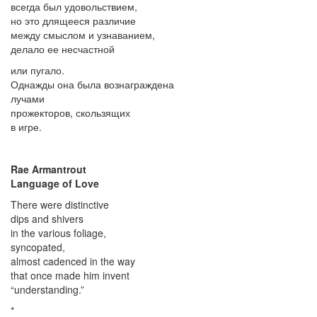
всегда был удовольствием,
но это длящееся различие
между смыслом и узнаванием,
делало ее несчастной
или пугало.
Однажды она была вознаграждена
лучами
прожекторов, скользящих
в игре.
Rae Armantrout
Language of Love
There were distinctive
dips and shivers
in the various foliage,
syncopated,
almost cadenced in the way
that once made him invent
“understanding.”
*