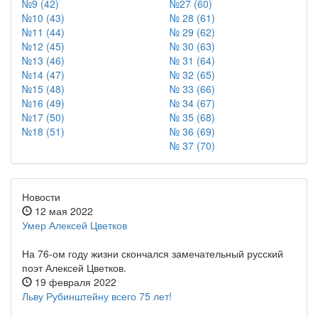
№9 (42)
№27 (60)
№10 (43)
№ 28 (61)
№11 (44)
№ 29 (62)
№12 (45)
№ 30 (63)
№13 (46)
№ 31 (64)
№14 (47)
№ 32 (65)
№15 (48)
№ 33 (66)
№16 (49)
№ 34 (67)
№17 (50)
№ 35 (68)
№18 (51)
№ 36 (69)
№ 37 (70)
Новости
12 мая 2022
Умер Алексей Цветков
На 76-ом году жизни скончался замечательный русский
поэт Алексей Цветков.
19 февраля 2022
Льву Рубинштейну всего 75 лет!