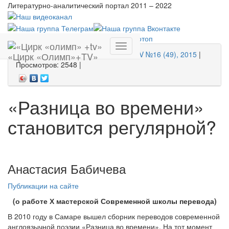
Литературно-аналитический портал
2011 – 2022
Главная
»
Тексты и материалы
»
Хронотоп
Показать
21 марта 2015 |
"Цирк "Олимп"+TV №16 (49), 2015
|
«Цирк «Олимп»+TV»
меню
Просмотров: 2548 |
«Разница во времени»
становится регулярной?
Анастасия Бабичева
Публикации на сайте
(о работе Х мастерской Современной школы перевода)
В 2010 году в Самаре вышел сборник переводов современной
англоязычной поэзии «Разница во времени». На тот момент