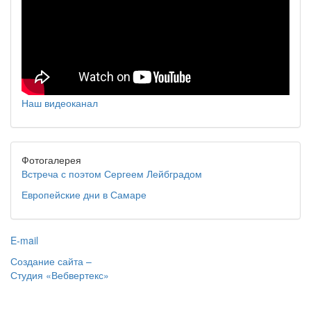
Наш видеоканал
Фотогалерея
Встреча с поэтом Сергеем Лейбградом
Европейские дни в Самаре
E-mail
Создание сайта –
Студия «Вебвертекс»