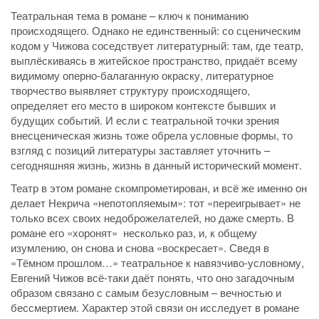
Театральная тема в романе – ключ к пониманию
происходящего. Однако не единственный: со сценическим
кодом у Чижова соседствует литературный: там, где театр,
выплёскиваясь в житейское пространство, придаёт всему
видимому оперно-балаганную окраску, литературное
творчество выявляет структуру происходящего,
определяет его место в широком контексте бывших и
будущих событий. И если с театральной точки зрения
внесценическая жизнь тоже обрела условные формы, то
взгляд с позиций литературы заставляет уточнить –
сегодняшняя жизнь, жизнь в данный исторический момент.
Театр в этом романе скомпрометирован, и всё же именно он
делает Некрича «непотопляемым»: тот «переигрывает» не
только всех своих недоброжелателей, но даже смерть. В
романе его «хоронят» несколько раз, и, к общему
изумлению, он снова и снова «воскресает». Сведя в
«Тёмном прошлом…» театральное к навязчиво-условному,
Евгений Чижов всё-таки даёт понять, что оно загадочным
образом связано с самым безусловным – вечностью и
бессмертием. Характер этой связи он исследует в романе