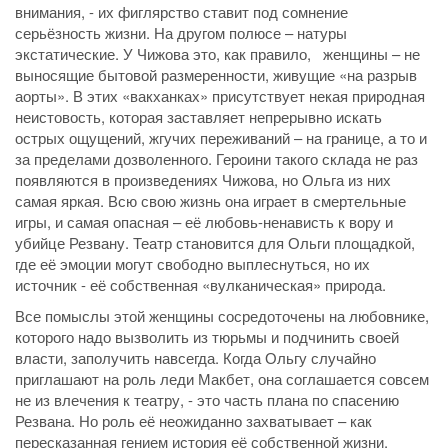
внимания, - их фиглярство ставит под сомнение
серьёзность жизни. На другом полюсе – натуры
экстатические. У Чижова это, как правило, женщины – не
выносящие бытовой размеренности, живущие «на разрыв
аорты». В этих «вакханках» присутствует некая природная
неистовость, которая заставляет непрерывно искать
острых ощущений, жгучих переживаний – на границе, а то и
за пределами дозволенного. Героини такого склада не раз
появляются в произведениях Чижова, но Ольга из них
самая яркая. Всю свою жизнь она играет в смертельные
игры, и самая опасная – её любовь-ненависть к вору и
убийце Резвану. Театр становится для Ольги площадкой,
где её эмоции могут свободно выплеснуться, но их
источник - её собственная «вулканическая» природа.
Все помыслы этой женщины сосредоточены на любовнике,
которого надо вызволить из тюрьмы и подчинить своей
власти, заполучить навсегда. Когда Ольгу случайно
приглашают на роль леди Макбет, она соглашается совсем
не из влечения к театру, - это часть плана по спасению
Резвана. Но роль её неожиданно захватывает – как
пересказанная гением история её собственной жизни.