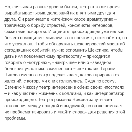
Но, связывая разные уровни бытия, театр в то же время
вырабатывает язык, делающий их внятными друг для
друга. Он различает в житейском хаосе драматургию –
трагическую борьбу страстей, конфликты интересов,
сюжетные повороты. И оценить происходящее уже нельзя
без его помощи: мы мыслим в его понятиях, осознаём то, на
что указал он. Чтобы обнаружить шекспировский масштаб
сегодняшних событий, нужно вспомнить Шекспира, чтобы
дать имя повсеместному притворству – приходится
говорить о «котурнах», «наигрыше» или о «звёздной
болезни» участников жизненного «спектакля». Героям
Чижова именно театр подсказывает, какова природа тех
явлений, с которыми они столкнулись. Судя по всему,
Евгению Чижову театр интересен в обеих своих ипостасях
– и как участник жизненных коллизий, и как интерпретатор
происходящего. Театр в романах Чижова запутывает
отношения между правдой и выдумкой, но он же помогает
их проблематизировать и «найти слова» для решения этой
проблемы.