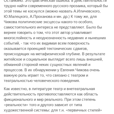
Останкино. Это фактическая ошибка: в действительности
трудно найти современного русского прозаика, который бы
этой темы не коснулся (можно назвать А.Иличевского,
Ю.Малецкого, А.Проханова и мн. др.) К тому же, для
Чижова политические эксцессы какого-то особого,
самостоятельного интереса не представляют. Было бы
вернее говорить о том, что этот автор улавливает
многослойность и неоднозначность недавних и нынешних
событий, - так что их видимая всем поверхность
оказывается проекцией тектонических сдвигов,
происходящих на метафизической глубине. В результате
житейское и социальное выглядит всего лишь внешней,
обманной стороной неких сущностных явлений и
процессов. В их обнаружении у Евгения Чижова очень
важную роль играет то, что связано с театром и
театральностью человеческого поведения.
Как известно, в литературе театр и внетеатральная
действительность противопоставляются как область
фикционального и мир реального. При этом степень
«реальности» того и другого зависит от типа
художественной системы: для т.н. «первичных стилей»