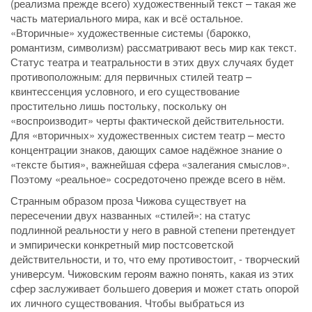
(реализма прежде всего) художественный текст – такая же
часть материального мира, как и всё остальное.
«Вторичные» художественные системы (барокко,
романтизм, символизм) рассматривают весь мир как текст.
Статус театра и театральности в этих двух случаях будет
противоположным: для первичных стилей театр –
квинтессенция условного, и его существование
простительно лишь постольку, поскольку он
«воспроизводит» черты фактической действительности.
Для «вторичных» художественных систем театр – место
концентрации знаков, дающих самое надёжное знание о
«тексте бытия», важнейшая сфера «залегания смыслов».
Поэтому «реальное» сосредоточено прежде всего в нём.
Странным образом проза Чижова существует на
пересечении двух названных «стилей»: на статус
подлинной реальности у него в равной степени претендует
и эмпирически конкретный мир постсоветской
действительности, и то, что ему противостоит, - творческий
универсум. Чижовским героям важно понять, какая из этих
сфер заслуживает большего доверия и может стать опорой
их личного существования. Чтобы выбраться из