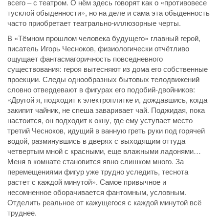
всего – с театром. О нём здесь говорят как о «противовесе
тусклой обыденности», но на деле и сама эта обыденность
часто приобретает театрально-иллюзорные черты.
В «Тёмном прошлом человека будущего» главный герой,
писатель Игорь Чесноков, физиологически отчётливо
ощущает фантасмагоричность повседневного
существования: героя вытесняют из дома его собственные
проекции. Следы однообразных бытовых телодвижений
словно отвердевают в фигурах его подобий-двойников:
«Другой я, подходит к электроплитке и, дождавшись, когда
закипит чайник, не спеша заваривает чай. Поджидая, пока
настоится, он подходит к окну, где ему уступает место
третий Чесноков, идущий в ванную греть руки под горячей
водой, разминувшись в дверях с выходящим оттуда
четвертым мной с красными, еще влажными ладонями…
Меня в комнате становится явно слишком много. За
перемещениями фигур уже трудно уследить, теснота
растет с каждой минутой». Самое привычное и
несомненное оборачивается фантомным, условным.
Отделить реальное от кажущегося с каждой минутой всё
труднее.