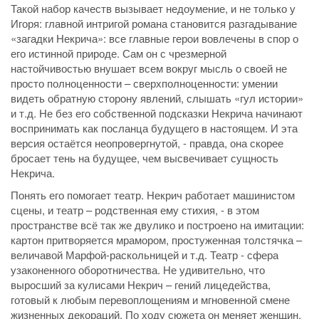
Такой набор качеств вызывает недоумение, и не только у
Игоря: главной интригой романа становится разгадывание
«загадки Некрича»: все главные герои вовлечены в спор о
его истинной природе. Сам он с чрезмерной
настойчивостью внушает всем вокруг мысль о своей не
просто полноценности – сверхполноценности: умении
видеть обратную сторону явлений, слышать «гул истории»
и т.д. Не без его собственной подсказки Некрича начинают
воспринимать как посланца будущего в настоящем. И эта
версия остаётся неопровергнутой, - правда, она скорее
бросает тень на будущее, чем высвечивает сущность
Некрича.
Понять его помогает театр. Некрич работает машинистом
сцены, и театр – родственная ему стихия, - в этом
пространстве всё так же двулико и построено на имитации:
картон притворяется мрамором, простуженная толстячка –
величавой Марфой-раскольницей и т.д. Театр - сфера
узаконенного оборотничества. Не удивительно, что
выросший за кулисами Некрич – гений лицедейства,
готовый к любым перевоплощениям и мгновенной смене
жизненных декораций. По ходу сюжета он меняет женщин,