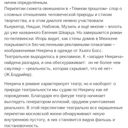
ничем определённым.
Перипетии сюжета овнешняли в «Тёмном прошлом» спор о
сложных отношениях человеческой природы и стихии
творчества, и в этом диалоге неявно участвовали
Кьеркегор, Ницше, Набоков, Музиль и ещё многие – вплоть
до уже названного Евгения Шварца. Но завершается роман
по-пелевински: Игорь видит, как стены домов в Мюнхене
покрываются бесчисленными рекламными плакатами –
изображениями Некрича в одежде от Хьюго Босс.
Театральное выродилось в рекламное, К «загадке Некрича»
найдена разгадка, и она обескураживает: он не более чем
смулякр – «реальность, которая скрывает, что её нет»
(Ж.Бодрийяр).
Некрича в романе характеризует театр, но и наоборот: о
природе театральности мы судим по Некричу как её
порождению. Благодаря его фигуре театр начинает
выглядеть генератором иллюзий, орудием уничтожения
реального. В этой перспективе театрально все окрашенные
перипетии московской жизни обнаруживают некую
внутреннюю пустоту, в них становится видна фальшь и
постановочность.