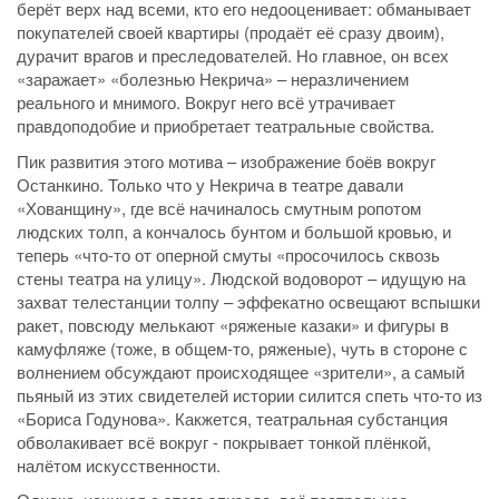
берёт верх над всеми, кто его недооценивает: обманывает
покупателей своей квартиры (продаёт её сразу двоим),
дурачит врагов и преследователей. Но главное, он всех
«заражает» «болезнью Некрича» – неразличением
реального и мнимого. Вокруг него всё утрачивает
правдоподобие и приобретает театральные свойства.
Пик развития этого мотива – изображение боёв вокруг
Останкино. Только что у Некрича в театре давали
«Хованщину», где всё начиналось смутным ропотом
людских толп, а кончалось бунтом и большой кровью, и
теперь «что-то от оперной смуты «просочилось сквозь
стены театра на улицу». Людской водоворот – идущую на
захват телестанции толпу – эффекатно освещают вспышки
ракет, повсюду мелькают «ряженые казаки» и фигуры в
камуфляже (тоже, в общем-то, ряженые), чуть в стороне с
волнением обсуждают происходящее «зрители», а самый
пьяный из этих свидетелей истории силится спеть что-то из
«Бориса Годунова». Какжется, театральная субстанция
обволакивает всё вокруг - покрывает тонкой плёнкой,
налётом искусственности.