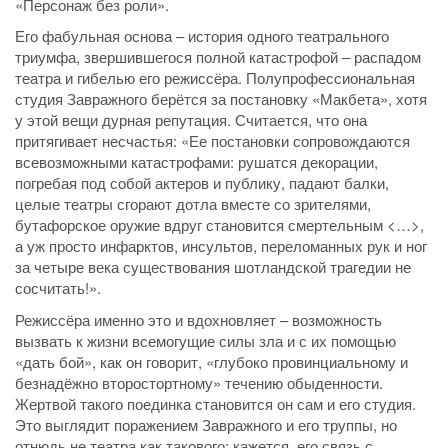
«Персонаж без роли».
Его фабульная основа – история одного театрального
триумфа, звершившегося полной катастрофой – распадом
театра и гибелью его режиссёра. Полупрофессиональная
студия Завражного берётся за постановку «Макбета», хотя
у этой вещи дурная репутация. Считается, что она
притягивает несчастья: «Ее постановки сопровождаются
всевозможными катастрофами: рушатся декорации,
погребая под собой актеров и публику, падают балки,
целые театры сгорают дотла вместе со зрителями,
бутафорское оружие вдруг становится смертельным <…>,
а уж просто инфарктов, инсультов, переломанных рук и ног
за четыре века существования шотландской трагедии не
сосчитать!».
Режиссёра именно это и вдохновляет – возможность
вызвать к жизни всемогущие силы зла и с их помощью
«дать бой», как он говорит, «глубоко провинциальному и
безнадёжно второстортному» течению обыденности.
Жертвой такого поединка становится он сам и его студия.
Это выглядит поражением Завражного и его труппы, но
отнюдь не театра как такового: кажется, его связь с