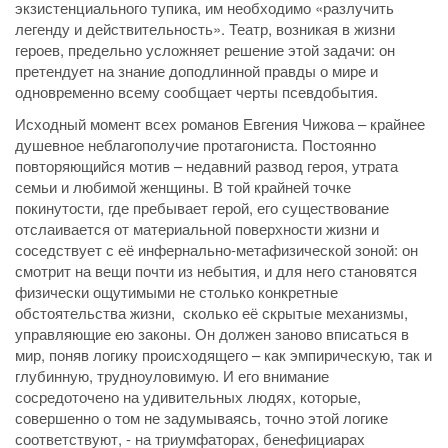
экзистенциального тупика, им необходимо «разлучить
легенду и действительность». Театр, возникая в жизни
героев, предельно усложняет решение этой задачи: он
претендует на знание доподлинной правды о мире и
одновременно всему сообщает черты псевдобытия.
Исходный момент всех романов Евгения Чижова – крайнее
душевное неблагополучие протагониста. Постоянно
повторяющийся мотив – недавний развод героя, утрата
семьи и любимой женщины. В той крайней точке
покинутости, где пребывает герой, его существование
отслаивается от материальной поверхности жизни и
соседствует с её инфернально-метафизической зоной: он
смотрит на вещи почти из небытия, и для него становятся
физически ощутимыми не столько конкретные
обстоятельства жизни, сколько её скрытые механизмы,
управляющие ею законы. Он должен заново вписаться в
мир, поняв логику происходящего – как эмпирическую, так и
глубинную, трудноуловимую. И его внимание
сосредоточено на удивительных людях, которые,
совершенно о том не задумываясь, точно этой логике
соответствуют, - на триумфаторах, бенефициарах