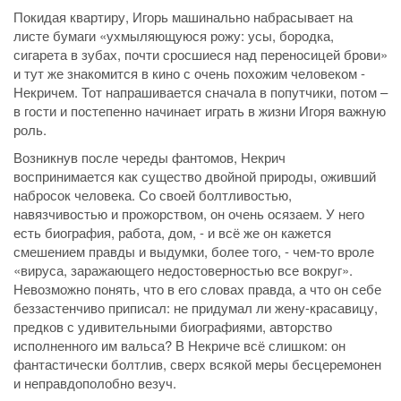
Покидая квартиру, Игорь машинально набрасывает на
листе бумаги «ухмыляющуюся рожу: усы, бородка,
сигарета в зубах, почти сросшиеся над переносицей брови»
и тут же знакомится в кино с очень похожим человеком -
Некричем. Тот напрашивается сначала в попутчики, потом –
в гости и постепенно начинает играть в жизни Игоря важную
роль.
Возникнув после череды фантомов, Некрич
воспринимается как существо двойной природы, оживший
набросок человека. Со своей болтливостью,
навязчивостью и прожорством, он очень осязаем. У него
есть биография, работа, дом, - и всё же он кажется
смешением правды и выдумки, более того, - чем-то вроле
«вируса, заражающего недостоверностью все вокруг».
Невозможно понять, что в его словах правда, а что он себе
беззастенчиво приписал: не придумал ли жену-красавицу,
предков с удивительными биографиями, авторство
исполненного им вальса? В Некриче всё слишком: он
фантастически болтлив, сверх всякой меры бесцеремонен
и неправдополобно везуч.