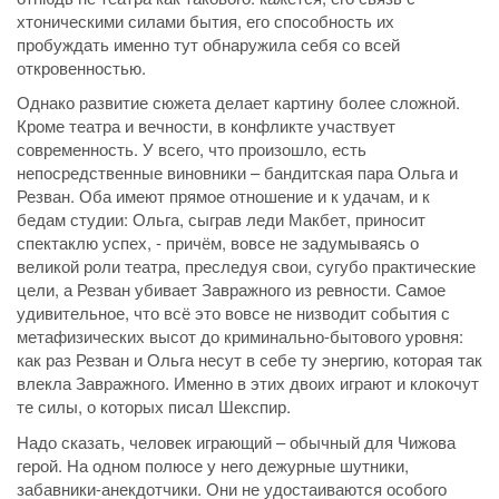
хтоническими силами бытия, его способность их
пробуждать именно тут обнаружила себя со всей
откровенностью.
Однако развитие сюжета делает картину более сложной.
Кроме театра и вечности, в конфликте участвует
современность. У всего, что произошло, есть
непосредственные виновники – бандитская пара Ольга и
Резван. Оба имеют прямое отношение и к удачам, и к
бедам студии: Ольга, сыграв леди Макбет, приносит
спектаклю успех, - причём, вовсе не задумываясь о
великой роли театра, преследуя свои, сугубо практические
цели, а Резван убивает Завражного из ревности. Самое
удивительное, что всё это вовсе не низводит события с
метафизических высот до криминально-бытового уровня:
как раз Резван и Ольга несут в себе ту энергию, которая так
влекла Завражного. Именно в этих двоих играют и клокочут
те силы, о которых писал Шекспир.
Надо сказать, человек играющий – обычный для Чижова
герой. На одном полюсе у него дежурные шутники,
забавники-анекдотчики. Они не удостаиваются особого