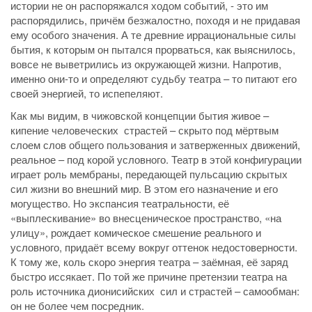
истории не он распоряжался ходом событий, - это им
распорядились, причём безжалостно, походя и не придавая
ему особого значения. А те древние иррациональные силы
бытия, к которым он пытался прорваться, как выяснилось,
вовсе не выветрились из окружающей жизни. Напротив,
именно они-то и определяют судьбу театра – то питают его
своей энергией, то испепеляют.
Как мы видим, в чижовской концепции бытия живое –
кипение человеческих страстей – скрыто под мёртвым
слоем слов общего пользования и затверженных движений,
реальное – под корой условного. Театр в этой конфигурации
играет роль мембраны, передающей пульсацию скрытых
сил жизни во внешний мир. В этом его назначение и его
могущество. Но экспансия театральности, её
«выплескивание» во внесценическое пространство, «на
улицу», рождает комическое смешение реального и
условного, придаёт всему вокруг оттенок недостоверности.
К тому же, коль скоро энергия театра – заёмная, её заряд
быстро иссякает. По той же причине претензии театра на
роль источника дионисийских сил и страстей – самообман:
он не более чем посредник.