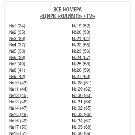
ВСЕ НОМЕРА
«ЦИРК «ОЛИМП» +TV»
№1 (34)
№19 (52)
№2 (35)
№20 (53)
№3 (36)
№21 (54)
№4 (37)
№22 (55)
№5 (38)
№23 (56)
№6 (39)
№24 (57)
№7 (40)
№25 (58)
№8 (41)
№26 (59)
№9 (42)
№27 (60)
№10 (43)
№ 28 (61)
№11 (44)
№ 29 (62)
№12 (45)
№ 30 (63)
№13 (46)
№ 31 (64)
№14 (47)
№ 32 (65)
№15 (48)
№ 33 (66)
№16 (49)
№ 34 (67)
№17 (50)
№ 35 (68)
№18 (51)
№ 36 (69)