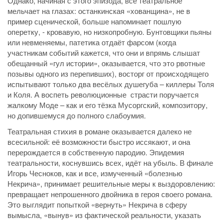
Однако, начиная с этого эпизода, всё театральное
мельчает на глазах: останкинская «хованщина», не в
пример сценической, больше напоминает пошлую
оперетку, - кровавую, но низкопробную. Бунтовщики пьяны
или невменяемы, патетика отдаёт фарсом (когда
участникам событий кажется, что они и впрямь слышат
обещанный «гул истории», оказывается, что это рвотные
позывы одного из перепивших), восторг от происходящего
испытывают только два весёлых душегуба – киллеры Толя
и Коля. А воспеть революционные страсти поручается
жалкому Моде – как и его тёзка Мусоргский, композитору,
но допившемуся до полного слабоумия.
Театральная стихия в романе оказывается далеко не
всесильной: её возможности быстро иссякают, и она
перерождается в собственную пародию. Эпидемия
театральности, коснувшись всех, идёт на убыль. В финале
Игорь Чесноков, как и все, измученный «болезнью
Некрича», принимает решительные меры к выздоровлению:
превращает непрошенного двойника в героя своего романа.
Это выглядит попыткой «вернуть» Некрича в сферу
вымысла, «вынув» из фактической реальности, указать