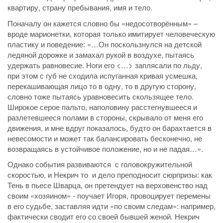
квартиру, страну пребывания, имя и тело.
Поначалу он кажется словно бы «недосотворённым» –
вроде марионетки, которая только имитирует человеческую
пластику и поведение: «…Он поскользнулся на детской
ледяной дорожке и замахал рукой в воздухе, пытаясь
удержать равновесие. Ноги его <…> заплясали по льду,
при этом с губ не сходила испуганная кривая усмешка,
перекашивающая лицо то в одну, то в другую сторону,
словно тоже пытаясь уравновесить скользящее тело.
Широкое серое пальто, наполовину расстегнувшееся и
разлетевшееся полами в стороны, скрывало от меня его
движения, и мне вдруг показалось, будто он барахтается в
невесомости и может так балансировать бесконечно, не
возвращаясь в устойчивое положение, но и не падая…».
Однако события развиваются с головокружительной
скоростью, и Некрич то и дело преподносит сюрпризы: как
Тень в пьесе Шварца, он претендует на верховенство над
своим «хозяином» - поучает Игоря, провоцирует перемены
в его судьбе, заставляя идти «по своим следам»: например,
фактически сводит его со своей бывшей женой. Некрич