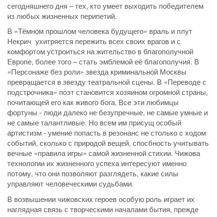
сегодняшнего дня – тех, кто умеет выходить победителем
из любых жизненных перипетий.
В «Тёмном прошлом человека будущего» враль и плут
Некрич ухитряется пережить всех своих врагов и с
комфортом устроиться на жительство в благополучной
Европе, более того – стать эмблемой её благополучия. В
«Персонаже без роли» звезда криминальной Москвы
превращается в звезду театральной сцены. В «Переводе с
подстрочника» поэт становится хозяином огромной страны,
почитающей его как живого бога. Все эти любимцы
фортуны - люди далеко не безупречные, не самые умные и
не самые талантливые. Но всем им присущ особый
артистизм - умение попасть в резонанс не столько с ходом
событий, сколько с природой вещей, спосбность учитывать
вечные «правила игры» самой жизненной стихии. Чижова
технологии их жизненного успеха интересуют именно
потому, что они позволяют разглядеть, какие силы
управляют человеческими судьбами.
В возвышении чижовских героев особую роль играет их
наглядная связь с творческими началами бытия, прежде