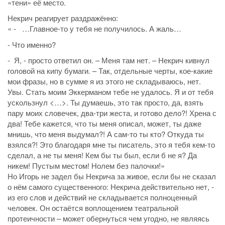
«тени» её место.
Некрич реагирует раздражённо:
« - …Главное-то у тебя не получилось. А жаль…
- Что именно?
- Я, - просто ответил он. – Меня там нет. – Некрич кивнул
головой на кипу бумаги. – Так, отдельные черты, кое-какие
мои фразы, но в сумме я из этого не складываюсь, нет.
Увы. Стать моим Эккерманом тебе не удалось. Я и от тебя
ускользнул <…>. Ты думаешь, это так просто, да, взять
пару моих словечек, два-три жеста, и готово дело?! Хрена с
два! Тебе кажется, что ты меня описал, может, ты даже
мнишь, что меня выдумал?! А сам-то ты кто? Откуда ты
взялся?! Это благодаря мне ты писатель, это я тебя кем-то
сделал, а не ты меня! Кем бы ты был, если б не я? Да
никем! Пустым местом! Нолем без палочки!»
Но Игорь не задел бы Некрича за живое, если бы не сказал
о нём самого существенного: Некрича действительно нет, -
из его слов и действий не складывается полноценный
человек. Он остаётся воплощением театральной
протеичности – может обернуться чем угодно, не являясь