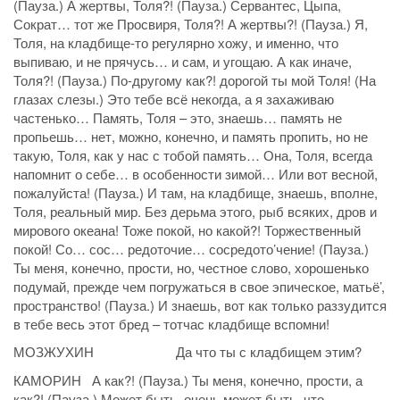
(Пауза.) А жертвы, Толя?! (Пауза.) Сервантес, Цыпа,
Сократ… тот же Просвиря, Толя?! А жертвы?! (Пауза.) Я,
Толя, на кладбище-то регулярно хожу, и именно, что
выпиваю, и не прячусь… и сам, и угощаю. А как иначе,
Толя?! (Пауза.) По-другому как?! дорогой ты мой Толя! (На
глазах слезы.) Это тебе всё некогда, а я захаживаю
частенько… Память, Толя – это, знаешь… память не
пропьешь… нет, можно, конечно, и память пропить, но не
такую, Толя, как у нас с тобой память… Она, Толя, всегда
напомнит о себе… в особенности зимой… Или вот весной,
пожалуйста! (Пауза.) И там, на кладбище, знаешь, вполне,
Толя, реальный мир. Без дерьма этого, рыб всяких, дров и
мирового океана! Тоже покой, но какой?! Торжественный
покой! Со… сос… редоточие… сосредото’чение! (Пауза.)
Ты меня, конечно, прости, но, честное слово, хорошенько
подумай, прежде чем погружаться в свое эпическое, матьё’,
пространство! (Пауза.) И знаешь, вот как только раззудится
в тебе весь этот бред – тотчас кладбище вспомни!
МОЗЖУХИН Да что ты с кладбищем этим?
КАМОРИН А как?! (Пауза.) Ты меня, конечно, прости, а
как?! (Пауза.) Может быть, очень может быть, что