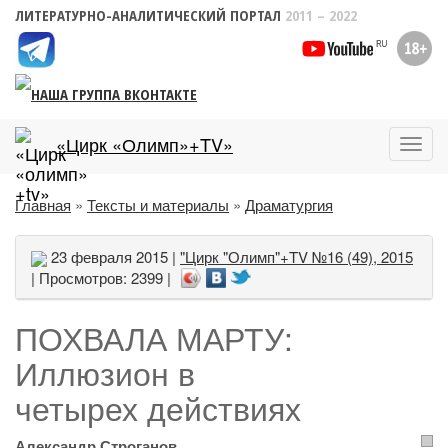
ЛИТЕРАТУРНО-АНАЛИТИЧЕСКИЙ ПОРТАЛ
2011 – 2022
«Цирк «Олимп»+TV»
Пока
меню
Главная
»
Тексты и материалы
»
Драматургия
23 февраля 2015 |
"Цирк "Олимп"+TV №16 (49), 2015
| Просмотров: 2399 |
ПОХВАЛА МАРТУ:
Иллюзион в
четырех действиях
Александр Строганов