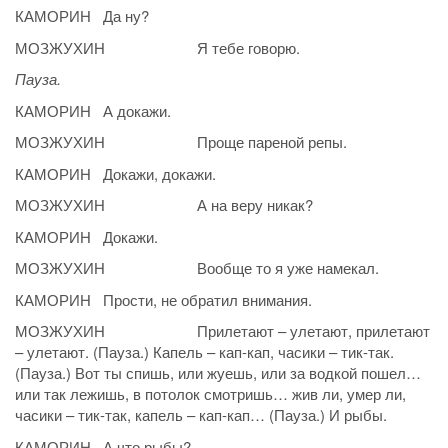
КАМОРИН Да ну?
МОЗЖУХИН Я тебе говорю.
Пауза.
КАМОРИН А докажи.
МОЗЖУХИН Проще пареной репы.
КАМОРИН Докажи, докажи.
МОЗЖУХИН А на веру никак?
КАМОРИН Докажи.
МОЗЖУХИН Вообще то я уже намекал.
КАМОРИН Прости, не обратил внимания.
МОЗЖУХИН Прилетают – улетают, прилетают
– улетают. (Пауза.) Капель – кап-кап, часики – тик-так.
(Пауза.) Вот ты спишь, или жуешь, или за водкой пошел…
или так лежишь, в потолок смотришь… жив ли, умер ли,
часики – тик-так, капель – кап-кап… (Пауза.) И рыбы.
КАМОРИН А что рыбы?