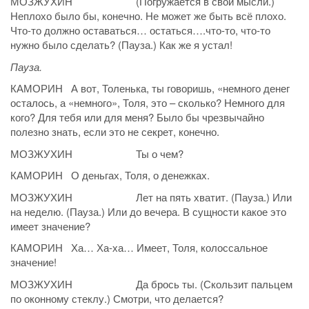
МОЗЖУХИН (Погружается в свои мысли.)
Неплохо было бы, конечно. Не может же быть всё плохо.
Что-то должно оставаться… остаться….что-то, что-то
нужно было сделать? (Пауза.) Как же я устал!
Пауза.
КАМОРИН А вот, Толенька, ты говоришь, «немного денег
осталось, а «немного», Толя, это – сколько? Немного для
кого? Для тебя или для меня? Было бы чрезвычайно
полезно знать, если это не секрет, конечно.
МОЗЖУХИН Ты о чем?
КАМОРИН О деньгах, Толя, о денежках.
МОЗЖУХИН Лет на пять хватит. (Пауза.) Или
на неделю. (Пауза.) Или до вечера. В сущности какое это
имеет значение?
КАМОРИН Ха… Ха-ха… Имеет, Толя, колоссальное
значение!
МОЗЖУХИН Да брось ты. (Скользит пальцем
по оконному стеклу.) Смотри, что делается?