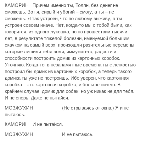
КАМОРИН Причем именно ты, Толян, без денег не
сможешь. Вот я, сирый и убогий – смогу, а ты – не
сможешь. Я так устроен, что по любому выживу, а ты
устроен совсем иначе. Нет, когда-то мы с тобой были, как
говорится, из одного лукошка, но по прошествии тысячи
лет, в результате тяжелой болезни, именуемой большим
скачком на самый верх, произошли разительные перемены,
которые лишили тебя воли, иммунитета, радости и
способности построить домик из картонных коробок.
Уточняю. Когда-то, в незапамятные времена ты с легкостью
построил бы домик из картонных коробок, а теперь такого
домика ты уже не построишь. Ибо уверен, что картонная
коробка – это картонная коробка, и больше ничего. В
крайнем случае, домик для собак, но уж никак не для тебя.
И не спорь. Даже не пытайся.
МОЗЖУХИН (Не отрываясь от окна.) Я и не
пытаюсь.
КАМОРИН И не пытайся.
МОЗЖУХИН И не пытаюсь.