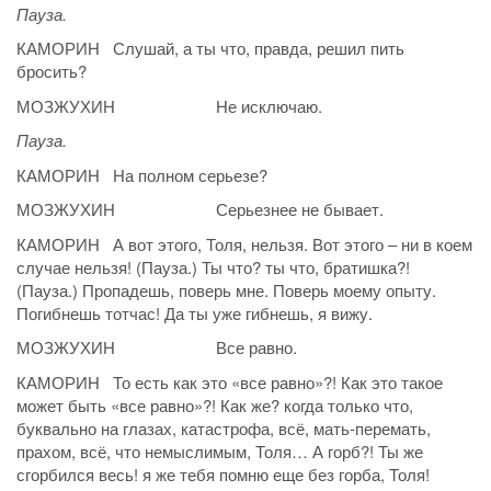
Пауза.
КАМОРИН Слушай, а ты что, правда, решил пить
бросить?
МОЗЖУХИН Не исключаю.
Пауза.
КАМОРИН На полном серьезе?
МОЗЖУХИН Серьезнее не бывает.
КАМОРИН А вот этого, Толя, нельзя. Вот этого – ни в коем
случае нельзя! (Пауза.) Ты что? ты что, братишка?!
(Пауза.) Пропадешь, поверь мне. Поверь моему опыту.
Погибнешь тотчас! Да ты уже гибнешь, я вижу.
МОЗЖУХИН Все равно.
КАМОРИН То есть как это «все равно»?! Как это такое
может быть «все равно»?! Как же? когда только что,
буквально на глазах, катастрофа, всё, мать-перемать,
прахом, всё, что немыслимым, Толя… А горб?! Ты же
сгорбился весь! я же тебя помню еще без горба, Толя!