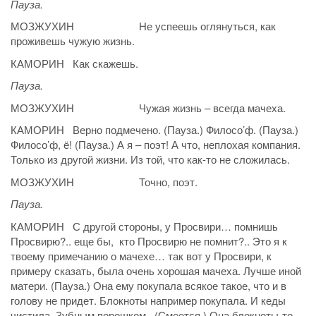
Пауза.
МОЗЖУХИН Не успеешь оглянуться, как
проживешь чужую жизнь.
КАМОРИН Как скажешь.
Пауза.
МОЗЖУХИН Чужая жизнь – всегда мачеха.
КАМОРИН Верно подмечено. (Пауза.) Филосо’ф. (Пауза.)
Филосо’ф, ё! (Пауза.) А я – поэт! А что, неплохая компания.
Только из другой жизни. Из той, что как-то не сложилась.
МОЗЖУХИН Точно, поэт.
Пауза.
КАМОРИН С другой стороны, у Просвири… помнишь
Просвирю?.. еще бы, кто Просвирю не помнит?.. Это я к
твоему примечанию о мачехе… так вот у Просвири, к
примеру сказать, была очень хорошая мачеха. Лучше иной
матери. (Пауза.) Она ему покупала всякое такое, что и в
голову не придет. Блокноты например покупала. И кеды
чистила. Зубным порошком. (Смеется.) Она блокноты-то