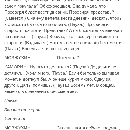
зачем покупала? Обхохочешься. Она думала, что
Просвиря будет вести дневник. Просвиря, представь?
(Смеется.) Она ему велела вести дневник, дескать, чтобы
в старости было, что почитать. (Пауза.) Просвире в
старости почитать. Представь? А он блокноты выменивал
на папиросы. (Пауза.) Верила, что Просвиря доживет до
старости. (Вздыхает.) Восемь лет не дожил до бессмертия.
(Пауза.) Восемь лет и шесть месяцев.
МОЗЖУХИН Посчитал?
КАМОРИН Ну, а что делать-то? (Пауза.) До девяти не
дотянул. Курил много. (Пауза.) Если бы только выпивал,
может, и дотянул бы. А он еще курил много. Одну за
другой. Да ты помнишь. (Пауза.) Восемь лет. В общем,
немного в сравнении с бессмертием.
Пауза.
Звонит телефон.
Умолкает.
МОЗЖУХИН Знаешь, вот я сейчас подумал,