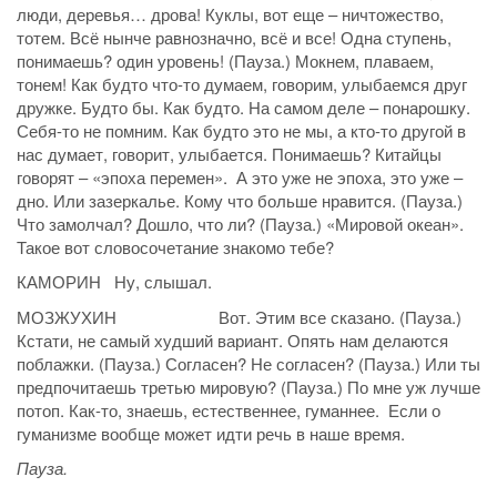
люди, деревья… дрова! Куклы, вот еще – ничтожество,
тотем. Всё нынче равнозначно, всё и все! Одна ступень,
понимаешь? один уровень! (Пауза.) Мокнем, плаваем,
тонем! Как будто что-то думаем, говорим, улыбаемся друг
дружке. Будто бы. Как будто. На самом деле – понарошку.
Себя-то не помним. Как будто это не мы, а кто-то другой в
нас думает, говорит, улыбается. Понимаешь? Китайцы
говорят – «эпоха перемен». А это уже не эпоха, это уже –
дно. Или зазеркалье. Кому что больше нравится. (Пауза.)
Что замолчал? Дошло, что ли? (Пауза.) «Мировой океан».
Такое вот словосочетание знакомо тебе?
КАМОРИН Ну, слышал.
МОЗЖУХИН Вот. Этим все сказано. (Пауза.)
Кстати, не самый худший вариант. Опять нам делаются
поблажки. (Пауза.) Согласен? Не согласен? (Пауза.) Или ты
предпочитаешь третью мировую? (Пауза.) По мне уж лучше
потоп. Как-то, знаешь, естественнее, гуманнее. Если о
гуманизме вообще может идти речь в наше время.
Пауза.