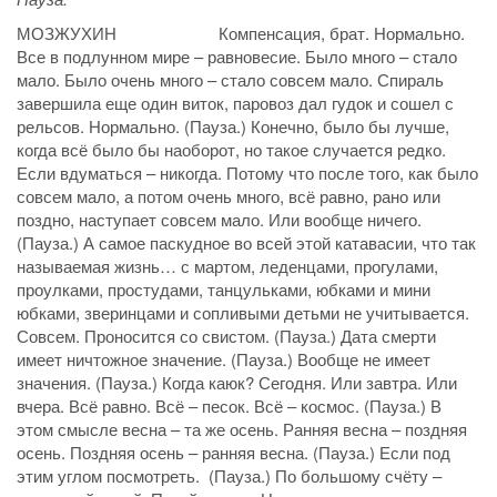
МОЗЖУХИН Компенсация, брат. Нормально.
Все в подлунном мире – равновесие. Было много – стало
мало. Было очень много – стало совсем мало. Спираль
завершила еще один виток, паровоз дал гудок и сошел с
рельсов. Нормально. (Пауза.) Конечно, было бы лучше,
когда всё было бы наоборот, но такое случается редко.
Если вдуматься – никогда. Потому что после того, как было
совсем мало, а потом очень много, всё равно, рано или
поздно, наступает совсем мало. Или вообще ничего.
(Пауза.) А самое паскудное во всей этой катавасии, что так
называемая жизнь… с мартом, леденцами, прогулами,
проулками, простудами, танцульками, юбками и мини
юбками, зверинцами и сопливыми детьми не учитывается.
Совсем. Проносится со свистом. (Пауза.) Дата смерти
имеет ничтожное значение. (Пауза.) Вообще не имеет
значения. (Пауза.) Когда каюк? Сегодня. Или завтра. Или
вчера. Всё равно. Всё – песок. Всё – космос. (Пауза.) В
этом смысле весна – та же осень. Ранняя весна – поздняя
осень. Поздняя осень – ранняя весна. (Пауза.) Если под
этим углом посмотреть. (Пауза.) По большому счёту –