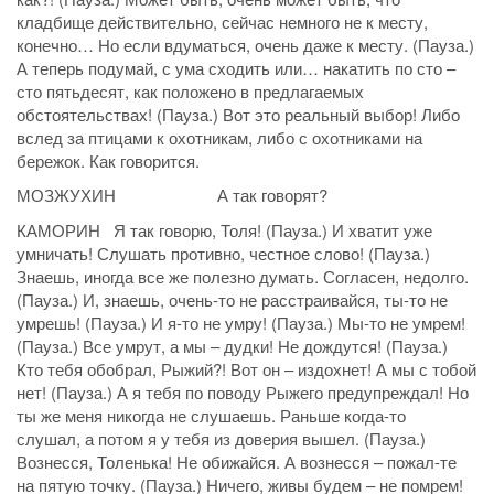
кладбище действительно, сейчас немного не к месту,
конечно… Но если вдуматься, очень даже к месту. (Пауза.)
А теперь подумай, с ума сходить или… накатить по сто –
сто пятьдесят, как положено в предлагаемых
обстоятельствах! (Пауза.) Вот это реальный выбор! Либо
вслед за птицами к охотникам, либо с охотниками на
бережок. Как говорится.
МОЗЖУХИН А так говорят?
КАМОРИН Я так говорю, Толя! (Пауза.) И хватит уже
умничать! Слушать противно, честное слово! (Пауза.)
Знаешь, иногда все же полезно думать. Согласен, недолго.
(Пауза.) И, знаешь, очень-то не расстраивайся, ты-то не
умрешь! (Пауза.) И я-то не умру! (Пауза.) Мы-то не умрем!
(Пауза.) Все умрут, а мы – дудки! Не дождутся! (Пауза.)
Кто тебя обобрал, Рыжий?! Вот он – издохнет! А мы с тобой
нет! (Пауза.) А я тебя по поводу Рыжего предупреждал! Но
ты же меня никогда не слушаешь. Раньше когда-то
слушал, а потом я у тебя из доверия вышел. (Пауза.)
Вознесся, Толенька! Не обижайся. А вознесся – пожал-те
на пятую точку. (Пауза.) Ничего, живы будем – не помрем!