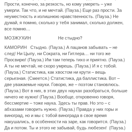
Прости, конечно, за резкость, но кому умереть – уже
умерли. Так что, и не мечтай. (Пауза.) Еще раз прости. За
неуместность и излишнюю нравственность. (Пауза.) Не
думай, я помню, сколько у тебя занимал, сколько должен,
все помню…
МОЗЖУХИН Не стыдно?
КАМОРИН Стыдно. (Пауза.) А пацанов забывать – не
след! Ни Цыпу, ни Сократа, ни Гитлера… ни того же
Просвирю! (Пауза.) Им там теперь тихо и приятно. (Пауза.)
А ты не мечтай, не скоро умрешь. (Пауза.) И я с тобой.
(Пауза.) Статистика, как хвостом ни крути – вещь
серьезная. (Смеется.) Статистика, да баллистика. Вот –
две уважаемые науки. Говорю, же – поэтом становлюсь.
(Пауза.) Вот в них, в этих двух науках разобраться, больше
ничего не нужно! (Пауза.) Вообще, откровенно говоря,
бессмертие – тоже наука. Здесь ты прав. Но это – с
абхазами говорить нужно. (Пауза.) Правда у них горы и
виноград, но и мы с тобой винограда в свое время
накушались, в особенности на заре, как говорится. (Пауза.)
Да и потом. Ты и этого не забывай, будь любезен! (Пауза.)