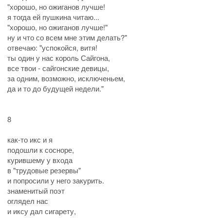
"хорошо, но ожиганов лучше!
я тогда ей пушкина читаю...
"хорошо, но ожиганов лучше!"
ну и что со всем мне этим делать?"
отвечаю: "успокойся, витя!
ты один у нас король Сайгона,
все твои - сайгонские девицы,
за одним, возможно, исключеньем,
да и то до будущей недели."
8
как-то икс и я
подошли к сосноре,
курившему у входа
в "трудовые резервы"
и попросили у него закурить.
знаменитый поэт
оглядел нас
и иксу дал сигарету,