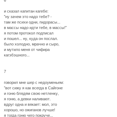
и сказал капитан кагебе:
"ну зачем это надо тебе? -
там же психи одни, пидорасы...
в массы надо идти тебе, в массы!"
я потом протокол подписал
и пошел... ну, куда он послал.
было холодно, мрачно и сыро,
и мутило меня от чифира
кагэбэшного...
7
говорил мне шер с недоуменьем:
"вот сижу я как всегда в Сайгоне
и гоню блядям свою нетленку,
я гоню, а девки наливают.
вдруг одна и вякает: мол, это
хорошо, но ожиганов лучше!
я тогда гоню чего покруче...