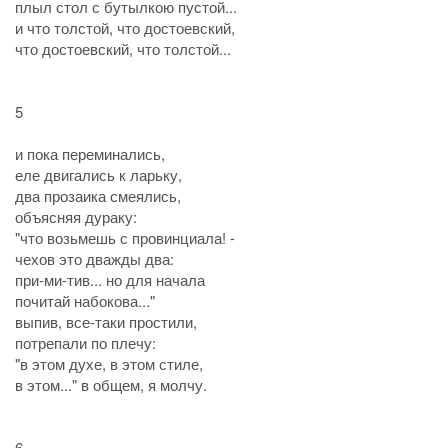
плыл стол с бутылкою пустой...
и что толстой, что достоевский,
что достоевский, что толстой...
5
и пока переминались,
еле двигались к ларьку,
два прозаика смеялись,
объясняя дураку:
"что возьмешь с провинциала! -
чехов это дважды два:
при-ми-тив... но для начала
почитай набокова..."
выпив, все-таки простили,
потрепали по плечу:
"в этом духе, в этом стиле,
в этом..." в общем, я молчу.
6