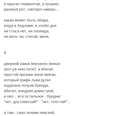
и прыгал лермонтов, а пушкин,
разинув рот, смотрел наверх...
какая может быть обида,
когда в бедламе, в злобе дня
ни стася нет, ни леонида,
ни вити, ни, считай, меня.
4
дверной замок внезапно звякал
(вот уж некстати!), и вбегал
простой прозаик женя звягин,
который графа льва ругал.
издалека почуяв бренди,
вбегал, внедряя домострой,
и пил... все остальное - бредни:
"нет, достоевский!" - "нет, толстой!"...
а там - сиял огнями невский,