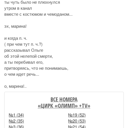
ты чуть было не плюхнулся
утром в канал
вместе с костюмом и чемоданом...
эх, марина!
и когда п. ч.
( при чем тут п. ч.?)
рассказывал Ольге
об этой нелепой смерти,
а ты перебивал его,
притворяясь, что не понимаешь,
о чем идет речь...
о, марина!..
ВСЕ НОМЕРА
«ЦИРК «ОЛИМП» +TV»
№1 (34)
№19 (52)
№2 (35)
№20 (53)
№3 (36)
№21 (54)