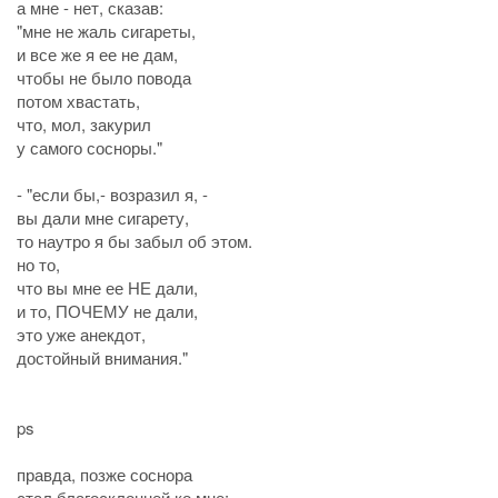
а мне - нет, сказав:
"мне не жаль сигареты,
и все же я ее не дам,
чтобы не было повода
потом хвастать,
что, мол, закурил
у самого сосноры."
- "если бы,- возразил я, -
вы дали мне сигарету,
то наутро я бы забыл об этом.
но то,
что вы мне ее НЕ дали,
и то, ПОЧЕМУ не дали,
это уже анекдот,
достойный внимания."
ps
правда, позже соснора
стал благосклонней ко мне: