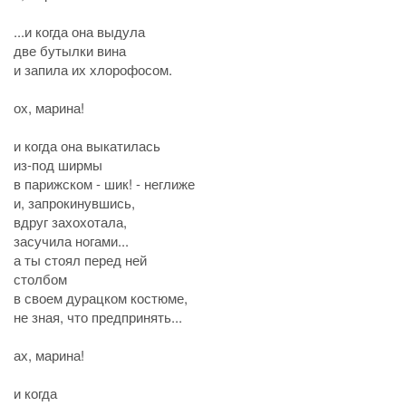
...и когда она выдула
две бутылки вина
и запила их хлорофосом.
ох, марина!
и когда она выкатилась
из-под ширмы
в парижском - шик! - неглиже
и, запрокинувшись,
вдруг захохотала,
засучила ногами...
а ты стоял перед ней
столбом
в своем дурацком костюме,
не зная, что предпринять...
ах, марина!
и когда