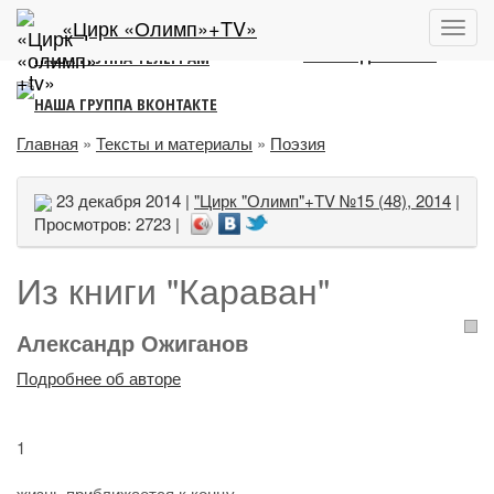
ЛИТЕРАТУРНО-АНАЛИТИЧЕСКИЙ ПОРТАЛ
2011 – 2022
«Цирк «Олимп»+TV»
Пока
меню
Главная
»
Тексты и материалы
»
Поэзия
23 декабря 2014 |
"Цирк "Олимп"+TV №15 (48), 2014
|
Просмотров: 2723 |
Из книги "Караван"
Александр Ожиганов
Подробнее об авторе
1
жизнь приближается к концу,