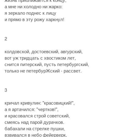
а мне ни холодно ни жарко:
я зеркало поднес к лицу
и прямо в эту рожу харкнул!
2
колдовской, достоевский, авгурский,
вот уж тридцать с хвостиком лет,
снится питерский, пусть петербургский,
только не петербурЖский - рассвет.
3
кричал кривулин: "красовицкий!",
а я артачился: "чертков!",
и красовался строй советский,
смеясь над парой дурачков.
бабахали на стрелке пушки,
взвивался в небо фейерверк,