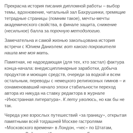
Прекрасна история писания дипломной работы – выбор
темы, вдохновение, читальный зал Бахрушинки, гремящие
тетрадные страницы (помним такое), мечты-мечты
академического свойства, в финале защита, снижение
(несильное) балла за
порочную методологию.
Замечательна и самой жизнью закольцована история
встречи с Юлием Даниэлем:
вот какого покровителя
нашла мне моя мать.
Памятная, не надоедающая (для тех, кто застал) фактура
конца-начала: внедисциплинарные заработки, добыча
продуктов и моющих средств, очереди за водкой и всем
остальным, переводы с немецкого религиозных гимнов – и
ознаменовавший начало эпохи стабильности переход
автора из никуда на ставку редактора в журнале
«Иностранная литература».
К лету уволюсь
, но как бы не
так.
Череда уже взрослых путешествий «за границу», открытая
памятными всей тогдашней Москве гастролями
«Московского времени» в Лондон, «чес» по Штатам,