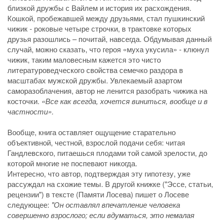
близкой дружбы с Вайлем и история их расхождения.
Кошкой, пробежавшей между друзьями, стал пушкинский
чижик - роковые четыре строчки, в трактовке которых
друзья разошлись – почитай, навсегда. Обдумывая данный
случай, можно сказать, что героя «муха укусила» - клюнул
чижик, таким маловесным кажется это чисто
литературоведческого свойства семечко раздора в
масштабах мужской дружбы. Увлекаемый азартом
саморазоблачения, автор не ленится разобрать чижика на
косточки.
«Все как всегда, хочется виниться, вообще и в
частности».
Вообще, книга оставляет ощущение старательно
объективной, честной, взрослой подачи себя: читая
Гандлевского, питаешься плодами той самой зрелости, до
которой многие не поспевают никогда.
Интересно, что автор, подтверждая эту гипотезу, уже
рассуждал на схожие темы. В другой книжке ("Эссе, статьи,
рецензии") в тексте (Памяти Лосева) пишет о Лосеве
следующее:
"Он оставлял впечатление человека
совершенно взрослого; если вдуматься, это немалая