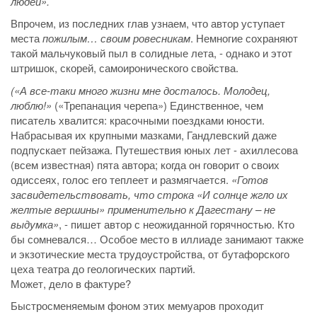
людей».
Впрочем, из последних глав узнаем, что автор уступает
места
пожилым… своим ровесникам
. Немногие сохраняют
такой мальчуковый пыл в солидные лета, - однако и этот
штришок, скорей, самоиронического свойства.
(«А все-таки много жизни мне досталось. Молодец,
люблю!»
(«Трепанация черепа») Единственное, чем
писатель хвалится: красочными поездками юности.
Набрасывая их крупными мазками, Гандлевский даже
подпускает пейзажа. Путешествия юных лет - ахиллесова
(всем известная) пята автора; когда он говорит о своих
одиссеях, голос его теплеет и размягчается.
«Готов
засвидетельствовать, что строка «И солнце жгло их
желтые вершины» применительно к Дагестану – не
выдумка»
, - пишет автор с неожиданной горячностью. Кто
бы сомневался… Особое место в иллиаде занимают также
и экзотические места трудоустройства, от бутафорского
цеха театра до геологических партий.
Может, дело в фактуре?
Быстросменяемым фоном этих мемуаров проходит