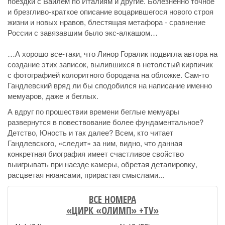
поездки с Вайлем по Италиям и другие. Болезненно точное
и брезгливо-краткое описание воцарившегося нового строя
жизни и новых нравов, блестящая метафора - сравнение
России с завязавшим было экс-алкашом…
…А хорошо все-таки, что Линор Горалик подвигла автора на
создание этих записок, вылившихся в нетолстый кирпичик
с фотографией колоритного бородача на обложке. Сам-то
Гандлевский вряд ли бы сподобился на написание именно
мемуаров, даже и беглых.
А вдруг по прошествии времени беглые мемуары
развернутся в повествование более фундаментальное?
Детство, Юность и так далее? Всем, кто читает
Гандлевского, «следит» за ним, видно, что данная
конкретная биография имеет счастливое свойство
выигрывать при наезде камеры, обретая деталировку,
расцветая нюансами, прирастая смыслами...
ВСЕ НОМЕРА
«ЦИРК «ОЛИМП» +TV»