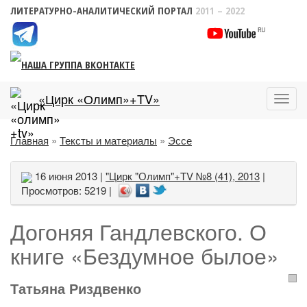
ЛИТЕРАТУРНО-АНАЛИТИЧЕСКИЙ ПОРТАЛ
2011 – 2022
«Цирк «Олимп»+TV»
Пока
меню
Главная
»
Тексты и материалы
»
Эссе
16 июня 2013 |
"Цирк "Олимп"+TV №8 (41), 2013
|
Просмотров: 5219 |
Догоняя Гандлевского. О
книге «Бездумное былое»
Татьяна Риздвенко