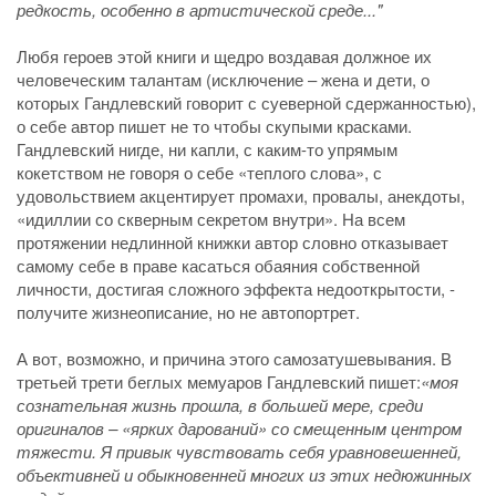
редкость, особенно в артистической среде..."
Любя героев этой книги и щедро воздавая должное их
человеческим талантам (исключение – жена и дети, о
которых Гандлевский говорит с суеверной сдержанностью),
о себе автор пишет не то чтобы скупыми красками.
Гандлевский нигде, ни капли, с каким-то упрямым
кокетством не говоря о себе «теплого слова», с
удовольствием акцентирует промахи, провалы, анекдоты,
«идиллии со скверным секретом внутри». На всем
протяжении недлинной книжки автор словно отказывает
самому себе в праве касаться обаяния собственной
личности, достигая сложного эффекта недооткрытости, -
получите жизнеописание, но не автопортрет.
А вот, возможно, и причина этого самозатушевывания. В
третьей трети беглых мемуаров Гандлевский пишет:
«моя
сознательная жизнь прошла, в большей мере, среди
оригиналов – «ярких дарований» со смещенным центром
тяжести. Я привык чувствовать себя уравновешенней,
объективней и обыкновенней многих из этих недюжинных