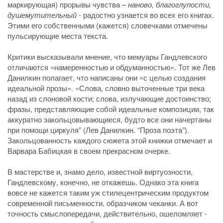
маркирующая) прорывы чувства –
наново, благоглупости,
душемутительный
- радостно узнается во всех его книгах.
Этими его собственными (кажется) словечками отмечены
пульсирующие места текста.
Критики высказывали мнение, что мемуары Гандлевского
отличаются «намеренностью и обдуманностью». Тот же Лев
Данилкин полагает, что написаны они «с целью создания
идеальной прозы». «Слова, словно выточенные три века
назад из слоновой кости; слова, излучающие достоинство;
фразы, представляющие собой идеальные композиции, так
аккуратно закольцовывающиеся, будто все они начертаны
при помощи циркуля” (Лев Данилкин. “Проза поэта”).
Закольцованность каждого сюжета этой книжки отмечает и
Варвара Бабицкая в своем прекрасном очерке.
В мастерстве и, знамо дело, известной виртуозности,
Гандлевскому, конечно, не откажешь. Однако эта книга
вовсе не кажется таким уж стилецентрическим продуктом
современной письменности, образчиком чеканки. А вот
точность смыслопередачи, действительно, ошеломляет -