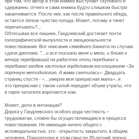
при том, что автор в этой книжке выступает скуповато и
сдержанно, отчего и сама книжка будто слишком быстро
заканчивается. После нее, как после правильного обеда,
остается легкое чувство голода. Может, потому и тянет
перечитывать?...
Обтесывая все лишнее, Гандлевский достигает почти
голографической выпуклости и эмоциональности
повествования. Вот описание семейного банкета по случаю
сдачи диплома:
"…и все тискали меня и мяли, и ближе к
вечеру перебравший на радостях отец перебивал и
перебивал галдеж застолья горделивым восклицанием «За
порочную методологию. А мама светилась»
. Двадцать
страниц спустя -
«…умерла моя прекрасная мать»
, и
это
прекрасная
с такою силой передает объем утраты, что
в горле читателя ворочается ком.
Может, дело в интонации?
Дорог
а
у Гандлевского особого рода честность –
трудноватая, словно бы осуществляющаяся в процессе
повествования. Не имеющая ничего общего с
исповедальностью, это - открытость закрытого, в общем,
человека. Показателен в этом смысле 20-летний эпизод