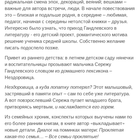
радикальная смена эпох, декораций, веяний; вешками –
важные для автора встречи, люди. В начале повествования
это – близкая и подальше родня, в середине – любимая,
педагог, начиная с середины нетолстой книжки – друзья.
Интересно было узнать, что приход Гандлевского в
литературу - его детский проект, романтического мотива
решение ученика средней школы. Собственно желание
писать подоспело позже.
Привет из раннего детства: в летнем детском саду нянечки
и воспитательницы прозывают мальчика Сережу
Гандлевского словцом из домашнего лексикона –
Нездоровица.
Нездоровица, а куда лопатку потерял?
Этот малышовый,
застрявший в памяти опыт – сам по себе уже литература.
А вот повзрослевший Сережа пугает младшего брата,
притворяясь мертвым,
и наслаждается его горем.
Из семейных хроник, конспекты которых выучены нами по
его более ранним книгам, в книге автор «выкладывает»
новые детали. Диалог на поминках матери:
Проклятая
какая-то семья… – Все семьи проклятые!