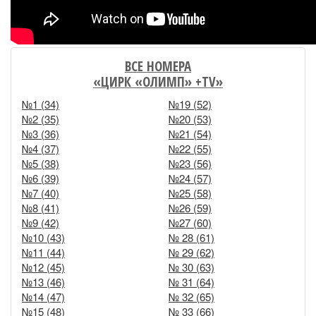
ВСЕ НОМЕРА
«ЦИРК «ОЛИМП» +TV»
№1 (34)
№19 (52)
№2 (35)
№20 (53)
№3 (36)
№21 (54)
№4 (37)
№22 (55)
№5 (38)
№23 (56)
№6 (39)
№24 (57)
№7 (40)
№25 (58)
№8 (41)
№26 (59)
№9 (42)
№27 (60)
№10 (43)
№ 28 (61)
№11 (44)
№ 29 (62)
№12 (45)
№ 30 (63)
№13 (46)
№ 31 (64)
№14 (47)
№ 32 (65)
№15 (48)
№ 33 (66)