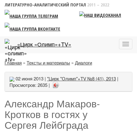
ЛИТЕРАТУРНО-АНАЛИТИЧЕСКИЙ ПОРТАЛ
2011 – 2022
«Цирк «Олимп»+TV»
Пока
меню
Главная
»
Тексты и материалы
»
Диалоги
02 июня 2013 |
"Цирк "Олимп"+TV №8 (41), 2013
|
Просмотров: 2635 |
Александр Макаров-
Кротков в гостях у
Сергея Лейбграда