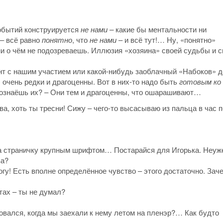
событий конструируется
не нами –
какие бы ментальности ни
 – всё равно
понятно
, что
не нами
– и всё тут!… Ну, «понятно»
ни о чём не подозреваешь. Иллюзия «хозяина» своей судьбы и с
ент с нашим участием или какой-нибудь заоблачный «Набоков» д
ы очень редки и драгоценны. Вот в них-то надо быть
готовым ко
опознаёшь их? – Они тем и драгоценны, что ошарашивают…
, хоть ты тресни! Сижу – чего-то высасываю из пальца в час п
 на страничку крупным шрифтом… Постарайся для Игорька. Неуж
ва?
огу! Есть вполне определённое чувство – этого достаточно. Зач
отах – ты не думал?
овался, когда мы заехали к нему летом на пленэр?… Как будто