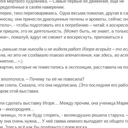
бя мёртвого художника. – Самые первые её движения, ещё не
пределённые в своём намерении.
лерее, тихо переговариваясь. Одна весьма пожилая, другая в с
оносиц: они принесли драгоценные пелены и ароматы, сейчас он
ело», - чтобы подготовить его к погребению – читай: к
воскрес
 и пришли, это их деятельность. (Может быть, не знают, а тольк
ое», пожалуй, вдруг не сможет и воскреснуть, приложиться к
ь раньше так никогда и не видела работ Игоря всерьёз – то е
, но это не создавало такого впечатления, как здесь, во все
понятно…
».)
артин, которые не поместились в экспозиции, расставила на по
а вполголоса. – Почему ты её не повесила?
ом сняла. Сказала, что она недописана. (Это последняя его рабо
ором этой выставки.
сили сделать выставку Игоря… Между прочим, она ученица Мар
на – иногородняя…
танницы, то я не буду спорить, - великодушно решила старуха. –
у она очень нужна… У неё гамма немного выпадает из общего т
и. Здесь всё как бы подёрнуто слоем воска.