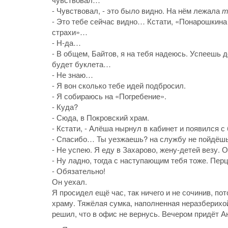
- Чувствовал, - это было видно. На нём лежала
т
- Это тебе сейчас видно… Кстати, «Понарошкина
страхи»…
- Н-да…
- В общем, Байтов, я на тебя надеюсь. Успеешь д
будет буклета…
- Не знаю…
- Я вон сколько тебе идей подбросил.
- Я собираюсь на «Погребение».
- Куда?
- Сюда, в Покровский храм.
- Кстати, - Алёша нырнул в кабинет и появился с
- Спасибо… Ты уезжаешь? на службу не пойдёш
- Не успею. Я еду в Захарово, жену-детей везу.
- Ну ладно, тогда с наступающим тебя тоже. Пер
- Обязательно!
Он уехал.
Я просидел ещё час, так ничего и не сочинив, п
храму. Тяжёлая сумка, наполненная неразберихой
решил, что в офис не вернусь. Вечером придёт А