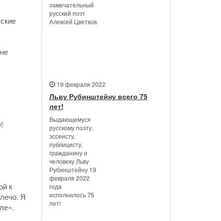
замечательный
русский поэт
тские
Алексей Цветков.
 не
19 февраля 2022
Льву Рубинштейну всего 75
лет!
Выдающемуся
!
русскому поэту,
эссеисту,
публицисту,
гражданину и
человеку Льву
Рубинштейну 19
февраля 2022
ой к
года
исполнилось 75
плечо. Я
лет!
ле».