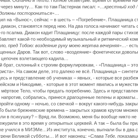
я через минуту… Как-то там Пастернак писал: «…
крестный ход /
/ должны посторониться
»…
одил на «Вынос», сейчас – в шесть – «Погребение». Плащаница с
 диакон, становятся перед нею. На два голоса начинают читать 
8-го псалма. Диакон кадит Плащаницу: после каждой пары стихов
авляет какой-то необходимый музыкальный и ритмический ком
ило, пред Тобою: воздеяние руку моею жертва вечерняя»…
- ест
щенных Даров. Так вот, слово «воздеяние» фонетически доволь
х цепочек взлетающего кадила…
й брат, склонный к строгим формулировкам, - «Плащаница – это
иста». На самом деле, это далеко не всё. Плащаница – синтет
сь и представление об учениках – явных, - которые все разбе
ейском и Никодиме, - которые в этот момент явились и мужеств
а мёртвое Тело, чтобы предать погребению. Здесь и представлен
, напротив, собрались, принеся драгоценные пелены и ароматы
ройти одному – ночью, со свечкой – вокруг какого-нибудь закры
д. То были брежневские времена – закрытых храмов кругом множ
ли в психушку? – Вряд ли. Возможно, меня бы вообще никто не
дежурили в это время у
открытых
церквей. А так – была бы пр
 уже учился в МИЭМе…Из института, конечно, выгнали бы в два
трени Великой субботы… И вот наконец: «
Слава Тебе, показав