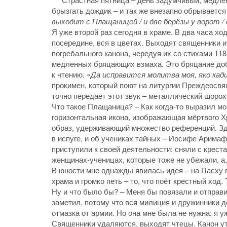
брызгать дождик – и так же внезапно обрываетс
выходит с Плащаницей / и две берёзы у ворот 
Я уже второй раз сегодня в храме. В два часа х
посередине, вся в цветах. Выходят священники и
погребального канона, чередуя их со стихами 11
медленных бряцающих взмаха. Это бряцание доб
к чтению. «
Да исправится молитва моя, яко кад
прокимен, который поют на литургии Преждеосвя
точно передаёт этот звук – металлический шоро
Что такое Плащаница? – Как когда-то выразил мо
горизонтальная икона, изображающая мёртвого Хр
образ, удерживающий множество референций. Зде
в испуге, и об учениках тайных – Иосифе Аримаф
приступили к своей деятельности: сняли с крест
женщинах-ученицах, которые тоже не убежали, а
В юности мне однажды явилась идея – на Пасху п
храма и громко петь – то, что поёт крестный хо
Ну и что было бы? – Меня бы повязали и отправи
заметил, потому что вся милиция и дружинники 
отмазка от армии. Но она мне была не нужна: я
Священники удаляются, выходят чтецы. Канон у