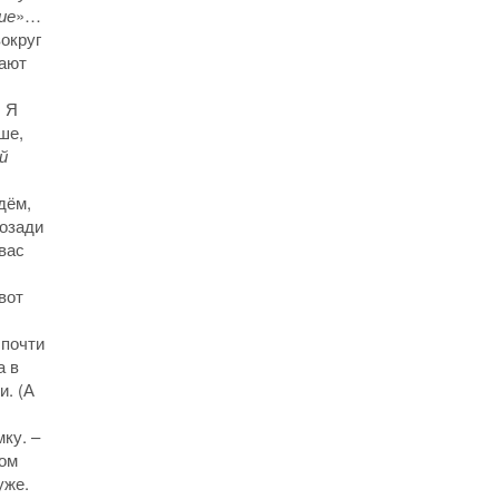
ие
»…
округ
дают
. Я
ше,
й
дём,
позади
вас
вот
 почти
а в
и. (А
ку. –
ном
уже.