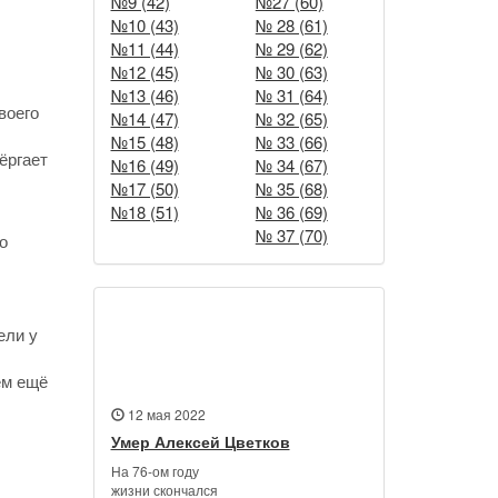
№9 (42)
№27 (60)
№10 (43)
№ 28 (61)
№11 (44)
№ 29 (62)
№12 (45)
№ 30 (63)
№13 (46)
№ 31 (64)
воего
№14 (47)
№ 32 (65)
№15 (48)
№ 33 (66)
ёргает
№16 (49)
№ 34 (67)
№17 (50)
№ 35 (68)
№18 (51)
№ 36 (69)
№ 37 (70)
о
ели у
Новости
ем ещё
12 мая 2022
Умер Алексей Цветков
На 76-ом году
жизни скончался