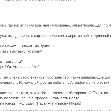
реи, где висит яркая красная «Раковина», олицетворяющая, по 
аруха, вглядываясь в картины, висящие напротив неё на длинной с
е не может… Значит, мы должны.
лать выставку, то когда?
не – сделаем?
брь? Он умер в ноябре?
 Там очень расчленённое пространство. Такие выпирающие дру
 по-иному… И, пожалуй, другие работы… А графика у него есть?
ыщется… Кстати, эти работы – зачем разбазаривать? Пусть вот 
гу положить её на антресоль – там есть место.
ем говорит молодая. (Настя – это вдова Игоря.)
ый. Облачно и тепло. Полное безветрие. Время от времени на