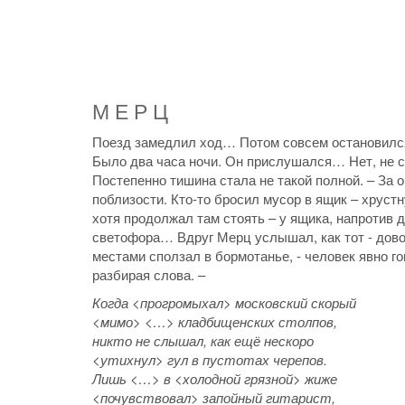
М Е Р Ц
Поезд замедлил ход… Потом совсем остановился.
Было два часа ночи. Он прислушался… Нет, не
Постепенно тишина стала не такой полной. – За 
поблизости. Кто-то бросил мусор в ящик – хруст
хотя продолжал там стоять – у ящика, напротив д
светофора… Вдруг Мерц услышал, как тот - довол
местами сползал в бормотанье, - человек явно го
разбирая слова. –
Когда <прогромыхал> московский скорый
<мимо> <…> кладбищенских столпов,
никто не слышал, как ещё нескоро
<утихнул> гул в пустотах черепов.
Лишь <…> в <холодной грязной> жиже
<почувствовал> запойный гитарист,