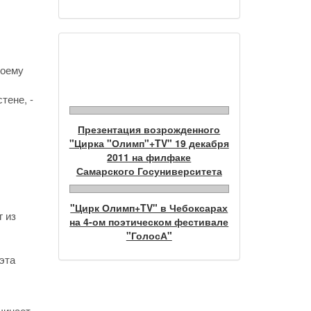
Фотогалерея
моему
тене, -
Презентация возрожденного
"Цирка "Олимп"+TV" 19 декабря
2011 на филфаке
Самарского Госуниверситета
"Цирк Олимп+TV" в Чебоксарах
г из
на 4-ом поэтическом фестивале
"ГолосА"
эта
чинает