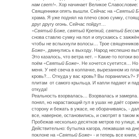
нам свет!
». Хор начинает Великое Славословие:
Священники опять вышли. Сейчас на «
Святый Б
храма. Я уже поднял на плечо свою сумку, стоящ
друг другу огонь. Сейчас пойдут…
«
Святый Боже, святый Крепкий, святый Бессм
снова ставлю сумку на пол и опускаюсь с зажжён
чтобы не вспыхнули волосы… Трое священников 
Боже
», двинулись к выходу. Народ неспешно вы
Это казалось, что ветра нет. – Какие-то потоки 
поём «
Святый Боже
». Не хочется суетится… Но
меня. У неё свеча в колпачке, вырезанном из пла
кровь?… Откуда у вас кровь? Вы поранились?» Я 
плитам от самого крыльца. И капли падают и па
откуда!
Реальность взорвалась… Взорвалась и замерла…
понял, но нарастающий гул в ушах не даёт сориент
сторону и бежать в ужасе, не оборачиваясь, - да
все, наверное, остановились, и смотрят в таком
Пробежав несколько десятков метров по улице, я
Действительно: бутылка кагора, лежавшая на дне
поклоне на «
Святый Боже
» - и теперь все книг