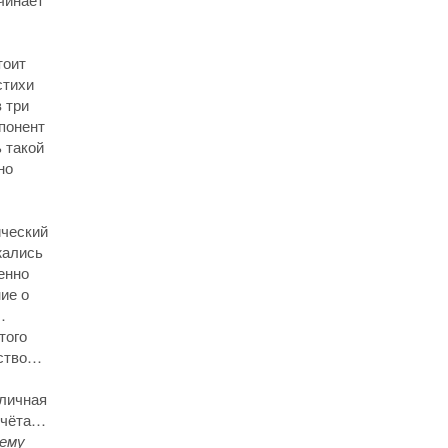
тоит
стихи
 три
понент
ь такой
но
ический
жались
енно
ие о
…
того
ество…
иличная
 счёта…
шему