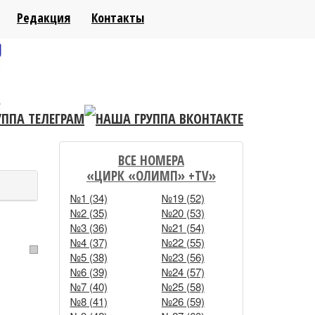
Редакция
Контакты
НАШ ВИДЕОКАНАЛ
ВСЕ НОМЕРА
«ЦИРК «ОЛИМП» +TV»
№1 (34)
№19 (52)
№2 (35)
№20 (53)
№3 (36)
№21 (54)
№4 (37)
№22 (55)
№5 (38)
№23 (56)
№6 (39)
№24 (57)
№7 (40)
№25 (58)
№8 (41)
№26 (59)