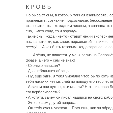
К Р О В Ь
Но бывают сны, в которых тайная взаимосвязь 
привлекать: сознание, подсознание, бессознание
становится только задним числом, а сначала-то 
сна, - «что хочу, то и ворочу»…
Такие сны, когда «некто» ставит некий эксперим
нас за ниточки, как своих персонажей, - такие сн
всему
!… А как быть готовым, когда заранее не 
- Алёша, не пишется у меня релиз на Соловьёва
фразе, а чего – сам не знаю!
- Сколько написал?
- Два небольших абзаца.
- Ну, ещё один, я тебя умоляю! Чтоб было хоть
тебя никаких нет мыслей по поводу его творчест
- А зачем они нужны, эти мысли? Нет – и слава Б
его вербализовать?
- А кстати, зачем он писал надписи на своих раб
- Это совсем другой вопрос…
- Он тебя очень уважал… Помнишь, как он обрад
чувствовал…