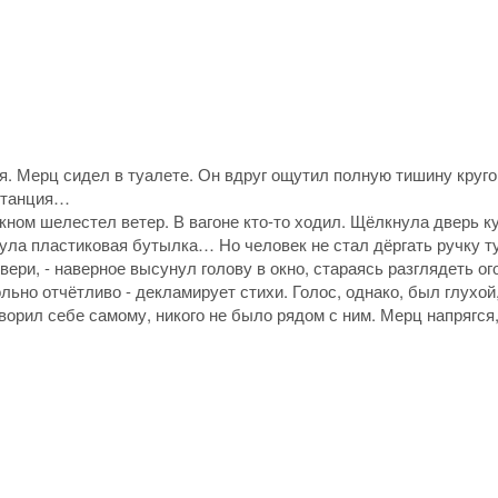
 Мерц сидел в туалете. Он вдруг ощутил полную тишину круго
 станция…
окном шелестел ветер. В вагоне кто-то ходил. Щёлкнула дверь к
нула пластиковая бутылка… Но человек не стал дёргать ручку т
вери, - наверное высунул голову в окно, стараясь разглядеть ог
ьно отчётливо - декламирует стихи. Голос, однако, был глухой
ворил себе самому, никого не было рядом с ним. Мерц напрягся