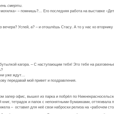
ень смерти
.
 могилка» – помнишь?… Его последняя работа на выставке «Де
о вечера? Успей, а? – и отошлёшь Стасу. А то у нас ко вторнику
 бутылкой кагора. – С наступающим тебя! Это тебе на разговенье
ь?
 Они уже ждут…
цову передавай мой привет и поздравления.
отом запер офис, вышел из парка и побрёл по Нижнекрасносельск
 книг, тетрадок и папок с непонятными бумажками, оттягивала 
нжела – оставил для неё свои наброски релиза на «рабочем сто