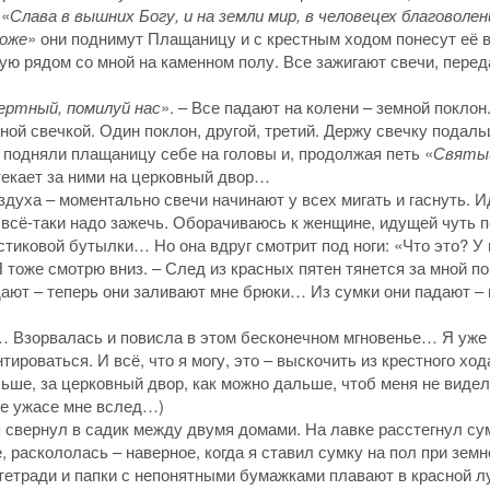
 «
Слава в вышних Богу, и на земли мир, в человецех благоволен
оже
» они поднимут Плащаницу и с крестным ходом понесут её в
ую рядом со мной на каменном полу. Все зажигают свечи, пере
ертный, помилуй нас
». – Все падают на колени – земной поклон
ной свечкой. Один поклон, другой, третий. Держу свечку подаль
подняли плащаницу себе на головы и, продолжая петь «
Святы
текает за ними на церковный двор…
воздуха – моментально свечи начинают у всех мигать и гаснуть. И
 всё-таки надо зажечь. Оборачиваюсь к женщине, идущей чуть 
стиковой бутылки… Но она вдруг смотрит под ноги: «Что это? У 
тоже смотрю вниз. – След из красных пятен тянется за мной по
дают – теперь они заливают мне брюки… Из сумки они падают – 
 Взорвалась и повисла в этом бесконечном мгновенье… Я уже
ироваться. И всё, что я могу, это – выскочить из крестного ход
льше, за церковный двор, как можно дальше, чтоб меня не видел
 же ужасе мне вслед…)
 свернул в садик между двумя домами. На лавке расстегнул сум
, раскололась – наверное, когда я ставил сумку на пол при зем
и, тетради и папки с непонятными бумажками плавают в красной л