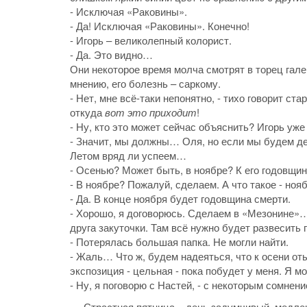
- Исключая «Раковины».
- Да! Исключая «Раковины». Конечно!
- Игорь – великолепный колорист.
- Да. Это видно…
Они некоторое время молча смотрят в торец гале
мнению, его болезнь – саркому.
- Нет, мне всё-таки непонятно, - тихо говорит ст
откуда
вот это приходит
!
- Ну, кто это может сейчас объяснить? Игорь уж
- Значит, мы должны… Оля, но если мы будем де
Летом вряд ли успеем…
- Осенью? Может быть, в ноябре? К его годовщи
- В ноябре? Пожалуй, сделаем. А что такое - ноя
- Да. В конце ноября будет годовщина смерти.
- Хорошо, я договорюсь. Сделаем в «Мезонине»…
друга закуточки. Там всё нужно будет развесить
- Потерялась большая папка. Не могли найти.
- Жаль… Что ж, будем надеяться, что к осени от
экспозиция - цельная - пока побудет у меня. Я мо
- Ну, я поговорю с Настей, - с некоторым сомнени
Страстная пятница – день задумчивый, медленн