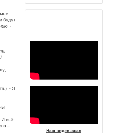
амом
и будут
Наш видеоканал
ению
, -
о
сть
й
лу,
та.) - Я
ины
 И всё-
она –
Наш видеоканал