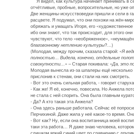
Я видел, как культура начинает принимать в се
отчётливые, пробные, вопросительные, но уже о
Две женщины-искусствоведки пришли и сели в га
расцвете. Я подумал, что они похожи на жён-мир
обряжать и умащать Игоря, его «художественное т
ибо они знают, что так происходит, для этого они
чувствуют, что тело «необряженное», «неумащённ
благовонному нетлению культуры
?…)
(Молодая, между прочим, сказала старой: «
Я вед
полностью… Видела, конечно, отдельные полотна
совокупности…
» – Старая покивала: «
Да, это 
Молодая вынесла из-за шпалеры ещё несколько к
прислонив к стенам, они стали на них смотреть.
- Вот это очень сильная работа, - говорит старух
- Как же! Я её, конечно, повесила. Но Анжела пот
не стала с ней спорить. Она была главным курат
- Да? А кто такая эта Анжела?
- Она здесь раньше работала. Сейчас её попро
Перчихиной. Даже жила у неё какое-то время. О
- Вот как? Ну, если она воспитанница моей воспи
таки эта работа… Я даже знаю человека, котором
слишком яркий синий цвет по сравнению с другим