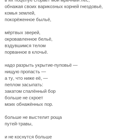
обнажая своих варикозных корней гнездовьё,
комья землей,
покорёженное быльё,
мёртвых зверей,
окровавленное бельё,
вздувшимся телом
порванное в клочьё.
надо разрыть укрытие-пуповьё —
нищую пропасть —
а ту, что ниже её, —
пеплом засыпать:
закатом спалённый бор
больше не скроет
моих обнажённых пор.
больше не выстелит роща
путей-травы,
и не коснутся больше