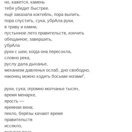
но, кажется, камень
тебя убедит быстрее.
ещё заказала коктейль, пора выпить.
пора спустить, сука, убрАла руки,
в траву и камни,
пустынное лето правительств, кончить
обещанное, завершить,
убрАла
руки с шеи, когда она пересохла,
словно река,
руслу дала дыханье,
механизм давленья ослаб, дно свободно,
наконец можно ходить босыми ногами".
руки, сука; огромно молчанье тысяч,
время менархе,
ярость —
яремная вена;
пекло, берёзы качают время
правительств
иссякло,
вздутая пена