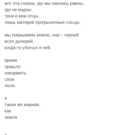
вот эта сказка, где мы наконец равны,
где не видны
твои и мои отцы,
лишь матерей прогрызенные сосцы.
мы покрываем землю, она – черней
всех дочерей,
когда-то убитых в ней.
время
пришло
накормить
свои
поля.
я
такая же жирная,
как
земля