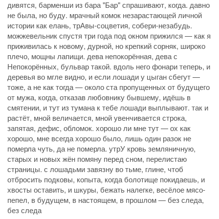
дивятся, барменши из бара "Бар" спрашивают, когда. давно
не была, но буду. мрачный комок незарастающей личной
истории как елань, трАвы-соцветия, собери-незабудь.
можжевельник спустя три года под окном прижился — как я
приживилась к новому, дурной, но крепкий сорняк, широко
плечо, мощны лапищи. дева непокорённая, дева с
Непокорённых, бульвар такой. вдоль него фонари теперь, и
деревья во мгле видно, и если лошади у цыган сбегут —
тоже, а не как тогда — около ста пропущенных от будущего
от мужа, когда, отказав любовнику бывшему, идёшь в
смятении, и тут из тумана к тебе лошади выплывают. так и
растёт, мной величается, мной увенчивается строка,
запятая, дефис, обломок. хорошо ли мне тут — ох как
хорошо, мне всегда хорошо было, лишь один разок не
померла чуть, да не померла. утрУ кровь земляничную,
старых и новых жён помяну перед сном, перелистаю
страницы. с лошадьми завязну во тьме, глине, чтоб
отбросить подковы, копыта, когда болотище покидаешь, и
хвосты оставить, и шкуры, бежать налегке, весёлое мясо-
пепел, в будущем, в настоящем, в прошлом — без следа,
без следа