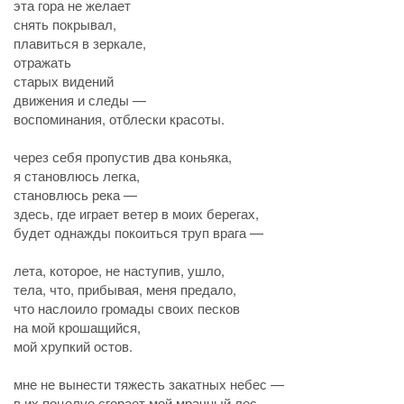
эта гора не желает
снять покрывал,
плавиться в зеркале,
отражать
старых видений
движения и следы —
воспоминания, отблески красоты.
через себя пропустив два коньяка,
я становлюсь легка,
становлюсь река —
здесь, где играет ветер в моих берегах,
будет однажды покоиться труп врага —
лета, которое, не наступив, ушло,
тела, что, прибывая, меня предало,
что наслоило громады своих песков
на мой крошащийся,
мой хрупкий остов.
мне не вынести тяжесть закатных небес —
в их поцелуе сгорает мой мрачный лес,