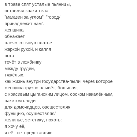
в траве спят усталые пьяницы,
оставляя знаки-тела —
"магазин за углом", "город/
принадлежит нам".
женщина
обнажает
плечо, оттянув платье
жаркой рукой, и капля
пота
течёт в ложбинку
между грудей,
тяжёлых,
как жизнь внутри государства-пыли, через которое
женщина грузно плывёт, большая,
с красивым цыганским лицом, соском накалённым,
пакетом снеди
для домочадцев, овеществляя
функцию, осуществляя/
желанье, эстетику, похоть:
я хочу её,
я её _не_представляю.