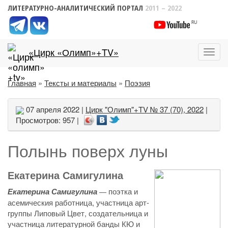
ЛИТЕРАТУРНО-АНАЛИТИЧЕСКИЙ ПОРТАЛ
2011 – 2022
«Цирк «Олимп»+TV»
Пока
меню
Главная
»
Тексты и материалы
»
Поэзия
07 апреля 2022 |
Цирк "Олимп"+TV № 37 (70), 2022
|
Просмотров: 957 |
Полынь поверх луны
Екатерина Самигулина
Екатерина Самигулина
поэтка и
—
асемическия работница, участница арт-
группы Липовый Цвет, создательница и
участница литературной банды КЮ и