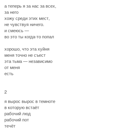
а теперь я за нас за всех,
за него
хожу среди этих мест,
не чувствуя ничего.
и смеюсь —
во это ты когда-то попал
хорошо, что эта хуйня
меня точно не съест
эта тьма — независимо
от меня
есть
2
я вырос вырос в темноте
в которую встаёт
рабочий люд
рабочий пот
течёт