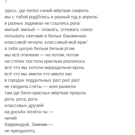
7
здесь, где пепел синий мёртвая свирель
мы с тобой родИлись в разный год в апрель/
в разных зодиаках не сошлись рога/
милый, милый — плакать, отпевать снега/
оплывать свечами в белых башмачках
классовой печали, классовый мой враг/
я тебя целую белым белым ртом
мы всё отвоюем — но потом, потом
на степях постели красным разлилось
всё что мы хотели нераздельно-врозь
всё что мы имели что имело нас
в городах поддельных раз! раз! раз!
не сводила счёты — ноги развела
там где бело-красных мёртвая прошла
рота, рота, рота
классовых друзей/
на доскАх почёта ты —
ничей
баррикадой, Зимним —
не преодолеть