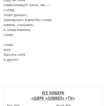
символизирует грозы, мы —
стигму,
скоро дышать,
перегрызать корни без слова,
камень, слышишь,
я снова невинна,
снова
снова
могу
бросить тебя
в другого
ВСЕ НОМЕРА
«ЦИРК «ОЛИМП» +TV»
№1 (34)
№19 (52)