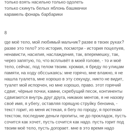
только взять насильно только одолеть
только скинуть белых яблонь башмачки
карамель фонарь барбарики
8
где моё тело, мой любимый мальчик? разве в твоих руках?
разве это тело? это история, посмотри - история поцелуев,
ненависти, насилия, наслаждения, так, вперемешку, так,
через запятую, то, что всплывёт в моей голове, - то и моё
тело, сейчас, под телом твоим. хромая, я бреду по улицам
памяти, на ходу обссыкаясь: мне горячо, мне влажно, я не
нашла туалета, мне хорошо в эту секунду, никто не видит,
туалет мой испорчен, но мне хорошо, право. этот горячий
сдвиг, чёрные почки, камни, скребущий песок, континенты
сдвигаются внутрь друг друга, никаких ментов, я не назову
своё имя, я убегу, оставляя горящую струйку бензина, -
текст горит, из меня истекая, я бегу по городу, я протекаю
текстом, последние деньги пропиты, не до прокладок, пусть
сочится как хочет, пусть сочится как надо. пусть горит под
твоим моё тело, пусть догорает. мне в это время надо