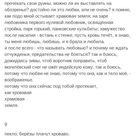
прочекать свои руины. можно ли их выставлять на
обозренье? достойно ли это любви, или не очень? я помню,
как подо мной остывает храмовая земля: на заре
любовника первого нулевой любовник, освящённая
стройка, парк горький, панковские кульбиты; замужество
после насилия - встань к стенке, пусть кровь течёт, я знаю,
ты меня любишь, любишь. и я брала и любила.
и после всего - что называть любовью? и почему не ждать
отчужденья, предательства не бояться? так и боюсь,
дожидаясь зимы, чтоб воротник поправить, чтоб
могилёвский снег не ожёг индейскую кожу. так и боюсь,
потому что любви не знаю, потому что она, как и тело моё, -
воображенье.
потому что она сейчас под тобой протекает,
как кровавая
храмовая
земля.
9
пекло; берёзы плачут кроваво.