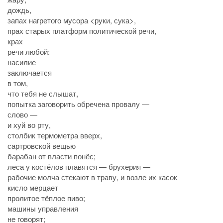
дождь,
запах нагретого мусора <руки, сука>,
прах старых платформ политической речи,
крах
речи любой:
насилие
заключается
в том,
что тебя не слышат,
попытка заговорить обречена провалу —
слово —
и хуй во рту,
столбик термометра вверх,
сартровской вещью
барабан от власти понёс;
леса у костёлов плавятся — брухерия —
рабочие молча стекают в траву, и возле их касок
кисло мерцает
пролитое тёплое пиво;
машины управления
не говорят;