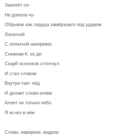
Заалеет се-
Не допела чу-
Обрывок как сердца замёрзшего под ударом
Лопаткой
С лопаткой наперевес
Снежная К. из де-
Скарб осколков сглотнул
И стал словом
Внутри тает лёд
И делает слово огнём
Алеет не только небо
Я исчез в нём
Слово, наверное, жидкое