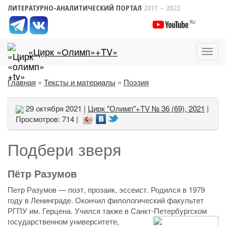
ЛИТЕРАТУРНО-АНАЛИТИЧЕСКИЙ ПОРТАЛ
2011 – 2022
«Цирк «Олимп»+TV»
Пока
меню
Главная
»
Тексты и материалы
»
Поэзия
29 октября 2021 |
Цирк "Олимп"+TV № 36 (69), 2021
|
Просмотров: 714 |
Подбери зверя
Пётр Разумов
Петр Разумов — поэт, прозаик, эссеист. Родился в 1979
году в Ленинграде. Окончил филологический факультет
РГПУ им. Герцена. Учился также в Санкт-Петербургском
государственном университете,