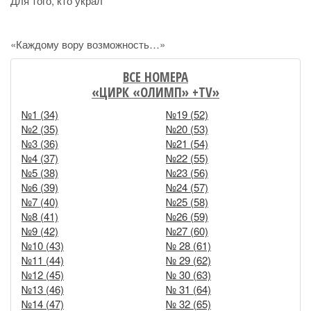
Для того, кто украл
«Каждому вору возможность…»
ВСЕ НОМЕРА
«ЦИРК «ОЛИМП» +TV»
№1 (34)
№19 (52)
№2 (35)
№20 (53)
№3 (36)
№21 (54)
№4 (37)
№22 (55)
№5 (38)
№23 (56)
№6 (39)
№24 (57)
№7 (40)
№25 (58)
№8 (41)
№26 (59)
№9 (42)
№27 (60)
№10 (43)
№ 28 (61)
№11 (44)
№ 29 (62)
№12 (45)
№ 30 (63)
№13 (46)
№ 31 (64)
№14 (47)
№ 32 (65)