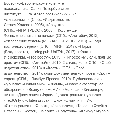
Восточно-Европейском институте
психоанализа, Санкт-Петербургском
институте Юнга. Автор поэтических книг
«Диафильмы» (СПб.,​ «Издательство
Сергея Ходова», 2005), «Ловушка»
(СПб., «ИНАПРЕСС», 2008), «Коллеж де
Франс мне снится по ночам» (СПб., «Алетейя», 2012),
«Управление телом» (М., «АРГО-РИСК», 2013), «Люди
восточного берега» (СПб., «MRP», 2017), «Нормы»
(Владивосток, «niding.publ.UnLTd», 2017), «Канат»
(Чебоксары, «Free poetry», 2019), книг эссе «Мысли, полные
ярости» (СПб., «Алетейя», 2010; 2-е изд., испр. СПб., «Своё
издательство», 2013) и «Кость» (СПб., «Своё
издательство», 2014), книги документальной прозы «Срок –
сорок» (СПб., «Лимбус-Пресс», 2019). Публиковался в
журналах «Новый мир», «Знамя», «Новое литературное
обозрение», «Воздух», «НоМИ», «Афиша», «Зинзивер»,
«Акт»,​ «Двоеточие» (Израиль), электронных журналах
«TextOnly», «Лиterraтура», «Цирк «Олимп» + TV»,
«Стенограмма», «Флаги», «Лаканалия», «Топос», «Флейта
Евтерпы» (Бостон), на сайте «Полутона», «Квиркультура в