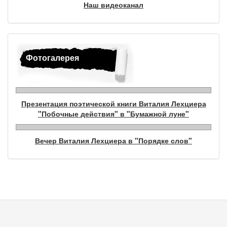
Наш видеоканал
Фотогалерея
Презентация поэтической книги Виталия Лехциера
"Побочные действия" в "Бумажной луне"
Вечер Виталия Лехциера в "Порядке слов"