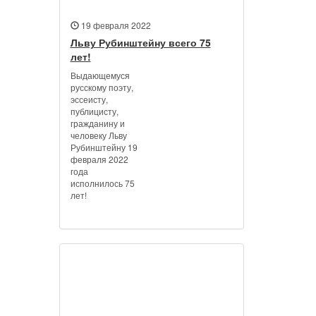
19 февраля 2022
Льву Рубинштейну всего 75
лет!
Выдающемуся
русскому поэту,
эссеисту,
публицисту,
гражданину и
человеку Льву
Рубинштейну 19
февраля 2022
года
исполнилось 75
лет!
Наш видеоканал