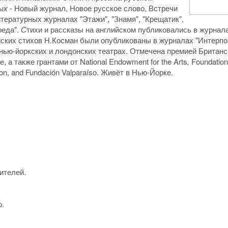
ых -
Новый журнал, Новое русское слово, Встречи
ературных журналах "Этажи", "Знамя", "Крещатик",
реда".
С
тихи и рассказы на английском публиковались в журнал
ских стихов Н.Косман были опубликованы в журналах "Интерпо
 нью-йоркских и лондонских театрах. Отмечена премией Британс
 а также грантами от National Endowment for the Arts
,
Foundation
ation, and Fundación Valparaíso. Живёт в Нью-Йорке.
ителей.
о.