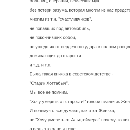
больниц, операций, всяческих мук,
без потери разума, которая многим из нас предсто
многим из т.н. "счастливчиков",
не попавших под автомобиль,
не покончивших собой,
не ушедших от сердечного удара в полном расцвет
доживающих до старости
и т.д. и т.п.
Была такая книжка в советском детстве -
"Старик Хоттабыч".
Мы все её помним.
"Хочу умереть от старости!" говорит мальчик Же
И почему-то все думают, как этот Женька,
но "Хочу умереть от Альцгеймера!" почему-то никт
а ведь это одно и тоже,