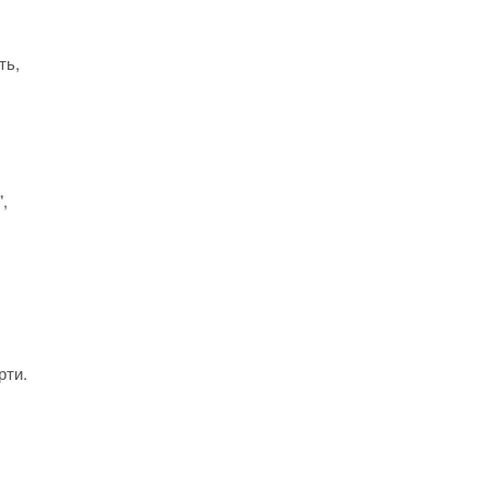
ть,
,
рти.