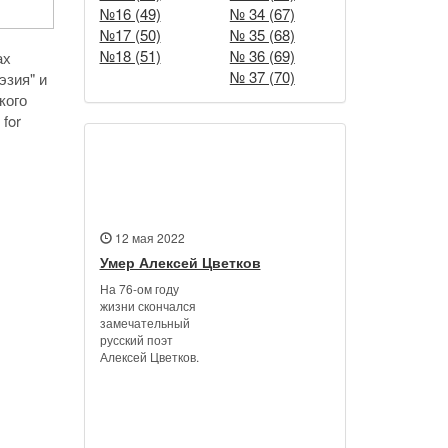
№16 (49)
№ 34 (67)
№17 (50)
№ 35 (68)
№18 (51)
№ 36 (69)
ах
№ 37 (70)
эзия" и
кого
 for
Новости
12 мая 2022
Умер Алексей Цветков
На 76-ом году
жизни скончался
замечательный
русский поэт
Алексей Цветков.