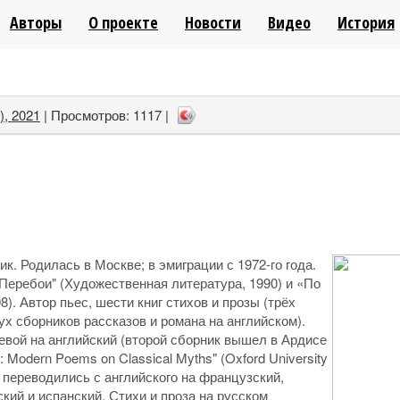
ТАЛ
Авторы
О проекте
Новости
Видео
История
Н
МЫ В СОЦСЕТЯХ
), 2021
| Просмотров: 1117 |
ик. Родилась в Москве; в эмиграции с 1972-го года.
"Перебои" (Художественная литература, 1990) и «По
. Автор пьес, шести книг стихов и прозы (трёх
ух сборников рассказов и романа на английском).
евой на английский (второй сборник вышел в Ардисе
 Modern Poems on Classical Myths" (Oxford University
 переводились с английского на французский,
ский и испанский. Стихи и проза на русском