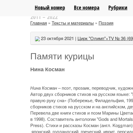
ЛИТЕРАТУРНО-АНАЛИТИЧЕСКИЙ ПОР
Новый номер
Все номера
Рубрики
2011 – 2022
Главная
»
Тексты и материалы
»
Поэзия
23 октября 2021 |
Цирк "Олимп"+TV № 36 (69
Памяти курицы
Нина Косман
Нина Косман
– поэт, прозаик, переводчик, художн
Автор двух сборников стихов на русском языке: 
правую руку сна» (Побережье, Филадельфия, 1998)
сборников стихов на русском и на английском, дв
Перевела две книги стихов и поэм Марины Цвета
в 1998). Составитель антологии "Gods and Mortals:
Press). Стихи и рассказы Косман (англ. Ko
ss
man)
японский, голландский, греческий, иврит, персид