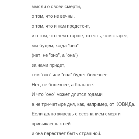
мысли о своей смерти,
о том, что не вечны,
о том, что и нам предстоит,
и о том, что чем старше, то есть, чем старее,
мы будем, когда "оно"
(нет, не "оно", а "она")
за нами придет,
тем "оно" или "она" будет болезнее.
Нет, не болезнее, а больнее.
И что "оно" может длится годами,
а не три-четыре дня, как, например, от КОВИДа.
Если долго живешь с осознанием смерти,
привыкаешь к ней
и она перестаёт быть страшной.