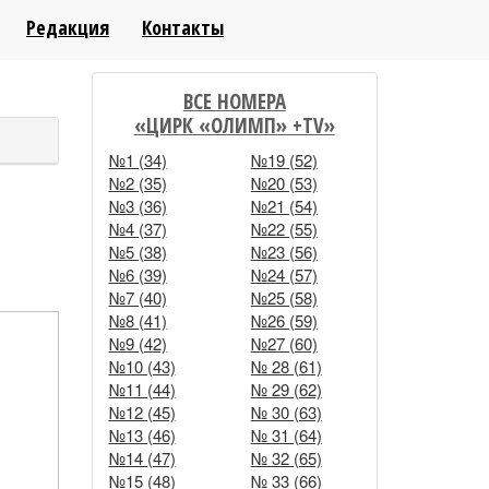
Редакция
Контакты
АШ ВИДЕОКАНАЛ
ВСЕ НОМЕРА
«ЦИРК «ОЛИМП» +TV»
№1 (34)
№19 (52)
№2 (35)
№20 (53)
№3 (36)
№21 (54)
№4 (37)
№22 (55)
№5 (38)
№23 (56)
№6 (39)
№24 (57)
№7 (40)
№25 (58)
№8 (41)
№26 (59)
№9 (42)
№27 (60)
№10 (43)
№ 28 (61)
№11 (44)
№ 29 (62)
№12 (45)
№ 30 (63)
№13 (46)
№ 31 (64)
№14 (47)
№ 32 (65)
№15 (48)
№ 33 (66)