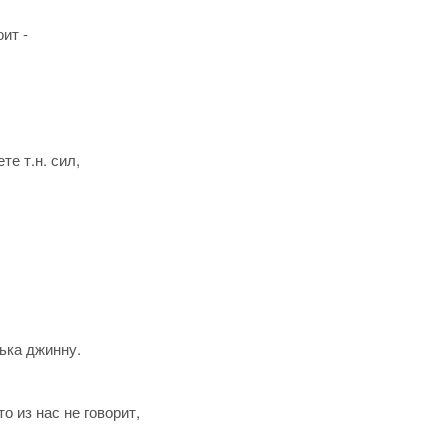
ит -
е т.н. сил,
нька джинну.
о из нас не говорит,