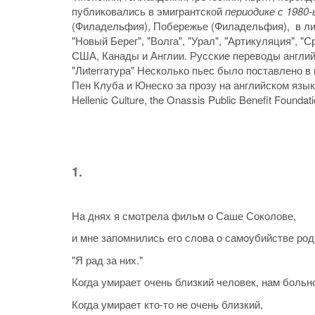
публиковались в эмигрантской
периодике с 1980-
(Филадельфия), Побережье (Филадельфия), в лит
"Новый Берег", "Волга", "Урал", "Артикуляция", "С
США, Канады и Англии. Русские переводы англий
"Лиterraтура" Несколько пьес было поставлено в
Пен Клуба и Юнеско за прозу на английском языке,
Hellenic Culture, the Onassis Public Benefit Found
1.
На днях я смотрела фильм о Саше Соколове,
и мне запомнились его слова о самоубийстве род
"Я рад за них."
Когда умирает очень близкий человек, нам больн
Когда умирает кто-то не очень близкий,