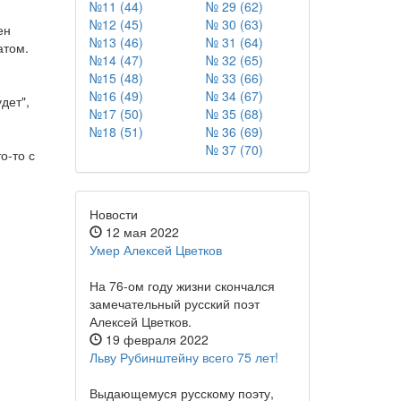
№11 (44)
№ 29 (62)
№12 (45)
№ 30 (63)
ен
№13 (46)
№ 31 (64)
атом.
№14 (47)
№ 32 (65)
№15 (48)
№ 33 (66)
№16 (49)
№ 34 (67)
дет",
№17 (50)
№ 35 (68)
№18 (51)
№ 36 (69)
№ 37 (70)
о-то с
Новости
12 мая 2022
Умер Алексей Цветков
На 76-ом году жизни скончался
замечательный русский поэт
Алексей Цветков.
19 февраля 2022
Льву Рубинштейну всего 75 лет!
Выдающемуся русскому поэту,