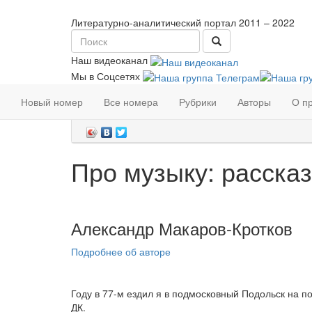
Литературно-аналитический портал
2011 – 2022
Наш видеоканал
Мы в Соцсетях
Главная
»
Тексты и материалы
»
Проза
Новый номер
Все номера
Рубрики
Авторы
О п
05 октября 2014 |
"Цирк "Олимп"+TV №14 (47),
Про музыку: рассказ
Александр Макаров-Кротков
Подробнее об авторе
Году в 77-м ездил я в подмосковный Подольск на п
ДК.