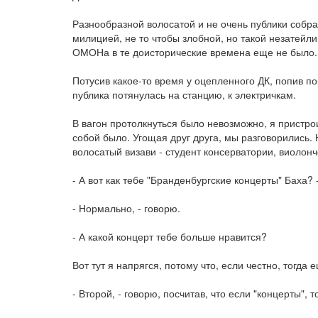
Разнообразной волосатой и не очень публики собра
милицией, не то чтобы злобной, но такой незатейли
ОМОНа в те доисторические времена еще не было.
Потусив какое-то время у оцепленного ДК, попив по
публика потянулась на станцию, к электричкам.
В вагон протолкнуться было невозможно, я пристрои
собой было. Угощая друг друга, мы разговорились. 
волосатый визави - студент консерватории, виолонч
- А вот как тебе "Бранденбургские концерты" Баха?
- Нормально, - говорю.
- А какой концерт тебе больше нравится?
Вот тут я напрягся, потому что, если честно, тогда
- Второй, - говорю, посчитав, что если "концерты", 