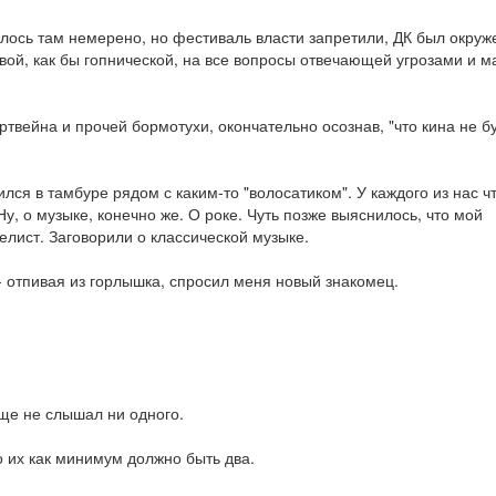
лось там немерено, но фестиваль власти запретили, ДК был окруж
вой, как бы гопнической, на все вопросы отвечающей угрозами и м
ртвейна и прочей бормотухи, окончательно осознав, "что кина не бу
лся в тамбуре рядом с каким-то "волосатиком". У каждого из нас чт
Ну, о музыке, конечно же. О роке. Чуть позже выяснилось, что мой
елист. Заговорили о классической музыке.
 - отпивая из горлышка, спросил меня новый знакомец.
 еще не слышал ни одного.
то их как минимум должно быть два.