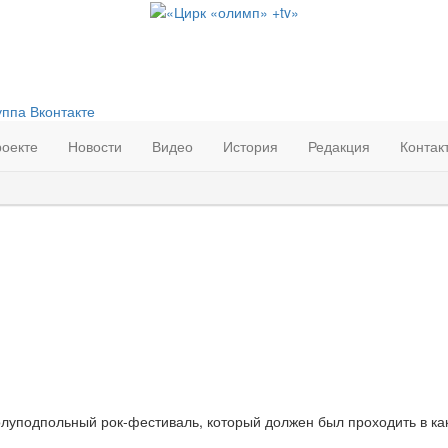
роекте
Новости
Видео
История
Редакция
Контак
 2014
| Просмотров: 2331 |
олуподпольный рок-фестиваль, который должен был проходить в ка