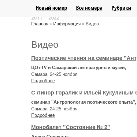
ЛИТЕРАТУРНО-АНАЛИТИЧЕСКИЙ ПОР
Новый номер
Все номера
Рубрики
2011 – 2022
Главная
»
Информация
» Видео
Видео
Поэтические чтения на семинаре "Ан
ЦО+TV и Самарский литературный музей,
Самара, 24-25 ноября
Подробнее
С Линор Горалик и Ильей Кукулиным 
семинар "Антропология поэтического опыта",
Самара, 24-25 ноября
Подробнее
Монобалет "Состояние № 2"
Алена Сорокина