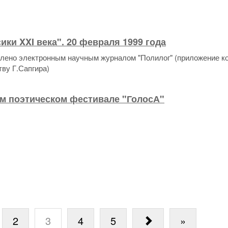
ики XXI века". 20 февраля 1999 года
влено электронным научным журналом "Полилог" (приложение к
ву Г.Сапгира)
ом поэтическом фестивале "ГолосА"
2
3
4
5
»