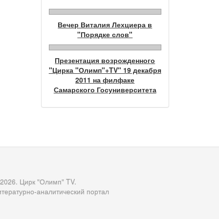
Вечер Виталия Лехциера в
"Порядке слов"
Презентация возрожденного
"Цирка "Олимп"+TV" 19 декабря
2011 на филфаке
Самарского Госуниверситета
 2026. Цирк "Олимп" TV.
итературно-аналитический портал