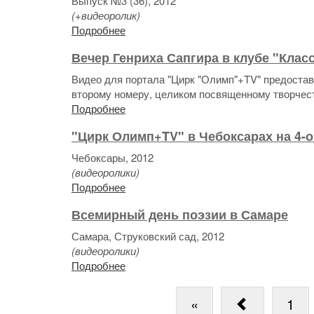
Выпуск №3 (36), 2012
(+видеоролик)
Подробнее
Вечер Генриха Сапгира в клубе "Класс
Видео для портала "Цирк "Олимп"+TV" предоста
второму номеру, целиком посвященному творчест
Подробнее
"Цирк Олимп+TV" в Чебоксарах на 4-
Чебоксары, 2012
(видеоролики)
Подробнее
Всемирный день поэзии в Самаре
Самара, Струковский сад, 2012
(видеоролики)
Подробнее
«
1