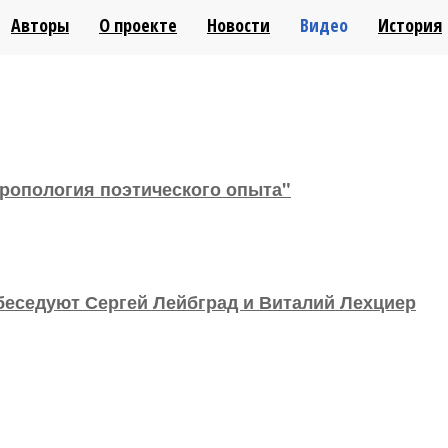
ТАЛ
Авторы
О проекте
Новости
Видео
История
Н
МЫ В СОЦСЕТЯХ
тропология поэтического опыта"
беседуют Сергей Лейбград и Виталий Лехциер