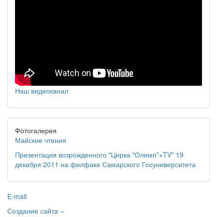
Наш видеоканал
Фотогалерея
Майские чтения
Презентация возрожденного "Цирка "Олимп"+TV" 19
декабря 2011 на филфаке Самарского Госуниверситета
E-mail
Создание сайта –