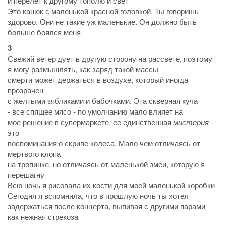
и перелет к другому тополю и свет
Это канюк с маленькой красной головкой. Ты говоришь -
здорово. Они не такие уж маленькие. Он должно быть
больше боялся меня
3
Свежий ветер дует в другую сторону на рассвете, поэтому
я могу размышлять, как заряд такой массы
смерти может держаться в воздухе, который иногда
прозрачен
с желтыми зябликами и бабочками. Эта скверная куча
- все спящее мясо - по умолчанию мало влияет на
мое решение в супермаркете, ее единственная
мистерия
-
это
воспоминания о скрипе колеса. Мало чем отличаясь от
мертвого клопа
на тропинке, но отличаясь от маленькой змеи, которую я
перешагну
Всю ночь я рисовала их кости для моей маленькой коробки
Сегодня я вспомнила, что в прошлую ночь ты хотел
задержаться после концерта, выпивая с другими парами
как нежная стрекоза