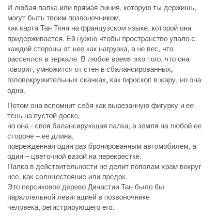
И любая палка или прямая линия, которую ты держишь,
могут быть твоим позвоночником,
как карта Тан Тяня
на французском языке, которой она
придерживается. Ей нужно чтобы пространство упало с
каждой стороны от нее как нагрузка, а не вес, что
рассеялся в зеркале. В любое время эхо того, что она
говорит, умножится от стен в сбалансированных
,
головокружительных скачках
,
как гироскоп в жару, но она
одна.
Потом она вспомнит себя как вырезанную фигурку и ее
тень на пустой доске,
но она - своя балансирующая палка, а земля на любой ее
стороне – ее длина,
поврежденная один раз бронированным автомобилем, а
один – цветочной вазой на перекрестке.
Палка в действительности не делит пополам храм вокруг
нее, как солнцестояние или предок.
Это персиковое дерево Династии Тан было бы
параллельной левитацией в позвоночнике
человека, регистрирующего его.