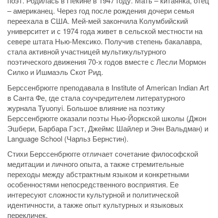
поэт. Родилась в Пекине в 1947 году. Мать – китаянка, отец
– американец. Через год после рождения дочери семья
переехала в США. Мей-мей закончила Колумбийский
университет и с 1974 года живет в сельской местности на
севере штата Нью-Мексико. Получив степень бакалавра,
стала активной участницей мультикультурного
поэтического движения 70-х годов вместе с Лесли Мормон
Силко и Ишмаэль Скот Рид.
Берссенбрюгге преподавала в Institute of American Indian Art
в Санта Фе, где стала соучредителем литературного
журнала Tyuonyi. Большое влияние на поэтику
Берссенбрюгге оказали поэты Нью-Йоркской школы (Джон
Эшбери, Барбара Гэст, Джеймс Шайлер и Энн Вальдман) и
Language School (Чарльз Бернстин).
Стихи Берссенбрюгге отличает сочетание философской
медитации и личного опыта, а также стремительные
переходы между абстрактным языком и конкретными
особенностями непосредственного восприятия. Ее
интересуют сложности культурной и политической
идентичности, а также опыт культурных и языковых
перекличек.