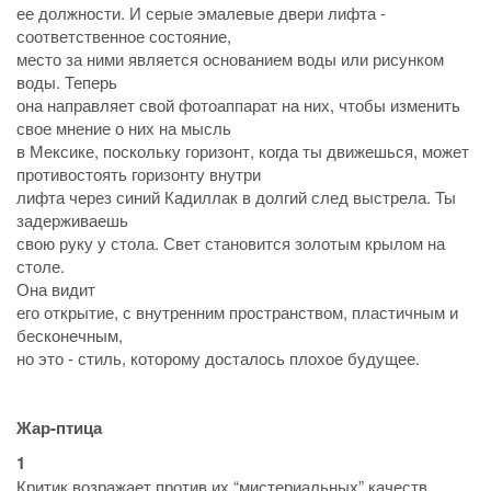
ее должности. И серые эмалевые двери лифта -
соответственное состояние,
место за ними является основанием воды или рисунком
воды. Теперь
она направляет свой фотоаппарат на них, чтобы изменить
свое мнение о них на мысль
в Мексике, поскольку горизонт, когда ты движешься, может
противостоять горизонту внутри
лифта через синий Кадиллак в долгий след выстрела. Ты
задерживаешь
свою руку у стола. Свет становится золотым крылом на
столе.
Она видит
его открытие, с внутренним пространством, пластичным и
бесконечным,
но это - стиль, которому досталось плохое будущее.
Жар-птица
1
Критик возражает против их “мистериальных” качеств