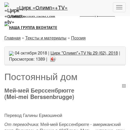
ЛИТЕРАТУРНО-АНАЛИТИЧЕСКИЙ ПОРТАЛ
2011 – 2022
«Цирк «Олимп»+TV»
Пока
меню
Главная
»
Тексты и материалы
»
Поэзия
04 октября 2018 |
Цирк "Олимп"+TV № 29 (62), 2018
|
Просмотров: 1389 |
Постоянный дом
Мей-мей Берссенбрюгге
(Mei-mei Berssenbrugge)
Перевод Галины Ермошиной
От переводчика
: Мей-мей Берссенбрюгге - американский