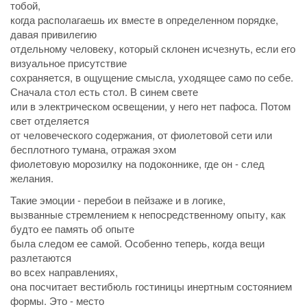
тобой,
когда располагаешь их вместе в определенном порядке,
давая привилегию
отдельному человеку, который склонен исчезнуть, если его
визуальное присутствие
сохраняется, в ощущение смысла, уходящее само по себе.
Сначала стол есть стол. В синем свете
или в электрическом освещении, у него нет пафоса. Потом
свет отделяется
от человеческого содержания, от фиолетовой сети или
бесплотного тумана, отражая эхом
фиолетовую морозилку на подоконнике, где он - след
желания.
Такие эмоции - перебои в пейзаже и в логике,
вызванные стремлением к непосредственному опыту, как
будто ее память об опыте
была следом ее самой. Особенно теперь, когда вещи
разлетаются
во всех направлениях,
она посчитает вестибюль гостиницы инертным состоянием
формы. Это - место