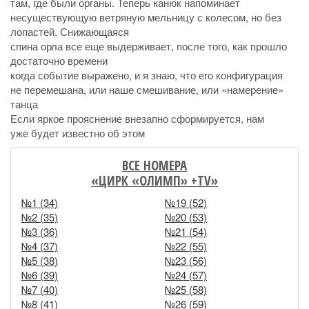
там, где были органы. Теперь канюк напоминает
несуществующую ветряную мельницу с колесом, но без
лопастей. Снижающаяся
спина орла все еще выдерживает, после того, как прошло
достаточно времени
когда событие выражено, и я знаю, что его конфигурация
не перемешана, или наше смешивание, или «намерение»
танца
Если яркое прояснение внезапно сформируется, нам
уже будет известно об этом
ВСЕ НОМЕРА
«ЦИРК «ОЛИМП» +TV»
№1 (34)
№19 (52)
№2 (35)
№20 (53)
№3 (36)
№21 (54)
№4 (37)
№22 (55)
№5 (38)
№23 (56)
№6 (39)
№24 (57)
№7 (40)
№25 (58)
№8 (41)
№26 (59)