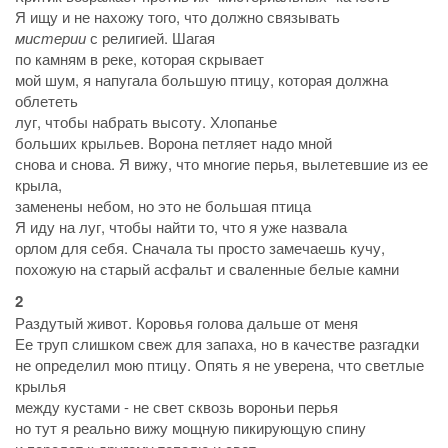
Я ищу и не нахожу того, что должно связывать
мистерии
с религией. Шагая
по камням в реке, которая скрывает
мой шум, я напугала большую птицу, которая должна
облететь
луг, чтобы набрать высоту. Хлопанье
больших крыльев. Ворона петляет надо мной
снова и снова. Я вижу, что многие перья, вылетевшие из ее
крыла,
заменены небом, но это не большая птица
Я иду на луг, чтобы найти то, что я уже назвала
орлом для себя. Сначала ты просто замечаешь кучу,
похожую на старый асфальт и сваленные белые камни
2
Раздутый живот. Коровья голова дальше от меня
Ее труп слишком свеж для запаха, но в качестве разгадки
не определил мою птицу. Опять я не уверена, что светлые
крылья
между кустами - не свет сквозь вороньи перья
но тут я реально вижу мощную пикирующую спину