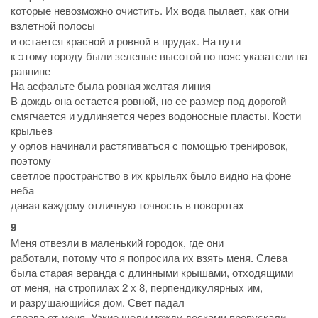
которые невозможно очистить. Их вода пылает, как огни
взлетной полосы
и остается красной и ровной в прудах. На пути
к этому городу были зеленые высотой по пояс указатели на
равнине
На асфальте была ровная желтая линия
В дождь она остается ровной, но ее размер под дорогой
смягчается и удлиняется через водоносные пласты. Кости
крыльев
у орлов начинали растягиваться с помощью тренировок,
поэтому
светлое пространство в их крыльях было видно на фоне
неба
давая каждому отличную точность в поворотах
9
Меня отвезли в маленький городок, где они
работали, потому что я попросила их взять меня. Слева
была старая веранда с длинными крышами, отходящими
от меня, на стропилах 2 х 8, перпендикулярных им,
и разрушающийся дом. Свет падал
справа от меня. Узкие щели между досками пропускали