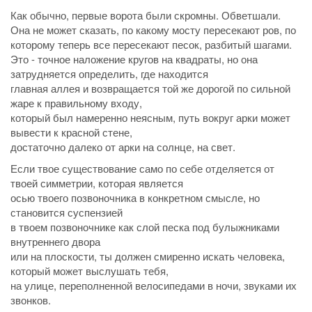
Как обычно, первые ворота были скромны. Обветшали.
Она не может сказать, по какому мосту пересекают ров, по
которому теперь все пересекают песок, разбитый шагами.
Это - точное наложение кругов на квадраты, но она
затрудняется определить, где находится
главная аллея и возвращается той же дорогой по сильной
жаре к правильному входу,
который был намеренно неясным, путь вокруг арки может
вывести к красной стене,
достаточно далеко от арки на солнце, на свет.
Если твое существование само по себе отделяется от
твоей симметрии, которая является
осью твоего позвоночника в конкретном смысле, но
становится суспензией
в твоем позвоночнике как слой песка под булыжниками
внутреннего двора
или на плоскости, ты должен смиренно искать человека,
который может выслушать тебя,
на улице, переполненной велосипедами в ночи, звуками их
звонков.