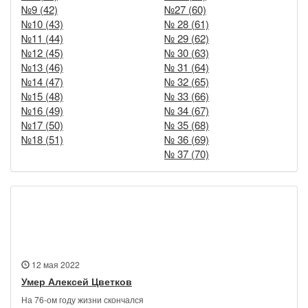
№9 (42)
№27 (60)
№10 (43)
№ 28 (61)
№11 (44)
№ 29 (62)
№12 (45)
№ 30 (63)
№13 (46)
№ 31 (64)
№14 (47)
№ 32 (65)
№15 (48)
№ 33 (66)
№16 (49)
№ 34 (67)
№17 (50)
№ 35 (68)
№18 (51)
№ 36 (69)
№ 37 (70)
Новости
12 мая 2022
Умер Алексей Цветков
На 76-ом году жизни скончался