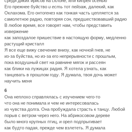
среди диких ирисов на склоне, или кипрея осенью
Его прежнее буйство
и есть
тот пейзаж, далекий, как
Оклахома. Его онтогенез как тонкая часть цепляется за
самолетное радио, повторяя сон, предшествовавший радио
В любое время, все говорят нам, чтобы представить
извержение
как запоздалое пришествие в настоящую форму, медленно
растущий кристалл
Я все еще вижу свечение внизу, как ночной гнев, не
из-за буйства, но из-за его непрерывности с прошлым,
пока воздушный свет на равнине мягок и рассеян
как блики на лужицах радия. Я хотела узнать, как
танцевать в прошлом году. Я думала, твоя дочь может
научить меня
6
Она неплохо справлялась с изучением чего-то
что она не понимала и чем не интересовалась
из чувства долга. Она пробуждала страсть к танцу. Любой
порыв с ветром через него. На абрикосовом дереве
было много крупных птиц, и орел подпрыгивает
как будто падая, прежде чем взлететь. Я думала