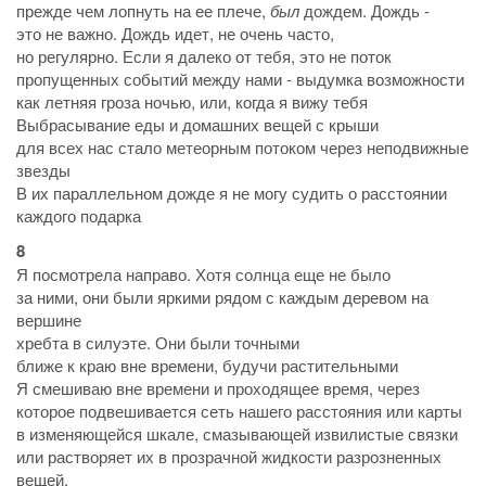
прежде чем лопнуть на ее плече,
был
дождем. Дождь -
это не важно. Дождь идет, не очень часто,
но регулярно. Если я далеко от тебя, это не поток
пропущенных событий между нами - выдумка возможности
как летняя гроза ночью, или, когда я вижу тебя
Выбрасывание еды и домашних вещей с крыши
для всех нас стало метеорным потоком через неподвижные
звезды
В их параллельном дожде я не могу судить о расстоянии
каждого подарка
8
Я посмотрела направо. Хотя солнца еще не было
за ними, они были яркими рядом с каждым деревом на
вершине
хребта в силуэте. Они были точными
ближе к краю вне времени, будучи растительными
Я смешиваю вне времени и проходящее время, через
которое подвешивается сеть нашего расстояния или карты
в изменяющейся шкале, смазывающей извилистые связки
или растворяет их в прозрачной жидкости разрозненных
вещей,