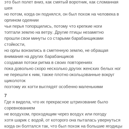
это был полет вниз, как смятый воротник, как сломанная
шея
но потом, когда он поднялся, он был похож на человека в
орлином одеянии
чьи перья топорщились, потому что крепкие ноги
топтали землю на ветру. Другие птицы незаметно
прошли свои минуты со старыми барабанщиками
стойкости,
но орлы вонзились в сметенную землю, не обращая
внимания на других барабанщиков
создавая потоки ритма в своих повторениях
пока довольно скоро несколько других женских белых ног
не перешли к ним, также плотно окольцованные вокруг
щиколоток
поэтому их когти выглядят особенно маленькими
7
Где я видела, что их прекрасное штрихование было
соревнованием
не воздухом, проходящим через воздух или погоду
хотя шарик с водой, от которого она пыталась увернуться
когда он болтался так, что был похож на большие ягодицы