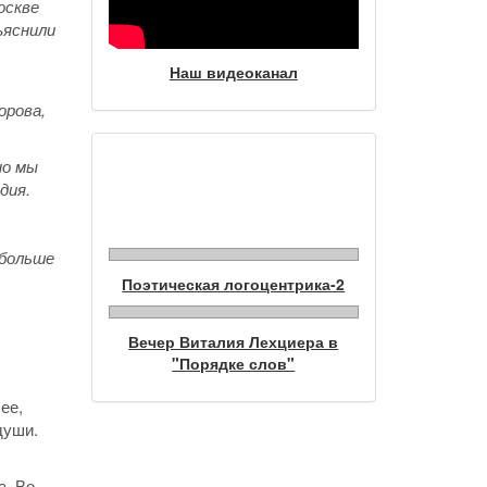
оскве
ъяснили
Наш видеоканал
орова,
но мы
Фотогалерея
дия.
 больше
Поэтическая логоцентрика-2
Вечер Виталия Лехциера в
"Порядке слов"
ее,
души.
а. Во