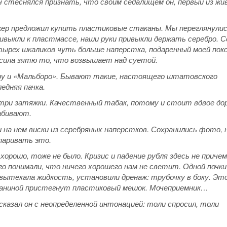
 стеснялся признать, что своим седалищем он, первый из жи
жер предложил купить пластиковые стаканы. Мы переглянулис
ривыкли к пластмассе, наши руки привыкли держать серебро. С
етырех шкаликов чуть больше наперстка, подаренный моей пок
осила зятю то, что возвышает над суетой.
ару и «Мальборо». Бывают такие, настоящего штатовского
едняя пачка.
 в три затяжки. Качественный табак, потому и стоит вдвое до
абивают.
и на нем виски из серебряных наперстков. Сохранились фото, 
спаривать это.
орошо, тоже не было. Кризис и падение рубля здесь не причем
го понимали, что ничего хорошего нам не светит. Одной почки
вытекала жидкость, установили дренаж: трубочку в боку. Это
штаниной пристегнут пластиковый мешок. Мочеприемник…
- сказал он с неопределенной интонацией: толи спросил, толи