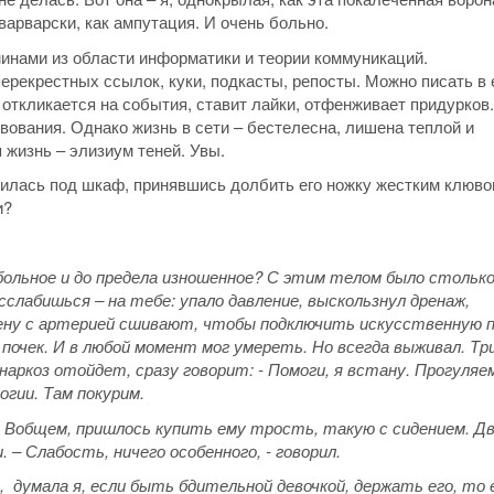
арварски, как ампутация. И очень больно.
инами из области информатики и теории коммуникаций.
екрестных ссылок, куки, подкасты, репосты. Можно писать в 
 откликается на события, ставит лайки, отфенживает придурков.
вования. Однако жизнь в сети – бестелесна, лишена теплой и
 жизнь – элизиум теней. Увы.
абилась под шкаф, принявшись долбить его ножку жестким клювом
и?
 больное и до предела изношенное? С этим телом было стольк
слабишься – на тебе: упало давление, выскользнул дренаж,
ену с артерией сшивают, чтобы подключить искусственную п
очек. И в любой момент мог умереть. Но всегда выживал. Т
к наркоз отойдет, сразу говорит: - Помоги, я встану. Прогуляе
огии. Там покурим.
… Вобщем, пришлось купить ему трость, такую с сидением. Д
 – Слабость, ничего особенного, - говорил.
, думала я, если быть бдительной девочкой, держать его, то 