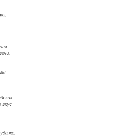
ка,
е
иля.
вечи.
 мы
ийских
а вкус
уда же,