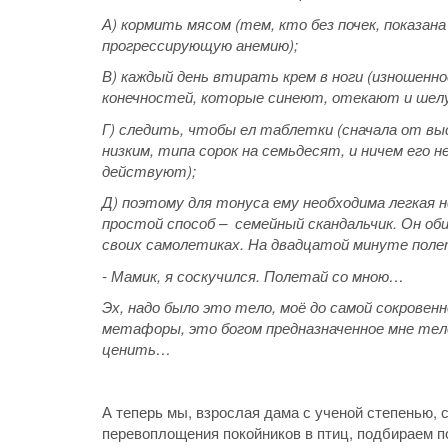
А) кормить мясом (тем, кто без почек, показан
прогрессирующую анемию);
В) каждый день втирать крем в ноги (изношенн
конечностей, которые синеют, отекают и шел
Г) следить, чтобы ел таблетки (сначала от выс
низким, типа сорок на семьдесят, и ничем его 
действуют);
Д) поэтому для тонуса ему необходима легкая 
простой способ – семейный скандальчик. Он об
своих самолетиках. На двадцатой минуте полет
- Мамик, я соскучился. Полетай со мною…
Эх, надо было это тело, моё до самой сокровен
метафоры, это богом предназначенное мне тело,
ценить…
А теперь мы, взрослая дама с ученой степенью,
перевоплощения покойников в птиц, подбираем п