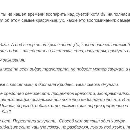
 ты не нашел времени воспарить над суетой хотя бы на полчаси
ия об этом самые красочные, ух, какие это воспоминания: самы
дача. А под вечер он открыл капот. Да, капот нашего автомоб
ишь одно – заведется ли ласточка, если, допустим, продуть с
юч заживания.
ков на всех видах транспорта, не подвел: мотор заурчал, и
шке с кассетами, я достала Криденс. Беги сквозь джунгли.
ое средство семидесяти процентов крепости, экстракт альп
 интоксикацию организма при почечной недостаточности. И н
равда, дорогой, собака: сто граммов, как порция фирменного
 Как?
е нет. Перестали закупать. Способ нам открыл один хирург-
иблизительно чайную ложку, не разбавляя, льешь под язык и т