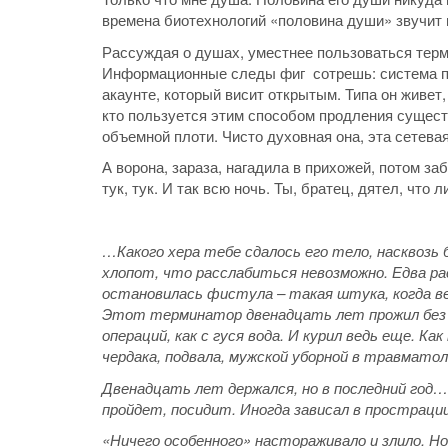
времена биотехнологий «половина души» звучит в
Рассуждая о душах, уместнее пользоваться терм
Информационные следы фиг сотрешь: система пер
акаунте, который висит открытым. Типа он живет,
кто пользуется этим способом продления сущест
объемной плоти. Чисто духовная она, эта сетевая
А ворона, зараза, нагадила в прихожей, потом з
тук, тук. И так всю ночь. Ты, братец, дятел, что л
…Какого хера тебе сдалось его тело, насквозь
хлопот, что расслабиться невозможно. Едва рас
остановилась фистула – такая штука, когда в
Этот терминатор двенадцать лет прожил без п
операций, как с гуся вода. И курил ведь еще. Ка
чердака, подвала, мужской уборной в травматол
Двенадцать лет держался, но в последний год
пройдет, посидит. Иногда зависал в прострации.
«Ничего особенного» настораживало и злило. Но