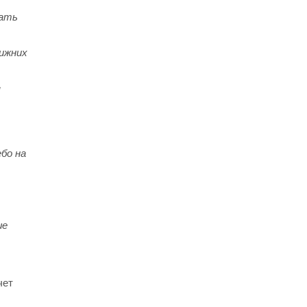
вать
нижних
я
бо на
ше
чет