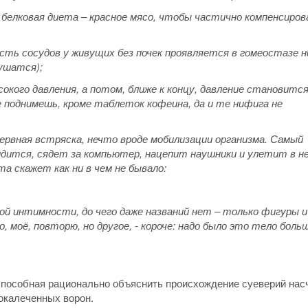
а белковая диета – красное мясо, чтобы частично компенсиро
ость сосудов у живущих без почек проявляется в гомеостазе 
ушатся);
окого давления, а потом, ближе к концу, давление становитс
не поднимешь, кроме таблеток кофеина, да и те нифига не
нервная встряска, нечто вроде мобилизации организма. Самый
идится, сядет за компьютер, нацепит наушники и улетит в не
а скажет как ни в чем не бывало:
ной интимности, до чего даже названий нет – только фигуры и
 моё, повторю, но другое, - короче: надо было это тело боль
 способная рационально объяснить происхождение суеверий нас
окалеченных ворон.