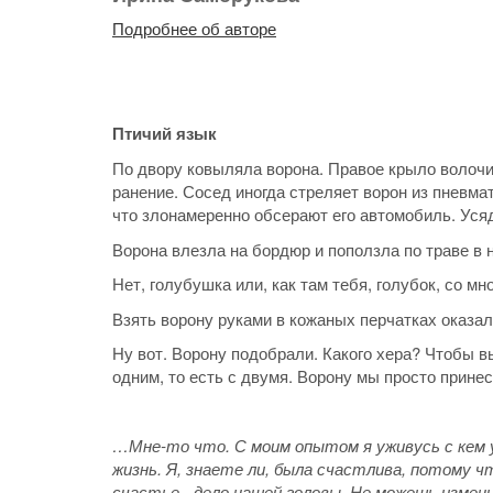
Подробнее об авторе
Птичий язык
По двору ковыляла ворона. Правое крыло волочи
ранение. Сосед иногда стреляет ворон из пневма
что злонамеренно обсерают его автомобиль. Усяду
Ворона влезла на бордюр и поползла по траве в 
Нет, голубушка или, как там тебя, голубок, со мн
Взять ворону руками в кожаных перчатках оказал
Ну вот. Ворону подобрали. Какого хера? Чтобы вы
одним, то есть с двумя. Ворону мы просто принес
…Мне-то что. С моим опытом я уживусь с кем уг
жизнь. Я, знаете ли, была счастлива, потому ч
счастье - дело нашей головы. Не можешь измени