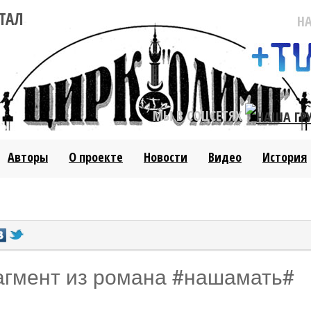
ТАЛ
Н
МЫ В СОЦСЕТЯХ
Авторы
О проекте
Новости
Видео
История
агмент из романа #нашамать#