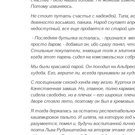
Потому извиняюсь.
Не стоит путать счастье с надеждой. Типа, во
девяносто восьмого, паника. Народ скупает впр
недоступный, все еще продается по старой цен
- Последняя бутылка осталась, - признался мен
просто даром, - добавил он, ибо сразу понял, ч
Стильные покупатели, знающие толк в элитном 
когда этот парень сидел на комсомольских собр
Мы были красивой парой. Он походил на Альбре
худоба. Его, верите ли, всегда принимали за худ
С посещением секонд-хенда ему везло. Куртка п
Качественная замша. Но, главное, полно кармано
сидела свободно, но в плечах – его широких пле
дворе стояло лето, поэтому он был в кремовых
Я тогда держалась за остатки респектабельнос
кашемировое пальто. И шляпа, на которую год н
разумеется, помял и, будучи воспитанной лично
поэта Льва Рубинштейна на втором этаже гос