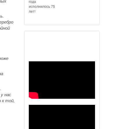
вых
года
исполнилось 75
лет!
ь.
еребро
ойной
Наш видеоканал
роже
на
.
 у нас
 к той,