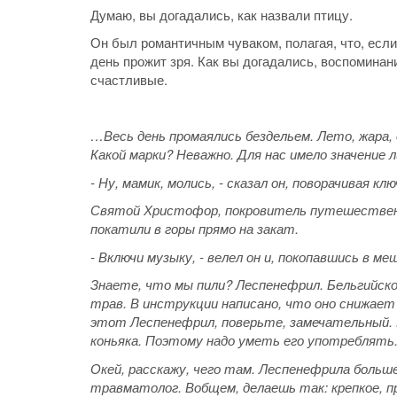
Думаю, вы догадались, как назвали птицу.
Он был романтичным чуваком, полагая, что, если
день прожит зря. Как вы догадались, воспоминан
счастливые.
…Весь день промаялись бездельем. Лето, жара, 
Какой марки? Неважно. Для нас имело значение л
- Ну, мамик, молись, - сказал он, поворачивая кл
Святой Христофор, покровитель путешественни
покатили в горы прямо на закат.
- Включи музыку, - велел он и, покопавшись в ме
Знаете, что мы пили? Леспенефрил. Бельгийск
трав. В инструкции написано, что оно снижает
этот Леспенефрил, поверьте, замечательный. П
коньяка. Поэтому надо уметь его употреблять.
Окей, расскажу, чего там. Леспенефрила больш
травматолог. Вобщем, делаешь так: крепкое, пр