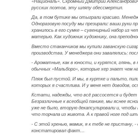
«Националь». Скромный Дмитрий Александрович
русских поэтов, эту шляпу обессмертил.
Да, в том бутике мы отыграли красиво. Менед
Одноразовую посуду мы презирали: ваши руки п
хранилось в его сумке – сувенирный набор из ч
матерью. Как художник художнику, она преподн
Вместо стаканчиков мы купили гаванскую сиг
производства. У менеджера они завалялись: посл
- Ароматные, как в юности, и курятся, глянь,
обычных «Мальборо», которые хер знает чем н
Пляж был пустой. И мы, в куртке и пальто, пил
которых я счастлива. И у меня нет доводов, о
Кстати, надежды, что всё рассосется и будет х
Безразличные к всеобщей панике, мы яснее ясно
уже не было, вторую декапсулировали и, чтобы 
что торчала из живота. А к правой ноге под 
- С этой хренью, мамик, я к тебе не пристану, 
констатировал факт…