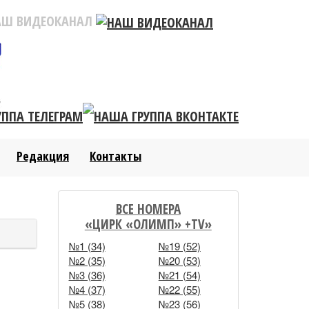
АШ ВИДЕОКАНАЛ
Редакция
Контакты
ВСЕ НОМЕРА
«ЦИРК «ОЛИМП» +TV»
№1 (34)
№19 (52)
№2 (35)
№20 (53)
№3 (36)
№21 (54)
№4 (37)
№22 (55)
№5 (38)
№23 (56)