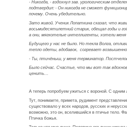
- Никогда, - вздохнул зав. урологическим отдел
подтвердил: - Он никогда не сможет функционир
почему. Очень убедительно.
Зато живой. Ученик Лопаткина сказал, что жив
восьмидесятилетний старик, обещал годы и годы
а они, мягкотелые интеллигенты, хотели меня
Будущего у нас не было. Но текла Волга, отлив
тепло одеты, вдобавок, согревает возвышенно
- Ты, птичёныш, у меня терминатор. Постчело
Было сейчас. Счастье, что мы вот так вдохнов
ценить…
А теперь попробуем ужиться с вороной. С одним
Тут, понимаете, примета, рудимент представлени
существовало у всех народов, русских и нерусски
возможно, это он, вселившийся в птичье тело. Ф
Птичка божья.
Только что мне душа. Половина его души никуда н