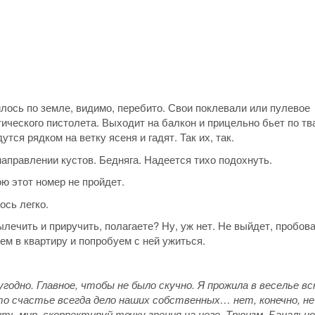
лось по земле, видимо, перебито. Свои поклевали или пулевое
тического пистолета. Выходит на балкон и прицельно бьет по тв
тся рядком на ветку ясеня и гадят. Так их, так.
направлении кустов. Бедняга. Надеется тихо подохнуть.
ою этот номер не пройдет.
ось легко.
лечить и приручить, полагаете? Ну, уж нет. Не выйдет, пробов
ем в квартиру и попробуем с ней ужиться.
одно. Главное, чтобы не было скучно. Я прожила в веселье в
то счастье всегда дело наших собственных… нет, конечно, не 
ть мир, скорректируй точку зрения на него. Трюизм. Банальн