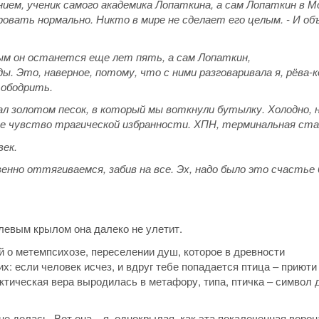
ением, ученик самого академика Лопаткина, а сам Лопаткин в М
овать нормально. Никто в мире не сделает его целым. - И об
ым он останется еще лет пять, а сам Лопаткин,
. Это, наверное, потому, что с ними разговаривала я, рёва-к
 ободрить.
ал золотом песок, в который мы воткнули бутылку. Холодно, 
е чувство трагической избранности. ХПН, терминальная ста
век.
енно оттягиваемся, забив на все. Эх, надо было это счастье
 левым крылом она далеко не улетит.
й о метемпсихозе, переселении душ, которое в древности
х: если человек исчез, и вдруг тебе попадается птица – приюти 
актическая вера выродилась в метафору, типа, птичка – символ 
е делась. Вот она – я, однокрылая, как эта покалеченная ворон