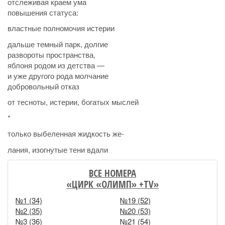
отслеживая краем ума
повышения статуса:
властные полномочия истерии
дальше темный парк, долгие
развороты пространства,
яблоня родом из детства —
и уже другого рода молчание
добровольный отказ
от тесноты, истерии, богатых мыслей
*
только выбеленная жидкость же-
лания, изогнутые тени вдали
ВСЕ НОМЕРА
«ЦИРК «ОЛИМП» +TV»
№1 (34)
№19 (52)
№2 (35)
№20 (53)
№3 (36)
№21 (54)