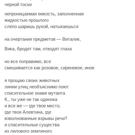
черной тоски
непроницаемая емкость, заполненная
жидкостью прошлого
слепо шаришь рукой, натыкаешься
на очертания предметов — Виталик,
Вика, бродят там, отводят глаза
но все поправимо, все
смешивается как розовое, сиреневое, иное
я прощаю своих животных
линии улиц необъяснимо поют
спасительное знамя мутанта
К., ты уже не так одинока
и все же — где твое место,
где твоя Алевтина, где
взволнованные взрывы речи?
и спасительные существа
из лилового земляного