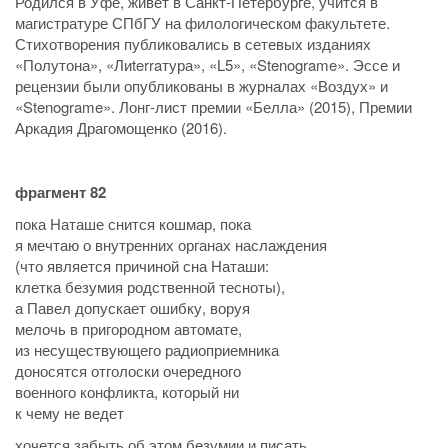
Родился в Уфе, живет в Санкт-Петербурге, учится в
магистратуре СПбГУ на филологическом факультете.
Стихотворения публиковались в сетевых изданиях
«Полутона», «Лиterraтура», «L5», «Stenograme». Эссе и
рецензии были опубликованы в журналах «Воздух» и
«Stenograme». Лонг-лист премии «Белла» (2015), Премии
Аркадия Драгомощенко (2016).
фрагмент 82
пока Наташе снится кошмар, пока
я мечтаю о внутренних органах наслаждения
(что является причиной сна Наташи:
клетка безумия родственной тесноты),
а Павел допускает ошибку, воруя
мелочь в пригородном автомате,
из несуществующего радиоприемника
доносятся отголоски очередного
военного конфликта, который ни
к чему не ведет
хочется забыть об этом безумии и писать