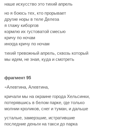
наше искусство это тихий апрель
но я боюсь тех, кто прорывает
другие норы в теле Делеза
я глажу киборгов
кормлю их густоватой смесью
кричу по ночам
иногда кричу по ночам
тихий тревожный апрель, сквозь который
мы идем, не зная, куда и смотреть
фрагмент 95
«Алевтина, Алевтина,
кричали мы на окраине города Хельсинки,
потерявшись в белом парке, где только
молнии кроликов, снег и туман, и дальше
усталые, замерзшие, истратившие
последние деньги на такси до парка