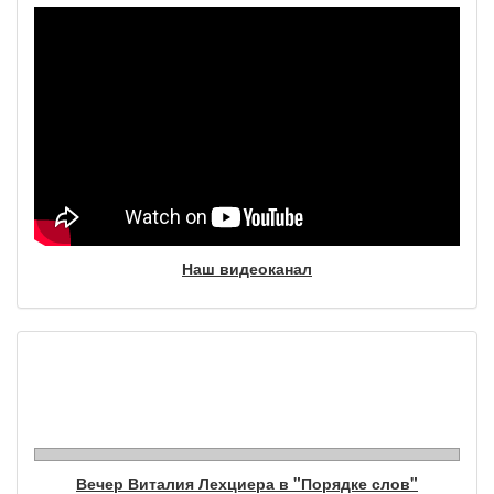
Наш видеоканал
Фотогалерея
Вечер Виталия Лехциера в "Порядке слов"