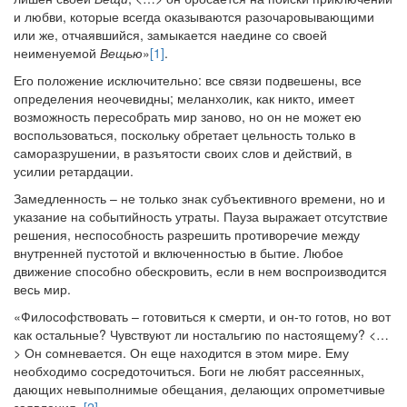
и любви, которые всегда оказываются разочаровывающими
или же, отчаявшийся, замыкается наедине со своей
неименуемой
Вещью
»
[1]
.
Его положение исключительно: все связи подвешены, все
определения неочевидны; меланхолик, как никто, имеет
возможность пересобрать мир заново, но он не может ею
воспользоваться, поскольку обретает цельность только в
саморазрушении, в разъятости своих слов и действий, в
усилии ретардации.
Замедленность – не только знак субъективного времени, но и
указание на событийность утраты. Пауза выражает отсутствие
решения, неспособность разрешить противоречие между
внутренней пустотой и включенностью в бытие. Любое
движение способно обескровить, если в нем воспроизводится
весь мир.
«Философствовать – готовиться к смерти, и он-то готов, но вот
как остальные? Чувствуют ли ностальгию по настоящему? <…
> Он сомневается. Он еще находится в этом мире. Ему
необходимо сосредоточиться. Боги не любят рассеянных,
дающих невыполнимые обещания, делающих опрометчивые