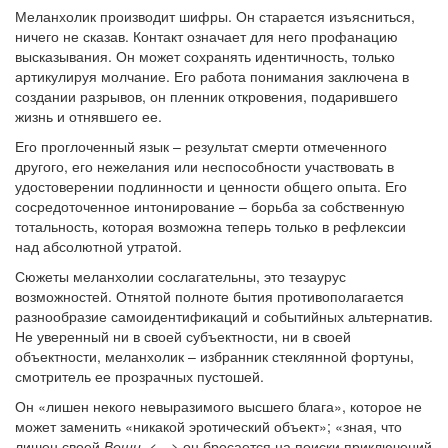
Меланхолик производит шифры. Он старается изъясниться,
ничего не сказав. Контакт означает для него профанацию
высказывания. Он может сохранять идентичность, только
артикулируя молчание. Его работа понимания заключена в
создании разрывов, он пленник откровения, подарившего
жизнь и отнявшего ее.
Его проглоченный язык – результат смерти отмеченного
другого, его нежелания или неспособности участвовать в
удостоверении подлинности и ценности общего опыта. Его
сосредоточенное интонирование – борьба за собственную
тотальность, которая возможна теперь только в рефлексии
над абсолютной утратой.
Сюжеты меланхолии сослагательны, это тезаурус
возможностей. Отнятой полноте бытия противополагается
разнообразие самоидентификаций и событийных альтернатив.
Не уверенный ни в своей субъектности, ни в своей
объектности, меланхолик – избранник стеклянной фортуны,
смотритель ее прозрачных пустошей.
Он «лишен некого невыразимого высшего блага», которое не
может заменить «никакой эротический объект»; «зная, что
лишен своей
Вещи
, <…> он бросается на поиски приключений