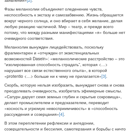
заявления»
[2]
.
Фазы меланхолии объединяет оледенение чувств,
неспособность к экстазу и самозабвению. Жизнь обращается
вокруг черного солнца, и оно вбирает в себя желание, делая
любую реакцию частичной. Мир – театр, и прежде всего
потому, что между разными манифестациями «я» больше нет
очевидного соответствия.
Меланхолик вынужден лицедействовать, поскольку
фрагментарен и «отчужден от экзистенциальных
возможностей Dasein»: «меланхолические расстройство – это
“изолированная способность страдать”, которая <…>
нарушает все связи естественного опыта», в которой
«protentio <…> больше ни к чему не прилагается»
[3]
.
Скорбь, которую нельзя изобразить, вынуждает снова и снова
преодолевать очевидность, изобретать эфемерные смыслы.
«Сатурн дарует семя земных глубин и скрытые сокровища»,
делает промыслителем и предсказателем, переводит
«косность и угрюмую невосприимчивость» в «способность
рассуждения и созерцания»
[4]
.
В этом переплетении рефлексии и ангедонии,
созерцательности и бессилия, самотерзания и борьбы с ничто