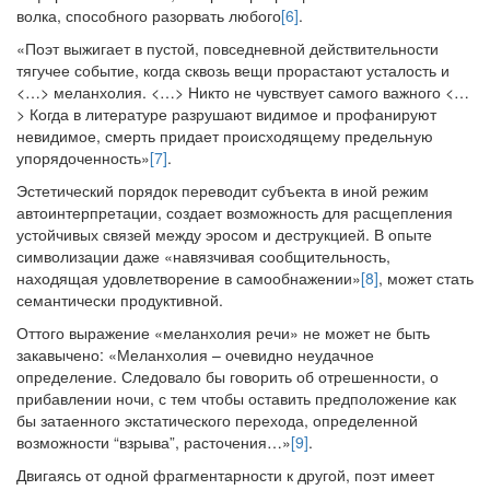
волка, способного разорвать любого
[6]
.
«Поэт выжигает в пустой, повседневной действительности
тягучее событие, когда сквозь вещи прорастают усталость и
<…> меланхолия. <…> Никто не чувствует самого важного <…
> Когда в литературе разрушают видимое и профанируют
невидимое, смерть придает происходящему предельную
упорядоченность»
[7]
.
Эстетический порядок переводит субъекта в иной режим
автоинтерпретации, создает возможность для расщепления
устойчивых связей между эросом и деструкцией. В опыте
символизации даже «навязчивая сообщительность,
находящая удовлетворение в самообнажении»
[8]
, может стать
семантически продуктивной.
Оттого выражение «меланхолия речи» не может не быть
закавычено: «Меланхолия – очевидно неудачное
определение. Следовало бы говорить об отрешенности, о
прибавлении ночи, с тем чтобы оставить предположение как
бы затаенного экстатического перехода, определенной
возможности “взрыва”, расточения…»
[9]
.
Двигаясь от одной фрагментарности к другой, поэт имеет