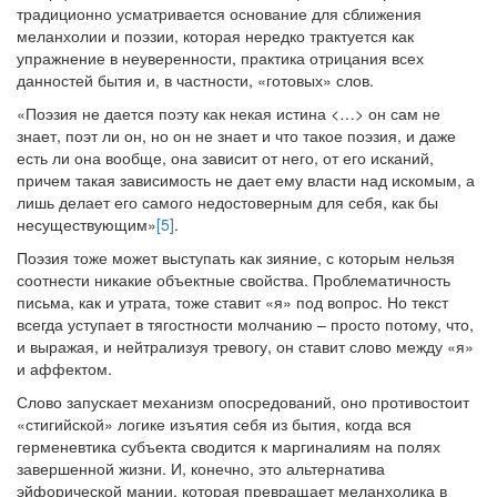
традиционно усматривается основание для сближения
меланхолии и поэзии, которая нередко трактуется как
упражнение в неуверенности, практика отрицания всех
данностей бытия и, в частности, «готовых» слов.
«Поэзия не дается поэту как некая истина <…> он сам не
знает, поэт ли он, но он не знает и что такое поэзия, и даже
есть ли она вообще, она зависит от него, от его исканий,
причем такая зависимость не дает ему власти над искомым, а
лишь делает его самого недостоверным для себя, как бы
несуществующим»
[5]
.
Поэзия тоже может выступать как зияние, с которым нельзя
соотнести никакие объектные свойства. Проблематичность
письма, как и утрата, тоже ставит «я» под вопрос. Но текст
всегда уступает в тягостности молчанию – просто потому, что,
и выражая, и нейтрализуя тревогу, он ставит слово между «я»
и аффектом.
Слово запускает механизм опосредований, оно противостоит
«стигийской» логике изъятия себя из бытия, когда вся
герменевтика субъекта сводится к маргиналиям на полях
завершенной жизни. И, конечно, это альтернатива
эйфорической мании, которая превращает меланхолика в