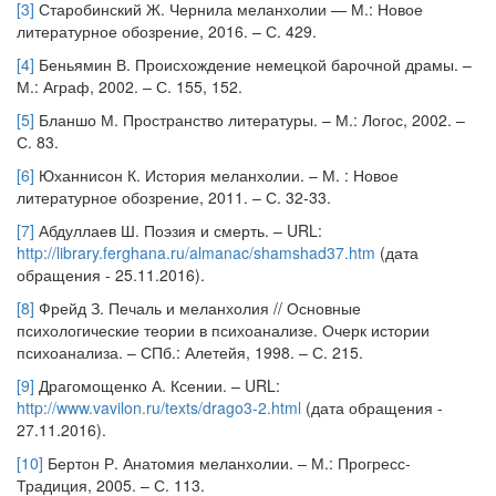
[3]
Старобинский Ж. Чернила меланхолии — М.: Новое
литературное обозрение, 2016. – С. 429.
[4]
Беньямин В. Происхождение немецкой барочной драмы. –
М.: Аграф, 2002. – С. 155, 152.
[5]
Бланшо М. Пространство литературы. – М.: Логос, 2002. –
С. 83.
[6]
Юханнисон К. История меланхолии. – М. : Новое
литературное обозрение, 2011. – С. 32-33.
[7]
Абдуллаев Ш. Поэзия и смерть. – URL:
http://library.ferghana.ru/almanac/shamshad37.htm
(дата
обращения - 25.11.2016).
[8]
Фрейд З. Печаль и меланхолия // Основные
психологические теории в психоанализе. Очерк истории
психоанализа. – СПб.: Алетейя, 1998. – С. 215.
[9]
Драгомощенко А. Ксении. – URL:
http://www.vavilon.ru/texts/drago3-2.html
(дата обращения -
27.11.2016).
[10]
Бертон Р. Анатомия меланхолии. – М.: Прогресс-
Традиция, 2005. – С. 113.