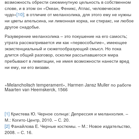
возможность обрести сиюминутную цельность в собственном
слове, и в этом он «Океан, Феникс, Атлас, человеческое
чудо»
[10]
; в отличие от меланхолика, для этого ему не нужны
ни цветы апельсина, ни лимонная корка, ни стиракс, ни любое
другое снадобье.
Разуверение меланхолика – это покушение на его самость;
утрата рассматривается им как «первособытие», имеющее
экзистенциальный и сюжетообразующий смысл. Но пока
длится общий разговор, осколки рассыпавшегося мира
пребывают в левитации, не имея возможности нанести вред
ни ему, ни его визави.
«Melancholisch temperament», Harmen Jansz Muller по работе
Maarten van Heemskerck, 1566
[1]
Кристева Ю. Черное солнце: Депрессия и меланхолия. –
М.: Когито-Центр, 2010. – С. 20.
[2]
Фанайлова Е. Черные костюмы. – М.: Новое издательство,
2008. – С. 16.