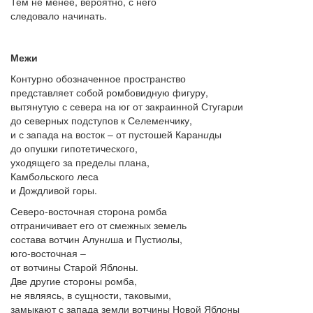
Тем не менее, вероятно, с него
следовало начинать.
Межи
Контурно обозначенное пространство
представляет собой ромбовидную фигуру,
вытянутую с севера на юг от закраинной Стугар
и
и
до северных подступов к Селем
е
нчику,
и с запада на восток – от пустошей Каран
и
ды
до опушки гипотетического,
уходящего за пределы плана,
Камб
о
льского леса
и Дождливой горы.
Северо-восточная сторона ромба
отграничивает его от смежных земель
состава вотчин Алун
и
ша и Пусти
о
лы,
юго-восточная –
от вотчины Старой Ябл
о
ны.
Две другие стороны ромба,
не являясь, в сущности, таковыми,
замыкают с запада земли вотчины Новой Ябл
о
ны