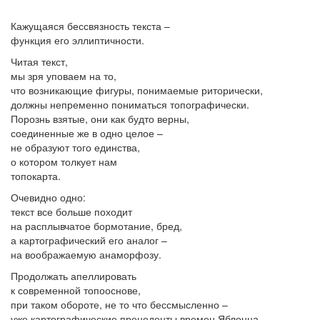
Кажущаяся бессвязность текста –
функция его эллиптичности.
Читая текст,
мы зря уповаем на то,
что возникающие фигуры, понимаемые риторически,
должны непременно пониматься топографически.
Порознь взятые, они как будто верны,
соединенные же в одно целое –
не образуют того единства,
о котором толкует нам
топокарта.
Очевидно одно:
текст все больше походит
на расплывчатое бормотание, бред,
а картографический его аналог –
на воображаемую анаморфозу.
Продолжать апеллировать
к современной топооснове,
при таком обороте, не то что бессмысленно –
уже картографические прецеденты времен Яблонца