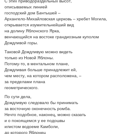
С этих приводораздельных высот,
описываемых линией
господский дом Б
а
нтышей –
Архангело-Михайловская церковь – хребет Могила,
открывается изумительнейший вид
на долину Ябл
о
нского Ярка,
венчающийся на востоке грандиозным куполом
Дождливой горы.
Таковой Дождливую можно видеть
только из Новой Ябл
о
ны.
Потому-то, в ментальном плане,
Дождливая больше принадлежит ей,
чем месту, на котором расположена, –
за пределами плана
геометрического.
По сути дела,
Дождливую следовало бы принимать
за восточную оконечность ромба.
Нечто подобное, наконец, можно сказать
и о покоящемся у ее подошвы
илистом водоеме Камб
о
ли,
до которого Ябл
о
нец