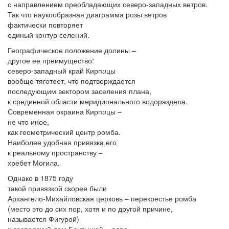
с направлением преобладающих северо-западных ветров.
Так что наукообразная диаграмма розы ветров
фактически повторяет
единый контур селений.
Географическое положение долины –
другое ее преимущество:
северо-западный край Кирп
и
цы
вообще тяготеет, что подтверждается
последующим вектором заселения плана,
к срединной области меридионального водораздела.
Современная окраина Кирп
и
цы –
не что иное,
как геометрический центр ромба.
Наиболее удобная привязка его
к реальному пространству –
хребет Могила.
Однако в 1875 году
такой привязкой скорее были
Архангело-Михайловская церковь – перекрестье ромба
(место это до сих пор, хотя и по другой причине,
называется Фигурой)