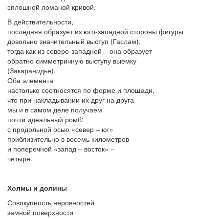
сплошной ломаной кривой.
В действительности,
последняя образует из юго-западной стороны фигуры
довольно значительный выступ (Гасл
а
м),
тогда как из северо-западной – она образует
обратно симметричную выступу выемку
(Закаран
и
дье).
Оба элемента
настолько соотносятся по форме и площади,
что при накладывании их друг на друга
мы и в самом деле получаем
почти идеальный ромб:
с продольной осью «север – юг»
приблизительно в восемь километров
и поперечной «запад – восток» –
четыре.
Холмы и долины
Совокупность неровностей
земной поверхности