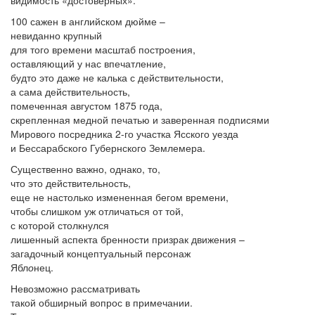
видимость «достоверных».
100 сажен в английском дюйме –
невиданно крупный
для того времени масштаб построения,
оставляющий у нас впечатление,
будто это даже не калька с действительности,
а сама действительность,
помеченная августом 1875 года,
скрепленная медной печатью и заверенная подписями
Мирового посредника 2-го участка Ясского уезда
и Бессарабского Губернского Землемера.
Существенно важно, однако, то,
что это действительность,
еще не настолько измененная бегом времени,
чтобы слишком уж отличаться от той,
с которой столкнулся
лишенный аспекта бренности призрак движения –
загадочный концептуальный персонаж
Ябл
о
нец.
Невозможно рассматривать
такой обширный вопрос в примечании.