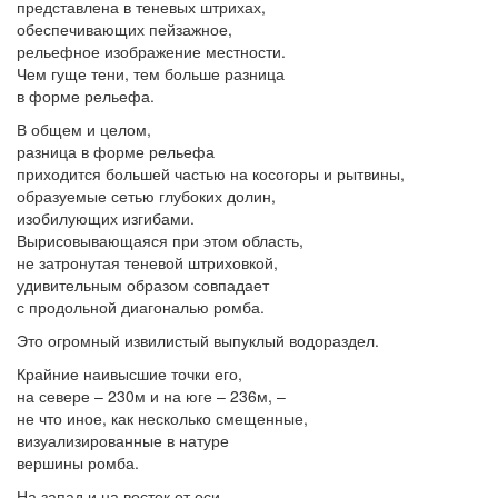
представлена в теневых штрихах,
обеспечивающих пейзажное,
рельефное изображение местности.
Чем гуще тени, тем больше разница
в форме рельефа.
В общем и целом,
разница в форме рельефа
приходится большей частью на косогоры и рытвины,
образуемые сетью глубоких долин,
изобилующих изгибами.
Вырисовывающаяся при этом область,
не затронутая теневой штриховкой,
удивительным образом совпадает
с продольной диагональю ромба.
Это огромный извилистый выпуклый водораздел.
Крайние наивысшие точки его,
на севере – 230м и на юге – 236м, –
не что иное, как несколько смещенные,
визуализированные в натуре
вершины ромба.
На запад и на восток от оси