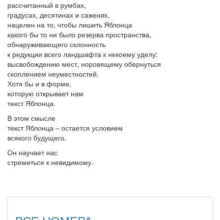
рассчитанный в румбах,
градусах, десятинах и сажен
я
х,
нацелен на то, чтобы лишить Ябл
о
нца
какого бы то ни было резерва пространства,
обнаруживающего склонность
к редукции всего ландшафта к некоему уделу:
высвобождению мест, норовящему обернуться
скоплением неуместностей.
Хотя бы и в форме,
которую открывает нам
текст Ябл
о
нца.
В этом смысле
текст Ябл
о
нца – остается условием
всякого будущего.
Он научает нас
стремиться к невидимому.