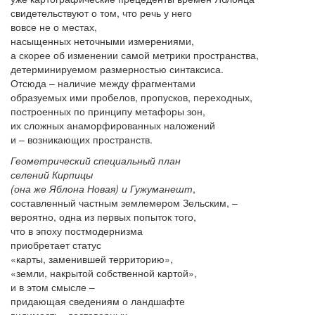
свидетельствуют о том, что речь у него
вовсе не о местах,
насыщенных неточными измерениями,
а скорее об изменении самой метрики пространства,
детерминируемом размерностью синтаксиса.
Отсюда – наличие между фрагментами
образуемых ими пробелов, пропусков, переходных,
построенных по принципу метафоры зон,
их сложных анаморфированных наложений
и – возникающих пространств.
Геометрический специальный план
селений Кирпицы
(она же Яблона Новая) и Гужуманешт
,
составленный частным землемером Зельским, –
вероятно, одна из первых попыток того,
что в эпоху постмодернизма
приобретает статус
«карты, заменившей территорию»,
«земли, накрытой собственной картой»,
и в этом смысле –
придающая сведениям о ландшафте