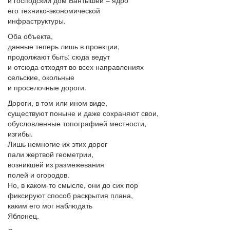
и господский дом Б
а
нтышей – ядро
его технико-экономической
инфраструктуры.
Оба объекта,
данные теперь лишь в проекции,
продолжают быть: сюда ведут
и отсюда отходят во всех направлениях
сельские, окольные
и проселочные дороги.
Дороги, в том или ином виде,
существуют поныне и даже сохраняют свои,
обусловленные топографией местности,
изгибы.
Лишь немногие их этих дорог
пали жертвой геометрии,
возникшей из размежевания
полей и огородов.
Но, в каком-то смысле, они до сих пор
фиксируют способ раскрытия плана,
каким его мог наблюдать
Ябл
о
нец.