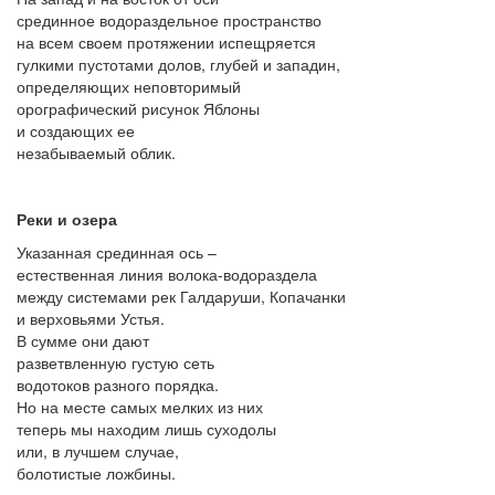
срединное водораздельное пространство
на всем своем протяжении испещряется
гулкими пустотами долов, глубей и западин,
определяющих неповторимый
орографический рисунок Ябл
о
ны
и создающих ее
незабываемый облик.
Реки и озера
Указанная срединная ось –
естественная линия волока-водораздела
между системами рек Галдар
у
ши, Копач
а
нки
и верховьями Устья.
В сумме они дают
разветвленную густую сеть
водотоков разного порядка.
Но на месте самых мелких из них
теперь мы находим лишь суходолы
или, в лучшем случае,
болотистые ложбины.