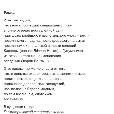
Рамка
Итак, мы видим,
что
Геометрический специальный план
вполне отвечал поставленной цели
наитщательнейшего и щепетильного учета «земли
поселянского надела, последовавшего на выкуп
поселянами Копач
а
нской волости селений
Кирп
и
цы (она же Ябл
о
на Новая) и Гужуман
е
шт
из вотчины того же наименования
владения Дворян Б
а
нтыш».
Это, однако, не могло спасти от того,
что, в попытке охарактеризовать экономическое,
политическое, социальное и проч.
положение деревенских захолустий,
называлось в Европе модным,
по тем временам, словечком –
абсентеизм.
В сущности говоря,
Геометрический специальный план
,