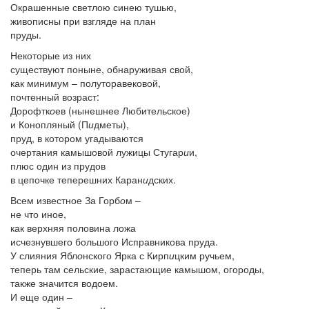
Окрашенные светлою синею тушью,
живописны при взгляде на план
пруды.
Некоторые из них
существуют поныне, обнаруживая свой,
как минимум – полуторавековой,
почтенный возраст:
Дорофтк
о
ев (нынешнее Любительское)
и Конопляный (П
и
дметы),
пруд, в котором угадываются
очертания камышовой лужицы Стугар
и
и,
плюс один из прудов
в цепочке теперешних Каран
и
дских.
Всем известное За Горб
о
м –
не что иное,
как верхняя половина ложа
исчезнувшего большого Исправникова пруда.
У слияния Ябл
о
нского Ярка с Кирп
и
цким ручьем,
теперь там сельские, зарастающие камышом, огороды,
также значится водоем.
И еще один –