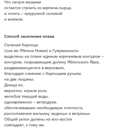
Что лачуги-мазанки
остается строить из кирпича-сырца,
а топить – кукурузной соломой
и кизяком.
Способ заселения плана
Селения Кирп
и
ца
(она же Ябл
о
на Новая) и Гужуман
е
шты
выделены на плане единым коричневым контуром –
контуром, покрывающим долину Ябл
о
нского Ярка,
раздваивающегося в верховьях,
благодаря слиянию с Кирп
и
цким ручьем,
на две лощины.
Днища их,
вероятно, играли роль
желобов текущей воды,
одновременно – ветродуев,
обеспечивавших необходимую плотность
расположения мельниц: водяных и ветряных.
Общий уклон долины на юго-восток
совпадает, к тому же,