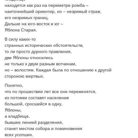
находится как раз на периметре ромба –
наиточнейший ориентир, но – незримый страж,
его незримых границ.
Дальше на юго-восток и юг –
Ябл
о
на Старая.
В силу каких-то
странных исторических обстоятельств,
то ли просто дурного правления,
две Ябл
о
ны относились
не только к двум разным вотчинам,
но – волостям. Каждая была по отношению к другой
стороною мертвых.
Понятно,
что по прошествии лет все они переженятся,
их потомки составят население
большой, сросшейся в одну,
Ябл
о
ны,
а кладбище,
бывшее линией разделения,
станет местом собора и поминовения
всех усопших.