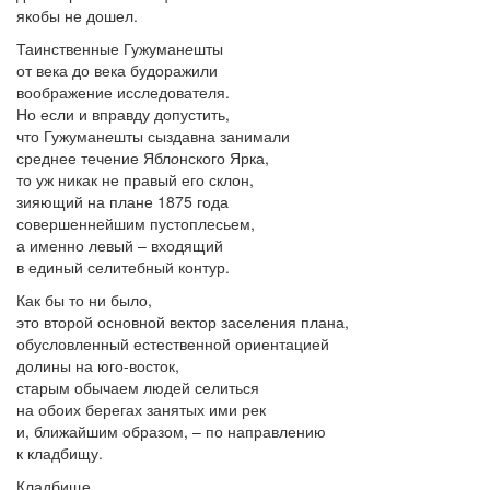
якобы не дошел.
Таинственные Гужуман
е
шты
от века до века будоражили
воображение исследователя.
Но если и вправду допустить,
что Гужуман
е
шты сыздавна занимали
среднее течение Ябл
о
нского Ярка,
то уж никак не правый его склон,
зияющий на плане 1875 года
совершеннейшим пустоплесьем,
а именно левый – входящий
в единый селитебный контур.
Как бы то ни было,
это второй основной вектор заселения плана,
обусловленный естественной ориентацией
долины на юго-восток,
старым обычаем людей селиться
на обоих берегах занятых ими рек
и, ближайшим образом, – по направлению
к кладбищу.
Кладбище