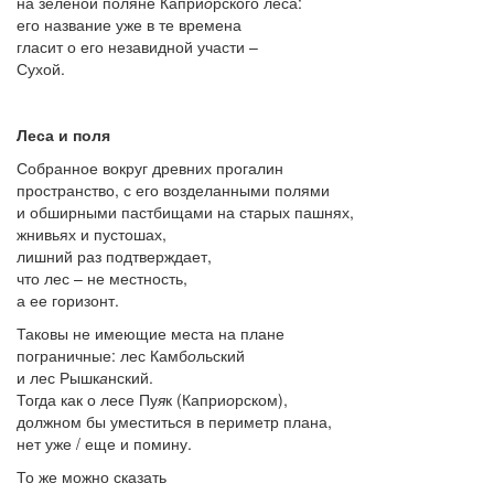
на зеленой поляне Капри
о
рского леса:
его название уже в те времена
гласит о его незавидной участи –
Сухой.
Леса и поля
Собранное вокруг древних прогалин
пространство, с его возделанными полями
и обширными пастбищами на старых пашнях,
жнивьях и пустошах,
лишний раз подтверждает,
что лес – не местность,
а ее горизонт.
Таковы не имеющие места на плане
пограничные: лес Камб
о
льский
и лес Рышк
а
нский.
Тогда как о лесе Пу
я
к (Капри
о
рском),
должном бы уместиться в периметр плана,
нет уже / еще и помину.
То же можно сказать