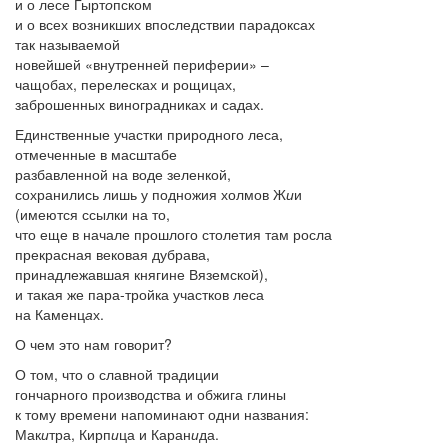
и о лесе Гырт
о
пском
и о всех возникших впоследствии парадоксах
так называемой
новейшей «внутренней периферии» –
чащобах, перелесках и рощицах,
заброшенных виноградниках и садах.
Единственные участки природного леса,
отмеченные в масштабе
разбавленной на воде зеленкой,
сохранились лишь у подножия холмов Ж
и
и
(имеются ссылки на то,
что еще в начале прошлого столетия там росла
прекрасная вековая дубрава,
принадлежавшая княгине Вяземской),
и такая же пара-тройка участков леса
на Каменц
а
х.
О чем это нам говорит?
О том, что о славной традиции
гончарного производства и обжига глины
к тому времени напоминают одни названия:
Мак
и
тра, Кирп
и
ца и Каран
и
да.