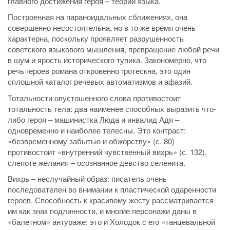
главного достижения героя – теории языка.
Построенная на параноидальных сближениях, она
совершенно несостоятельна, но в то же время очень
характерна, поскольку проявляет разрушенность
советского языкового мышления, превращение любой речи
в шум и ярость исторического тупика. Закономерно, что
речь героев романа откровенно гротескна, это один
сплошной каталог речевых автоматизмов и афазий.
Тотальности опустошенного слова противостоит
тотальность тела: два наименее способных выразить что-
либо героя – машинистка Люда и инвалид Адя –
одновременно и наиболее телесны. Это контраст:
«безвременному забытью и обжорству» (с. 80)
противостоит «внутренний чувственный вихрь» (с. 132),
слепоте желания – осознанное девство селенита.
Вихрь – неслучайный образ: писатель очень
последователен во внимании к пластической одаренности
героев. Способность к красивому жесту рассматривается
им как знак подлинности, и многие персонажи даны в
«балетном» антураже: это и Холодок с его «танцевальной