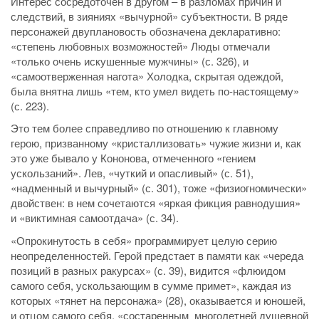
Интерес сосредоточен в другом – в разломах причин и
следствий, в зияниях «вычурной» субъектности. В ряде
персонажей двуплановость обозначена декларативно:
«степень любовных возможностей» Люды отмечали
«только очень искушенные мужчины» (с. 326), и
«самоотверженная нагота» Холодка, скрытая одеждой,
была внятна лишь «тем, кто умел видеть по-настоящему»
(с. 223).
Это тем более справедливо по отношению к главному
герою, призванному «кристаллизовать» чужие жизни и, как
это уже бывало у Кононова, отмеченного «гением
ускользаний». Лев, «чуткий и опасливый» (с. 51),
«надменный и вычурный» (с. 301), тоже «физиогномически»
двойствен: в нем сочетаются «яркая фикция равнодушия»
и «виктимная самоотдача» (с. 34).
«Опрокинутость в себя» программирует целую серию
неопределенностей. Герой предстает в памяти как «череда
позиций в разных ракурсах» (с. 39), видится «флюидом
самого себя, ускользающим в сумме примет», каждая из
которых «тянет на персонажа» (28), оказывается и юношей,
и отцом самого себя, «состаренным многолетней душевной