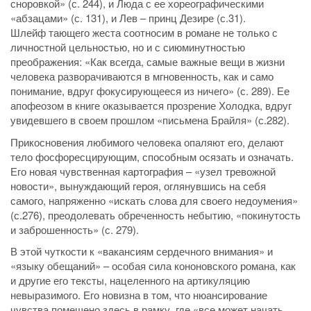
сноровкой» (с. 244), и Люда с ее хореографическими
«абзацами» (с. 131), и Лев – принц Дезире (с.31).
Шлейф тающего жеста соотносим в романе не только с
личностной цельностью, но и с сиюминутностью
преображения: «Как всегда, самые важные вещи в жизни
человека разворачиваются в мгновенность, как и само
понимание, вдруг фокусирующееся из ничего» (с. 289). Ее
апофеозом в книге оказывается прозрение Холодка, вдруг
увидевшего в своем прошлом «письмена Брайля» (с.282).
Прикосновения любимого человека опаляют его, делают
тело фосфоресцирующим, способным осязать и означать.
Его новая чувственная картография – «узел тревожной
новости», вынуждающий героя, оглянувшись на себя
самого, напряженно «искать слова для своего недоумения»
(с.276), преодолевать обреченность небытию, «покинутость
и заброшенность» (с. 279).
В этой чуткости к «вакансиям сердечного внимания» и
«языку обещаний» – особая сила кононовского романа, как
и другие его тексты, нацеленного на артикуляцию
невыразимого. Его новизна в том, что нюансирование
чувства помещено здесь в рамку, где «все может начать