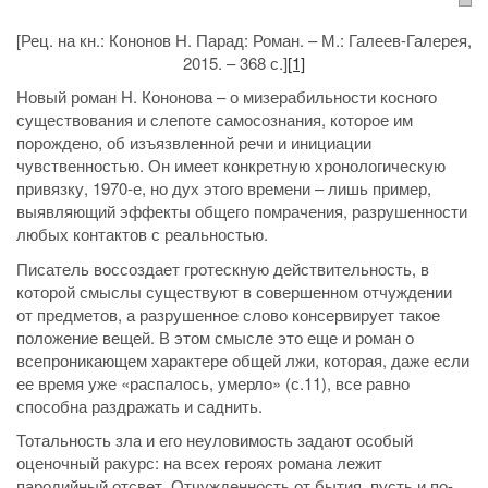
[Рец. на кн.: Кононов Н. Парад: Роман. – М.: Галеев-Галерея,
2015. – 368 с.]
[1]
Новый роман Н. Кононова – о мизерабильности косного
существования и слепоте самосознания, которое им
порождено, об изъязвленной речи и инициации
чувственностью. Он имеет конкретную хронологическую
привязку, 1970-е, но дух этого времени – лишь пример,
выявляющий эффекты общего помрачения, разрушенности
любых контактов с реальностью.
Писатель воссоздает гротескную действительность, в
которой смыслы существуют в совершенном отчуждении
от предметов, а разрушенное слово консервирует такое
положение вещей. В этом смысле это еще и роман о
всепроникающем характере общей лжи, которая, даже если
ее время уже «распалось, умерло» (с.11), все равно
способна раздражать и саднить.
Тотальность зла и его неуловимость задают особый
оценочный ракурс: на всех героях романа лежит
пародийный отсвет. Отчужденность от бытия, пусть и по-