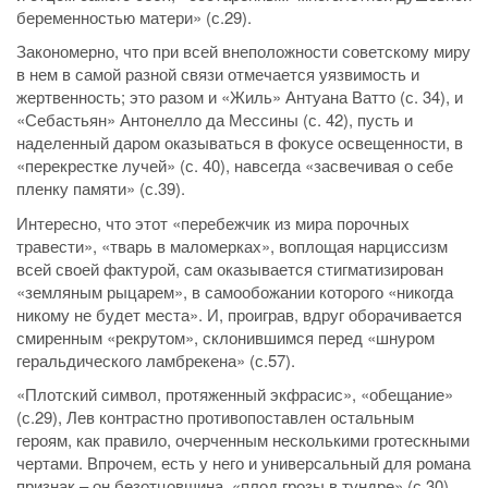
беременностью матери» (с.29).
Закономерно, что при всей внеположности советскому миру
в нем в самой разной связи отмечается уязвимость и
жертвенность; это разом и «Жиль» Антуана Ватто (с. 34), и
«Себастьян» Антонелло да Мессины (с. 42), пусть и
наделенный даром оказываться в фокусе освещенности, в
«перекрестке лучей» (с. 40), навсегда «засвечивая о себе
пленку памяти» (с.39).
Интересно, что этот «перебежчик из мира порочных
травести», «тварь в маломерках», воплощая нарциссизм
всей своей фактурой, сам оказывается стигматизирован
«земляным рыцарем», в самообожании которого «никогда
никому не будет места». И, проиграв, вдруг оборачивается
смиренным «рекрутом», склонившимся перед «шнуром
геральдического ламбрекена» (с.57).
«Плотский символ, протяженный экфрасис», «обещание»
(с.29), Лев контрастно противопоставлен остальным
героям, как правило, очерченным несколькими гротескными
чертами. Впрочем, есть у него и универсальный для романа
признак – он безотцовщина, «плод грозы в тундре» (с.30),