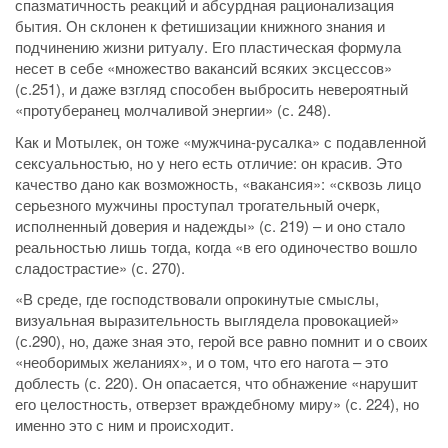
спазматичность реакций и абсурдная рационализация
бытия. Он склонен к фетишизации книжного знания и
подчинению жизни ритуалу. Его пластическая формула
несет в себе «множество вакансий всяких эксцессов»
(с.251), и даже взгляд способен выбросить невероятный
«протуберанец молчаливой энергии» (с. 248).
Как и Мотылек, он тоже «мужчина-русалка» с подавленной
сексуальностью, но у него есть отличие: он красив. Это
качество дано как возможность, «вакансия»: «сквозь лицо
серьезного мужчины проступал трогательный очерк,
исполненный доверия и надежды» (с. 219) – и оно стало
реальностью лишь тогда, когда «в его одиночество вошло
сладострастие» (с. 270).
«В среде, где господствовали опрокинутые смыслы,
визуальная выразительность выглядела провокацией»
(с.290), но, даже зная это, герой все равно помнит и о своих
«необоримых желаниях», и о том, что его нагота – это
доблесть (с. 220). Он опасается, что обнажение «нарушит
его целостность, отверзет враждебному миру» (с. 224), но
именно это с ним и происходит.