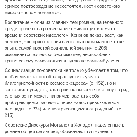
зримое подтверждение несостоятельности советского
мифа о «новом человеке».
Воспитание – одна из главных тем романа, нацеленного,
среди прочего, на развенчание оживающих время от
времени советских идеологем. Кононов показывает, как
человек, «не приобретший в интернатском малолетстве
опыта самой простой социальной жизни» (с.206),
оказывается житейски беспомощен, неспособен к
критическому самоанализу и пугающе сомнамбуличен.
Социализация по-советски не только убеждает в том, что
любая мелочь способна «распустить узелок
благопристойности в космос эксцесса» (с. 152), но и
заставляет увидеть, как герой оказывается ввергнут в ряд
слепых зон и может, например, застать себя
пробирающимся зачем-то через «хаос привокзальной
площади» (с.234) или «сотрясающимся от рыданий» (с.
215).
Советские Диоскуры Мотылек и Холодок, наделенные в
романе общей фамилией, обозначают тип «ученого