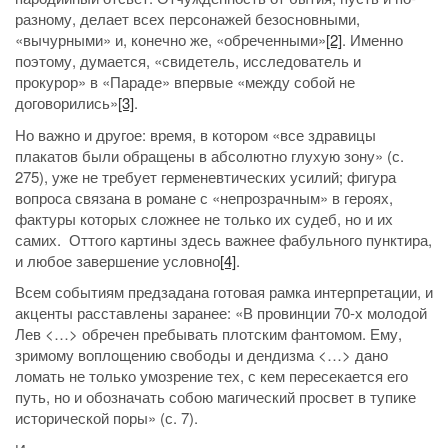
разному, делает всех персонажей безосновными,
«вычурными» и, конечно же, «обреченными»
[2]
. Именно
поэтому, думается, «свидетель, исследователь и
прокурор» в «Параде» впервые «между собой не
договорились»
[3]
.
Но важно и другое: время, в котором «все здравицы
плакатов были обращены в абсолютно глухую зону» (с.
275), уже не требует герменевтических усилий; фигура
вопроса связана в романе с «непрозрачным» в героях,
фактуры которых сложнее не только их судеб, но и их
самих. Оттого картины здесь важнее фабульного пунктира,
и любое завершение условно
[4]
.
Всем событиям предзадана готовая рамка интерпретации, и
акценты расставлены заранее: «В провинции 70-х молодой
Лев <…> обречен пребывать плотским фантомом. Ему,
зримому воплощению свободы и дендизма <…> дано
ломать не только умозрение тех, с кем пересекается его
путь, но и обозначать собою магический просвет в тупике
исторической поры» (с. 7).