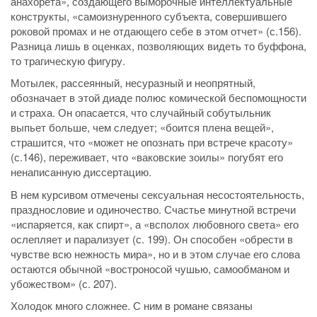
анахорета», создающего выморочные интеллектуальные
конструкты, «самоизнуренного субъекта, совершившего
роковой промах и не отдающего себе в этом отчет» (с.156).
Разница лишь в оценках, позволяющих видеть то буффона,
то трагическую фигуру.
Мотылек, рассеянный, несуразный и неопрятный,
обозначает в этой диаде полюс комической беспомощности
и страха. Он опасается, что случайный собутыльник
выпьет больше, чем следует; «боится плена вещей»,
страшится, что «может не опознать при встрече красоту»
(с.146), переживает, что «ваковские зоилы» погубят его
ненаписанную диссертацию.
В нем курсивом отмечены сексуальная несостоятельность,
празднословие и одиночество. Счастье минутной встречи
«испаряется, как спирт», а «всполох любовного света» его
ослепляет и парализует (с. 199). Он способен «обрести в
чувстве всю нежность мира», но и в этом случае его слова
остаются обычной «востроносой чушью, самообманом и
убожеством» (с. 207).
Холодок много сложнее. С ним в романе связаны