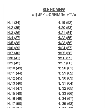
ВСЕ НОМЕРА
«ЦИРК «ОЛИМП» +TV»
№1 (34)
№19 (52)
№2 (35)
№20 (53)
№3 (36)
№21 (54)
№4 (37)
№22 (55)
№5 (38)
№23 (56)
№6 (39)
№24 (57)
№7 (40)
№25 (58)
№8 (41)
№26 (59)
№9 (42)
№27 (60)
№10 (43)
№ 28 (61)
№11 (44)
№ 29 (62)
№12 (45)
№ 30 (63)
№13 (46)
№ 31 (64)
№14 (47)
№ 32 (65)
№15 (48)
№ 33 (66)
№16 (49)
№ 34 (67)
№17 (50)
№ 35 (68)