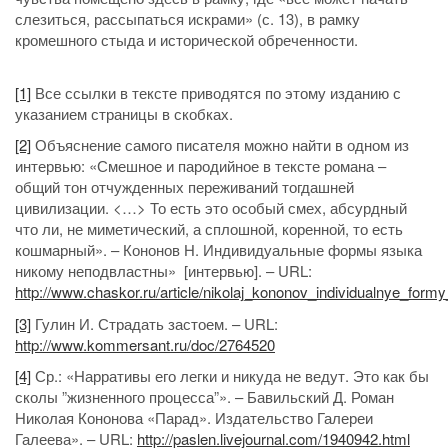
слезиться, рассыпаться искрами» (с. 13), в рамку
кромешного стыда и исторической обреченности.
[1]
Все ссылки в тексте приводятся по этому изданию с
указанием страницы в скобках.
[2]
Объяснение самого писателя можно найти в одном из
интервью: «Смешное и пародийное в тексте романа –
общий тон отчужденных переживаний тогдашней
цивилизации. <…> То есть это особый смех, абсурдный
что ли, не миметический, а сплошной, коренной, то есть
кошмарный». – Кононов Н. Индивидуальные формы языка
никому неподвластны» [интервью]. – URL:
http://www.chaskor.ru/article/nikolaj_kononov_individualnye_f
[3]
Гулин И. Страдать застоем. – URL:
http://www.kommersant.ru/doc/2764520
[4]
Ср.: «Нарративы его легки и никуда не ведут. Это как бы
сколы ”жизненного процесса”». – Бавильский Д. Роман
Николая Кононова «Парад». Издательство Галереи
Галеева». – URL:
http://paslen.livejournal.com/1940942.html