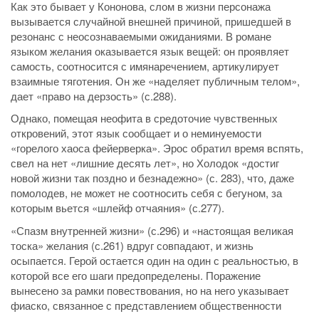
Как это бывает у Кононова, слом в жизни персонажа
вызывается случайной внешней причиной, пришедшей в
резонанс с неосознаваемыми ожиданиями. В романе
языком желания оказывается язык вещей: он проявляет
самость, соотносится с имянаречением, артикулирует
взаимные тяготения. Он же «наделяет публичным телом»,
дает «право на дерзость» (с.288).
Однако, помещая неофита в средоточие чувственных
откровений, этот язык сообщает и о неминуемости
«горелого хаоса фейерверка». Эрос обратил время вспять,
свел на нет «лишние десять лет», но Холодок «достиг
новой жизни так поздно и безнадежно» (с. 283), что, даже
помолодев, не может не соотносить себя с бегуном, за
которым вьется «шлейф отчаяния» (с.277).
«Спазм внутренней жизни» (с.296) и «настоящая великая
тоска» желания (с.261) вдруг совпадают, и жизнь
осыпается. Герой остается один на один с реальностью, в
которой все его шаги предопределены. Поражение
вынесено за рамки повествования, но на него указывает
фиаско, связанное с представлением общественности