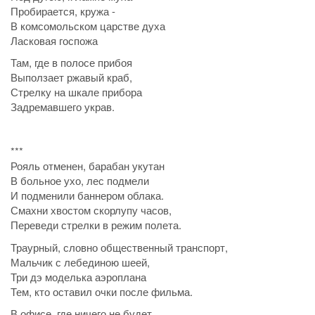
Пробирается, кружа -
В комсомольском царстве духа
Ласковая госпожа
Там, где в полосе прибоя
Выползает ржавый краб,
Стрелку на шкале прибора
Задремавшего украв.
***
Рояль отменен, барабан укутан
В больное ухо, лес подмели
И подменили баннером облака.
Смахни хвостом скорлупу часов,
Переведи стрелки в режим полета.
Траурный, словно общественный транспорт,
Мальчик с лебединою шеей,
Три дэ моделька аэроплана
Тем, кто оставил очки после фильма.
В офисе, где ничего не будет