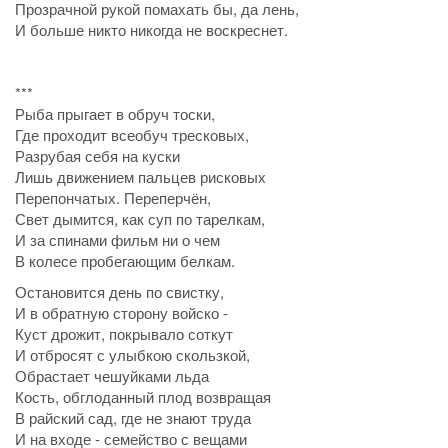
Прозрачной рукой помахать бы, да лень,
И больше никто никогда не воскреснет.
***
Рыба прыгает в обруч тоски,
Где проходит всеобуч тресковых,
Разрубая себя на куски
Лишь движением пальцев рисковых
Перепончатых. Переперчён,
Свет дымится, как суп по тарелкам,
И за спинами фильм ни о чем
В колесе пробегающим белкам.
Остановится день по свистку,
И в обратную сторону войско -
Куст дрожит, покрывало соткут
И отбросят с улыбкою скользкой,
Обрастает чешуйками льда
Кость, обглоданный плод возвращая
В райский сад, где не знают труда
И на входе - семейство с вещами