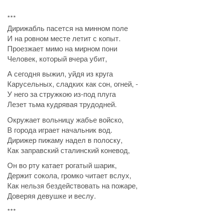
***
Дирижабль пасется на минном поле
И на ровном месте летит с копыт.
Проезжает мимо на мирном пони
Человек, который вчера убит,
А сегодня выжил, уйдя из круга
Карусельных, сладких как сон, огней, -
У него за стружкою из-под плуга
Лезет тьма кудрявая трудодней.
Окружает вольницу жабье войско,
В города играет начальник вод.
Дирижер пижаму надел в полоску,
Как заправский сталинский коневод,
Он во рту катает рогатый шарик,
Держит сокола, громко читает вслух,
Как нельзя бездействовать на пожаре,
Доверяя девушке и веслу.
***