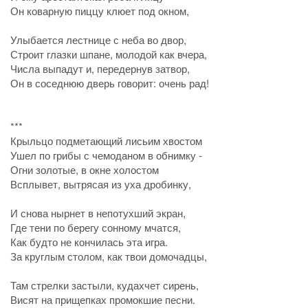
Он коварную пиццу клюет под окном,
Улыбается лестнице с неба во двор,
Строит глазки шпане, молодой как вчера,
Числа выпадут и, передернув затвор,
Он в соседнюю дверь говорит: очень рад!
***
Крыльцо подметающий лисьим хвостом
Ушел по грибы с чемоданом в обнимку -
Огни золотые, в окне холостом
Всплывет, вытрясая из уха дробинку,
И снова нырнет в непотухший экран,
Где тени по берегу сонному мчатся,
Как будто не кончилась эта игра.
За круглым столом, как твои домочадцы,
Там стрелки застыли, кудахчет сирень,
Висят на прищепках промокшие песни.