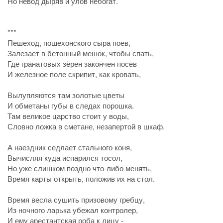
Но невод дыряв и улов небогат.
***
Пешеход, пошехонского сыра поев,
Залезает в бетонный мешок, чтобы спать,
Где гранатовых зёрен закончен посев
И железное поле скрипит, как кровать,
Вылупляются там золотые цветы
И обметаны губы в следах порошка.
Там великое царство стоит у воды,
Словно ложка в сметане, незапертой в шкаф.
А наездник седлает стального коня,
Вычисляя куда испарился тосол,
Но уже слишком поздно что-либо менять,
Время карты открыть, положив их на стол.
Время весла сушить призовому гребцу,
Из ночного ларька убежал контролер,
И ему арестантская роба к лицу -