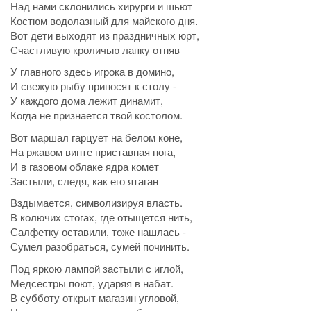
Над нами склонились хирурги и шьют
Костюм водолазный для майского дня.
Вот дети выходят из праздничных юрт,
Счастливую кроличью лапку отняв
У главного здесь игрока в домино,
И свежую рыбу приносят к столу -
У каждого дома лежит динамит,
Когда не признается твой костолом.
Вот маршал гарцует на белом коне,
На ржавом винте приставная нога,
И в газовом облаке ядра комет
Застыли, следя, как его ятаган
Вздымается, символизируя власть.
В колючих стогах, где отыщется нить,
Салфетку оставили, тоже нашлась -
Сумел разобраться, сумей починить.
Под яркою лампой застыли с иглой,
Медсестры поют, ударяя в набат.
В субботу открыт магазин угловой,