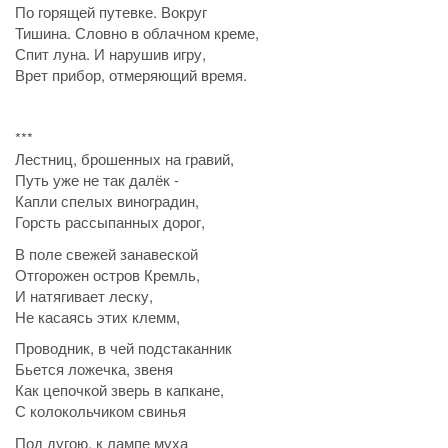
По горящей путевке. Вокруг
Тишина. Словно в облачном креме,
Спит луна. И нарушив игру,
Врет прибор, отмеряющий время.
***
Лестниц, брошенных на гравий,
Путь уже не так далёк -
Капли спелых виноградин,
Горсть рассыпанных дорог,
В поле свежей занавеской
Отгорожен остров Кремль,
И натягивает леску,
Не касаясь этих клемм,
Проводник, в чей подстаканник
Бьется ложечка, звеня
Как цепочкой зверь в капкане,
С колокольчиком свинья
Под дугою, к лампе муха