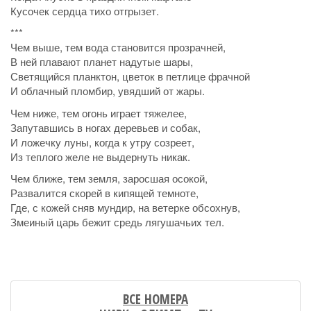
Кусочек сердца тихо отгрызет.
***
Чем выше, тем вода становится прозрачней,
В ней плавают планет надутые шары,
Светящийся планктон, цветок в петлице фрачной
И облачный пломбир, увядший от жары.
Чем ниже, тем огонь играет тяжелее,
Запутавшись в ногах деревьев и собак,
И ложечку луны, когда к утру созреет,
Из теплого желе не выдернуть никак.
Чем ближе, тем земля, заросшая осокой,
Развалится скорей в кипящей темноте,
Где, с кожей сняв мундир, на ветерке обсохнув,
Змеиный царь бежит средь лягушачьих тел.
ВСЕ НОМЕРА