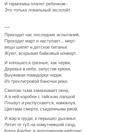
И гармоника плачет ребенком -
Это только локальный эксплойт.
***
Приходит час последних испытаний,
Проходит март и наступает... мерт-
вецы шипят и детское питанье
Жуют, вскрывая байковый конверт.
И копошатся грязные, как черви,
Деревья в небе, запустив крюки,
Выуживая помидорки черри
Из трехлитровой баночки реки.
Смолою тьма замазывает окна,
А в ней коробки с тайскою лапшой
Плывут и распускаются, намокнув,
Цветами смерти, съеденными ржой.
И жар в груди, и перышко дыханья
Летит от губ на помутневший свод,
Когда Анубис в праздничном кафтане