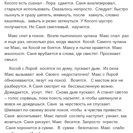
Косого есть
сигнал
- Лора сдается. Саня анализировал,
старался использовать. Оказалось непросто. Следует: быстро
пыхнуть и сразу шипеть, мявкнуть, после хакнуть, словно
кашляешь, завыть и резко заткнуться. У Косого шустро
получается. Но Саня сметливый, научится.
Макс спит в
покое
. Возле
пыточного чулана
Макс спал раз
и еще раз, несколько раз, когда звался Косой. Самого чулана
ни Макс, ни Косой не боятся. Максу и пытки нравятся. Макс
мазохист
. Саня врубается в слова, где свистят. Просекает
смысл
.
Косой с Лорой носятся по дому, пускают дым. Из
окна
Макс вызывает вой. Своего недостаточно! Макс с Лорой
обнюхиваются, лезут на
покой.
Возятся. С местом все не
разберутся. А Саня смотрит на бессмысленную возню.
Дожидается, уснут. Нет. Снова дым пускают. А станет светло
– голос сорвешь, пока поесть насыпят, а чтобы шмякнули и
вовсе не дождешься. Саня за черствость не спускает.
Шмякает по-своему возле
покоя
, чтобы в чувства привести.
Саня воспитывает. Макс лапой сослепу наступит, узнает, как
возиться. Саня рискует. Макс бесится. Запросто огрести.
Саня хоронится в сумки. В сумки - безопасно. Макс слабо