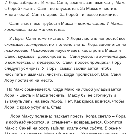
И Лора забирает. И когда Саня, воспитывая, шмякает, Макс
с Лорой чистят. Саня не опускается. За Максом чистить -
много чести: Саня старше. За Лорой - и вовсе извините.
Саня знает: все грубости Макса –
компенсация.
У Макса
комплексы
из-за малолетства.
У Лоры Саня тоже листает. У Лоры листать непросто: все
скользкое,
глянцевое
, но полезно знать. Лора загоняется на
психологию
.
Психология
науськивает, как строить Макса и
Саню, мужиков, дрессировать. Саня усвоил и
компенсацию,
и комплексы, и перверсию.
Саня просек
принципы
. Лору
следует усмирить. У Лоры смысл заключается, чтобы
насыпать и шмякать, чистить, когда пролистают. Все. Саня
Лору поставил на место.
Но Макс сомневается. Когда Макс на
покой
укладывается,
Лора - шасть и Макса теснить. Максу бы ее столкнуть и
вытянуть лапы на весь
покой
. Нет. Как крыса возится, чтобы
Лора с краю уступила. Стыд.
Лора Максу полезна: таскает поесть. Когда светло – Лора
в подъезд
уносится, а стемнеет - возвращается. Охотится.
Макс с Саней на охоту забили:
возле окна сидят. В окне у
Макса - искусство
. Макс объяснял.
Искусство
ништяк
, но