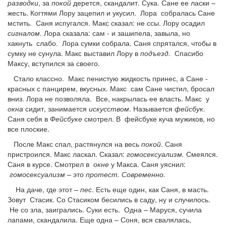
разводки
, за
покой
дерется, скандалит. Сука. Сане ее ласки –
жесть. Когтями Лору зацепил и укусил. Лора собралась Сане
мстить. Саня испугался. Макс сказал: не ссы. Лору осадил
сигналом
. Лора сказала: сам - и зашипела, завыла, но
хакнуть слабо. Лора сумки собрала. Саня спрятался, чтобы в
сумку не сунула. Макс выставил Лору в
подъезд.
Спасибо
Максу, вступился за своего.
Стало классно. Макс пенистую жидкость принес, а Сане -
красных с панцирем, вкусных. Макс сам Сане чистил, бросал
вниз. Лора не позволяла. Все, накрылась ее власть. Макс у
окна
сидит, занимается
искусством
. Называется
фейсбук.
Саня себя в
Фейсбуке
смотрел. В фейсбуке куча мужиков, но
все плоские.
После Макс спал, растянулся на весь
покой
. Саня
пристроился. Макс ласкал. Сказал:
гомосексуализм.
Смеялся.
Саня в курсе. Смотрел в
окне
у Макса. Саня уяснил:
гомосексуализм
– это
протест. Современно.
На даче, где этот –
пес
. Есть еще один, как Саня, в масть.
Зовут Стасик. Со Стасиком бесились в саду, ну и случилось.
Не со зла, заигрались. Суки есть. Одна – Маруся, сучила
лапами, скандалила. Еще одна – Соня, вся свалялась,