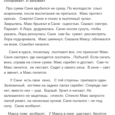
соображает. И забывает.
Про сумки Саня врубился не сразу. По молодости слыл
искренним, после воспитания не прятался. Макс протест
пресек. Схватил Саню и понес в
пыточный чулан
.
Закрылись. Макс брызгал в Саню сыростью. Сказал: смотри,
Паразит. А Лора додумалась Саню носом сунуть, чтобы
указать. Лора рехнулась: Саня сам бы сумел рассмотреть.
Лора подозревала, Макс шмякнул. Сказала Максу: обломался
на всем.
Скандал
начался.
Саня в курсе, поскольку
листает
все, что приносит Макс.
Саня смотрел, где находится
листать
.
Подъезд.
Если сигать
вниз, справа на стене сумки. Макс скребет и достает. Сам-то
Макс ленится, не листает. Сидит у своего
окна
. В
окне
– свет
и звенит, а Макс пялится.
У Сани есть свое
окно
. С той стороны приперся один.
Зализанный, когтями на задних лапах скребет. Спереди лап
нет, вместо них – уши. Борзый. Урчит и нюхает. Но
зализанного не зацепишь:
стекло.
Стекло
Макс запросто
лапой режет, на несколько кусков. Саня пытался – не под
силу. Саню колбасит.
Макса тоже колбасит. У Макса в окне шастают, бесятся.