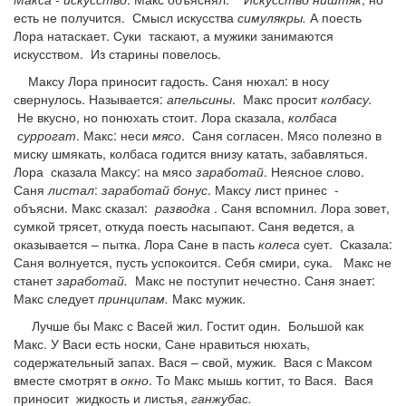
есть не получится. Смысл искусства
симулякры.
А поесть
Лора натаскает. Суки таскают, а мужики занимаются
искусством. Из старины повелось.
Максу Лора приносит гадость. Саня нюхал: в носу
свернулось. Называется:
апельсины
. Макс просит
колбасу.
Не вкусно, но понюхать стоит. Лора сказала,
колбаса
суррогат
. Макс: неси
мясо
. Саня согласен. Мясо полезно в
миску шмякать, колбаса годится внизу катать, забавляться.
Лора сказала Максу: на мясо
заработай
. Неясное слово.
Саня
листал
:
заработай бонус
. Максу лист принес -
объясни. Макс сказал:
разводка
. Саня вспомнил. Лора зовет,
сумкой трясет, откуда поесть насыпают. Саня ведется, а
оказывается – пытка. Лора Сане в пасть
колеса
сует. Сказала:
Саня волнуется, пусть успокоится. Себя смири, сука. Макс не
станет
заработай.
Макс не поступит нечестно. Саня знает:
Макс следует
принципам.
Макс мужик.
Лучше бы Макс с Васей жил. Гостит один. Большой как
Макс. У Васи есть носки, Сане нравиться нюхать,
содержательный запах. Вася – свой, мужик. Вася с Максом
вместе смотрят в
окно
. То Макс мышь когтит, то Вася. Вася
приносит жидкость и листья,
ганжубас.