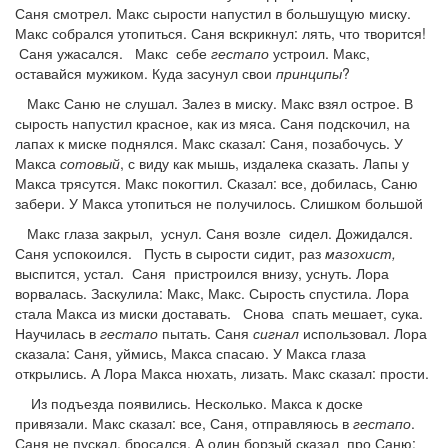
Саня смотрел. Макс сырости напустил в большущую миску.
Макс собрался утопиться. Саня вскрикнул: лять, что творится!
Саня ужасался. Макс себе
гестапо
устроил. Макс,
оставайся мужиком. Куда засунул свои
принципы
?
Макс Саню не слушал. Залез в миску. Макс взял острое. В
сырость напустил красное, как из мяса. Саня подскочил, на
лапах к миске поднялся. Макс сказал: Саня, позабочусь. У
Макса
сотовый
, с виду как мышь, издалека сказать. Лапы у
Макса трясутся. Макс покогтил. Сказал: все, добилась, Саню
забери. У Макса утопиться не получилось. Слишком большой
Макс глаза закрыл, уснул. Саня возле сидел. Дожидался.
Саня успокоился. Пусть в сырости сидит, раз
мазохист,
выспится, устал. Саня пристроился внизу, уснуть. Лора
ворвалась. Заскулила: Макс, Макс. Сырость спустила. Лора
стала Макса из миски доставать. Снова спать мешает, сука.
Научилась в
гестапо
пытать. Саня
сигнал
использовал. Лора
сказала: Саня, уймись, Макса спасаю. У Макса глаза
открылись. А Лора Макса нюхать, лизать. Макс сказал: прости.
Из подъезда появились. Несколько. Макса к доске
привязали. Макс сказал: все, Саня, отправляюсь в
гестапо
.
Саня не пускал, бросался. А один борзый сказал про Саню: