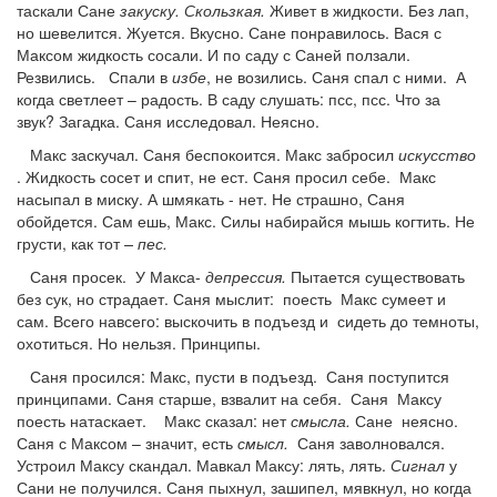
таскали Сане
закуску. Скользкая.
Живет в жидкости. Без лап,
но шевелится. Жуется. Вкусно. Сане понравилось. Вася с
Максом жидкость сосали. И по саду с Саней ползали.
Резвились. Спали в
избе
, не возились. Саня спал с ними. А
когда светлеет – радость. В саду слушать: псс, псс. Что за
звук? Загадка. Саня исследовал. Неясно.
Макс заскучал. Саня беспокоится. Макс забросил
искусство
. Жидкость сосет и спит, не ест. Саня просил себе. Макс
насыпал в миску. А шмякать - нет. Не страшно, Саня
обойдется. Сам ешь, Макс. Силы набирайся мышь когтить. Не
грусти, как тот
– пес.
Саня просек. У Макса-
депрессия.
Пытается существовать
без сук, но страдает. Саня мыслит: поесть Макс сумеет и
сам. Всего навсего: выскочить в подъезд и сидеть до темноты,
охотиться. Но нельзя. Принципы.
Саня просился: Макс, пусти в подъезд. Саня поступится
принципами. Саня старше, взвалит на себя. Саня Максу
поесть натаскает. Макс сказал: нет
смысла.
Сане неясно.
Саня с Максом – значит, есть
смысл.
Саня заволновался.
Устроил Максу скандал. Мавкал Максу: лять, лять.
Сигнал
у
Сани не получился. Саня пыхнул, зашипел, мявкнул, но когда