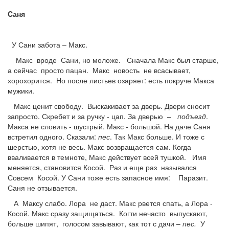
C
аня
У Сани забота – Макс.
Макс вроде Сани, но моложе. Сначала Макс был старше,
а сейчас просто пацан. Макс новость не всасывает,
хорохорится. Но после листьев озаряет: есть покруче Макса
мужики.
Макс ценит свободу. Выскакивает за дверь. Двери сносит
запросто. Скребет и за ручку - цап. За дверью –
подъезд
.
Макса не словить - шустрый. Макс - большой. На даче Саня
встретил одного. Сказали:
пес
. Так Макс больше. И тоже с
шерстью, хотя не весь. Макс возвращается сам. Когда
вваливается в темноте, Макс действует всей тушкой. Имя
меняется, становится Косой. Раз и еще раз назывался
Совсем Косой. У Сани тоже есть запасное имя: Паразит.
Саня не отзывается.
А Максу слабо. Лора не даст. Макс рвется спать, а Лора -
Косой. Макс сразу защищаться. Когти нечасто выпускают,
больше шипят, голосом завывают, как тот с дачи –
пес.
У