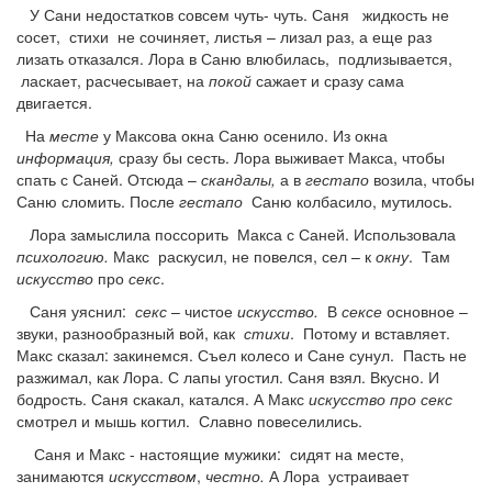
У Сани недостатков совсем чуть- чуть. Саня жидкость не
сосет, стихи не сочиняет, листья – лизал раз, а еще раз
лизать отказался. Лора в Саню влюбилась, подлизывается,
ласкает, расчесывает, на
покой
сажает и сразу сама
двигается.
На
месте
у Максова окна Саню осенило. Из окна
информация,
сразу бы сесть. Лора выживает Макса, чтобы
спать с Саней. Отсюда –
скандалы,
а в
гестапо
возила, чтобы
Саню сломить. После
гестапо
Саню колбасило, мутилось.
Лора замыслила поссорить Макса с Саней. Использовала
психологию.
Макс раскусил, не повелся, сел – к
окну
. Там
искусство
про
секс
.
Саня уяснил:
секс
– чистое
искусство.
В
сексе
основное –
звуки, разнообразный вой, как
стихи
. Потому и вставляет.
Макс сказал: закинемся. Съел колесо и Сане сунул. Пасть не
разжимал, как Лора. С лапы угостил. Саня взял. Вкусно. И
бодрость. Саня скакал, катался. А Макс
искусство про секс
смотрел и мышь когтил. Славно повеселились.
Саня и Макс - настоящие мужики: сидят на месте,
занимаются
искусством
,
честно.
А Лора устраивает