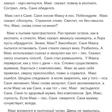
хакнул - харч метнулся. Макс сказал: повезу в
гестапо.
Сострил, лять. Саня обиделся.
Макс сел к Сане. Саня носом Максу в нос. Побеседуем . Макс
сказал:
сдохнуть
. Странное слово. Свистит, но без
смысла
.
Что, Макс, снова стихи сочинил?
Макс к пыткам пристрастился. Раз принес острое, как в
гестапо,
и
стекло.
Макс сказал:
вмажусь насмерть
, а Лора
пусть обрадуется. Зачем, Макс? Заколбасит. Саня Макса
пытался остановить. Саня стекло скинул вниз. Разбилось. А
Макс использовал
сигнал
и заскулил как тот –
пес
. Сказал:
смогу отыскать способ. Саня стал размышлять. У Макса
перверсия
, как у того с дачи –
пса
. Сложно существовать
мужиком, бороться с
комплексами
. Макс за шею себя
привязал, сверху приспособил, повис и сорвался. Макс
ошибся. Шнурок следовало в косяк закрепить, как у того –
пса
.
Саня запомнил. Макс снова заскулил. Саня засомневался, а
если Макс не как Саня, а как тот –
пес.
Макс застыдился
Сани. Саня-то здоровый мужик, без
комплексов
. Зря, Макс,
глупость. Если Макс –
пес
, Саня смирится. Саня мужику
сочувствует, всегда.
Макс вломился в
пыточный чулан
. Дверь не закрылась.