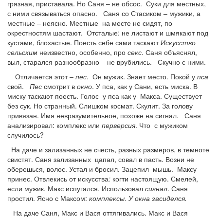
грязная, приставала. Но Саня – не обсос. Суки для местных,
с ними связываться опасно. Саня со Стасиком – мужики, а
местные – неясно. Местные на месте не сидят, по
окрестностям шастают. Отсталые: не листают и шмякают под
кустами, блохастые. Поесть себе сами таскают
Искусство
сельским
неизвестно, особенно, про
секс.
Саня объяснял,
выл, старался разнообразно – не врубились. Скучно с ними.
Отличается этот –
пес.
Он мужик. Знает место. Покой у
пса
свой.
Пес
смотрит в
окно
. У пса, как у Сани, есть миска. В
миску таскают поесть. Голос у пса как у Макса. Существует
без сук. Но странный. Слишком космат. Скулит. За голову
привязан. Имя невразумительное, похоже на сигнал. Саня
анализировал: комплекс или
перверсия
. Что с мужиком
случилось?
На даче и зализанных не счесть, разных размеров, в темноте
свистят. Саня зализанных цапал, совал в пасть. Возни не
оберешься, волос. Устал и бросил. Зацепил мышь. Максу
принес. Отвлекись от искусства
:
когти настоящую. Смелей,
если мужик. Макс испугался. Использовал
сигнал
. Саня
простил. Ясно с Максом:
комплексы. У окна засиделся.
На даче Саня, Макс и Вася оттягивались. Макс и Вася