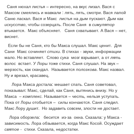
Саня нюхал листья – интересно, на вкус лизал. Вася с
Максом смеялись и мавкали : лять, лять, смотри. Вася лапой
Саню ласкал. Вася и Макс листья на дым пускают. Дым как
искусство
, чтобы созерцать. После Саня в
симулятор
втыкается. Макс объясняет. Саня схватывает. А Вася – нет,
виснет.
Если бы не Саня, кто бы Макса слушал. Макс ценит. Для
Сани Макс сочиняет
стихи.
В стихах - звуки, информации
мало. Но вставляет. Слово
сука
мозг взрывает, а от
лять
волос встает. У Лоры тоже стихи. Саня слушал. На звук –
мерзость, как скандал. Называется
полозкова
. Макс назвал.
Ну и врезал, красавец.
Лора Макса достала: мешает спать. Саня советовал,
показывал: Макс, сделай, как Саня, вытянись внизу. Но у
Макса –
комплекс.
Называется –
честь,
нельзя уступать.
Пока от Лоры отобьется – силы кончаются. Саня следил.
Макс Лору душит. Но задавить совсем, злости не достает.
Лора оборзела: бесится из-за окна. Сказала: у Макса -
зависимость. Лора обзывается, когда Макс Косой. Осуждает
святое
- стихи. Сказала, недостатки.