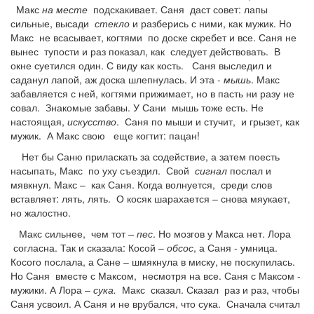
Макс
на месте
подскакивает. Саня даст совет: лапы
сильные, высади
стекло
и разберись с ними, как мужик. Но
Макс не всасывает, когтями по доске скребет и все. Саня не
вынес тупости и раз показал, как следует действовать. В
окне суетился один. С виду как кость. Саня выследил и
саданул лапой, аж доска шлепнулась. И эта -
мышь
. Макс
забавляется с ней, когтями прижимает, но в пасть ни разу не
совал. Знакомые забавы. У Сани мышь тоже есть. Не
настоящая,
искусство
. Саня по мыши и стучит, и грызет, как
мужик. А Макс свою еще когтит: пацан!
Нет бы Саню приласкать за содействие, а затем поесть
насыпать, Макс по уху съездил. Свой
сигнал
послал и
мявкнул. Макс – как Саня. Когда волнуется, среди слов
вставляет: лять, лять. О косяк шарахается – снова мяукает,
но жалостно.
Макс сильнее, чем тот
– пес
. Но мозгов у Макса нет. Лора
согласна. Так и сказала: Косой –
обсос
, а Саня - умница.
Косого послала, а Сане – шмякнула в миску, не поскупилась.
Но Саня вместе с Максом, несмотря на все. Саня с Максом -
мужики. А Лора –
сука.
Макс сказал. Сказал раз и раз, чтобы
Саня усвоил. А Саня и не врубался, что сука. Сначала считал