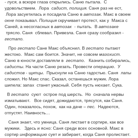
-
пуся
, а вскоре глаза открылись. Саню пытала. С
удовольствием. Лора
садист, полиция.
Саня раз не ест,
Лора засуетилась и посадила Саню в
автозак.
Макс в своем
окне
показывал.
Полиция
скручивает протест, как у Макса с
Саней, а несогласных в
автозак
- пытать. В
автозаке
трясло. Саня сблевал. Привезла. Саня сразу сообразил -
гестапо.
Про
гестапо
Сане Макс объяснил. В
гестапо
пытают
жестоко. Макс сам боится. Значит, не совсем
мазохист.
Саню в юности доставляли в
гестапо
. Казнить собирались,
садисты
. На части Саню резать. Провести
операцию
. У
садистов
- щипцы. Прыснули на Саню гадостью. Саня лапы
сложил. Но Макс спас. Сказал, останешься мужик. Лора
шипела: запах станет ужасный. Себя пусть нюхает. Сука.
В
гестапо
суют острое под шерсть. Но сначала нервы
изматывают. Все сидят, дожидаются, трясутся, как Саня.
Один, показалось, похож, как на даче –
пес.
Надеются,
отпустят. Наивность…
Саня знает, что умница. Саня листает в сортире, как все
мужики. Здесь и ясно: Саня среди всех основной. Макс в
сортир
информацию
сует и забирает, когда Саня пролистает.