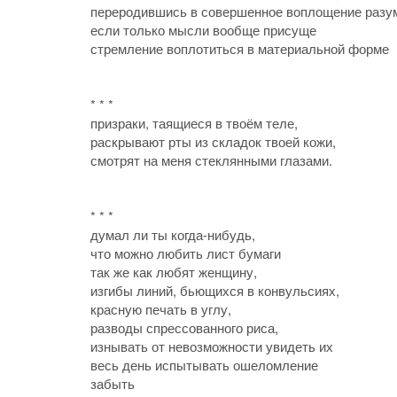
переродившись в совершенное воплощение разу
если только мысли вообще присуще
стремление воплотиться в материальной форме
* * *
призраки, таящиеся в твоём теле,
раскрывают рты из складок твоей кожи,
смотрят на меня стеклянными глазами.
* * *
думал ли ты когда-нибудь,
что можно любить лист бумаги
так же как любят женщину,
изгибы линий, бьющихся в конвульсиях,
красную печать в углу,
разводы спрессованного риса,
изнывать от невозможности увидеть их
весь день испытывать ошеломление
забыть