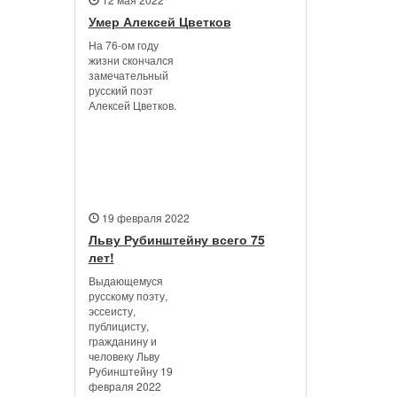
Умер Алексей Цветков
На 76-ом году
жизни скончался
замечательный
русский поэт
Алексей Цветков.
19 февраля 2022
Льву Рубинштейну всего 75
лет!
Выдающемуся
русскому поэту,
эссеисту,
публицисту,
гражданину и
человеку Льву
Рубинштейну 19
февраля 2022