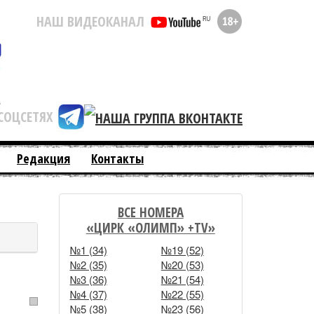
НАШ ВИДЕОКАНАЛ
СОЦСЕТЯХ
Редакция
Контакты
ВСЕ НОМЕРА
«ЦИРК «ОЛИМП» +TV»
№1 (34)
№19 (52)
№2 (35)
№20 (53)
№3 (36)
№21 (54)
№4 (37)
№22 (55)
№5 (38)
№23 (56)