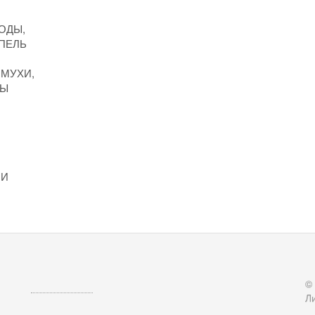
ОДЫ,
ПЕЛЬ
 МУХИ,
НЫ
МИ
©
Л