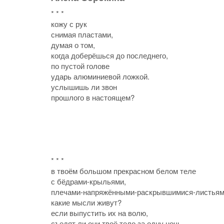
* * *
кожу с рук
снимая пластами,
думая о том,
когда доберёшься до последнего,
по пустой голове
ударь алюминиевой ложкой.
услышишь ли звон
прошлого в настоящем?
* * *
в твоём большом прекрасном белом теле
с бёдрами-крыльями,
плечами-напряжёнными-раскрывшимися-листья
какие мысли живут?
если выпустить их на волю,
съедят ли они твоё тело за одну ночь,