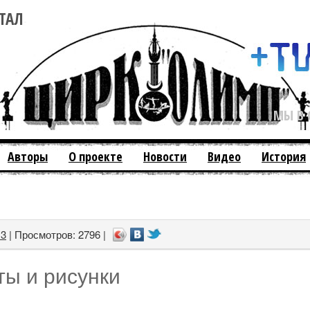
ТАЛ
МЫ В 
Авторы
О проекте
Новости
Видео
История
13
| Просмотров: 2796 |
ты и рисунки