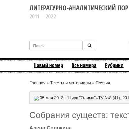
ЛИТЕРАТУРНО-АНАЛИТИЧЕСКИЙ ПОР
2011 – 2022
Новый номер
Все номера
Рубрики
Главная
»
Тексты и материалы
»
Поэзия
05 мая 2013 |
"Цирк "Олимп"+TV №8 (41), 20
Собрания существ: текс
Алена Сорокина