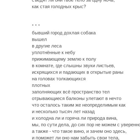
как стая голодных крыс?
* * *
бывший город дохлая собака
вышел
в другие леса
уплотнённые к небу
прижимающему землю к полу
в комнате, где слышны звуки листьев,
искрящихся и падающих в открытые раны
на головах толкающихся
плотных
заполняющих всё пространство тел
отрывающиеся балконы улетают в нечто
что осталось таким же неопределимым как
и несколько тысяч лет назад
и холодна ли и горяча ли природа вина,
мы, по сути дела, до сих пор не можем с уверенн
а также - что такое вино, и зачем оно здесь,
и поможет ли оно нам забыть свои тела,