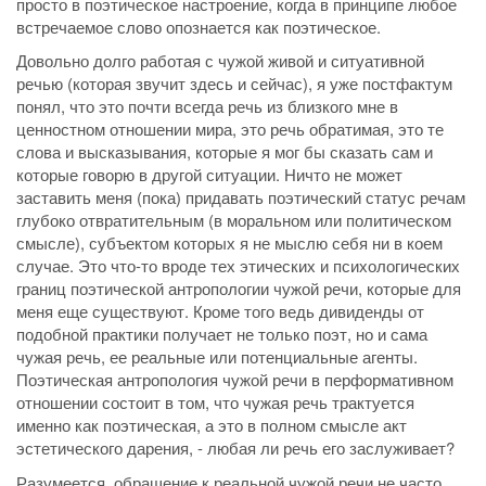
просто в поэтическое настроение, когда в принципе любое
встречаемое слово опознается как поэтическое.
Довольно долго работая с чужой живой и ситуативной
речью (которая звучит здесь и сейчас), я уже постфактум
понял, что это почти всегда речь из близкого мне в
ценностном отношении мира, это речь обратимая, это те
слова и высказывания, которые я мог бы сказать сам и
которые говорю в другой ситуации. Ничто не может
заставить меня (пока) придавать поэтический статус речам
глубоко отвратительным (в моральном или политическом
смысле), субъектом которых я не мыслю себя ни в коем
случае. Это что-то вроде тех этических и психологических
границ поэтической антропологии чужой речи, которые для
меня еще существуют. Кроме того ведь дивиденды от
подобной практики получает не только поэт, но и сама
чужая речь, ее реальные или потенциальные агенты.
Поэтическая антропология чужой речи в перформативном
отношении состоит в том, что чужая речь трактуется
именно как поэтическая, а это в полном смысле акт
эстетического дарения, - любая ли речь его заслуживает?
Разумеется, обращение к реальной чужой речи не часто