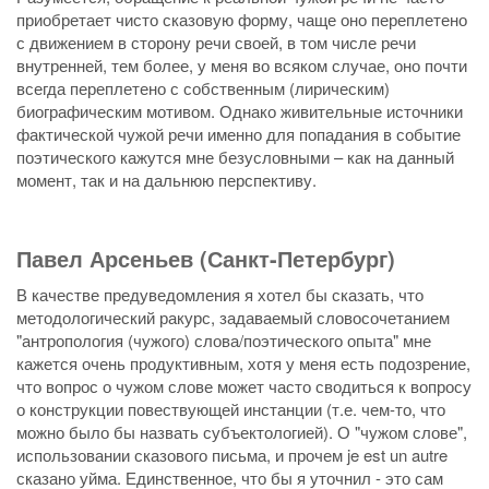
приобретает чисто сказовую форму, чаще оно переплетено
с движением в сторону речи своей, в том числе речи
внутренней, тем более, у меня во всяком случае, оно почти
всегда переплетено с собственным (лирическим)
биографическим мотивом. Однако живительные источники
фактической чужой речи именно для попадания в событие
поэтического кажутся мне безусловными – как на данный
момент, так и на дальнюю перспективу.
Павел Арсеньев (Санкт-Петербург)
В качестве предуведомления я хотел бы сказать, что
методологический ракурс, задаваемый словосочетанием
"антропология (чужого) слова/поэтического опыта" мне
кажется очень продуктивным, хотя у меня есть подозрение,
что вопрос о чужом слове может часто сводиться к вопросу
о конструкции повествующей инстанции (т.е. чем-то, что
можно было бы назвать субъектологией). О "чужом слове",
использовании сказового письма, и прочем je est un autre
сказано уйма. Единственное, что бы я уточнил - это сам