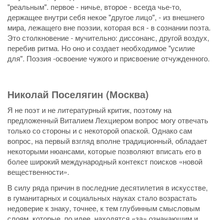
"реальным". первое - ничье, второе - всегда чье-то,
держащее внутри себя некое "другое лицо", - из внешнего
мира, лежащего вне поэзии, которая вся - в сознании поэта.
Это столкновение - мучительно: диссонанс, другой воздух,
перебив ритма. Но оно и создает необходимое "усилие
для". Поэзия -освоение чужого и присвоение отчужденного.
Николай Поселягин (Москва)
Я не поэт и не литературный критик, поэтому на
предложенный Виталием Лехциером вопрос могу отвечать
только со стороны и с некоторой опаской. Однако сам
вопрос, на первый взгляд вполне традиционный, обладает
некоторыми нюансами, которые позволяют вписать его в
более широкий международный контекст поисков «новой
вещественности».
В силу ряда причин в последние десятилетия в искусстве,
в гуманитарных и социальных науках стало возрастать
недоверие к знаку, точнее, к тем глубинным смысловым
слоям, которые, по идее, находятся «за» означающим и