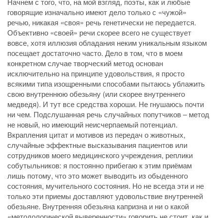
Начнем с того, что, на мой взгляд, поэты, как и любые
говорящие изначально имеют дело только с «чужой»
речью, никакая «своя» речь генетически не передается.
Объективно «своей» речи скорее всего не существует
вовсе, хотя иллюзия обладания неким уникальным языком
посещает достаточно часто. Дело в том, что в моем
конкретном случае творческий метод основан
исключительно на принципе удовольствия, я просто
всякими типа изощренными способами пытаюсь ублажить
свою внутреннюю обезьяну (или скорее внутреннего
медведя). И тут все средства хороши. Не гнушаюсь почти
ни чем. Подслушанная речь случайных попутчиков – метод
не новый, но имеющий неисчерпаемый потенциал.
Вкрапления цитат и мотивов из передач о животных,
случайные эффектные высказывания пациентов или
сотрудников моего медицинского учреждения, реплики
собутыльников: я постоянно прибегаю к этим приёмам
лишь потому, что это может выводить из обыденного
состояния, мучительного состояния. Но не всегда эти и не
только эти приемы доставляют удовольствие внутренней
обезьяне. Внутренняя обезьяна капризна и ни о какой
«методологической выверенности» говорить не стоит, как и