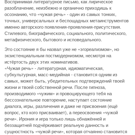
Воспринимая литературное письмо, как лирическое
разоблачение, неизбежно и органично приходишь к
осознанию, что «чужая речь» - один из самых тонких,
точных, универсальных и беспощадных метаинструментов
именно авторского появления-проявления-присутствия.
Стилевого, биографического, социального, политического,
метафизического, бытового и исповедального.
Это состояние я бы назвал уже не «эгореализмом», но
экзистенциальным постмодернизмом, несмотря на
истёртость двух этих номинативов.
«Чужая речь» - литературная, идиоматическая,
субкультурная, масс-медийная - становится одним из
самых, может быть, убедительных подтверждений твоей
жизни и твоей собственной речи. После гипноза,
производимого «чужим» и провоцирующего тебя на
бессознательное повторение, наступает состояние
диалога, игры, различения и даже не присвоения (ещё
вопрос, кто кого присваивает), а переосвоения «чужой
речи». Ирония и игра только лишь обнажённей и
беззащитней подчёркивают реальную данность и
сущностность «чужой речи», которая отчаянно становится