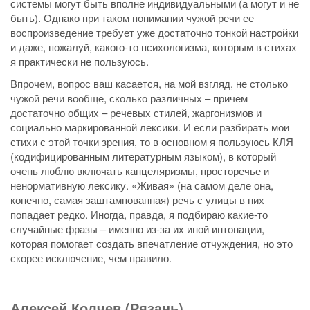
системы могут быть вполне индивидуальными (а могут и не
быть). Однако при таком понимании чужой речи ее
воспроизведение требует уже достаточно тонкой настройки
и даже, пожалуй, какого-то психологизма, которым в стихах
я практически не пользуюсь.
Впрочем, вопрос ваш касается, на мой взгляд, не столько
чужой речи вообще, сколько различных – причем
достаточно общих – речевых стилей, жаргонизмов и
социально маркированной лексики. И если разбирать мои
стихи с этой точки зрения, то в основном я пользуюсь КЛЯ
(кодифицированным литературным языком), в который
очень люблю включать канцеляризмы, просторечье и
ненормативную лексику. «Живая» (на самом деле она,
конечно, самая заштампованная) речь с улицы в них
попадает редко. Иногда, правда, я подбираю какие-то
случайные фразы – именно из-за их иной интонации,
которая помогает создать впечатление отчуждения, но это
скорее исключение, чем правило.
Алексей Колчев (Рязань)