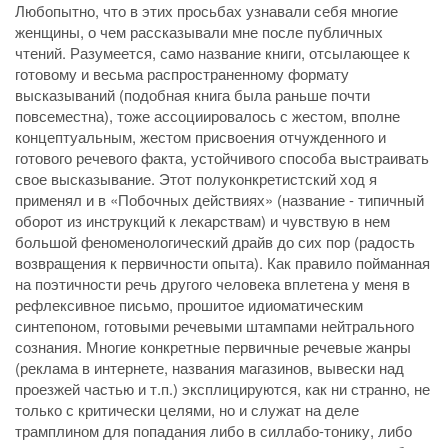
Любопытно, что в этих просьбах узнавали себя многие
женщины, о чем рассказывали мне после публичных
чтений. Разумеется, само название книги, отсылающее к
готовому и весьма распространенному формату
высказываний (подобная книга была раньше почти
повсеместна), тоже ассоциировалось с жестом, вполне
концептуальным, жестом присвоения отчужденного и
готового речевого факта, устойчивого способа выстраивать
свое высказывание. Этот полуконкретистский ход я
применял и в «Побочных действиях» (название - типичный
оборот из инструкций к лекарствам) и чувствую в нем
большой феноменологический драйв до сих пор (радость
возвращения к первичности опыта). Как правило пойманная
на поэтичности речь другого человека вплетена у меня в
рефлексивное письмо, прошитое идиоматическим
синтепоном, готовыми речевыми штампами нейтрального
сознания. Многие конкретные первичные речевые жанры
(реклама в интернете, названия магазинов, вывески над
проезжей частью и т.п.) эксплицируются, как ни странно, не
только с критически целями, но и служат на деле
трамплином для попадания либо в силлабо-тонику, либо