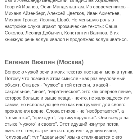
Георгий Иванов, Осип Мандельштам. Из современников –
Михаил Айзенберг, Алексей Цветков, Иван Ахметьев,
Михаил Гронас, Леонид Шваб. Не меньшую роль в
настройке слуха играют прозаические тексты: Саша
Соколов, Леонид Добычин, Константин Вагинов. В их
книжную речь вслушивался и продолжаю вслушиваться.
Евгения Вежлян (Москва)
Вопрос о чужой речи в моих текстах поставил меня в тупик.
Потому что поэзия в этом смысле - как раз неуловимый
объект. Она вся - "чужое" в той степени, в какой -
сакральное, "иное", "иератическое". Это как оперное пение,
которое больше и выше певца - нечто, не являющееся им
самим, но использующее его как инструмент для своего
проявления вовне. Слова стихов - не "изобретаются", а
"слышатся", "приходят", "артикулируются". Они всегда на
стыке "чужого" и своего". Этот идущий изнутри поток,
вместе с тем, встречается с другим - идущим извне,
"слуховым"; тут "идеальное" языка сталкивается с его