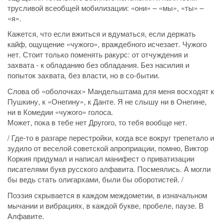
трусливой всеобщей мобилизации: «они» – «мы», «ты» –
«я».
Кажется, что если вжиться и вдуматься, если держать
кайф, ощущение «чужого», враждебного исчезает. Чужого
нет. Стоит только поменять ракурс: от отчуждения и
захвата - к обладанию без обладания. Без насилия и
попыток захвата, без власти, но в со-бытии.
Слова об «оболочках» Мандельштама для меня восходят к
Пушкину, к «Онегину», к Данте. Я не слышу ни в Онегине,
ни в Комедии «чужого» голоса.
Может, пока в тебе нет Другого, то тебя вообще нет.
/ Где-то в разгаре перестройки, когда все вокруг трепетало и
зудило от веселой советской апроприации, помню, Виктор
Коркия придумал и написал манифест о приватизации
писателями букв русского алфавита. Посмеялись. А могли
бы ведь стать олигархами, были бы оборотистей. /
Поэзия скрывается в каждом междометии, в изначальном
мычании и вибрациях, в каждой букве, пробеле, паузе. В
Алфавите.