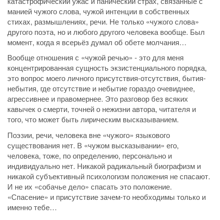
катастрофический ужас и панический страх, связанные с
манией чужого слова, чужой интенции в собственных
стихах, размышлениях, речи. Не только «чужого слова»
другого поэта, но и любого другого человека вообще. Был
момент, когда я всерьёз думал об обете молчания…
Вообще отношения с «чужой речью» - это для меня
концентрированная сущность экзистенциального порядка,
это вопрос моего личного присутствия-отсутствия, бытия-
небытия, где отсутствие и небытие гораздо очевиднее,
агрессивнее и правомернее. Это разговор без всяких
кавычек о смерти, точней о нежизни автора, читателя и
того, что может быть лирическим высказыванием.
Поэзии, речи, человека вне «чужого» языкового
существования нет. В «чужом высказывании» его,
человека, тоже, по определению, персонально и
индивидуально нет. Никакой радикальный биографизм и
никакой субъективный психологизм положения не спасают.
И не их «собачье дело» спасать это положение.
«Спасение» и присутствие зачем-то необходимы только и
именно тебе…