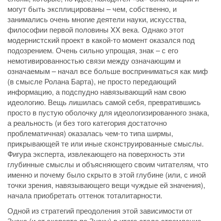
могут быть эксплицированы – чем, собственно, и
занимались очень многие деятели науки, искусства,
философии первой половины XX века. Однако этот
модернистский проект в какой-то момент оказался под
подозрением. Очень сильно упрощая, знак – с его
немотивированностью связи между означающим и
означаемым – начал все больше восприниматься как миф
(в смысле Ролана Барта), не просто передающий
информацию, а подспудно навязывающий нам свою
идеологию. Вещь лишилась самой себя, превратившись
просто в пустую оболочку для идеологизированного знака,
а реальность (и без того категория достаточно
проблематичная) оказалась чем-то типа ширмы,
прикрывающей те или иные сконструированные смыслы.
Фигура эксперта, извлекающего на поверхность эти
глубинные смыслы и объясняющего своим читателям, что
именно и почему было скрыто в этой глубине (или, с иной
точки зрения, навязывающего вещи чуждые ей значения),
начала приобретать оттенок тоталитарности.
Одной из стратегий преодоления этой зависимости от
Знака (и от эксперта по Знаку) в итоге стало стремление