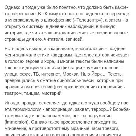
Однако и тогда уже было понятно, что должно быть какое-
то разрешение. В «Коммутаторе» оно виделось в переходе
в многоканальную шизофрению («Телецентр»), а затем – в
открытую систему, в дневник наблюдений, в личную
историю, где читателю оставались чистые разлинованные
страницы для его, читателя, записей.
Есть здесь выход и в карнавале, многоголосии – позднее
меня занимали стихи как драмы, где голос автора исчезает
в голосах героев и хора, и многие тексты были написаны
как почти документальная фиксация «чужих» голосов –
улица, офис, ТВ, интернет, Москва, Нью-Йорк ... Тексты
превращались в сжатые синопсисы-пьесы, которые при
правильном прочтении (раз-архивировании) становились
театром, танцем, мистерий.
Иногда, правда, ослепляет догадка: а откуда вообще у нас
эта терминология - апроприация, захват, террор...? Борьба-
то может идти не на поражение, но - на погружение
(immersion). Однако такое просветление приходит на
мгновение, а противостоят ему мрачные часы тревоги,
ощущения тотального военного положения и панически-