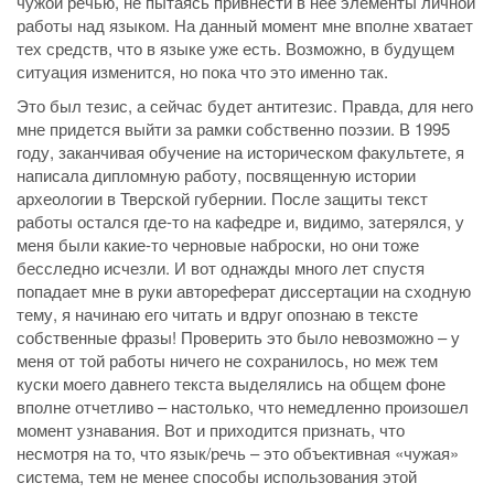
чужой речью, не пытаясь привнести в нее элементы личной
работы над языком. На данный момент мне вполне хватает
тех средств, что в языке уже есть. Возможно, в будущем
ситуация изменится, но пока что это именно так.
Это был тезис, а сейчас будет антитезис. Правда, для него
мне придется выйти за рамки собственно поэзии. В 1995
году, заканчивая обучение на историческом факультете, я
написала дипломную работу, посвященную истории
археологии в Тверской губернии. После защиты текст
работы остался где-то на кафедре и, видимо, затерялся, у
меня были какие-то черновые наброски, но они тоже
бесследно исчезли. И вот однажды много лет спустя
попадает мне в руки автореферат диссертации на сходную
тему, я начинаю его читать и вдруг опознаю в тексте
собственные фразы! Проверить это было невозможно – у
меня от той работы ничего не сохранилось, но меж тем
куски моего давнего текста выделялись на общем фоне
вполне отчетливо – настолько, что немедленно произошел
момент узнавания. Вот и приходится признать, что
несмотря на то, что язык/речь – это объективная «чужая»
система, тем не менее способы использования этой