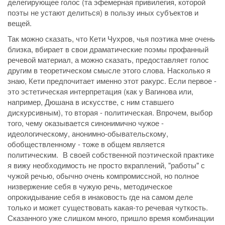
делегирующее голос (та эфемерная привилегия, которой
поэты не устают делиться) в пользу иных субъектов и
вещей.
Так можно сказать, что Кети Чухров, чья поэтика мне очень
близка, вбирает в свои драматические поэмы профанный
речевой материал, а можно сказать, предоставляет голос
другим в теоретическом смысле этого слова. Насколько я
знаю, Кети предпочитает именно этот ракурс. Если первое -
это эстетическая интерпретация (как у Вагинова или,
например, Дюшана в искусстве, с ним ставшего
дискурсивным), то вторая - политическая. Впрочем, выбор
того, чему оказывается синонимично чужое -
идеологическому, анонимно-обывательскому,
обобществленному - тоже в общем является
политическим. В своей собственной поэтической практике
я вижу необходимость не просто вкраплений, "работы" с
чужой речью, обычно очень компромиссной, но полное
низвержение себя в чужую речь, методическое
опрокидывание себя в инаковость где на самом деле
только и может существовать какая-то речевая чуткость.
Сказанного уже слишком много, пришло время комбинации