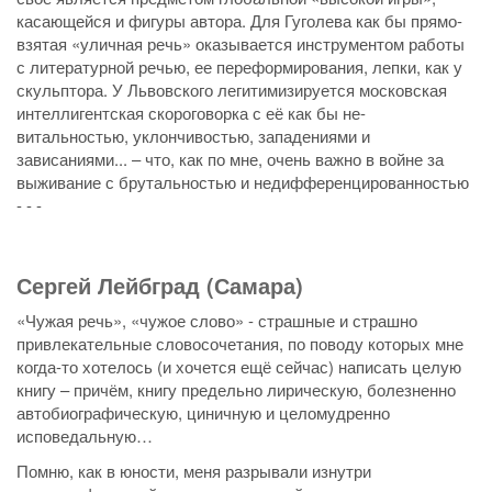
касающейся и фигуры автора. Для Гуголева как бы прямо-
взятая «уличная речь» оказывается инструментом работы
с литературной речью, ее переформирования, лепки, как у
скульптора. У Львовского легитимизируется московская
интеллигентская скороговорка с её как бы не-
витальностью, уклончивостью, западениями и
зависаниями... – что, как по мне, очень важно в войне за
выживание с брутальностью и недифференцированностью
- - -
Сергей Лейбград (Самара)
«Чужая речь», «чужое слово» - страшные и страшно
привлекательные словосочетания, по поводу которых мне
когда-то хотелось (и хочется ещё сейчас) написать целую
книгу – причём, книгу предельно лирическую, болезненно
автобиографическую, циничную и целомудренно
исповедальную…
Помню, как в юности, меня разрывали изнутри