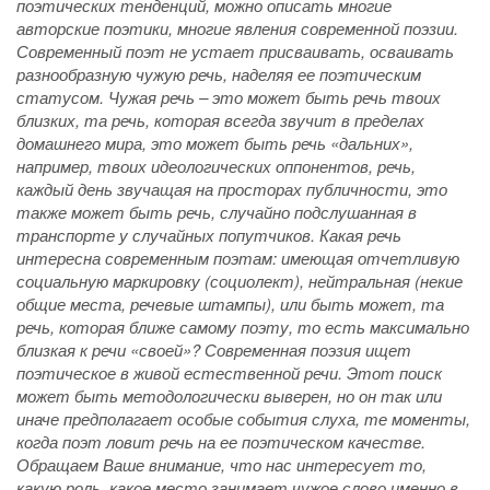
поэтических тенденций, можно описать многие
авторские поэтики, многие явления современной поэзии.
Современный поэт не устает присваивать, осваивать
разнообразную чужую речь, наделяя ее поэтическим
статусом. Чужая речь – это может быть речь твоих
близких, та речь, которая всегда звучит в пределах
домашнего мира, это может быть речь «дальних»,
например, твоих идеологических оппонентов, речь,
каждый день звучащая на просторах публичности, это
также может быть речь, случайно подслушанная в
транспорте у случайных попутчиков. Какая речь
интересна современным поэтам: имеющая отчетливую
социальную маркировку (социолект), нейтральная (некие
общие места, речевые штампы), или быть может, та
речь, которая ближе самому поэту, то есть максимально
близкая к речи «своей»? Современная поэзия ищет
поэтическое в живой естественной речи. Этот поиск
может быть методологически выверен, но он так или
иначе предполагает особые события слуха, те моменты,
когда поэт ловит речь на ее поэтическом качестве.
Обращаем Ваше внимание, что нас интересует то,
какую роль, какое место занимает чужое слово именно в