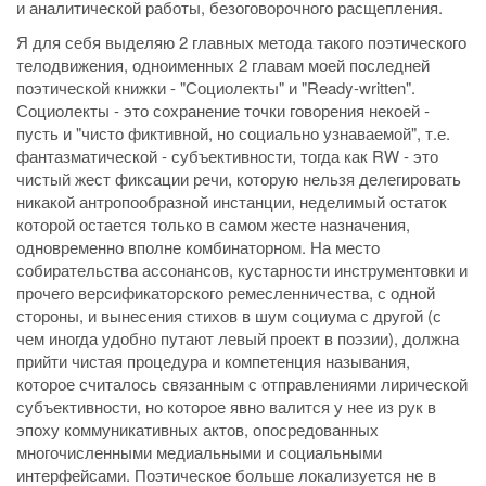
и аналитической работы, безоговорочного расщепления.
Я для себя выделяю 2 главных метода такого поэтического
телодвижения, одноименных 2 главам моей последней
поэтической книжки - "Социолекты" и "Ready-written".
Социолекты - это сохранение точки говорения некоей -
пусть и "чисто фиктивной, но социально узнаваемой", т.е.
фантазматической - субъективности, тогда как RW - это
чистый жест фиксации речи, которую нельзя делегировать
никакой антропообразной инстанции, неделимый остаток
которой остается только в самом жесте назначения,
одновременно вполне комбинаторном. На место
собирательства ассонансов, кустарности инструментовки и
прочего версификаторского ремесленничества, с одной
стороны, и вынесения стихов в шум социума с другой (с
чем иногда удобно путают левый проект в поэзии), должна
прийти чистая процедура и компетенция называния,
которое считалось связанным с отправлениями лирической
субъективности, но которое явно валится у нее из рук в
эпоху коммуникативных актов, опосредованных
многочисленными медиальными и социальными
интерфейсами. Поэтическое больше локализуется не в