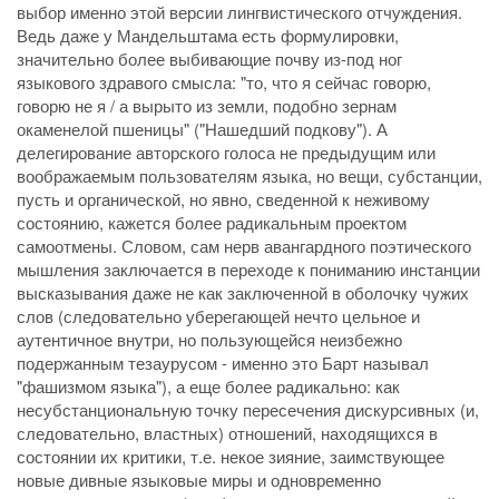
выбор именно этой версии лингвистического отчуждения.
Ведь даже у Мандельштама есть формулировки,
значительно более выбивающие почву из-под ног
языкового здравого смысла: "то, что я сейчас говорю,
говорю не я / а вырыто из земли, подобно зернам
окаменелой пшеницы" ("Нашедший подкову"). А
делегирование авторского голоса не предыдущим или
воображаемым пользователям языка, но вещи, субстанции,
пусть и органической, но явно, сведенной к неживому
состоянию, кажется более радикальным проектом
самоотмены. Словом, сам нерв авангардного поэтического
мышления заключается в переходе к пониманию инстанции
высказывания даже не как заключенной в оболочку чужих
слов (следовательно уберегающей нечто цельное и
аутентичное внутри, но пользующейся неизбежно
подержанным тезаурусом - именно это Барт называл
"фашизмом языка"), а еще более радикально: как
несубстанциональную точку пересечения дискурсивных (и,
следовательно, властных) отношений, находящихся в
состоянии их критики, т.е. некое зияние, заимствующее
новые дивные языковые миры и одновременно