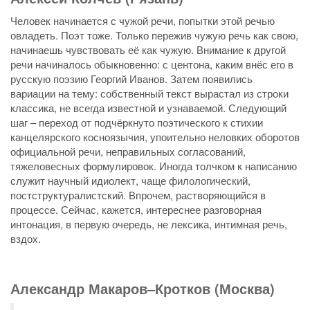
Человек начинается с чужой речи, попытки этой речью
овладеть. Поэт тоже. Только пережив чужую речь как свою,
начинаешь чувствовать её как чужую. Внимание к другой
речи начиналось обыкновенно: с центона, каким внёс его в
русскую поэзию Георгий Иванов. Затем появились
вариации на тему: собственный текст вырастал из строки
классика, не всегда известной и узнаваемой. Следующий
шаг – переход от подчёркнуто поэтического к стихии
канцелярского косноязычия, упоительно неловких оборотов
официальной речи, неправильных согласований,
тяжеловесных формулировок. Иногда толчком к написанию
служит научный идиолект, чаще филологический,
постструктуралистский. Впрочем, растворяющийся в
процессе. Сейчас, кажется, интереснее разговорная
интонация, в первую очередь, не лексика, интимная речь,
вздох.
Александр Макаров–Кротков (Москва)