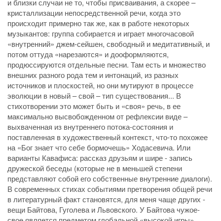
и близки случаи не то, чтобы присваивания, а скорее –
кристаллизации непосредственной речи, когда это
происходит примерно так же, как в работе некоторых
музыкантов: группа собирается и играет многочасовой
«внутренний» джем-сейшен, свободный и медитативный, и
потом оттуда «нарезаются» и дооформляются,
продюссируются отдельные песни. Там есть и множество
внешних разного рода тем и интонаций, из разных
источников и плоскостей, но они мутируют в процессе
эволюции в новый – свой – тип существования... В
стихотворении это может быть и «своя» речь, в ее
максимально высвобожденном от рефлексии виде –
выхваченная из внутреннего потока-состояния и
поставленная в художественный контекст, что-то похожее
на «Бог знает что себе бормочешь» Ходасевича. Или
варианты Кавафиса: рассказ друзьям и шире - запись
дружеской беседы (которые не в меньшей степени
представляют собой его собственные внутренние диалоги).
В современных стихах событиями претворения общей речи
в литературный факт становятся, для меня чаще других -
вещи Байтова, Гуголева и Львовского. У Байтова чужое-
свое является предметом глобальной «высокой игры»,