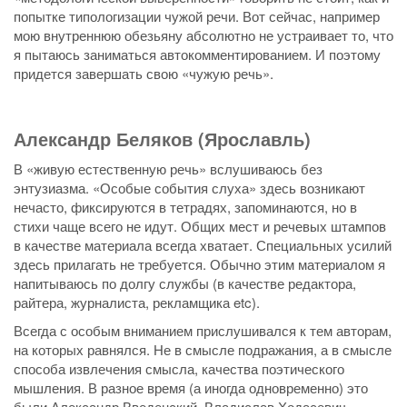
попытке типологизации чужой речи. Вот сейчас, например
мою внутреннюю обезьяну абсолютно не устраивает то, что
я пытаюсь заниматься автокомментированием. И поэтому
придется завершать свою «чужую речь».
Александр Беляков (Ярославль)
В «живую естественную речь» вслушиваюсь без
энтузиазма. «Особые события слуха» здесь возникают
нечасто, фиксируются в тетрадях, запоминаются, но в
стихи чаще всего не идут. Общих мест и речевых штампов
в качестве материала всегда хватает. Специальных усилий
здесь прилагать не требуется. Обычно этим материалом я
напитываюсь по долгу службы (в качестве редактора,
райтера, журналиста, рекламщика etc).
Всегда с особым вниманием прислушивался к тем авторам,
на которых равнялся. Не в смысле подражания, а в смысле
способа извлечения смысла, качества поэтического
мышления. В разное время (а иногда одновременно) это
были Александр Введенский, Владислав Ходасевич,