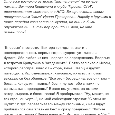
Это эссе возникло из моего "выступления" на вечере
памяти Виктора Кривулина в клубе "Проект ОГИ",
организованном совместно с НЛО. Вечер почтила своим
присутствием "сама" Ирина Прохорова... Наряду с другими я
тоже передал свои записи в журнал, но они не были
опубликованы…
С тех пор прошло 11 лет, но что
изменилось?
"Впервые" я встретил Виктора трижды, и, значит,
последовательнось первых встреч существует лишь на
бумаге. Ибо любая из них - первая по определению. Впервые
я встретил Кривулина в "академичке". Потягивал пиво с Иксом,
которого расспрашивал о Викторе, Лене Шварц и других
питерцах, а Икс отнекивался, хмурился, мямлил, а потом
высказался без обиняков: "Все это - бесовщина, все они там –
бесы, а Кривулин - главный бес, и лучше тебе с ними не
связываться: пропадешь!" В зале полутемно, за окнами -
ветер, сырость и блеск: весна! Я пробормотал: "Ну, может, не
так страшен черт...", но мой собеседник отрезал: "С этим не
шутят!" И тут, переваливаясь между столиками, к нам вдруг
приблизился сам "главный бес" и сразу предложил: "Хотите
послушать стишок? Вчера написал". Икс хмуро кивнул, и "бес",