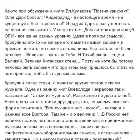
...
Как-то при обсуждении книги Вл.Кулакова "Поэзия как факт"
Олег Дарк бросил: "Андеграунд - в настоящее время - не
существует. Все - проехали!" Я рад за Дарка, раз у него есть
основания так считать. У меня их нет. Дом литераторов и клуб
ОГИ - все же на разных уровнях (даже в прямом смысле).
Кривулина кто-то на вечере его памяти назвал великим и
призвал почтить его память вставанием. Все встали, но было
неловко... Великая - пустыня Гоби. И Тихий океан - еще и
Великий. Великая Китайская стена... Поэту же хотя бы потому
неловко быть великим,что при этом ему пришлось бы стать на
четвереньки, чтобы быть услышанным.
Кривулин писал стихи. И печатал других поэтов в своем
журнале. Одна из ранних книг Всеволода Некрасова так и
называется: "Стихи из журнала". Разве этого не достаточно?.
Если поэты читают стихи друг друга, это, по-моему, высшая
форма почитания. "Все лучшее в нас - чужое", - читаю я в
раннем эссе Виктора. Там же - и о величии: "...В России нет
великих поэтов, нет поэтов-эталонов величия, и принимаемая
русским поэтом поза величавости... значит лишь в
конфессионально-оборонительном смысле, в остальном же -
карикатурна. Но в целом русская поэзия - поэт великий".