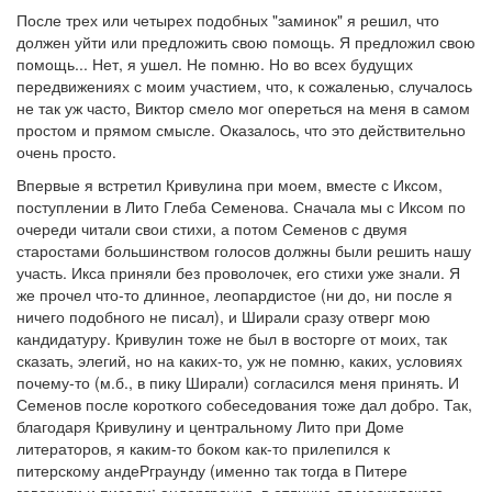
После трех или четырех подобных "заминок" я решил, что
должен уйти или предложить свою помощь. Я предложил свою
помощь... Нет, я ушел. Не помню. Но во всех будущих
передвижениях с моим участием, что, к сожаленью, случалось
не так уж часто, Виктор смело мог опереться на меня в самом
простом и прямом смысле. Оказалось, что это действительно
очень просто.
Впервые я встретил Кривулина при моем, вместе с Иксом,
поступлении в Лито Глеба Семенова. Сначала мы с Иксом по
очереди читали свои стихи, а потом Семенов с двумя
старостами большинством голосов должны были решить нашу
участь. Икса приняли без проволочек, его стихи уже знали. Я
же прочел что-то длинное, леопардистое (ни до, ни после я
ничего подобного не писал), и Ширали сразу отверг мою
кандидатуру. Кривулин тоже не был в восторге от моих, так
сказать, элегий, но на каких-то, уж не помню, каких, условиях
почему-то (м.б., в пику Ширали) согласился меня принять. И
Семенов после короткого собеседования тоже дал добро. Так,
благодаря Кривулину и центральному Лито при Доме
литераторов, я каким-то боком как-то прилепился к
питерскому андеРграунду (именно так тогда в Питере