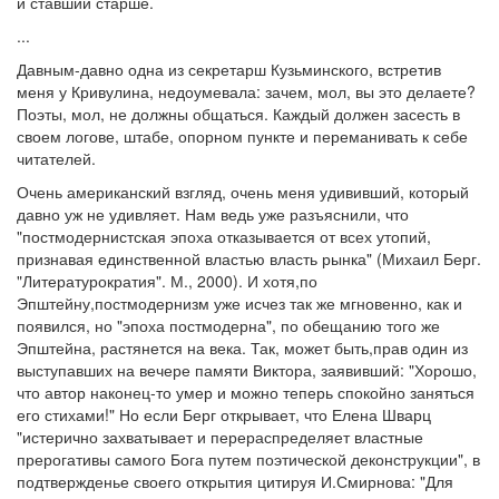
и ставший старше.
...
Давным-давно одна из секретарш Кузьминского, встретив
меня у Кривулина, недоумевала: зачем, мол, вы это делаете?
Поэты, мол, не должны общаться. Каждый должен засесть в
своем логове, штабе, опорном пункте и переманивать к себе
читателей.
Очень американский взгляд, очень меня удививший, который
давно уж не удивляет. Нам ведь уже разъяснили, что
"постмодернистская эпоха отказывается от всех утопий,
признавая единственной властью власть рынка" (Михаил Берг.
"Литературократия". М., 2000). И хотя,по
Эпштейну,постмодернизм уже исчез так же мгновенно, как и
появился, но "эпоха постмодерна", по обещанию того же
Эпштейна, растянется на века. Так, может быть,прав один из
выступавших на вечере памяти Виктора, заявивший: "Хорошо,
что автор наконец-то умер и можно теперь спокойно заняться
его стихами!" Но если Берг открывает, что Елена Шварц
"истерично захватывает и перераспределяет властные
прерогативы самого Бога путем поэтической деконструкции", в
подтвержденье своего открытия цитируя И.Смирнова: "Для