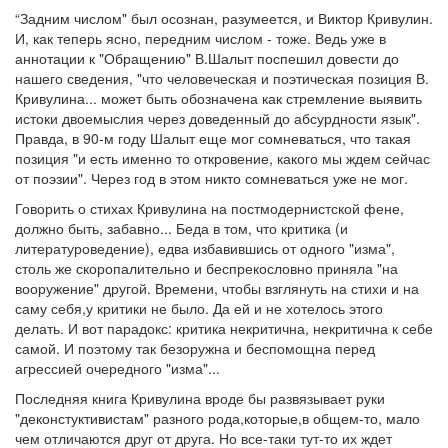
“Задним числом" был осознан, разумеется, и Виктор Кривулин.
И, как теперь ясно, передним числом - тоже. Ведь уже в
аннотации к "Обращению" В.Шалыт поспешил довести до
нашего сведения, "что человеческая и поэтическая позиция В.
Кривулина... может быть обозначена как стремление выявить
истоки двоемыслия через доведенный до абсурдности язык".
Правда, в 90-м году Шалыт еще мог сомневаться, что такая
позиция "и есть именно то откровение, какого мы ждем сейчас
от поэзии". Через год в этом никто сомневаться уже не мог.
Говорить о стихах Кривулина на постмодернистской фене,
должно быть, забавно... Беда в том, что критика (и
литературоведение), едва избавившись от одного "изма",
столь же скоропалительно и беспрекословно приняла "на
вооружение" другой. Времени, чтобы взглянуть на стихи и на
саму себя,у критики не было. Да ей и не хотелось этого
делать. И вот парадокс: критика некритична, некритична к себе
самой. И поэтому так безоружна и беспомощна перед
агрессией очередного "изма"...
Последняя книга Кривулина вроде бы развязывает руки
"деконстуктивистам" разного рода,которые,в общем-то, мало
чем отличаются друг от друга. Но все-таки тут-то их ждет