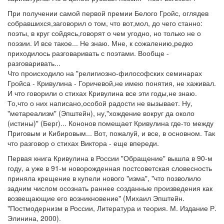
При получении самой первой премии Белого Гройс, оглядев
собравшихся,заговорил о том, что вот,мол, до чего станно:
поэты, в круг сойдясь,говорят о чем угодно, но только не о
поэзии. И все такое... Не знаю. Мне, к сожалению,редко
приходилось разговаривать с поэтами. Вообще -
разговаривать...
Что происходило на "религиозно-философских семинарах
Гройса - Кривулина - Горичевой,не имею понятия, не хаживал.
И что говорили о стихах Кривулина все эти годы,не знаю.
То,что о них написано,особой радости не вызывает. Ну,
"метареализм" (Эпштейн), ну,"хождение вокруг да около
(истины)" (Берг)... Кононов помещает Кривулина где-то между
Приговым и Кибировым... Вот, пожалуй, и все, в основном. Так
что разговор о стихах Виктора - еще впереди.
Первая книга Кривулина в России "Обращение" вышла в 90-м
году, а уже в 91-м новорожденная постсоветская словесность
приняла крещение в купели нового "изма", "что позволило
задним числом осознать раннее созданные произведения как
возвещающие его возникновение" (Михаил Эпштейн.
"Постмодернизм в России, Литература и теория. М. Издание Р.
Элинина, 2000).