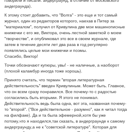
говорили и писали: андерграунд, в отличие от московского
андеграунда).
К этому стоит добавить, что "Волга" - это еще и тот самый
журнал, один из редакторов которого, наехав в Питер за
"материалом", получил от Кривулина две мои машинописные
книжечки с его же, Виктора, очень лестной заметкой о моем
"творчестве", и опубликовал это все в своем журнале, где
затем в течение десяти лет два раза в год регулярно
появлялись целые мои книжечки и поэмы.
Спасибо, Виктор!
Точки обозначают купюры, увы! - не наличные, а наоборот
(плохой каламбур иногда тоже хорошь).
Принято считать, что термин "вторая литературная
действительность" введен Кривулиным. Может быть. Главное,
что он всем сразу понравился. Все почему-то с радостью
согласились быть вторыми. Я этого не понимал.
Действительность ведь была одна, вот эта, названная почему-
то "второй". ("Все действительное - разумно", как я читал тогда
на филфаке). Да и та была эфемерной,хотя бы уже
потому,что я находился,так сказать, в андерграунде к самому
андерграунду,а не к "советской литературе". Которая для