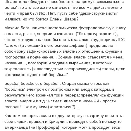
Шварц тело обладает способностью напрямую связываться с
Богом", то это все же не означает, что все мы действительно
черти и прав был Икс. Нет, пусть себе "деконструктивисты"
малюют, но кто боится Елены Шварц?
Михаил Берг написал ностальгически-футурологическую книгу
о власти, рынке, энергии и капитале ("Литературократия"),
читая которую я словно бы опять оказался в аудиториях ЛГУ:
"...текст (и лежащий в его основе алфавит) представляет
собой зону зафиксированных властных отношений, функций
господства и подчинения... Зонами власти становятся имена,
названия..., поговорки и ходячие выражения, в которых
закреплялись (и впоследствии воспроизводились) этапы, цели
и ставки конкурентной борьбы..."
Борьба, борьбою, о борьбе... Старая сказка о том, как
"боролись" электрон с позитроном или анод с катодом, в
результате чего возникал ток и перераспределялись функции
власти, энергии и т.д.: истмат, диамат и научный - прости
господи! – коммунизм (капитализм?)...
Как-то меня пригласили в одну питерскую квартиру почитать
свои вирши, пришел и Кривулин, приведя с собой почему-то
американца (не Проффера), который молча просидел весь