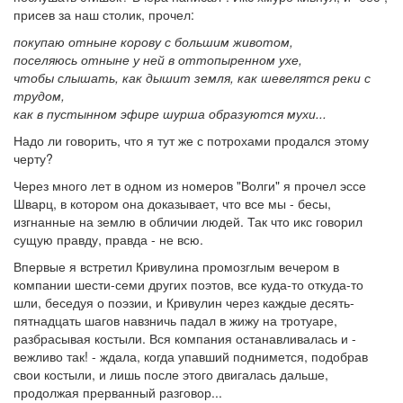
присев за наш столик, прочел:
покупаю отныне корову с большим животом,
поселяюсь отныне у ней в оттопыренном ухе,
чтобы слышать, как дышит земля, как шевелятся реки с
трудом,
как в пустынном эфире шурша образуются мухи...
Надо ли говорить, что я тут же с потрохами продался этому
черту?
Через много лет в одном из номеров "Волги" я прочел эссе
Шварц, в котором она доказывает, что все мы - бесы,
изгнанные на землю в обличии людей. Так что икс говорил
сущую правду, правда - не всю.
Впервые я встретил Кривулина промозглым вечером в
компании шести-семи других поэтов, все куда-то откуда-то
шли, беседуя о поэзии, и Кривулин через каждые десять-
пятнадцать шагов навзничь падал в жижу на тротуаре,
разбрасывая костыли. Вся компания останавливалась и -
вежливо так! - ждала, когда упавший поднимется, подобрав
свои костыли, и лишь после этого двигалась дальше,
продолжая прерванный разговор...