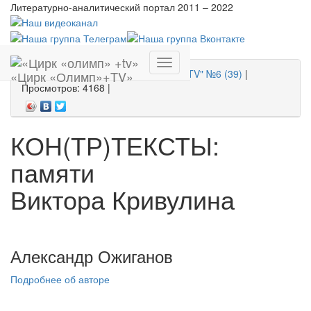
Литературно-аналитический портал
2011 – 2022
Главная
»
Тексты и материалы
»
Эссе
Показать
27 января 2013 |
"Цирк "Олимп"+TV" №6 (39)
|
«Цирк «Олимп»+TV»
меню
Просмотров: 4168 |
КОН(ТР)ТЕКСТЫ:
памяти
Виктора Кривулина
Александр Ожиганов
Подробнее об авторе