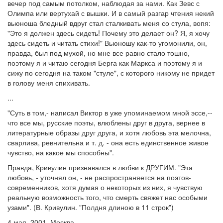
вечер под самым потолком, наблюдая за нами. Как Зевс с
Олимпа или вертухай с вышки. И в самый разгар чтения некий
вьюноша бледный вдруг стал сталкивать меня со стула, вопя:
"Это я должен здесь сидеть! Почему это делает он? Я, я хочу
здесь сидеть и читать стихи!" Вьюношу как-то угомонили, он,
правда, был под мухой, но мне все равно стало тошно,
поэтому я и читаю сегодня Берга как Маркса и поэтому я и
сижу по сегодня на таком "стуле", с которого никому не придет
в голову меня спихивать.
...
"Суть в том,- написал Виктор в уже упоминаемом мной эссе,--
что все мы, русские поэты, влюблены друг в друга, вернее в
литературные образы друг друга, и хотя любовь эта мелочна,
сварлива, ревнительна и т. д. - она есть единственное живое
чувство, на какое мы способны".
Правда, Кривулин признавался в любви к ДРУГИМ. "Эта
любовь, - уточнял он, - не распространяется на поэтов-
современников, хотя думая о некоторых из них, я чувствую
реальную возможность того, что смерть свяжет нас особыми
узами". (В. Кривулин. "Полдня длиною в 11 строк”)
4 мая, 2001. Москва.