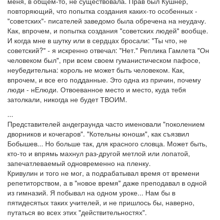
меня, в общем-то, не существовала. Прав был Кушнер,
повторяющий, что попытка создания каких-то особенных -
"советских"- писателей заведомо была обречена на неудачу.
Как, впрочем, и попытка создания "советских людей" вообще.
И когда мне в шутку или в сердцах бросали: "Ты что, не
советский?" - я искренно отвечал: "Нет." Реплика Гамлета "Он
человеком был", при всем своем гуманистическом пафосе,
неубедительна: король не может быть человеком. Как,
впрочем, и все его подданные. Это одна из причин, почему
люди - нЕлюди. Отвоеванное место и место, куда тебя
затолкали, никогда не будет ТВОИМ.
...
Представителей андеграунда часто именовали "поколением
дворников и кочегаров". "Котельны юноши", как съязвил
Бобышев... Но больше так, для красного словца. Может быть,
кто-то и впрямь махнул раз-другой метлой или лопатой,
запечатлеваемый одновременно на пленку.
Кривулин и того не мог, а подрабатывал время от времени
репетиторством, а в "новое время" даже преподавал в одной
из гимназий. Я побывал на одном уроке... Нам бы в
пятидесятых таких учителей, и не пришлось бы, наверно,
путаться во всех этих "действительностях".