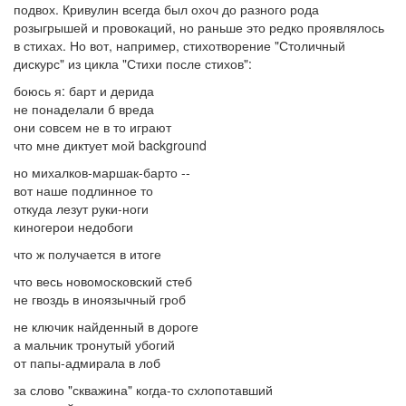
подвох. Кривулин всегда был охоч до разного рода
розыгрышей и провокаций, но раньше это редко проявлялось
в стихах. Но вот, например, стихотворение "Столичный
дискурс" из цикла "Стихи после стихов":
боюсь я: барт и дерида
не понаделали б вреда
они совсем не в то играют
что мне диктует мой background
но михалков-маршак-барто --
вот наше подлинное то
откуда лезут руки-ноги
киногерои недобоги
что ж получается в итоге
что весь новомосковский стеб
не гвоздь в иноязычный гроб
не ключик найденный в дороге
а мальчик тронутый убогий
от папы-адмирала в лоб
за слово "скважина" когда-то схлопотавший