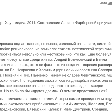
Фото
Ол
Арт Хаус медиа. 2011. Составление Ларисы Фарберовой при уча
рована под антологию, но вызов, явленный названием, никакой 
 любое режиссирование замысла: связать поэтической переклич
 противиться невольно или жестоковыйно, кто как. Еще более у
 лет и отсутствие среди живых. Андрей Вознесенский и Белла
 книги в печать, хотя не факт, что их поздние творения расши
ва. ни Вс. Некрасова с Холиным (при наличии соратника Сапгира)
в, Поженян и Ник. Панченко, (ничем не слабее Левитанского), 
проскочили». Я специально заостряюсь на длящейся эпохе, она в
бок все посеянное на заре предзолотого века, здесь каждое
рк. Но то была бы «другая драма». О чем же представленная?
ы мы помечаем ярлыком «время». Авторы самим провидением ощ
дыми» оказываются приближенные к нам Ахматова, Шаламов, Ел
редиаковский, Вяземский, Капнист, Иван Дмитриев. Средний,