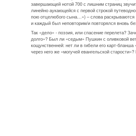
завершающей нотой 700 с лишним страниц звучит
линейно аукающейся с первой строкой путеводно
пою отцелюбого сына…») – слова раскрываются в
и каждый был неповторим/и повторялся вновь без
Так «дело» - поэзия, или спасение перелета? За
долго»? Был ли «седым» Пушкин с оливковой ве
кощунственней: нет ли в гибели его карт-бланша
через него же «могучей евангельской старости»