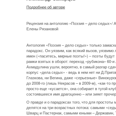
Подробнее об авторе
Рецензия на антологию «Поэзия – дело седых»/ 
Елены Рязановой
Антология «Поэзия – дело седых» только замаски
парадокс. Он уязвим, как всякий вызов, уязвимо
имен («паситесь, мирные поэты!») – поэты будут
рамки взятых в оборот: переход «рубикона» 60-и
Ахмадулина ушли, вероятно, в самый разгар сдачи
корпус «дела седых» - ведь в нем нет ни Д.Приго
Глазкова, ни Вегина, даже «серьезные» Винокуро
до 2008-го (лишь Некрасов – в 2009-м), «как-то 
просто еще «кусается», она собирает в тугой клу
состоявшееся имя драгоценно – или зияет проче
О правде и о парадоксах того, что для простот
делятся на три возрастных потока: самыми «се
Шварц и Пастернак, самыми юными – Державин, Т