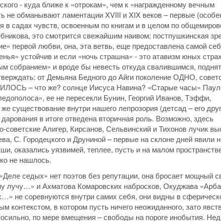
вского - куда ближе к «отрокам», чем к «награжденному вечным
ь не обманывают ламентации XVIII и XIX веков – первые (особе
я в садах чувств, освоенным по книгам и в целом по общемиро
лебникова, это смотрится свежайшим наивом; постпушкинская зр
ие» первой любви, она, эта ветвь, еще предоставлена самой себ
нья» устойчив и если «ночь страшна» - это атавизм юных страх
ым собранием» и вроде бы невесть откуда свалившимся, подня
тверждать: от Демьяна Бедного до Айги поколение ОДНО, совет
ВИЛОСЬ – что же? солнце Иисуса Навина? «Старые часы» Паул
едополоса», ее не пересекли Бунин, Георгий Иванов, Тэффи,
же существование внутри нашего лепрозория (детсад – его дру
дарования в итоге отведена вторичная роль. Возможно, здесь
-советские Алигер, Кирсанов, Сельвинский и Тихонов лучик вы
ва, С. Городецкого и Друниной – первые на склоне дней явили 
ши, оказались уязвимей, теплее, пусть и на малом пространстве
зко не нашлось.
«Деле седых» нет поэтов без репутации, она бросает мощный с
у лучу…» и Ахматова Комаровских набросков, Окуджава «Арба
» не соревнуются внутри самих себя, они видны в сферическ
ым контекстом, в котором пусть ничего неожиданного, зато явст
посильно, по мере вмещения – свободы на пороге инобытия. Не