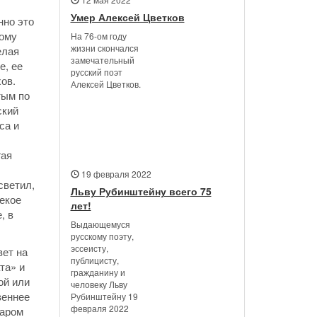
Умер Алексей Цветков
нно это
вому
На 76-ом году
жизни скончался
елая
замечательный
е, ее
русский поэт
ов.
Алексей Цветков.
тым по
ский
са и
гая
19 февраля 2022
светил,
Льву Рубинштейну всего 75
некое
лет!
, в
Выдающемуся
русскому поэту,
эссеисту,
вет на
публицисту,
та» и
гражданину и
ой или
человеку Льву
веннее
Рубинштейну 19
февраля 2022
даром