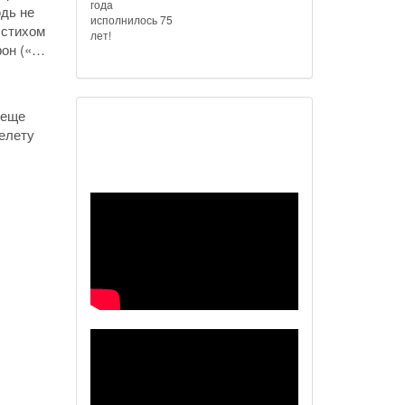
года
дь не
исполнилось 75
 стихом
лет!
фон («…
 еще
релету
Наш видеоканал