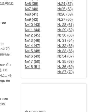
ега Дарка
№6 (39)
№24 (57)
№7 (40)
№25 (58)
№8 (41)
№26 (59)
№9 (42)
№27 (60)
стии
№10 (43)
№ 28 (61)
№11 (44)
№ 29 (62)
№12 (45)
№ 30 (63)
№13 (46)
№ 31 (64)
не
№14 (47)
№ 32 (65)
кой 70
№15 (48)
№ 33 (66)
язвимы
№16 (49)
№ 34 (67)
№17 (50)
№ 35 (68)
рили бы
№18 (51)
№ 36 (69)
, ни
№ 37 (70)
ушедшие
едь не
Новости
утимо
ена
12 мая 2022