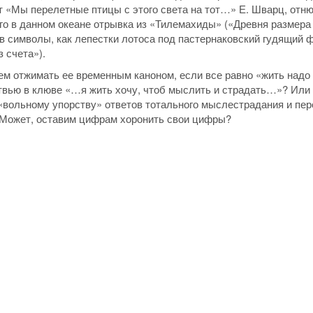
 «Мы перелетные птицы с этого света на тот…» Е. Шварц, отню
го в данном океане отрывка из «Тилемахиды» («Древня размера
 символы, как лепестки лотоса под пастернаковский гудящий 
 счета»).
чем отжимать ее временным каноном, если все равно «жить надо
твью в клюве «…я жить хочу, чтоб мыслить и страдать…»? Или
 «вольному упорству» ответов тотального мыслестрадания и пе
? Может, оставим цифрам хоронить свои цифры?