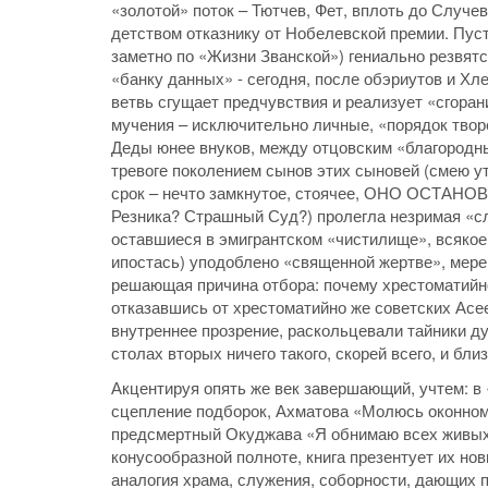
«золотой» поток – Тютчев, Фет, вплоть до Случе
детством отказнику от Нобелевской премии. Пуст
заметно по «Жизни Званской») гениально резвятс
«банку данных» - сегодня, после обэриутов и Х
ветвь сгущает предчувствия и реализует «сгоран
мучения – исключительно личные, «порядок творе
Деды юнее внуков, между отцовским «благородн
тревоге поколением сынов этих сыновей (смею у
срок – нечто замкнутое, стоячее, ОНО ОСТАНО
Резника? Страшный Суд?) пролегла незримая «сл
оставшиеся в эмигрантском «чистилище», всякое 
ипостась) уподоблено «священной жертве», мере 
решающая причина отбора: почему хрестоматийно
отказавшись от хрестоматийно же советских Асее
внутреннее прозрение, раскольцевали тайники ду
столах вторых ничего такого, скорей всего, и бли
Акцентируя опять же век завершающий, учтем: в 
сцепление подборок, Ахматова «Молюсь оконном
предсмертный Окуджава «Я обнимаю всех живых…
конусообразной полноте, книга презентует их нов
аналогия храма, служения, соборности, дающих 