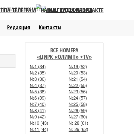
АШ ВИДЕОКАНАЛ
Редакция
Контакты
ВСЕ НОМЕРА
«ЦИРК «ОЛИМП» +TV»
№1 (34)
№19 (52)
№2 (35)
№20 (53)
№3 (36)
№21 (54)
№4 (37)
№22 (55)
№5 (38)
№23 (56)
№6 (39)
№24 (57)
№7 (40)
№25 (58)
№8 (41)
№26 (59)
№9 (42)
№27 (60)
№10 (43)
№ 28 (61)
№11 (44)
№ 29 (62)