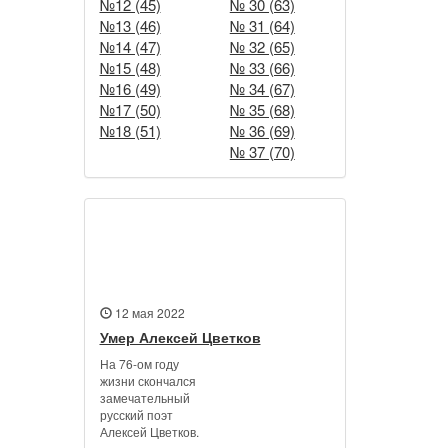
№12 (45)
№ 30 (63)
№13 (46)
№ 31 (64)
№14 (47)
№ 32 (65)
№15 (48)
№ 33 (66)
№16 (49)
№ 34 (67)
№17 (50)
№ 35 (68)
№18 (51)
№ 36 (69)
№ 37 (70)
Новости
12 мая 2022
Умер Алексей Цветков
На 76-ом году
жизни скончался
замечательный
русский поэт
Алексей Цветков.