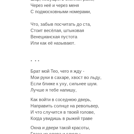
Через неё и через меня
С подмосковными номерами,
Что, забыв посчитать до ста,
Стоит весёлая, штыковая
Венецианская пустота
Или как её называют.
* * *
Брат мой Тео, чего я жду -
Мои руки в сахаре, хвост во льду,
Если ближе к уху, сильнее шум.
Лучше я тебе напишу,
Как войти в соседнюю дверь,
Направить солнце на револьвер,
И что случится в твоей голове,
Когда увидишь в рыжей траве
Окна и двери такой красоты,
Глаза из олова и слюды,