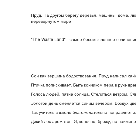
Пруд. На другом берегу деревья, машины, дома, лю
перевернутом мире
"The Waste Land" - самое бессмысленное сочинение
Сон как вершина бодрствования. Пруд написал хайк
Птичка попискивает. Быть кончиком пера в руке в
Голоса людей, пятна солнца. Стелиться ветром. Слы
Золотой день сменяется синим вечером. Воздух цве
Так учитель в школе благожелательно поправляет з
Дикий лес ароматов. Я, конечно, брежу, но наимен