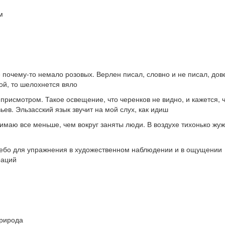
м
 почему-то немало розовых. Верлен писал, словно и не писал, дов
ной, то шелохнется вяло
исмотром. Такое освещение, что черенков не видно, и кажется, 
ев. Эльзасский язык звучит на мой слух, как идиш
имаю все меньше, чем вокруг заняты люди. В воздухе тихонько жу
 небо для упражнения в художественном наблюдении и в ощущении
раций
природа