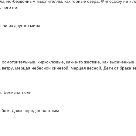
лачно-бездонным мыслителям, как горные озера. Философу не к л
, чего нет
шли из другого мира
е
, осмотрительные, киркоклювые, какие-то жесткие, как высеченные 
 ветру, мерцая небесной синевой, мерцая весной. Дети от брака з
ы. Белизна тюля
небом. Даже перед ненастным