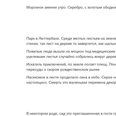
Морозное зимнее утро. Серебро, с золотым ободко
Парк в Люттербахе. Среди желтых листьев на земле
стихии, так лист на дереве то завертится, как шаль
Пожилые люди вышли на моцион под медицинским пр
уцелевшие листья случайно собрались вокруг деревь
Искатель приключений, по земле ползет плющ. Пон
пересуды о скором рождественском рынке
Насекомое в листе проделало окна в небо. Серое
настоящего. Смерть это маленькая перемена деко
В некотором роде, сад это приглашеннная в гости 