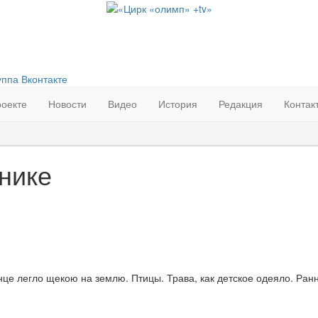
роекте
Новости
Видео
История
Редакция
Контак
017
| Просмотров: 1440 |
нике
це легло щекою на землю. Птицы. Трава, как детское одеяло. Ран