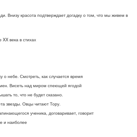
ди. Внизу красота подтверждает догадку о том, что мы живем в
 XX века в стихах
у о небе. Смотреть, как случается время
ремен. Висеть над миром спеющей ягодой
шать то, что не будет сказано.
та звезды. Овцы читают Тору.
апинающегося ученика, договаривает, говорит
ее и наиболее