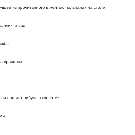
лучшее из прочитанного в желтых тюльпанах на столе
ванчик, а сад
лужбы
га врасплох
ли она что-нибудь в красоте?
ами