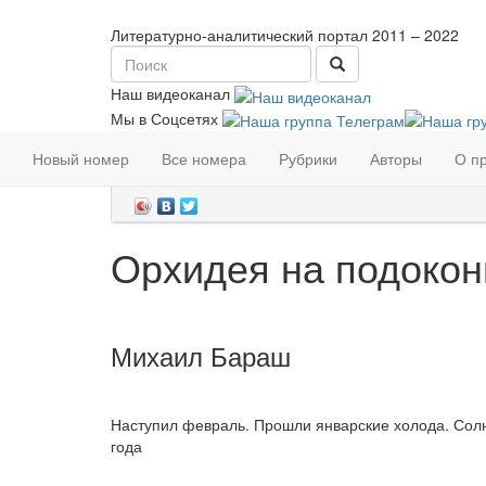
Литературно-аналитический портал
2011 – 2022
Наш видеоканал
Мы в Соцсетях
Главная
»
Тексты и материалы
»
Поэзия
Новый номер
Все номера
Рубрики
Авторы
О п
01 июня 2017 |
Цирк "Олимп"+TV № 25 (58), 2
Орхидея на подокон
Михаил Бараш
Наступил февраль. Прошли январские холода. Солн
года