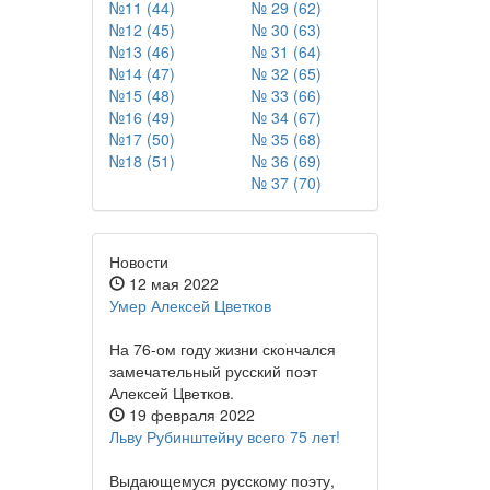
№11 (44)
№ 29 (62)
№12 (45)
№ 30 (63)
№13 (46)
№ 31 (64)
№14 (47)
№ 32 (65)
№15 (48)
№ 33 (66)
№16 (49)
№ 34 (67)
№17 (50)
№ 35 (68)
№18 (51)
№ 36 (69)
№ 37 (70)
Новости
12 мая 2022
Умер Алексей Цветков
На 76-ом году жизни скончался
замечательный русский поэт
Алексей Цветков.
19 февраля 2022
Льву Рубинштейну всего 75 лет!
Выдающемуся русскому поэту,