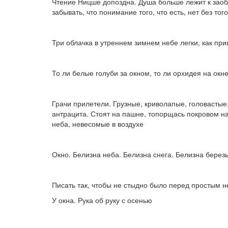
Чтение Ницше допоздна. Душа больше лежит к заоб
забывать, что понимание того, что есть, нет без того
Три облачка в утреннем зимнем небе легки, как при
То ли белые голуби за окном, то ли орхидея на окн
Грачи прилетели. Грузные, криволапые, головастые
антрацита. Стоят на пашне, топорщась покровом на
неба, невесомые в воздухе
Окно. Белизна неба. Белизна снега. Белизна берез
Писать так, чтобы не стыдно было перед простым 
У окна. Рука об руку с осенью