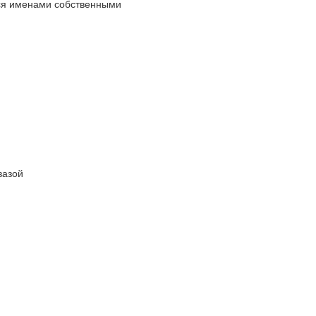
тся именами собственными
вазой