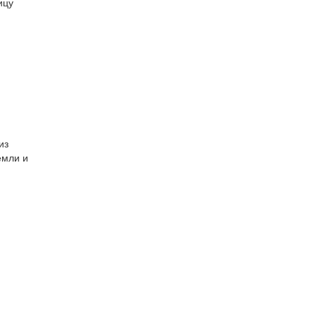
ицу
из
емли и