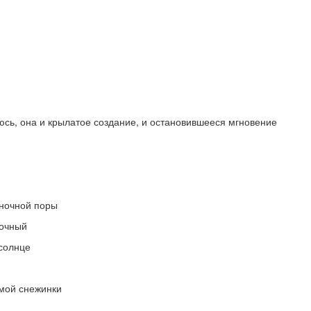
сь, она и крылатое создание, и остановившееся мгновение
 ночной поры
зочный
 солнце
имой снежинки